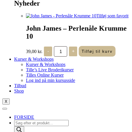
Nyheder
Tilføj som favorit
John James – Perlenåle Krumme
10
John
39,00
kr.
-
+
Tilføj til kurv
James
-
Kurser & Workshops
Perlenåle
Kurser & Workshops
Krumme
Tille’s Live Broderikurser
10
Tilles Online Kurser
antal
Log ind på min kursusside
Tilbud
Shop
X
FORSIDE
Products
search