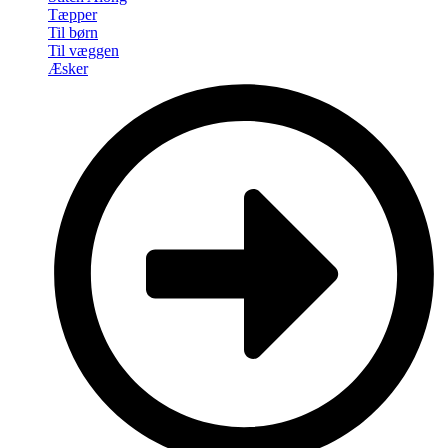
Tæpper
Til børn
Til væggen
Æsker