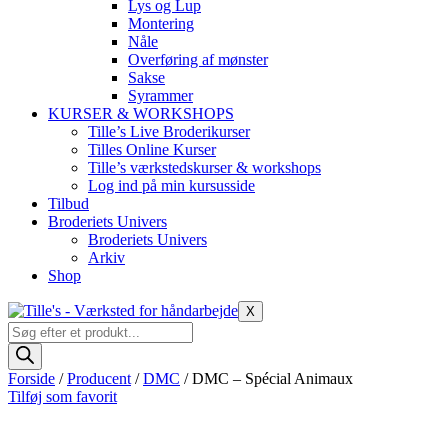
Lys og Lup
Montering
Nåle
Overføring af mønster
Sakse
Syrammer
KURSER & WORKSHOPS
Tille’s Live Broderikurser
Tilles Online Kurser
Tille’s værkstedskurser & workshops
Log ind på min kursusside
Tilbud
Broderiets Univers
Broderiets Univers
Arkiv
Shop
X
Products
search
Forside
/
Producent
/
DMC
/ DMC – Spécial Animaux
Tilføj som favorit