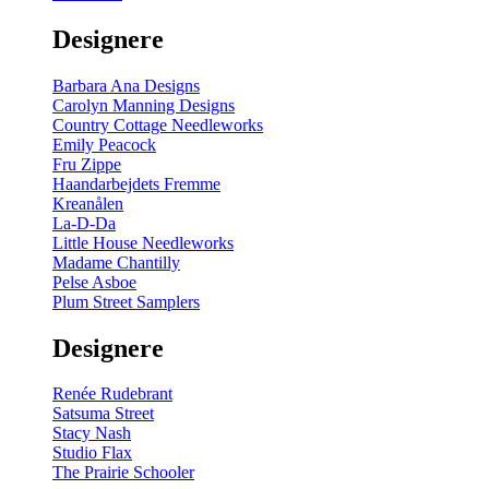
gul
-
Designere
200
m
antal
Barbara Ana Designs
Carolyn Manning Designs
Country Cottage Needleworks
Emily Peacock
Fru Zippe
Haandarbejdets Fremme
Kreanålen
La-D-Da
Little House Needleworks
Madame Chantilly
Pelse Asboe
Plum Street Samplers
Designere
Renée Rudebrant
Satsuma Street
Stacy Nash
Studio Flax
The Prairie Schooler