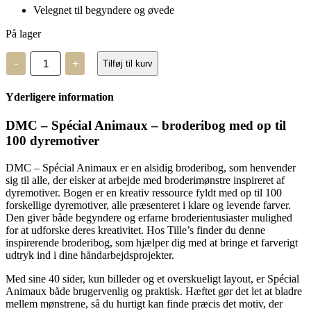
Velegnet til begyndere og øvede
På lager
DMC
-
+
Tilføj til kurv
-
Spécial
Animaux
Yderligere information
antal
DMC – Spécial Animaux – broderibog med op til
100 dyremotiver
DMC – Spécial Animaux er en alsidig broderibog, som henvender
sig til alle, der elsker at arbejde med broderimønstre inspireret af
dyremotiver. Bogen er en kreativ ressource fyldt med op til 100
forskellige dyremotiver, alle præsenteret i klare og levende farver.
Den giver både begyndere og erfarne broderientusiaster mulighed
for at udforske deres kreativitet. Hos Tille’s finder du denne
inspirerende broderibog, som hjælper dig med at bringe et farverigt
udtryk ind i dine håndarbejdsprojekter.
Med sine 40 sider, kun billeder og et overskueligt layout, er Spécial
Animaux både brugervenlig og praktisk. Hæftet gør det let at bladre
mellem mønstrene, så du hurtigt kan finde præcis det motiv, der