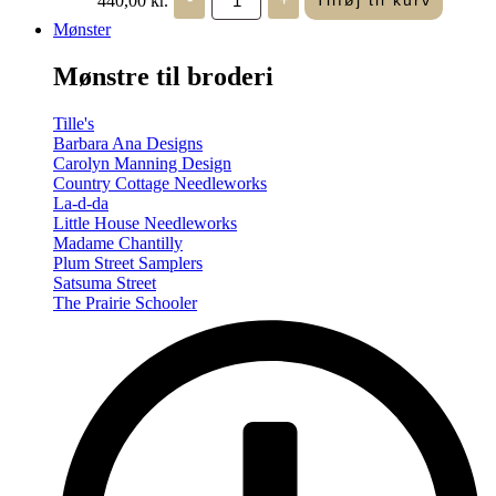
Tilføj til kurv
in
Seasons
Mønster
-
Summer/Autumn
Mønstre til broderi
(Volume
Two)
antal
Tille's
Barbara Ana Designs
Carolyn Manning Design
Country Cottage Needleworks
La-d-da
Little House Needleworks
Madame Chantilly
Plum Street Samplers
Satsuma Street
The Prairie Schooler