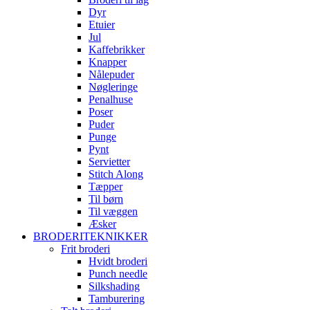
Dyr
Etuier
Jul
Kaffebrikker
Knapper
Nålepuder
Nøgleringe
Penalhuse
Poser
Puder
Punge
Pynt
Servietter
Stitch Along
Tæpper
Til børn
Til væggen
Æsker
BRODERITEKNIKKER
Frit broderi
Hvidt broderi
Punch needle
Silkshading
Tamburering