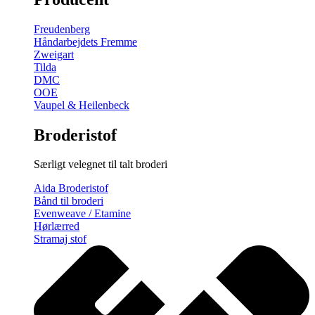
gratis
broderimønster
Freudenberg
antal
Håndarbejdets Fremme
Zweigart
Tilda
DMC
OOE
Vaupel & Heilenbeck
Broderistof
Særligt velegnet til talt broderi
Aida Broderistof
Bånd til broderi
Evenweave / Etamine
Hørlærred
Stramaj stof