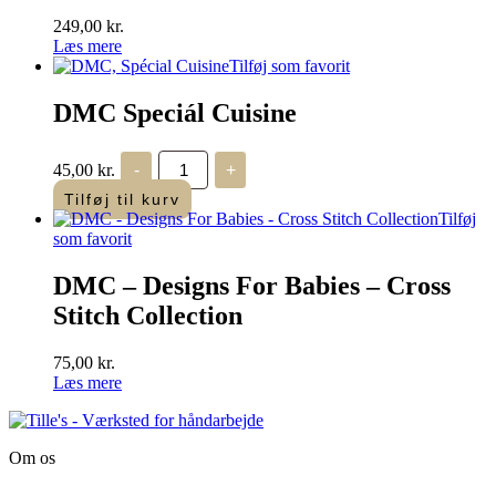
249,00
kr.
Læs mere
Tilføj som favorit
DMC Speciál Cuisine
DMC
45,00
kr.
-
+
Speciál
Cuisine
Tilføj til kurv
antal
Tilføj
som favorit
DMC – Designs For Babies – Cross
Stitch Collection
75,00
kr.
Læs mere
Om os
Tille’s – Værksted