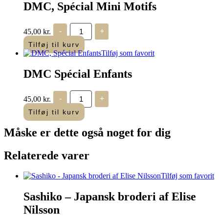
DMC, Spécial Mini Motifs
DMC,
45,00
kr.
-
+
Spécial
Mini
Tilføj til kurv
Motifs
Tilføj som favorit
antal
DMC Spécial Enfants
DMC
45,00
kr.
-
+
Spécial
Enfants
Tilføj til kurv
antal
Måske er dette også
noget for dig
Relaterede varer
Tilføj som favorit
Sashiko – Japansk broderi af Elise
Nilsson