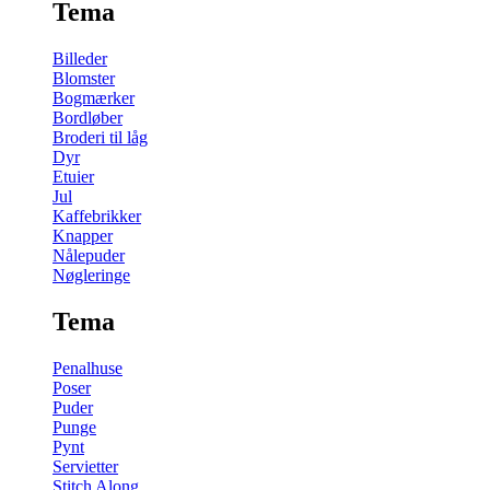
Tema
Billeder
Blomster
Bogmærker
Bordløber
Broderi til låg
Dyr
Etuier
Jul
Kaffebrikker
Knapper
Nålepuder
Nøgleringe
Tema
Penalhuse
Poser
Puder
Punge
Pynt
Servietter
Stitch Along