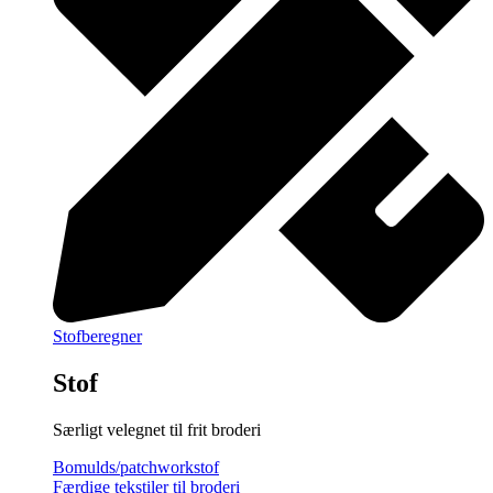
Stofberegner
Stof
Særligt velegnet til frit broderi
Bomulds/patchworkstof
Færdige tekstiler til broderi