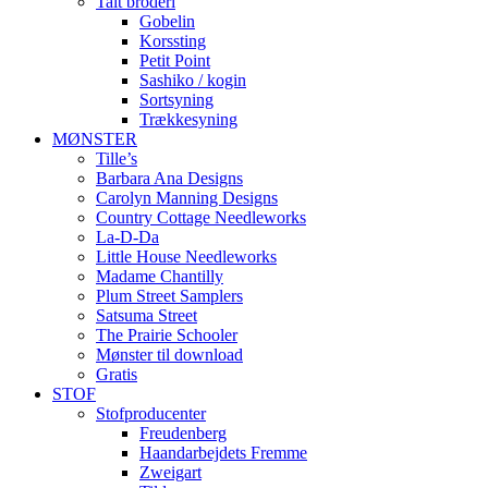
Talt broderi
Gobelin
Korssting
Petit Point
Sashiko / kogin
Sortsyning
Trækkesyning
MØNSTER
Tille’s
Barbara Ana Designs
Carolyn Manning Designs
Country Cottage Needleworks
La-D-Da
Little House Needleworks
Madame Chantilly
Plum Street Samplers
Satsuma Street
The Prairie Schooler
Mønster til download
Gratis
STOF
Stofproducenter
Freudenberg
Haandarbejdets Fremme
Zweigart