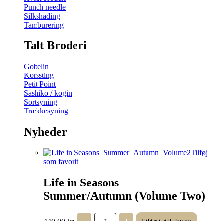
Punch needle
Silkshading
Tamburering
Talt Broderi
Gobelin
Korssting
Petit Point
Sashiko / kogin
Sortsyning
Trækkesyning
Nyheder
Tilføj
som favorit
Life in Seasons –
Summer/Autumn (Volume Two)
Life
440,00
kr.
-
+