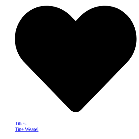
Tille's
Tine Wessel