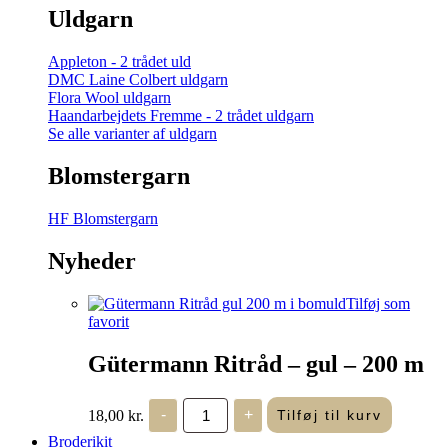
Uldgarn
Appleton - 2 trådet uld
DMC Laine Colbert uldgarn
Flora Wool uldgarn
Haandarbejdets Fremme - 2 trådet uldgarn
Se alle varianter af uldgarn
Blomstergarn
HF Blomstergarn
Nyheder
Tilføj som
favorit
Gütermann Ritråd – gul – 200 m
Gütermann
18,00
kr.
-
+
Tilføj til kurv
Ritråd
-
Broderikit