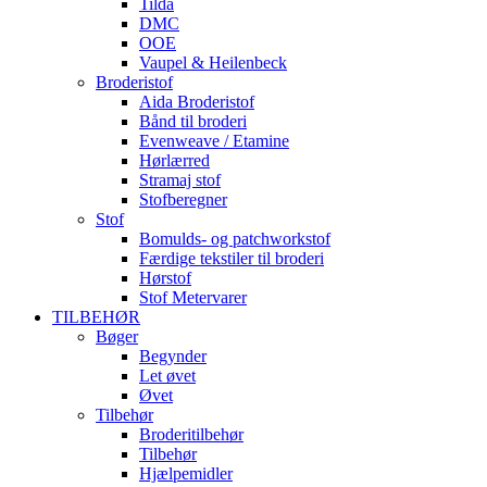
Tilda
DMC
OOE
Vaupel & Heilenbeck
Broderistof
Aida Broderistof
Bånd til broderi
Evenweave / Etamine
Hørlærred
Stramaj stof
Stofberegner
Stof
Bomulds- og patchworkstof
Færdige tekstiler til broderi
Hørstof
Stof Metervarer
TILBEHØR
Bøger
Begynder
Let øvet
Øvet
Tilbehør
Broderitilbehør
Tilbehør
Hjælpemidler