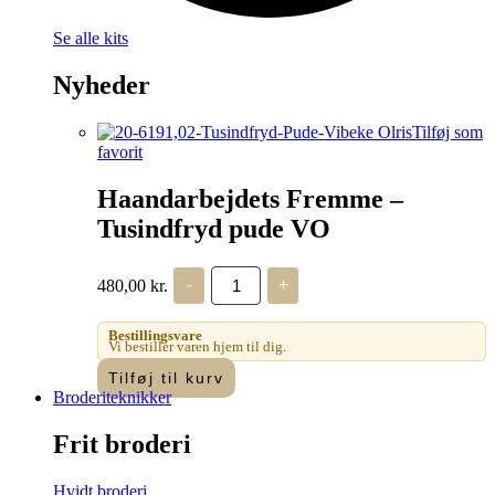
Se alle kits
Nyheder
Tilføj som
favorit
Haandarbejdets Fremme –
Tusindfryd pude VO
Haandarbejdets
480,00
kr.
-
+
Fremme
-
Tusindfryd
Bestillingsvare
pude
Vi bestiller varen hjem til dig.
VO
Tilføj til kurv
antal
Broderiteknikker
Frit broderi
Hvidt broderi