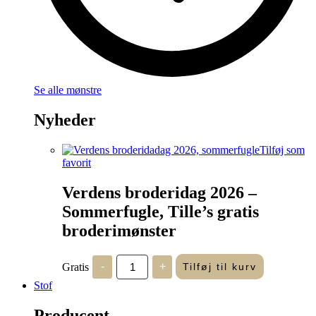
Se alle mønstre
Nyheder
Tilføj som
favorit
Verdens broderidag 2026 –
Sommerfugle, Tille’s gratis
broderimønster
Verdens
Gratis
-
+
Tilføj til kurv
broderidag
2026
Stof
-
Sommerfugle,
Producent
Tille's