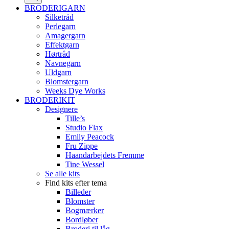
BRODERIGARN
Silketråd
Perlegarn
Amagergarn
Effektgarn
Hørtråd
Navnegarn
Uldgarn
Blomstergarn
Weeks Dye Works
BRODERIKIT
Designere
Tille’s
Studio Flax
Emily Peacock
Fru Zippe
Haandarbejdets Fremme
Tine Wessel
Se alle kits
Find kits efter tema
Billeder
Blomster
Bogmærker
Bordløber
Broderi til låg