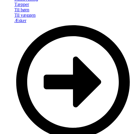
Tæpper
Til børn
Til væggen
Æsker