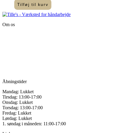
Tilføj til kurv
Om os
Tille’s – Værksted
for håndarbejde
Vandmanden 12B
9200 Aalborg SV
Tlf.: +45
81987264
Mail:
info@tilles.dk
CVR: 42501328
Åbningstider
Mandag: Lukket
Tirsdag: 13:00-17:00
Onsdag: Lukket
Torsdag: 13:00-17:00
Fredag: Lukket
Lørdag: Lukket
1. søndag i måneden: 11:00-17:00