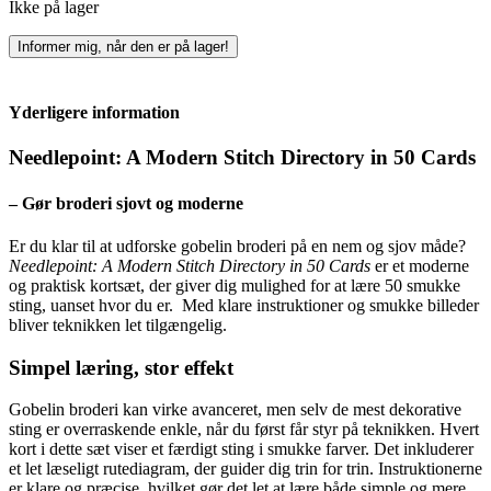
Ikke på lager
Informer mig, når den er på lager!
Yderligere information
Needlepoint: A Modern Stitch Directory in 50 Cards
– Gør broderi sjovt og moderne
Er du klar til at udforske gobelin broderi på en nem og sjov måde?
Needlepoint: A Modern Stitch Directory in 50 Cards
er et moderne
og praktisk kortsæt, der giver dig mulighed for at lære 50 smukke
sting, uanset hvor du er. Med klare instruktioner og smukke billeder
bliver teknikken let tilgængelig.
Simpel læring, stor effekt
Gobelin broderi kan virke avanceret, men selv de mest dekorative
sting er overraskende enkle, når du først får styr på teknikken. Hvert
kort i dette sæt viser et færdigt sting i smukke farver. Det inkluderer
et let læseligt rutediagram, der guider dig trin for trin. Instruktionerne
er klare og præcise, hvilket gør det let at lære både simple og mere