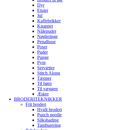
Dyr
Etuier
Jul
Kaffebrikker
Knapper
Nålepuder
Nøgleringe
Penalhuse
Poser
Puder
Punge
Pynt
Servietter
Stitch Along
Tæpper
Til børn
Til væggen
Æsker
BRODERITEKNIKKER
Frit broderi
Hvidt broderi
Punch needle
Silkshading
Tamburering