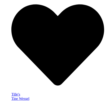
Tille's
Tine Wessel