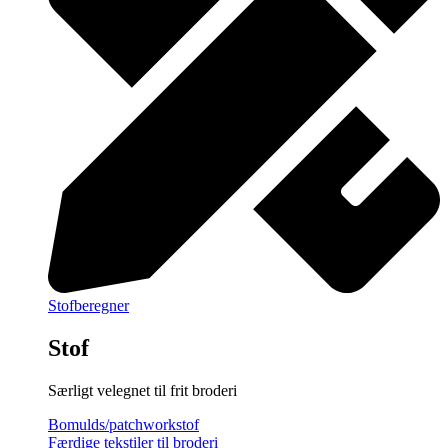
Stofberegner
Stof
Særligt velegnet til frit broderi
Bomulds/patchworkstof
Færdige tekstiler til broderi