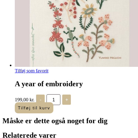
Tilføj som favorit
A year of embroidery
A
199,00
kr.
-
+
year
of
Tilføj til kurv
embroidery
antal
Måske er dette også
noget for dig
Relaterede varer