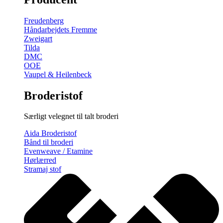
gratis
broderimønster
Freudenberg
antal
Håndarbejdets Fremme
Zweigart
Tilda
DMC
OOE
Vaupel & Heilenbeck
Broderistof
Særligt velegnet til talt broderi
Aida Broderistof
Bånd til broderi
Evenweave / Etamine
Hørlærred
Stramaj stof