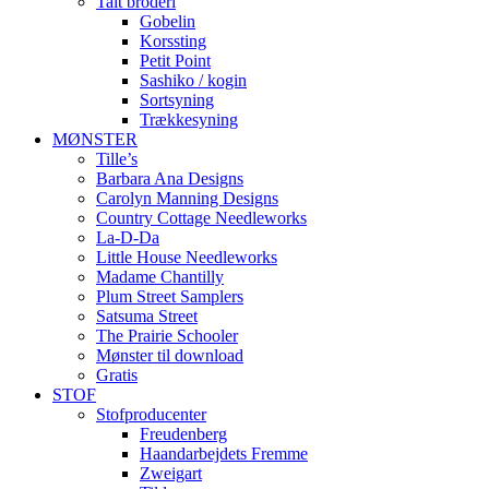
Talt broderi
Gobelin
Korssting
Petit Point
Sashiko / kogin
Sortsyning
Trækkesyning
MØNSTER
Tille’s
Barbara Ana Designs
Carolyn Manning Designs
Country Cottage Needleworks
La-D-Da
Little House Needleworks
Madame Chantilly
Plum Street Samplers
Satsuma Street
The Prairie Schooler
Mønster til download
Gratis
STOF
Stofproducenter
Freudenberg
Haandarbejdets Fremme
Zweigart