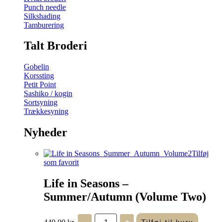
Punch needle
Silkshading
Tamburering
Talt Broderi
Gobelin
Korssting
Petit Point
Sashiko / kogin
Sortsyning
Trækkesyning
Nyheder
Tilføj
som favorit
Life in Seasons –
Summer/Autumn (Volume Two)
Life
440,00
kr.
-
+