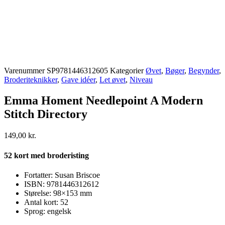
Varenummer
SP9781446312605
Kategorier
Øvet
,
Bøger
,
Begynder
,
Broderiteknikker
,
Gave idéer
,
Let øvet
,
Niveau
Emma Homent Needlepoint A Modern
Stitch Directory
149,00
kr.
52 kort med broderisting
Fortatter: Susan Briscoe
ISBN: 9781446312612
Størelse: 98×153 mm
Antal kort: 52
Sprog: engelsk