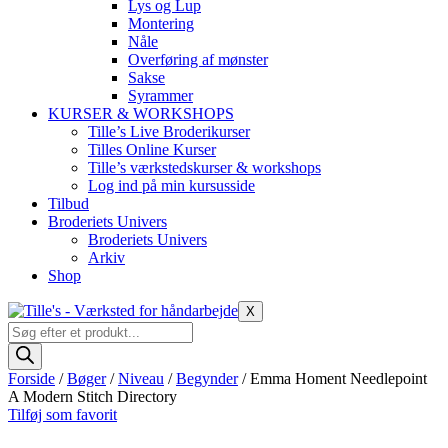
Lys og Lup
Montering
Nåle
Overføring af mønster
Sakse
Syrammer
KURSER & WORKSHOPS
Tille’s Live Broderikurser
Tilles Online Kurser
Tille’s værkstedskurser & workshops
Log ind på min kursusside
Tilbud
Broderiets Univers
Broderiets Univers
Arkiv
Shop
X
Products
search
Forside
/
Bøger
/
Niveau
/
Begynder
/ Emma Homent Needlepoint
A Modern Stitch Directory
Tilføj som favorit