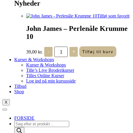
Nyheder
Tilføj som favorit
John James – Perlenåle Krumme
10
John
39,00
kr.
-
+
Tilføj til kurv
James
-
Kurser & Workshops
Perlenåle
Kurser & Workshops
Krumme
Tille’s Live Broderikurser
10
Tilles Online Kurser
antal
Log ind på min kursusside
Tilbud
Shop
X
FORSIDE
Products
search