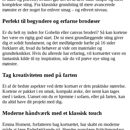
komplekse sting. Fra klassiske grundsting til mere avancerede
mønstre er der noget for enhver smag – og ethvert niveau.
Perfekt til begyndere og erfarne brodøser
Er du helt ny inden for Gobelin eller canvas broderi? Så kan kortene
her være en rigtig god start. De ni mest grundlæggende sting giver
dig et solidt fundament, og det medfølgende hæfte på 16 sider
forklarer alt, hvad du behøver at vide om materialer og
grundteknikker. Hvis du allerede har erfaring, vil kortsættet være en
fantastisk kilde til ny inspiration, når du vil prøve nye sting og
mønstre.
Tag kreativiteten med på farten
Et af de bedste aspekter ved dette kortsæt er dets praktiske størrelse.
Kortene er pakket i en smuk, kompakt æske, der nemt kan tages
med i tasken. Uanset om du er hjemme i sofaen, eller på farten, kan
du altid have dit projekt med dig.
Moderne håndværk med et klassisk touch
Emma Homent, forfatteren bag kortsættet, har skabt en moderne
måde at lære fladedækkende på. Hendes populære #stitchmondays