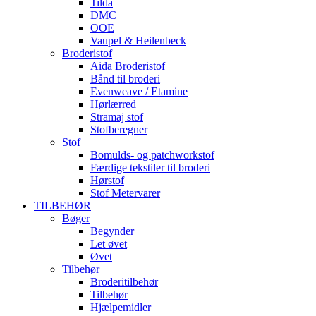
Tilda
DMC
OOE
Vaupel & Heilenbeck
Broderistof
Aida Broderistof
Bånd til broderi
Evenweave / Etamine
Hørlærred
Stramaj stof
Stofberegner
Stof
Bomulds- og patchworkstof
Færdige tekstiler til broderi
Hørstof
Stof Metervarer
TILBEHØR
Bøger
Begynder
Let øvet
Øvet
Tilbehør
Broderitilbehør
Tilbehør
Hjælpemidler