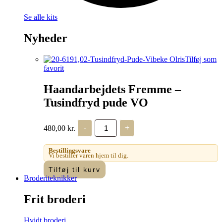
Se alle kits
Nyheder
Tilføj som
favorit
Haandarbejdets Fremme –
Tusindfryd pude VO
Haandarbejdets
480,00
kr.
-
+
Fremme
-
Tusindfryd
Bestillingsvare
pude
Vi bestiller varen hjem til dig.
VO
Tilføj til kurv
antal
Broderiteknikker
Frit broderi
Hvidt broderi