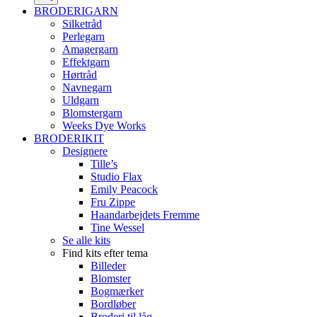
BRODERIGARN
Silketråd
Perlegarn
Amagergarn
Effektgarn
Hørtråd
Navnegarn
Uldgarn
Blomstergarn
Weeks Dye Works
BRODERIKIT
Designere
Tille’s
Studio Flax
Emily Peacock
Fru Zippe
Haandarbejdets Fremme
Tine Wessel
Se alle kits
Find kits efter tema
Billeder
Blomster
Bogmærker
Bordløber
Broderi til låg