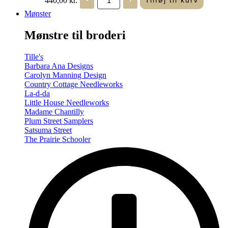
Tilføj til kurv
in
Seasons
Mønster
-
Summer/Autumn
Mønstre til broderi
(Volume
Two)
antal
Tille's
Barbara Ana Designs
Carolyn Manning Design
Country Cottage Needleworks
La-d-da
Little House Needleworks
Madame Chantilly
Plum Street Samplers
Satsuma Street
The Prairie Schooler