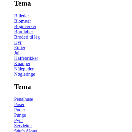
Tema
Billeder
Blomster
Bogmærker
Bordløber
Broderi til låg
Dyr
Etuier
Jul
Kaffebrikker
Knapper
Nålepuder
Nøgleringe
Tema
Penalhuse
Poser
Puder
Punge
Pynt
Servietter
Stitch Along