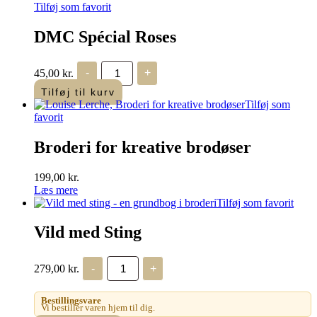
Tilføj som favorit
DMC Spécial Roses
DMC
45,00
kr.
-
+
Spécial
Roses
Tilføj til kurv
antal
Tilføj som
favorit
Broderi for kreative brodøser
199,00
kr.
Læs mere
Tilføj som favorit
Vild med Sting
Vild
279,00
kr.
-
+
med
Sting
antal
Bestillingsvare
Vi bestiller varen hjem til dig.