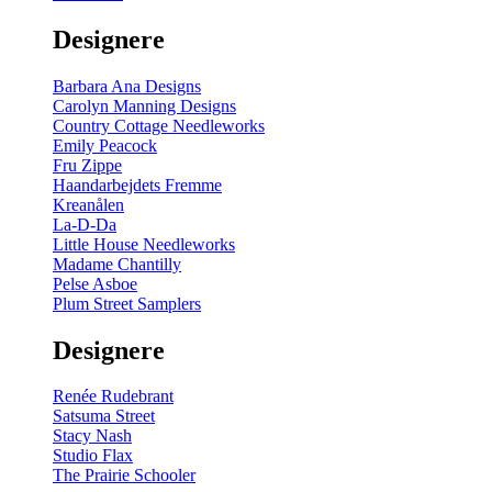
gul
-
Designere
200
m
antal
Barbara Ana Designs
Carolyn Manning Designs
Country Cottage Needleworks
Emily Peacock
Fru Zippe
Haandarbejdets Fremme
Kreanålen
La-D-Da
Little House Needleworks
Madame Chantilly
Pelse Asboe
Plum Street Samplers
Designere
Renée Rudebrant
Satsuma Street
Stacy Nash
Studio Flax
The Prairie Schooler