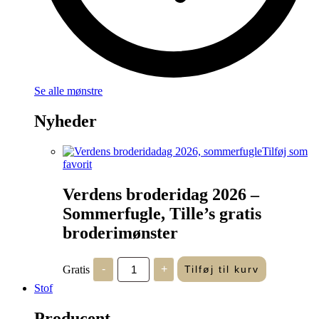
Se alle mønstre
Nyheder
Tilføj som
favorit
Verdens broderidag 2026 –
Sommerfugle, Tille’s gratis
broderimønster
Verdens
Gratis
-
+
Tilføj til kurv
broderidag
2026
Stof
-
Sommerfugle,
Producent
Tille's