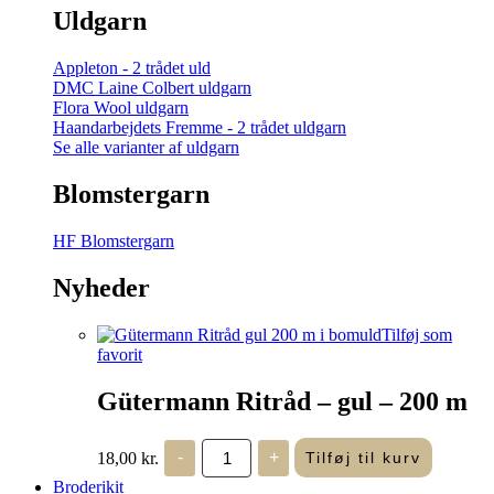
Uldgarn
Appleton - 2 trådet uld
DMC Laine Colbert uldgarn
Flora Wool uldgarn
Haandarbejdets Fremme - 2 trådet uldgarn
Se alle varianter af uldgarn
Blomstergarn
HF Blomstergarn
Nyheder
Tilføj som
favorit
Gütermann Ritråd – gul – 200 m
Gütermann
18,00
kr.
-
+
Tilføj til kurv
Ritråd
-
Broderikit