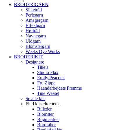
BRODERIGARN
Silketråd
Perlegarn
Amagergarn
Effektgarn
Hørtråd
Navnegarn
Uldgarn
Blomstergarn
Weeks Dye Works
BRODERIKIT
Designere
Tille’s
Studio Flax
Emily Peacock
Fru Zippe
Haandarbejdets Fremme
Tine Wessel
Se alle kits
Find kits efter tema
Billeder
Blomster
Bogmærker
Bordløber
Broderi til låg