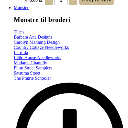
Tilføj til kurv
in
Seasons
Mønster
-
Summer/Autumn
Mønstre til broderi
(Volume
Two)
antal
Tille's
Barbara Ana Designs
Carolyn Manning Design
Country Cottage Needleworks
La-d-da
Little House Needleworks
Madame Chantilly
Plum Street Samplers
Satsuma Street
The Prairie Schooler