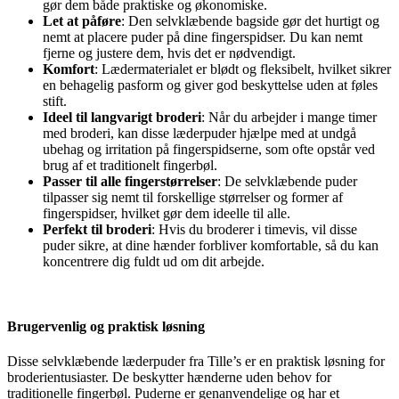
gør dem både praktiske og økonomiske.
Let at påføre
: Den selvklæbende bagside gør det hurtigt og
nemt at placere puder på dine fingerspidser. Du kan nemt
fjerne og justere dem, hvis det er nødvendigt.
Komfort
: Lædermaterialet er blødt og fleksibelt, hvilket sikrer
en behagelig pasform og giver god beskyttelse uden at føles
stift.
Ideel til langvarigt broderi
: Når du arbejder i mange timer
med broderi, kan disse læderpuder hjælpe med at undgå
ubehag og irritation på fingerspidserne, som ofte opstår ved
brug af et traditionelt fingerbøl.
Passer til alle fingerstørrelser
: De selvklæbende puder
tilpasser sig nemt til forskellige størrelser og former af
fingerspidser, hvilket gør dem ideelle til alle.
Perfekt til broderi
: Hvis du broderer i timevis, vil disse
puder sikre, at dine hænder forbliver komfortable, så du kan
koncentrere dig fuldt ud om dit arbejde.
Brugervenlig og praktisk løsning
Disse selvklæbende læderpuder fra Tille’s er en praktisk løsning for
broderientusiaster. De beskytter hænderne uden behov for
traditionelle fingerbøl. Puderne er genanvendelige og har et