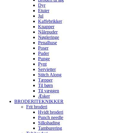
Dyr
Etuier
Jul
Kaffebrikker
Knapper
Nålepuder
Nøgleringe
Penalhuse
Poser
Puder
Punge
Pynt
Servietter
Stitch Along
Tæpper
Til børn
Til væggen
Æsker
BRODERITEKNIKKER
Frit broderi
Hvidt broderi
Punch needle
Silkshading
Tamburering