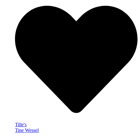
Tille's
Tine Wessel