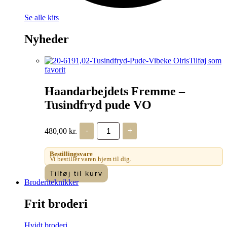
Se alle kits
Nyheder
Tilføj som
favorit
Haandarbejdets Fremme –
Tusindfryd pude VO
Haandarbejdets
480,00
kr.
-
+
Fremme
-
Tusindfryd
Bestillingsvare
pude
Vi bestiller varen hjem til dig.
VO
Tilføj til kurv
antal
Broderiteknikker
Frit broderi
Hvidt broderi