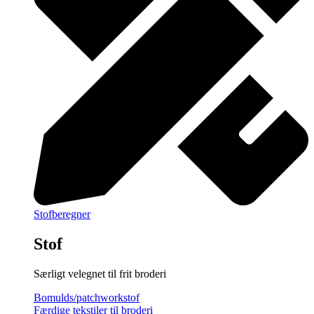
Stofberegner
Stof
Særligt velegnet til frit broderi
Bomulds/patchworkstof
Færdige tekstiler til broderi