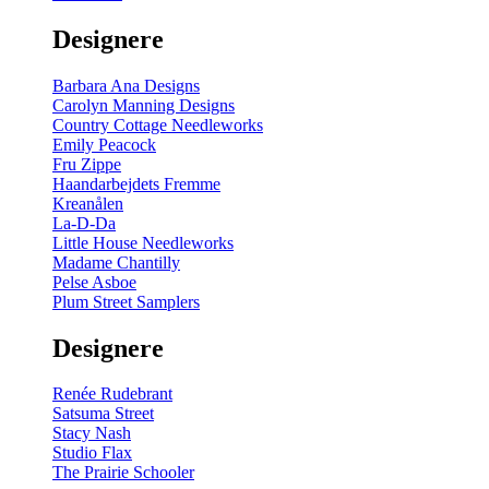
gul
-
Designere
200
m
antal
Barbara Ana Designs
Carolyn Manning Designs
Country Cottage Needleworks
Emily Peacock
Fru Zippe
Haandarbejdets Fremme
Kreanålen
La-D-Da
Little House Needleworks
Madame Chantilly
Pelse Asboe
Plum Street Samplers
Designere
Renée Rudebrant
Satsuma Street
Stacy Nash
Studio Flax
The Prairie Schooler