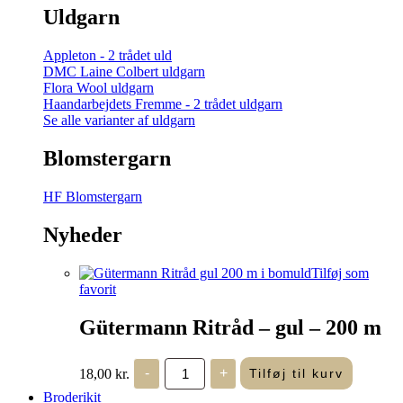
Uldgarn
Appleton - 2 trådet uld
DMC Laine Colbert uldgarn
Flora Wool uldgarn
Haandarbejdets Fremme - 2 trådet uldgarn
Se alle varianter af uldgarn
Blomstergarn
HF Blomstergarn
Nyheder
Tilføj som
favorit
Gütermann Ritråd – gul – 200 m
Gütermann
18,00
kr.
-
+
Tilføj til kurv
Ritråd
-
Broderikit