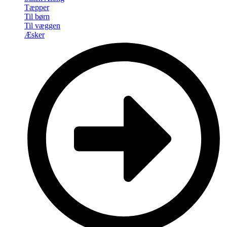
Tæpper
Til børn
Til væggen
Æsker