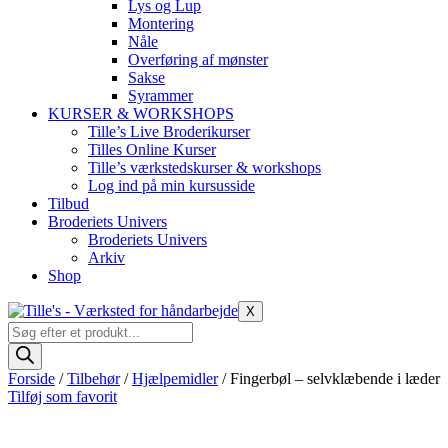
Lys og Lup
Montering
Nåle
Overføring af mønster
Sakse
Syrammer
KURSER & WORKSHOPS
Tille’s Live Broderikurser
Tilles Online Kurser
Tille’s værkstedskurser & workshops
Log ind på min kursusside
Tilbud
Broderiets Univers
Broderiets Univers
Arkiv
Shop
X
Products
search
Forside
/
Tilbehør
/
Hjælpemidler
/ Fingerbøl – selvklæbende i læder
Tilføj som favorit