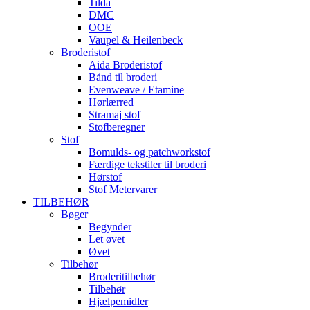
Tilda
DMC
OOE
Vaupel & Heilenbeck
Broderistof
Aida Broderistof
Bånd til broderi
Evenweave / Etamine
Hørlærred
Stramaj stof
Stofberegner
Stof
Bomulds- og patchworkstof
Færdige tekstiler til broderi
Hørstof
Stof Metervarer
TILBEHØR
Bøger
Begynder
Let øvet
Øvet
Tilbehør
Broderitilbehør
Tilbehør
Hjælpemidler