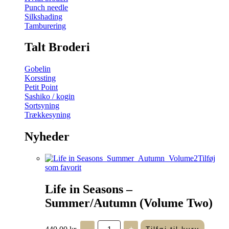
Punch needle
Silkshading
Tamburering
Talt Broderi
Gobelin
Korssting
Petit Point
Sashiko / kogin
Sortsyning
Trækkesyning
Nyheder
Tilføj
som favorit
Life in Seasons –
Summer/Autumn (Volume Two)
Life
440,00
kr.
-
+