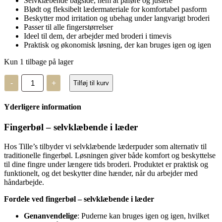
Selvklæbende bagside, nem at påføre og justere
Blødt og fleksibelt lædermateriale for komfortabel pasform
Beskytter mod irritation og ubehag under langvarigt broderi
Passer til alle fingerstørrelser
Ideel til dem, der arbejder med broderi i timevis
Praktisk og økonomisk løsning, der kan bruges igen og igen
Kun 1 tilbage på lager
Fingerbøl
-
+
Tilføj til kurv
-
selvklæbende
i
Yderligere information
læder
antal
Fingerbøl – selvklæbende i læder
Hos Tille’s tilbyder vi selvklæbende læderpuder som alternativ til
traditionelle fingerbøl. Løsningen giver både komfort og beskyttelse
til dine fingre under længere tids broderi. Produktet er praktisk og
funktionelt, og det beskytter dine hænder, når du arbejder med
håndarbejde.
Fordele ved fingerbøl – selvklæbende i læder
Genanvendelige
: Puderne kan bruges igen og igen, hvilket