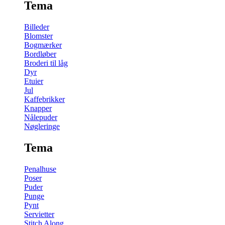
Tema
Billeder
Blomster
Bogmærker
Bordløber
Broderi til låg
Dyr
Etuier
Jul
Kaffebrikker
Knapper
Nålepuder
Nøgleringe
Tema
Penalhuse
Poser
Puder
Punge
Pynt
Servietter
Stitch Along