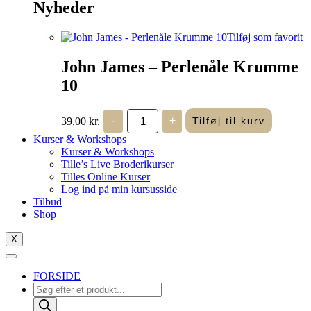
Nyheder
Tilføj som favorit
John James – Perlenåle Krumme
10
John
39,00
kr.
-
+
Tilføj til kurv
James
-
Kurser & Workshops
Perlenåle
Kurser & Workshops
Krumme
Tille’s Live Broderikurser
10
Tilles Online Kurser
antal
Log ind på min kursusside
Tilbud
Shop
X
FORSIDE
Products
search