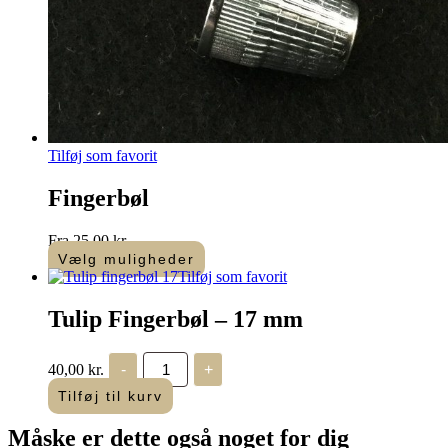
Tilføj som favorit
Fingerbøl
Fra
25,00
kr.
Vælg muligheder
Dette
Tilføj som favorit
vare
har
Tulip Fingerbøl – 17 mm
flere
varianter.
Tulip
Mulighederne
40,00
kr.
-
+
Fingerbøl
kan
antal
Tilføj til kurv
vælges
på
Måske er dette også
noget for dig
varesiden