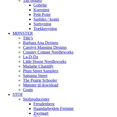
Talt broderi
Gobelin
Korssting
Petit Point
Sashiko / kogin
Sortsyning
Trækkesyning
MØNSTER
Tille’s
Barbara Ana Designs
Carolyn Manning Designs
Country Cottage Needleworks
La-D-Da
Little House Needleworks
Madame Chantilly
Plum Street Samplers
Satsuma Street
The Prairie Schooler
Mønster til download
Gratis
STOF
Stofproducenter
Freudenberg
Haandarbejdets Fremme
Zweigart