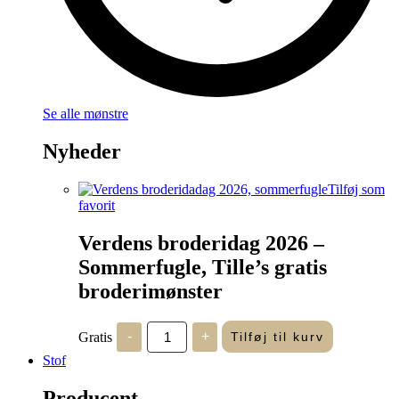
Se alle mønstre
Nyheder
Tilføj som
favorit
Verdens broderidag 2026 –
Sommerfugle, Tille’s gratis
broderimønster
Verdens
Gratis
-
+
Tilføj til kurv
broderidag
2026
Stof
-
Sommerfugle,
Producent
Tille's