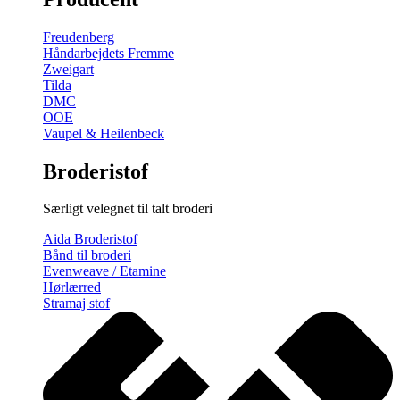
gratis
broderimønster
Freudenberg
antal
Håndarbejdets Fremme
Zweigart
Tilda
DMC
OOE
Vaupel & Heilenbeck
Broderistof
Særligt velegnet til talt broderi
Aida Broderistof
Bånd til broderi
Evenweave / Etamine
Hørlærred
Stramaj stof