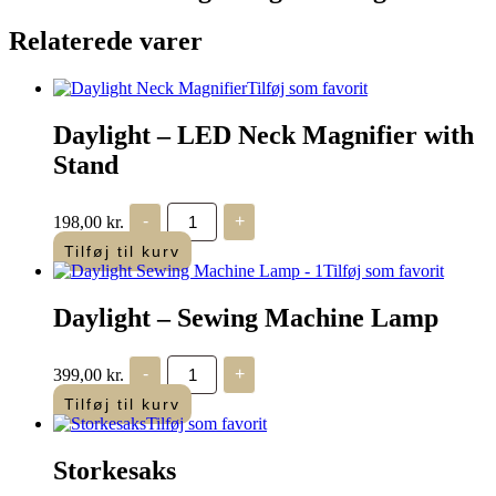
Relaterede varer
Tilføj som favorit
Daylight – LED Neck Magnifier with
Stand
Daylight
198,00
kr.
-
+
-
LED
Tilføj til kurv
Neck
Tilføj som favorit
Magnifier
with
Daylight – Sewing Machine Lamp
Stand
antal
Daylight
399,00
kr.
-
+
-
Sewing
Tilføj til kurv
Machine
Tilføj som favorit
Lamp
antal
Storkesaks