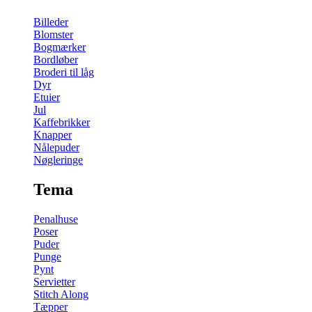
Billeder
Blomster
Bogmærker
Bordløber
Broderi til låg
Dyr
Etuier
Jul
Kaffebrikker
Knapper
Nålepuder
Nøgleringe
Tema
Penalhuse
Poser
Puder
Punge
Pynt
Servietter
Stitch Along
Tæpper