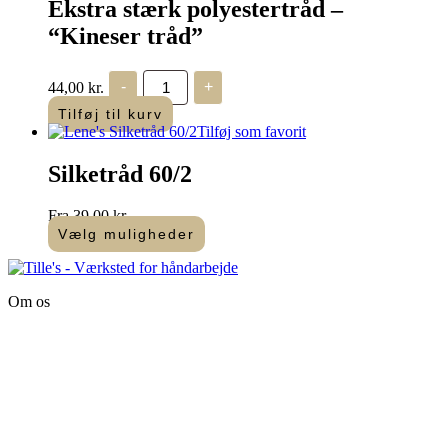
Ekstra stærk polyestertråd –
Ubleget
antal
“Kineser tråd”
Ekstra
44,00
kr.
-
+
stærk
polyestertråd
Tilføj til kurv
-
Tilføj som favorit
"Kineser
tråd"
Silketråd 60/2
antal
Fra
39,00
kr.
Vælg muligheder
Dette
vare
har
Om os
flere
varianter.
Tille’s – Værksted
Mulighederne
for håndarbejde
kan
vælges
Vandmanden 12B
på
9200 Aalborg SV
varesiden
Tlf.: +45
81987264
Mail:
info@tilles.dk