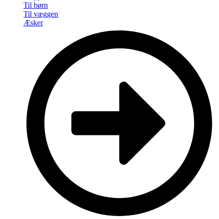
Til børn
Til væggen
Æsker