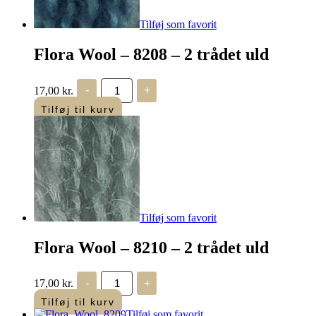
Tilføj som favorit
Flora Wool – 8208 – 2 trådet uld
Flora
17,00
kr.
-
+
Wool
-
Tilføj til kurv
8208
-
2
trådet
uld
antal
Tilføj som favorit
Flora Wool – 8210 – 2 trådet uld
Flora
17,00
kr.
-
+
Wool
-
Tilføj til kurv
8210
Tilføj som favorit