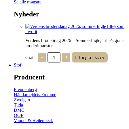
Se alle mønstre
Nyheder
Tilføj som
favorit
Verdens broderidag 2026 – Sommerfugle, Tille’s gratis
broderimønster
Verdens
Gratis
-
+
Tilføj til kurv
broderidag
2026
Stof
-
Sommerfugle,
Producent
Tille's
gratis
broderimønster
Freudenberg
antal
Håndarbejdets Fremme
Zweigart
Tilda
DMC
OOE
Vaupel & Heilenbeck