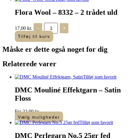
-
2
Flora Wool – 8332 – 2 trådet uld
trådet
uld
antal
Flora
17,00
kr.
-
+
Wool
-
Tilføj til kurv
8332
-
Måske er dette også
noget for dig
2
trådet
uld
Relaterede varer
antal
Tilføj som favorit
DMC Mouliné Effektgarn – Satin
Floss
Fra
22,00
kr.
Vælg muligheder
Dette
Tilføj som favorit
vare
har
DMC Perlegarn No.5 25gr fed