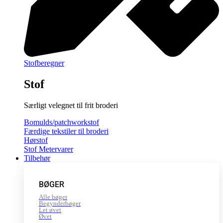
Stofberegner
Stof
Særligt velegnet til frit broderi
Bomulds/patchworkstof
Færdige tekstiler til broderi
Hørstof
Stof Metervarer
Tilbehør
BØGER
Alle bøger
Begynderbøger
Let øvet
Øvet