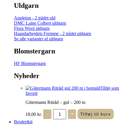
Uldgarn
Appleton - 2 trådet uld
DMC Laine Colbert uldgarn
Flora Wool uldgarn
Haandarbejdets Fremme - 2 trådet uldgarn
Se alle varianter af uldgarn
Blomstergarn
HF Blomstergarn
Nyheder
Tilføj som
favorit
Gütermann Ritråd – gul – 200 m
Gütermann
18,00
kr.
-
+
Tilføj til kurv
Ritråd
-
Broderikit
gul
-