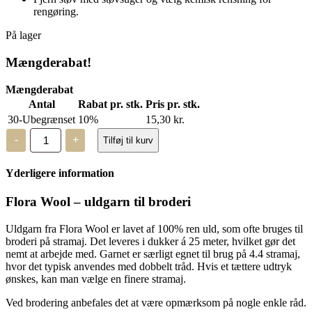
rengøring.
På lager
Mængderabat!
Mængderabat
Antal
Rabat pr. stk.
Pris pr. stk.
30-Ubegrænset
10%
15,30
kr.
Flora
-
+
Tilføj til kurv
Wool
-
8328
Yderligere information
-
2
trådet
Flora Wool – uldgarn til broderi
uld
antal
Uldgarn fra Flora Wool er lavet af 100% ren uld, som ofte bruges til
broderi på stramaj. Det leveres i dukker á 25 meter, hvilket gør det
nemt at arbejde med. Garnet er særligt egnet til brug på 4.4 stramaj,
hvor det typisk anvendes med dobbelt tråd. Hvis et tættere udtryk
ønskes, kan man vælge en finere stramaj.
Ved brodering anbefales det at være opmærksom på nogle enkle råd.