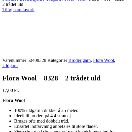
2 trådet uld
Tilføj som favorit
Varenummer
50408328
Kategorier
Broderigarn
,
Flora Wool
,
Uldgarn
Flora Wool – 8328 – 2 trådet uld
17,00
kr.
Flora Wool
100% uldgarn i dukker á 25 meter.
Ideelt til broderi på 4.4 stramaj.
Bruges ofte med dobbelt tråd.
Ensartet indfarvning anbefales til store flader.
Fjern støv med støvsuger og vælg kemisk rensning for