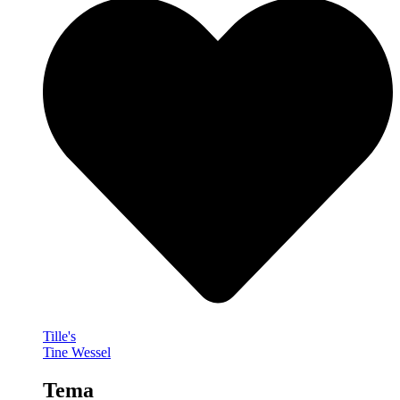
Tille's
Tine Wessel
Tema