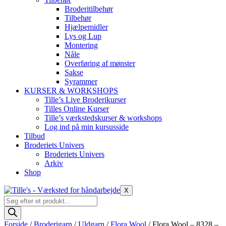
Broderitilbehør
Tilbehør
Hjælpemidler
Lys og Lup
Montering
Nåle
Overføring af mønster
Sakse
Syrammer
KURSER & WORKSHOPS
Tille’s Live Broderikurser
Tilles Online Kurser
Tille’s værkstedskurser & workshops
Log ind på min kursusside
Tilbud
Broderiets Univers
Broderiets Univers
Arkiv
Shop
X
Products
search
Forside
/
Broderigarn
/
Uldgarn
/
Flora Wool
/ Flora Wool – 8328 –