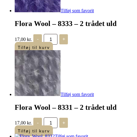
Tilføj som favorit
Flora Wool – 8333 – 2 trådet uld
Flora
17,00
kr.
-
+
Wool
-
Tilføj til kurv
8333
-
2
trådet
uld
antal
Tilføj som favorit
Flora Wool – 8331 – 2 trådet uld
Flora
17,00
kr.
-
+
Wool
-
Tilføj til kurv
8331
Tilføj som favorit