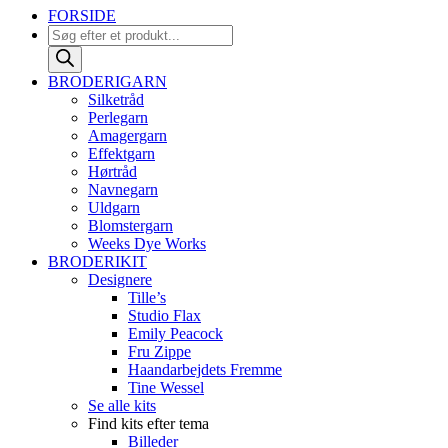
FORSIDE
Products
search
BRODERIGARN
Silketråd
Perlegarn
Amagergarn
Effektgarn
Hørtråd
Navnegarn
Uldgarn
Blomstergarn
Weeks Dye Works
BRODERIKIT
Designere
Tille’s
Studio Flax
Emily Peacock
Fru Zippe
Haandarbejdets Fremme
Tine Wessel
Se alle kits
Find kits efter tema
Billeder