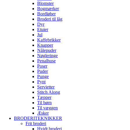
Blomster
Bogmærker
Bordløber
Broderi til låg
Dyr
Etuier
Jul
Kaffebrikker
Knapper
Nålepuder
Nøgleringe
Penalhuse
Poser
Puder
Punge
Pynt
Servietter
Stitch Along
Tæpper
Til børn
Til væggen
Æsker
BRODERITEKNIKKER
Frit broderi
Hvidt broderi