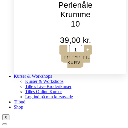
Perlenåle
Krumme
10
39,00
kr.
John
-
+
James
-
TILFØJ TIL
Perlenåle
KURV
Krumme
10
antal
Kurser & Workshops
Kurser & Workshops
Tille’s Live Broderikurser
Tilles Online Kurser
Log ind på min kursusside
Tilbud
Shop
X