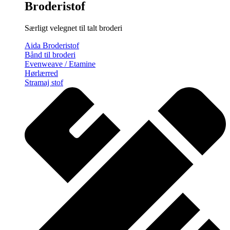
Broderistof
Særligt velegnet til talt broderi
Aida Broderistof
Bånd til broderi
Evenweave / Etamine
Hørlærred
Stramaj stof