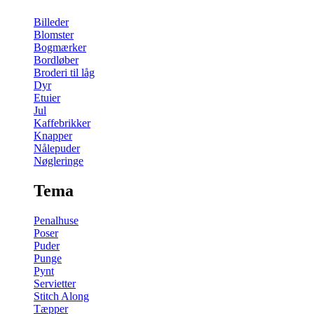
Billeder
Blomster
Bogmærker
Bordløber
Broderi til låg
Dyr
Etuier
Jul
Kaffebrikker
Knapper
Nålepuder
Nøgleringe
Tema
Penalhuse
Poser
Puder
Punge
Pynt
Servietter
Stitch Along
Tæpper