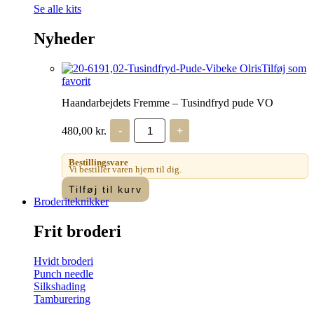
Se alle kits
Nyheder
Tilføj som
favorit
Haandarbejdets Fremme – Tusindfryd pude VO
Haandarbejdets
480,00
kr.
-
+
Fremme
-
Tusindfryd
Bestillingsvare
pude
Vi bestiller varen hjem til dig.
VO
Tilføj til kurv
antal
Broderiteknikker
Frit broderi
Hvidt broderi
Punch needle
Silkshading
Tamburering