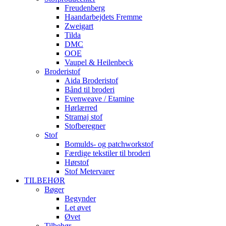
Freudenberg
Haandarbejdets Fremme
Zweigart
Tilda
DMC
OOE
Vaupel & Heilenbeck
Broderistof
Aida Broderistof
Bånd til broderi
Evenweave / Etamine
Hørlærred
Stramaj stof
Stofberegner
Stof
Bomulds- og patchworkstof
Færdige tekstiler til broderi
Hørstof
Stof Metervarer
TILBEHØR
Bøger
Begynder
Let øvet
Øvet
Tilbehør