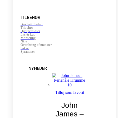
TILBEHØR
Broderitilbehør
Tilbehør
Hjælpemidler
Lys & Lup
Montering
Nåle
Overføring af mønster
Sakse
Syrammer
NYHEDER
Tilføj som favorit
John
James –