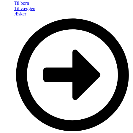
Til børn
Til væggen
Æsker