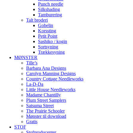
Punch needle
Silkshading
Tamburering
Talt broderi
Gobelin
Korssting
Petit Point
Sashiko / kogin
Sortsyning
Trækkesyning
MØNSTER
Tille’s
Barbara Ana Designs
Carolyn Manning Designs
Country Cottage Needleworks
La-D-Da
Little House Needleworks
Madame Chantilly
Plum Street Samplers
Satsuma Street
The Prairie Schooler
Mønster til download
Gratis
STOF
Stofproducenter