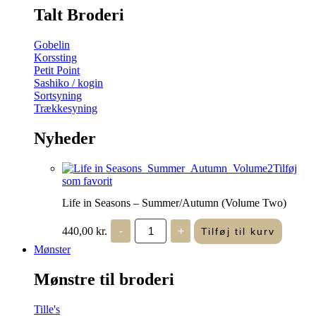
Talt Broderi
Gobelin
Korssting
Petit Point
Sashiko / kogin
Sortsyning
Trækkesyning
Nyheder
Tilføj
som favorit
Life in Seasons – Summer/Autumn (Volume Two)
Life
440,00
kr.
-
+
Tilføj til kurv
in
Seasons
Mønster
-
Summer/Autumn
Mønstre til broderi
(Volume
Two)
antal
Tille's