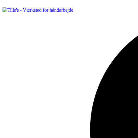
Videre
til
indhold