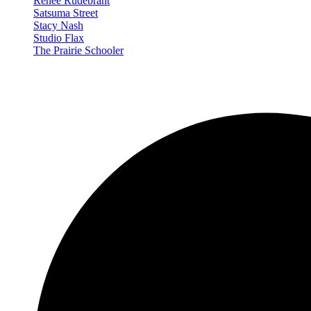
Renée Rudebrant
Satsuma Street
Stacy Nash
Studio Flax
The Prairie Schooler