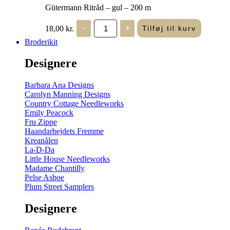
Gütermann Ritråd – gul – 200 m
Gütermann
18,00
kr.
-
+
Tilføj til kurv
Ritråd
-
Broderikit
gul
-
Designere
200
m
antal
Barbara Ana Designs
Carolyn Manning Designs
Country Cottage Needleworks
Emily Peacock
Fru Zippe
Haandarbejdets Fremme
Kreanålen
La-D-Da
Little House Needleworks
Madame Chantilly
Pelse Asboe
Plum Street Samplers
Designere