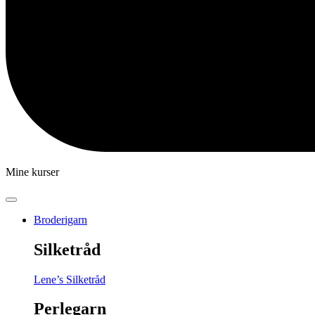
Mine kurser
Broderigarn
Silketråd
Lene’s Silketråd
Perlegarn