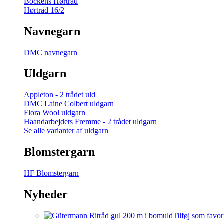
Bockens Hørtråd
Hørtråd 16/2
Navnegarn
DMC navnegarn
Uldgarn
Appleton - 2 trådet uld
DMC Laine Colbert uldgarn
Flora Wool uldgarn
Haandarbejdets Fremme - 2 trådet uldgarn
Se alle varianter af uldgarn
Blomstergarn
HF Blomstergarn
Nyheder
Tilføj som favor