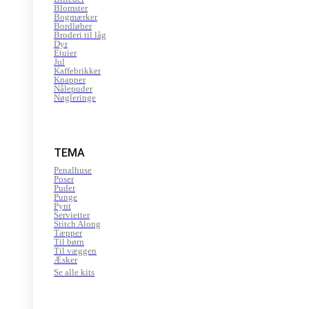
Blomster
Bogmærker
Bordløber
Broderi til låg
Dyr
Etuier
Jul
Kaffebrikker
Knapper
Nålepuder
Nøgleringe
TEMA
Penalhuse
Poser
Puder
Punge
Pynt
Servietter
Stitch Along
Tæpper
Til børn
Til væggen
Æsker
Se alle kits