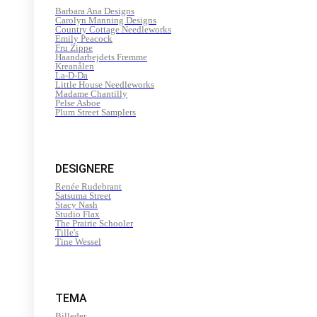
Barbara Ana Designs
Carolyn Manning Designs
Country Cottage Needleworks
Emily Peacock
Fru Zippe
Haandarbejdets Fremme
Kreanålen
La-D-Da
Little House Needleworks
Madame Chantilly
Pelse Asboe
Plum Street Samplers
DESIGNERE
Renée Rudebrant
Satsuma Street
Stacy Nash
Studio Flax
The Prairie Schooler
Tille's
Tine Wessel
TEMA
Billeder