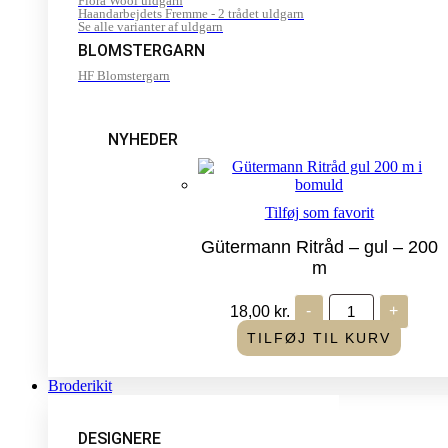
Flora Wool uldgarn
Haandarbejdets Fremme - 2 trådet uldgarn
Se alle varianter af uldgarn
BLOMSTERGARN
HF Blomstergarn
NYHEDER
Tilføj som favorit
Gütermann Ritråd – gul – 200
m
Gütermann
18,00
kr.
-
+
Ritråd
-
TILFØJ TIL KURV
gul
-
200
Broderikit
m
antal
DESIGNERE