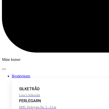
Mine kurser
Broderigarn
SILKETRÅD
Lene’s Silketråd
PERLEGARN
DMC Perlegarn No. 5 - 15 m