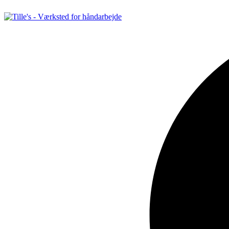
Videre
til
indhold