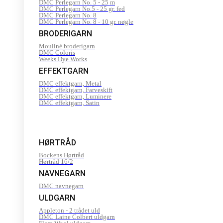
DMC Perlegarn No. 5 - 25 m
DMC Perlegarn No.5 - 25 gr. fed
DMC Perlegarn No. 8
DMC Perlegarn No. 8 - 10 gr. nøgle
BRODERIGARN
Mouliné broderigarn
DMC Coloris
Weeks Dye Works
EFFEKTGARN
DMC effektgarn, Metal
DMC effektgarn, Farveskift
DMC effektgarn, Luminere
DMC effektgarn, Satin
HØRTRÅD
Bockens Hørtråd
Hørtråd 16/2
NAVNEGARN
DMC navnegarn
ULDGARN
Appleton - 2 trådet uld
DMC Laine Colbert uldgarn