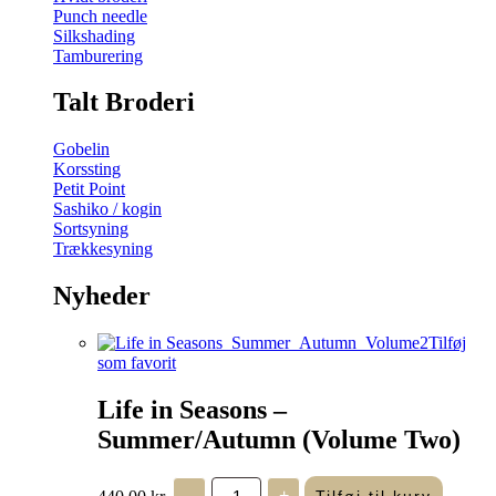
Punch needle
Silkshading
Tamburering
Talt Broderi
Gobelin
Korssting
Petit Point
Sashiko / kogin
Sortsyning
Trækkesyning
Nyheder
Tilføj
som favorit
Life in Seasons –
Summer/Autumn (Volume Two)
Life
440,00
kr.
-
+