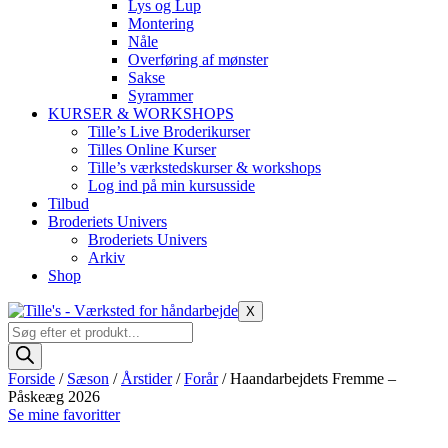
Lys og Lup
Montering
Nåle
Overføring af mønster
Sakse
Syrammer
KURSER & WORKSHOPS
Tille’s Live Broderikurser
Tilles Online Kurser
Tille’s værkstedskurser & workshops
Log ind på min kursusside
Tilbud
Broderiets Univers
Broderiets Univers
Arkiv
Shop
X
Products
search
Forside
/
Sæson
/
Årstider
/
Forår
/ Haandarbejdets Fremme –
Påskeæg 2026
Se mine favoritter