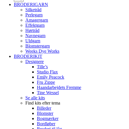
BRODERIGARN
Silketråd
Perlegarn
Amagergarn
Effektgarn
Hørtråd
Navnegarn
Uldgarn
Blomstergarn
Weeks Dye Works
BRODERIKIT
Designere
Tille’s
Studio Flax
Emily Peacock
Fru Zippe
Haandarbejdets Fremme
Tine Wessel
Se alle kits
Find kits efter tema
Billeder
Blomster
Bogmærker
Bordløber
Broderi til låg