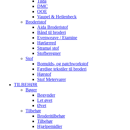
Tilda
DMC
OOE
Vaupel & Heilenbeck
Broderistof
Aida Broderistof
Bånd til broderi
Evenweave / Etamine
Hørlærred
Stramaj stof
Stofberegner
Stof
Bomulds- og patchworkstof
Færdige tekstiler til broderi
Hørstof
Stof Metervarer
TILBEHØR
Bøger
Begynder
Let øvet
Øvet
Tilbehør
Broderitilbehør
Tilbehør
Hjælpemidler