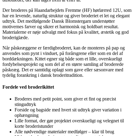
Der broderes på Haandarbejdets Fremme (HF) hørlærred 12U, som
har en levende, naturlig struktur og giver broderiet et let og elegant
udtryk. Det medfølgende Dansk Blomstergarn understøtter
motivernes farver og sikrer et harmonisk og holdbart resultat.
Materialerne er nøje udvalgt med fokus på kvalitet, æstetik og god
broderiglæde.
Når påskeæggene er færdigbroderet, kan de monteres på pap og
anvendes som pynt i vinduet, på forårsgrene eller som en del af
borddækningen. Kittet egner sig både som et lille, overskueligt
fordybelsesprojekt og som del af en større samling af broderede
påskeæg. Det er samtidig oplagt som gave eller sæsonvare med
tydelig forankring i dansk broderitradition.
Fordele ved broderikittet
Broderes med petit point, som giver et fint og præcist
stingudtryk
Forside og bagside med hvert sit udtryk giver variation i
ophængning
Lille format, der gør projektet overskueligt og velegnet til
korte broderistunder
Alle nødvendige materialer medfølger – klar til brug