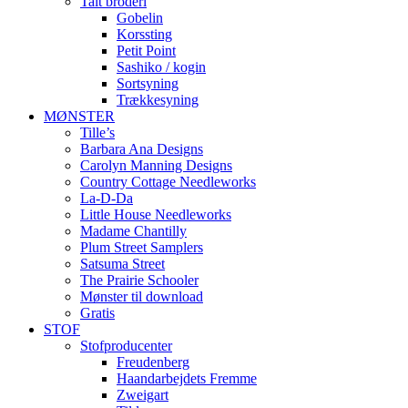
Talt broderi
Gobelin
Korssting
Petit Point
Sashiko / kogin
Sortsyning
Trækkesyning
MØNSTER
Tille’s
Barbara Ana Designs
Carolyn Manning Designs
Country Cottage Needleworks
La-D-Da
Little House Needleworks
Madame Chantilly
Plum Street Samplers
Satsuma Street
The Prairie Schooler
Mønster til download
Gratis
STOF
Stofproducenter
Freudenberg
Haandarbejdets Fremme
Zweigart