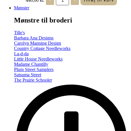
Tilføj til kurv
in
Seasons
Mønster
-
Summer/Autumn
Mønstre til broderi
(Volume
Two)
antal
Tille's
Barbara Ana Designs
Carolyn Manning Design
Country Cottage Needleworks
La-d-da
Little House Needleworks
Madame Chantilly
Plum Street Samplers
Satsuma Street
The Prairie Schooler