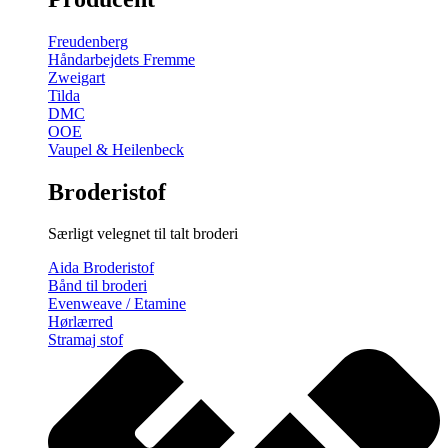
gratis
broderimønster
Freudenberg
antal
Håndarbejdets Fremme
Zweigart
Tilda
DMC
OOE
Vaupel & Heilenbeck
Broderistof
Særligt velegnet til talt broderi
Aida Broderistof
Bånd til broderi
Evenweave / Etamine
Hørlærred
Stramaj stof