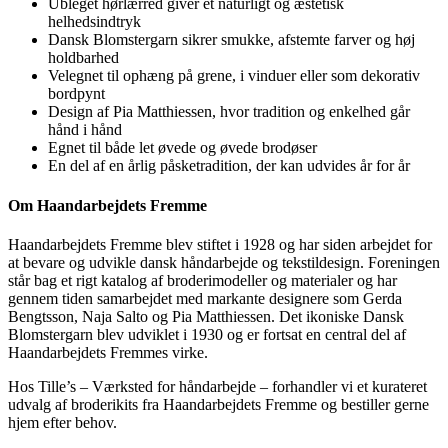
Ubleget hørlærred giver et naturligt og æstetisk
helhedsindtryk
Dansk Blomstergarn sikrer smukke, afstemte farver og høj
holdbarhed
Velegnet til ophæng på grene, i vinduer eller som dekorativ
bordpynt
Design af Pia Matthiessen, hvor tradition og enkelhed går
hånd i hånd
Egnet til både let øvede og øvede brodøser
En del af en årlig påsketradition, der kan udvides år for år
Om Haandarbejdets Fremme
Haandarbejdets Fremme blev stiftet i 1928 og har siden arbejdet for
at bevare og udvikle dansk håndarbejde og tekstildesign. Foreningen
står bag et rigt katalog af broderimodeller og materialer og har
gennem tiden samarbejdet med markante designere som Gerda
Bengtsson, Naja Salto og Pia Matthiessen. Det ikoniske Dansk
Blomstergarn blev udviklet i 1930 og er fortsat en central del af
Haandarbejdets Fremmes virke.
Hos Tille’s – Værksted for håndarbejde – forhandler vi et kurateret
udvalg af broderikits fra Haandarbejdets Fremme og bestiller gerne
hjem efter behov.