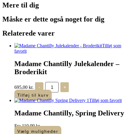
Mere til
dig
Måske er dette også
noget for dig
Relaterede varer
Tilføj som
favorit
Madame Chantilly Julekalender –
Broderikit
Madame
695,00
kr.
-
+
Chantilly
Julekalender
Tilføj til kurv
-
Tilføj som favorit
Broderikit
antal
Madame Chantilly, Spring Delivery
Fra
110,00
kr.
Vælg muligheder