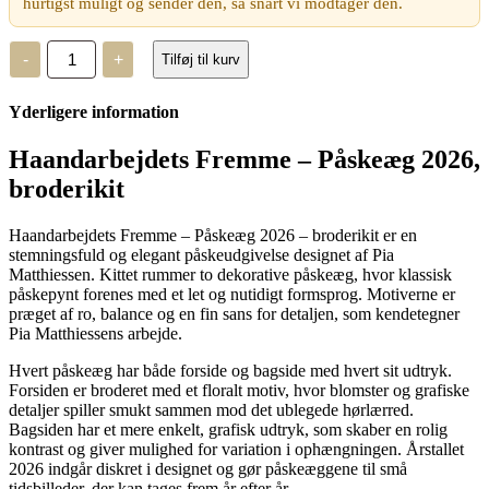
hurtigst muligt og sender den, så snart vi modtager den.
Haandarbejdets
-
+
Tilføj til kurv
Fremme
–
Påskeæg
Yderligere information
2026
antal
Haandarbejdets Fremme – Påskeæg 2026,
broderikit
Haandarbejdets Fremme – Påskeæg 2026 – broderikit er en
stemningsfuld og elegant påskeudgivelse designet af Pia
Matthiessen. Kittet rummer to dekorative påskeæg, hvor klassisk
påskepynt forenes med et let og nutidigt formsprog. Motiverne er
præget af ro, balance og en fin sans for detaljen, som kendetegner
Pia Matthiessens arbejde.
Hvert påskeæg har både forside og bagside med hvert sit udtryk.
Forsiden er broderet med et floralt motiv, hvor blomster og grafiske
detaljer spiller smukt sammen mod det ublegede hørlærred.
Bagsiden har et mere enkelt, grafisk udtryk, som skaber en rolig
kontrast og giver mulighed for variation i ophængningen. Årstallet
2026 indgår diskret i designet og gør påskeæggene til små
tidsbilleder, der kan tages frem år efter år.