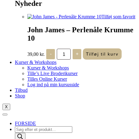
Nyheder
Tilføj som favorit
John James – Perlenåle Krumme
10
John
39,00
kr.
-
+
Tilføj til kurv
James
-
Kurser & Workshops
Perlenåle
Kurser & Workshops
Krumme
Tille’s Live Broderikurser
10
Tilles Online Kurser
antal
Log ind på min kursusside
Tilbud
Shop
X
FORSIDE
Products
search