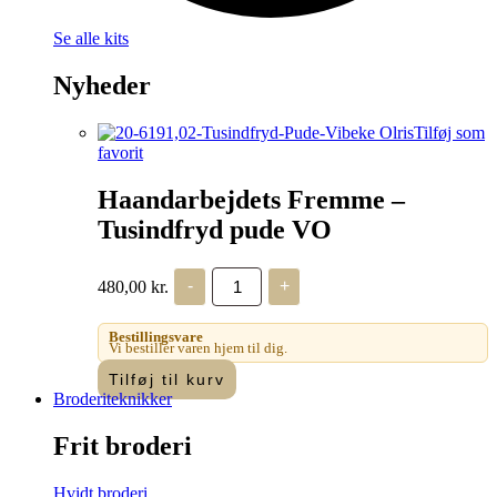
Se alle kits
Nyheder
Tilføj som
favorit
Haandarbejdets Fremme –
Tusindfryd pude VO
Haandarbejdets
480,00
kr.
-
+
Fremme
-
Tusindfryd
Bestillingsvare
pude
Vi bestiller varen hjem til dig.
VO
Tilføj til kurv
antal
Broderiteknikker
Frit broderi
Hvidt broderi