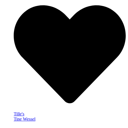
Tille's
Tine Wessel