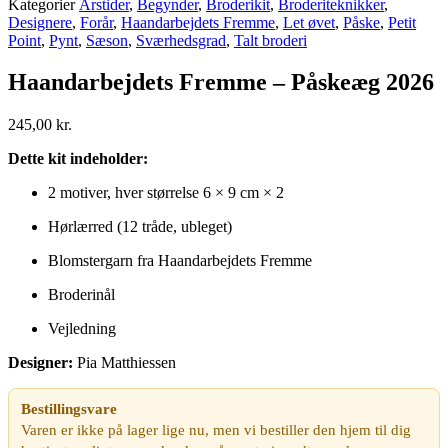
Kategorier
Årstider
,
Begynder
,
Broderikit
,
Broderiteknikker
,
Designere
,
Forår
,
Haandarbejdets Fremme
,
Let øvet
,
Påske
,
Petit
Point
,
Pynt
,
Sæson
,
Sværhedsgrad
,
Talt broderi
Haandarbejdets Fremme – Påskeæg 2026
245,00
kr.
Dette kit indeholder:
2 motiver, hver størrelse 6 × 9 cm × 2
Hørlærred (12 tråde, ubleget)
Blomstergarn fra Haandarbejdets Fremme
Broderinål
Vejledning
Designer:
Pia Matthiessen
Bestillingsvare
Varen er ikke på lager lige nu, men vi bestiller den hjem til dig