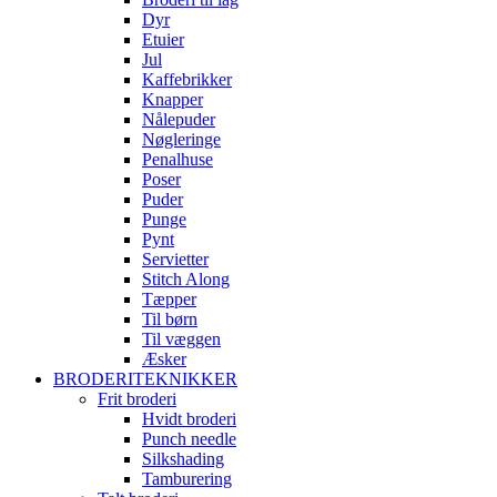
Dyr
Etuier
Jul
Kaffebrikker
Knapper
Nålepuder
Nøgleringe
Penalhuse
Poser
Puder
Punge
Pynt
Servietter
Stitch Along
Tæpper
Til børn
Til væggen
Æsker
BRODERITEKNIKKER
Frit broderi
Hvidt broderi
Punch needle
Silkshading
Tamburering