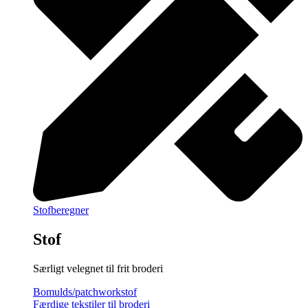
Stofberegner
Stof
Særligt velegnet til frit broderi
Bomulds/patchworkstof
Færdige tekstiler til broderi