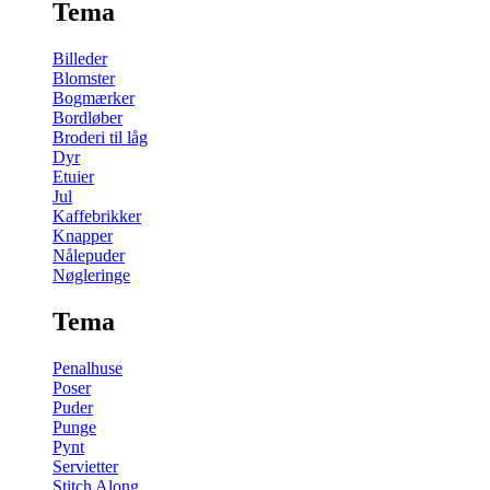
Tema
Billeder
Blomster
Bogmærker
Bordløber
Broderi til låg
Dyr
Etuier
Jul
Kaffebrikker
Knapper
Nålepuder
Nøgleringe
Tema
Penalhuse
Poser
Puder
Punge
Pynt
Servietter
Stitch Along