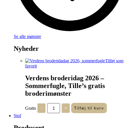
Se alle mønstre
Nyheder
Tilføj som
favorit
Verdens broderidag 2026 –
Sommerfugle, Tille’s gratis
broderimønster
Verdens
Gratis
-
+
Tilføj til kurv
broderidag
2026
Stof
-
Sommerfugle,
Producent
Tille's