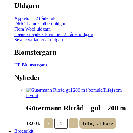
Uldgarn
Appleton - 2 trådet uld
DMC Laine Colbert uldgarn
Flora Wool uldgarn
Haandarbejdets Fremme - 2 trådet uldgarn
Se alle varianter af uldgarn
Blomstergarn
HF Blomstergarn
Nyheder
Tilføj som
favorit
Gütermann Ritråd – gul – 200 m
Gütermann
18,00
kr.
-
+
Tilføj til kurv
Ritråd
-
Broderikit