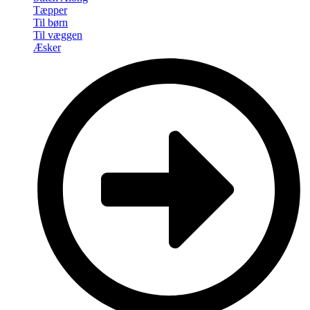
Tæpper
Til børn
Til væggen
Æsker