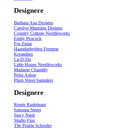
gul
-
Designere
200
m
antal
Barbara Ana Designs
Carolyn Manning Designs
Country Cottage Needleworks
Emily Peacock
Fru Zippe
Haandarbejdets Fremme
Kreanålen
La-D-Da
Little House Needleworks
Madame Chantilly
Pelse Asboe
Plum Street Samplers
Designere
Renée Rudebrant
Satsuma Street
Stacy Nash
Studio Flax
The Prairie Schooler