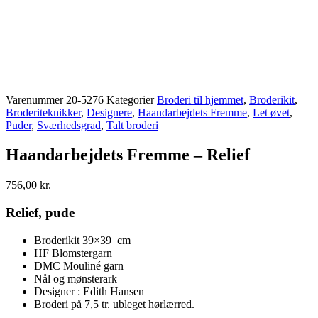
Varenummer
20-5276
Kategorier
Broderi til hjemmet
,
Broderikit
,
Broderiteknikker
,
Designere
,
Haandarbejdets Fremme
,
Let øvet
,
Puder
,
Sværhedsgrad
,
Talt broderi
Haandarbejdets Fremme – Relief
756,00
kr.
Relief, pude
Broderikit 39×39 cm
HF Blomstergarn
DMC Mouliné garn
Nål og mønsterark
Designer : Edith Hansen
Broderi på 7,5 tr. ubleget hørlærred.