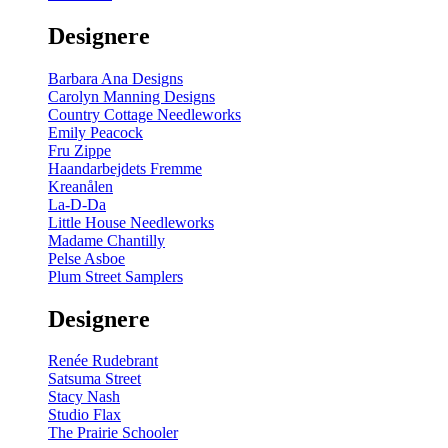
gul
-
Designere
200
m
antal
Barbara Ana Designs
Carolyn Manning Designs
Country Cottage Needleworks
Emily Peacock
Fru Zippe
Haandarbejdets Fremme
Kreanålen
La-D-Da
Little House Needleworks
Madame Chantilly
Pelse Asboe
Plum Street Samplers
Designere
Renée Rudebrant
Satsuma Street
Stacy Nash
Studio Flax
The Prairie Schooler