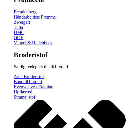
gratis
broderimønster
Freudenberg
antal
Håndarbejdets Fremme
Zweigart
Tilda
DMC
OOE
Vaupel & Heilenbeck
Broderistof
Særligt velegnet til talt broderi
Aida Broderistof
Bånd til broderi
Evenweave / Etamine
Hørlærred
Stramaj stof