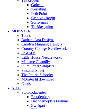
Talt broderi
Gobelin
Korssting
Petit Point
Sashiko / kogin
Sortsyning
Trækkesyning
MØNSTER
Tille’s
Barbara Ana Designs
Carolyn Manning Designs
Country Cottage Needleworks
La-D-Da
Little House Needleworks
Madame Chantilly
Plum Street Samplers
Satsuma Street
The Prairie Schooler
Mønster til download
Gratis
STOF
Stofproducenter
Freudenberg
Haandarbejdets Fremme
Zweigart