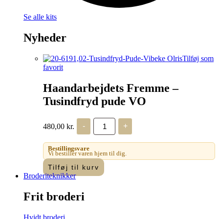
Se alle kits
Nyheder
Tilføj som
favorit
Haandarbejdets Fremme –
Tusindfryd pude VO
Haandarbejdets
480,00
kr.
-
+
Fremme
-
Tusindfryd
Bestillingsvare
pude
Vi bestiller varen hjem til dig.
VO
Tilføj til kurv
antal
Broderiteknikker
Frit broderi
Hvidt broderi