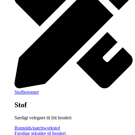
Stofberegner
Stof
Særligt velegnet til frit broderi
Bomulds/patchworkstof
Færdige tekstiler til broderi