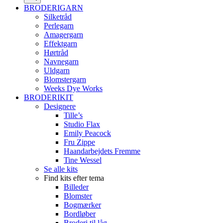
BRODERIGARN
Silketråd
Perlegarn
Amagergarn
Effektgarn
Hørtråd
Navnegarn
Uldgarn
Blomstergarn
Weeks Dye Works
BRODERIKIT
Designere
Tille’s
Studio Flax
Emily Peacock
Fru Zippe
Haandarbejdets Fremme
Tine Wessel
Se alle kits
Find kits efter tema
Billeder
Blomster
Bogmærker
Bordløber
Broderi til låg