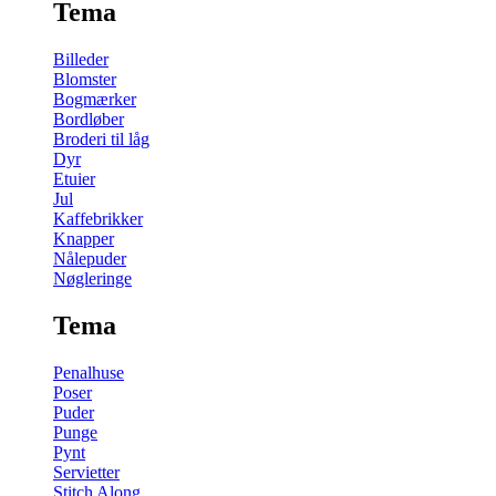
Tema
Billeder
Blomster
Bogmærker
Bordløber
Broderi til låg
Dyr
Etuier
Jul
Kaffebrikker
Knapper
Nålepuder
Nøgleringe
Tema
Penalhuse
Poser
Puder
Punge
Pynt
Servietter
Stitch Along