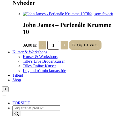
Nyheder
Tilføj som favorit
John James – Perlenåle Krumme
10
John
39,00
kr.
-
+
Tilføj til kurv
James
-
Kurser & Workshops
Perlenåle
Kurser & Workshops
Krumme
Tille’s Live Broderikurser
10
Tilles Online Kurser
antal
Log ind på min kursusside
Tilbud
Shop
X
FORSIDE
Products
search