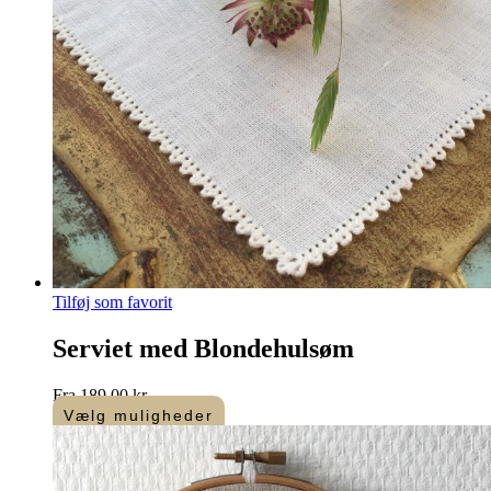
Tilføj som favorit
Serviet med Blondehulsøm
Fra
189,00
kr.
Vælg muligheder
Dette
vare
har