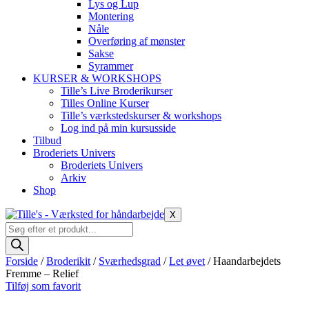
Lys og Lup
Montering
Nåle
Overføring af mønster
Sakse
Syrammer
KURSER & WORKSHOPS
Tille’s Live Broderikurser
Tilles Online Kurser
Tille’s værkstedskurser & workshops
Log ind på min kursusside
Tilbud
Broderiets Univers
Broderiets Univers
Arkiv
Shop
X
Products
search
Forside
/
Broderikit
/
Sværhedsgrad
/
Let øvet
/ Haandarbejdets
Fremme – Relief
Tilføj som favorit