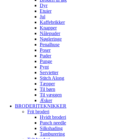
Dyr
Etuier
Jul
Kaffebrikker
Knapper
Nålepuder
Nøgleringe
Penalhuse
Poser
Puder
Punge
Pynt
Servietter
Stitch Along
Tæpper
Til børn
Til væggen
Æsker
BRODERITEKNIKKER
Frit broderi
Hvidt broderi
Punch needle
Silkshading
Tamburering