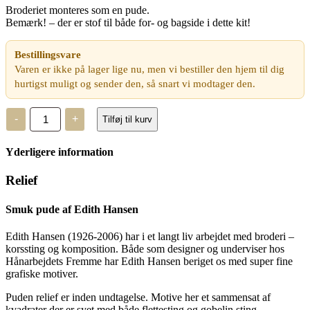
Broderiet monteres som en pude.
Bemærk! – der er stof til både for- og bagside i dette kit!
Bestillingsvare
Varen er ikke på lager lige nu, men vi bestiller den hjem til dig
hurtigst muligt og sender den, så snart vi modtager den.
Haandarbejdets
-
+
Tilføj til kurv
Fremme
-
Relief
Yderligere information
antal
Relief
Smuk pude af Edith Hansen
Edith Hansen (1926-2006) har i et langt liv arbejdet med broderi –
korssting og komposition. Både som designer og underviser hos
Hånarbejdets Fremme har Edith Hansen beriget os med super fine
grafiske motiver.
Puden relief er inden undtagelse. Motive her et sammensat af
kvadrater der er syet med både flettesting og gobelin sting.