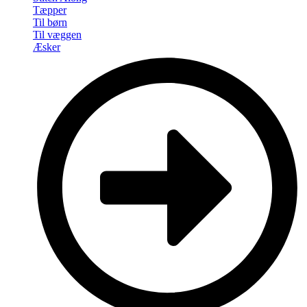
Tæpper
Til børn
Til væggen
Æsker