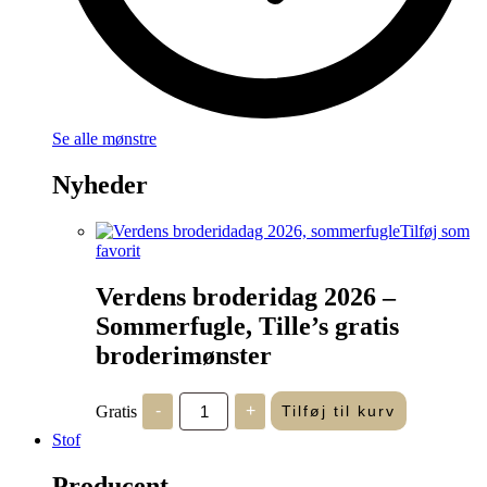
Se alle mønstre
Nyheder
Tilføj som
favorit
Verdens broderidag 2026 –
Sommerfugle, Tille’s gratis
broderimønster
Verdens
Gratis
-
+
Tilføj til kurv
broderidag
2026
Stof
-
Sommerfugle,
Producent
Tille's