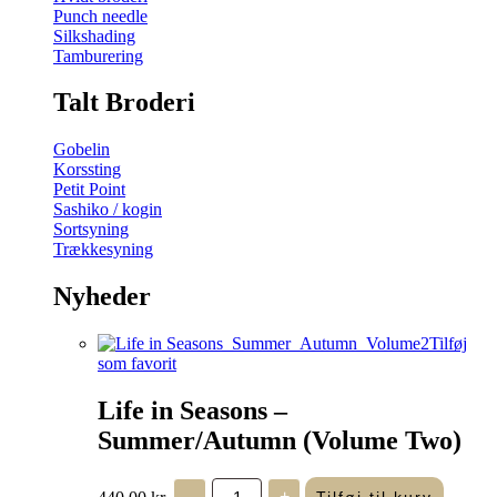
Punch needle
Silkshading
Tamburering
Talt Broderi
Gobelin
Korssting
Petit Point
Sashiko / kogin
Sortsyning
Trækkesyning
Nyheder
Tilføj
som favorit
Life in Seasons –
Summer/Autumn (Volume Two)
Life
440,00
kr.
-
+