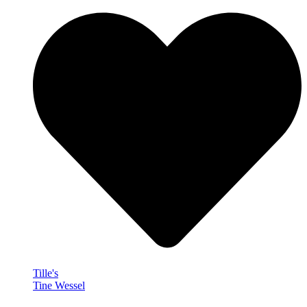
Tille's
Tine Wessel