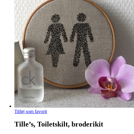
flere
varianter.
Mulighederne
kan
vælges
på
varesiden
Tilføj som favorit
Tille’s, Toiletskilt, broderikit