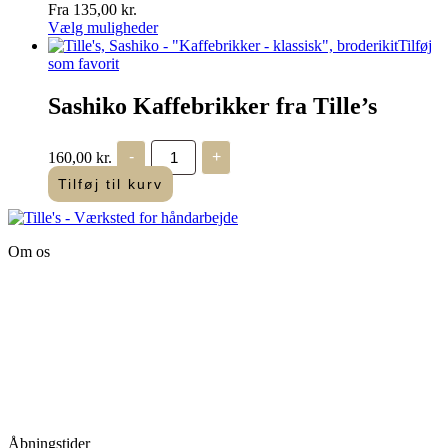
Fra
135,00
kr.
Vælg muligheder
Dette
Tilføj
vare
som favorit
har
flere
Sashiko Kaffebrikker fra Tille’s
varianter.
Mulighederne
Sashiko
kan
160,00
kr.
-
+
Kaffebrikker
vælges
fra
Tilføj til kurv
på
Tille's
varesiden
antal
Om os
Tille’s – Værksted
for håndarbejde
Vandmanden 12B
9200 Aalborg SV
Tlf.: +45
81987264
Mail:
info@tilles.dk
CVR: 42501328
Åbningstider