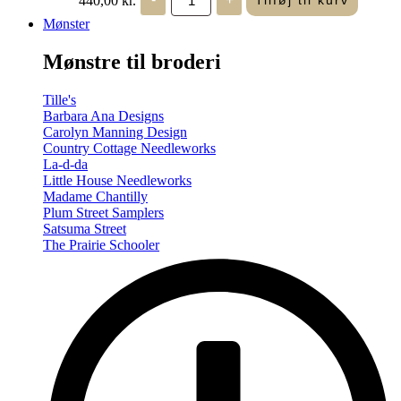
Tilføj til kurv
in
Seasons
Mønster
-
Summer/Autumn
Mønstre til broderi
(Volume
Two)
antal
Tille's
Barbara Ana Designs
Carolyn Manning Design
Country Cottage Needleworks
La-d-da
Little House Needleworks
Madame Chantilly
Plum Street Samplers
Satsuma Street
The Prairie Schooler