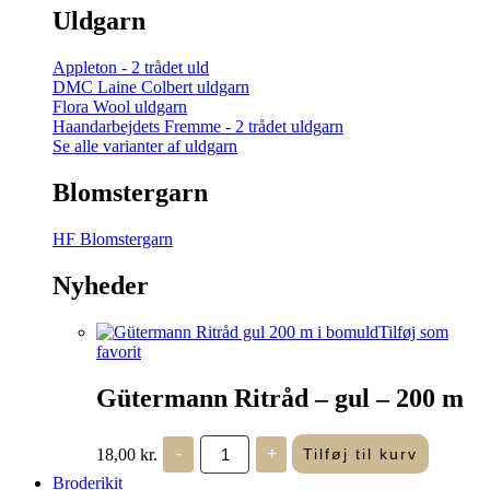
Uldgarn
Appleton - 2 trådet uld
DMC Laine Colbert uldgarn
Flora Wool uldgarn
Haandarbejdets Fremme - 2 trådet uldgarn
Se alle varianter af uldgarn
Blomstergarn
HF Blomstergarn
Nyheder
Tilføj som
favorit
Gütermann Ritråd – gul – 200 m
Gütermann
18,00
kr.
-
+
Tilføj til kurv
Ritråd
-
Broderikit