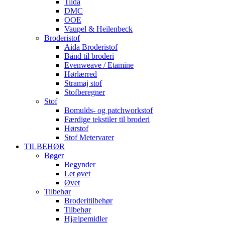
Tilda
DMC
OOE
Vaupel & Heilenbeck
Broderistof
Aida Broderistof
Bånd til broderi
Evenweave / Etamine
Hørlærred
Stramaj stof
Stofberegner
Stof
Bomulds- og patchworkstof
Færdige tekstiler til broderi
Hørstof
Stof Metervarer
TILBEHØR
Bøger
Begynder
Let øvet
Øvet
Tilbehør
Broderitilbehør
Tilbehør
Hjælpemidler