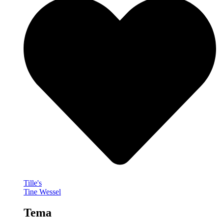
Tille's
Tine Wessel
Tema