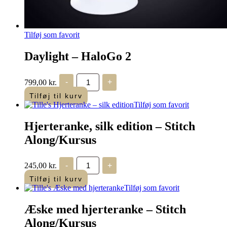
Tilføj som favorit
Daylight – HaloGo 2
Daylight
799,00
kr.
-
+
-
HaloGo
Tilføj til kurv
2
Tilføj som favorit
antal
Hjerteranke, silk edition – Stitch
Along/Kursus
Hjerteranke,
245,00
kr.
-
+
silk
edition
Tilføj til kurv
-
Tilføj som favorit
Stitch
Along/Kursus
Æske med hjerteranke – Stitch
antal
Along/Kursus