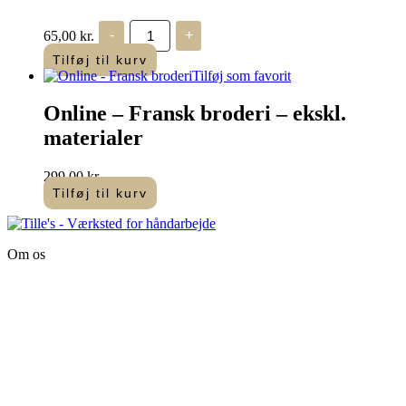
Tille's,
65,00
kr.
-
+
Broderet
blomsterhjerte,
Tilføj til kurv
Broderimønster
Tilføj som favorit
antal
Online – Fransk broderi – ekskl.
materialer
299,00
kr.
Tilføj til kurv
Om os
Tille’s – Værksted
for håndarbejde
Vandmanden 12B
9200 Aalborg SV
Tlf.: +45
81987264
Mail:
info@tilles.dk
CVR: 42501328