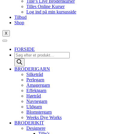
Tille’s Live Broderikurser
10
Tilles Online Kurser
antal
Log ind på min kursusside
Tilbud
Shop
X
FORSIDE
Products
search
BRODERIGARN
Silketråd
Perlegarn
Amagergarn
Effektgarn
Hørtråd
Navnegarn
Uldgarn
Blomstergarn
Weeks Dye Works
BRODERIKIT
Designere
Tille’s