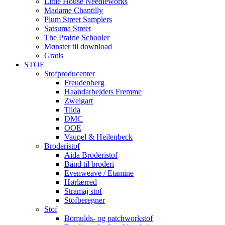
Little House Needleworks
Madame Chantilly
Plum Street Samplers
Satsuma Street
The Prairie Schooler
Mønster til download
Gratis
STOF
Stofproducenter
Freudenberg
Haandarbejdets Fremme
Zweigart
Tilda
DMC
OOE
Vaupel & Heilenbeck
Broderistof
Aida Broderistof
Bånd til broderi
Evenweave / Etamine
Hørlærred
Stramaj stof
Stofberegner
Stof
Bomulds- og patchworkstof