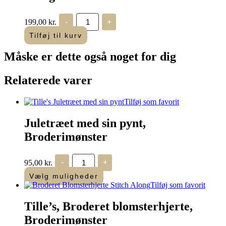
Æske
199,00
kr.
-
+
med
hjerteranke
Tilføj til kurv
-
Stitch
Måske er dette også
noget for dig
Along/Kursus
antal
Relaterede varer
Tilføj som favorit
Juletræet med sin pynt,
Broderimønster
Juletræet
95,00
kr.
-
+
med
sin
Vælg muligheder
pynt,
Tilføj som favorit
Broderimønster
antal
Tille’s, Broderet blomsterhjerte,
Broderimønster