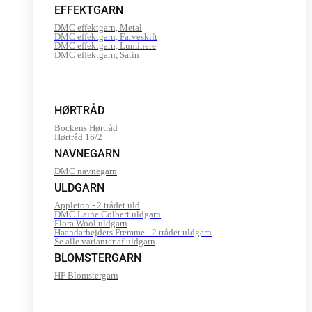
EFFEKTGARN
DMC effektgarn, Metal
DMC effektgarn, Farveskift
DMC effektgarn, Luminere
DMC effektgarn, Satin
HØRTRÅD
Bockens Hørtråd
Hørtråd 16/2
NAVNEGARN
DMC navnegarn
ULDGARN
Appleton - 2 trådet uld
DMC Laine Colbert uldgarn
Flora Wool uldgarn
Haandarbejdets Fremme - 2 trådet uldgarn
Se alle varianter af uldgarn
BLOMSTERGARN
HF Blomstergarn