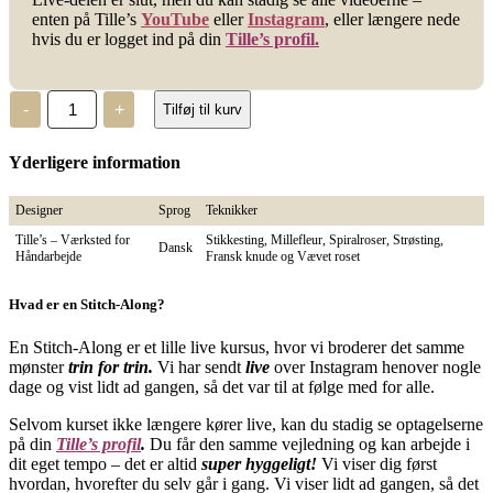
enten på Tille’s
YouTube
eller
Instagram
, eller længere nede
hvis du er logget ind på din
Tille’s profil.
Hjerteranke,
-
+
Tilføj til kurv
Broderimønster
antal
Yderligere information
Designer
Sprog
Teknikker
Tille’s – Værksted for
Stikkesting, Millefleur, Spiralroser, Strøsting,
Dansk
Håndarbejde
Fransk knude og Vævet roset
Hvad er en Stitch-Along?
En Stitch-Along er et lille live kursus, hvor vi broderer det samme
mønster
trin for trin.
Vi har sendt
live
over Instagram henover nogle
dage og vist lidt ad gangen, så det var til at følge med for alle.
Selvom kurset ikke længere kører live, kan du stadig se optagelserne
på din
Tille’s profil
.
Du får den samme vejledning og kan arbejde i
dit eget tempo – det er altid
super hyggeligt!
Vi viser dig først
hvordan, hvorefter du selv går i gang. Vi viser lidt ad gangen, så det