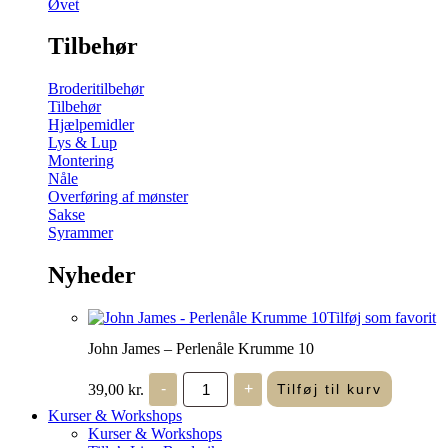
Øvet
Tilbehør
Broderitilbehør
Tilbehør
Hjælpemidler
Lys & Lup
Montering
Nåle
Overføring af mønster
Sakse
Syrammer
Nyheder
Tilføj som favorit
John James – Perlenåle Krumme 10
John
39,00
kr.
-
+
Tilføj til kurv
James
-
Kurser & Workshops
Perlenåle
Kurser & Workshops
Krumme