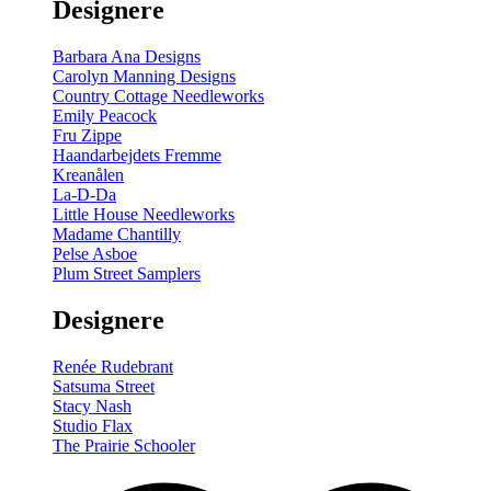
Designere
Barbara Ana Designs
Carolyn Manning Designs
Country Cottage Needleworks
Emily Peacock
Fru Zippe
Haandarbejdets Fremme
Kreanålen
La-D-Da
Little House Needleworks
Madame Chantilly
Pelse Asboe
Plum Street Samplers
Designere
Renée Rudebrant
Satsuma Street
Stacy Nash
Studio Flax
The Prairie Schooler