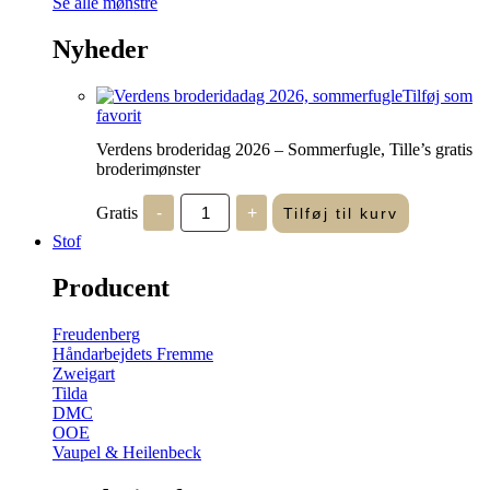
Se alle mønstre
Nyheder
Tilføj som
favorit
Verdens broderidag 2026 – Sommerfugle, Tille’s gratis
broderimønster
Verdens
Gratis
-
+
Tilføj til kurv
broderidag
2026
Stof
-
Sommerfugle,
Producent
Tille's
gratis
broderimønster
Freudenberg
antal
Håndarbejdets Fremme
Zweigart
Tilda
DMC
OOE
Vaupel & Heilenbeck