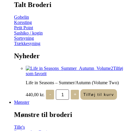
Talt Broderi
Gobelin
Korssting
Petit Point
Sashiko / kogin
Sortsyning
Trækkesyning
Nyheder
Tilføj
som favorit
Life in Seasons – Summer/Autumn (Volume Two)
Life
440,00
kr.
-
+
Tilføj til kurv
in
Seasons
Mønster
-
Summer/Autumn
Mønstre til broderi
(Volume
Two)
antal
Tille's