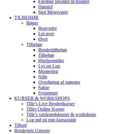
Færdige tekstiler til broderi
Hørstof
Stof Metervarer
TILBEHØR
Bøger
Begynder
Let øvet
Øvet
Tilbehør
Broderitilbehør
Tilbehør
Hjælpemidler
Lys og Lup
Montering
Nåle
Overføring af mønster
Sakse
Syrammer
KURSER & WORKSHOPS
Tille’s Live Broderikurser
Tilles Online Kurser
Tille’s værkstedskurser & workshops
Log ind på min kursusside
Tilbud
Broderiets Univers