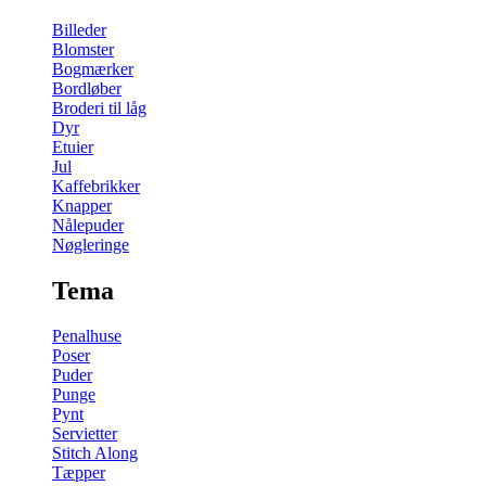
Billeder
Blomster
Bogmærker
Bordløber
Broderi til låg
Dyr
Etuier
Jul
Kaffebrikker
Knapper
Nålepuder
Nøgleringe
Tema
Penalhuse
Poser
Puder
Punge
Pynt
Servietter
Stitch Along
Tæpper