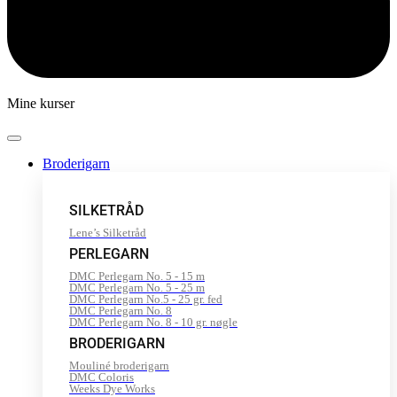
Mine kurser
Broderigarn
SILKETRÅD
Lene’s Silketråd
PERLEGARN
DMC Perlegarn No. 5 - 15 m
DMC Perlegarn No. 5 - 25 m
DMC Perlegarn No.5 - 25 gr. fed
DMC Perlegarn No. 8
DMC Perlegarn No. 8 - 10 gr. nøgle
BRODERIGARN
Mouliné broderigarn
DMC Coloris
Weeks Dye Works