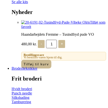
Se alle kits
Nyheder
Tilføj som
favorit
Haandarbejdets Fremme – Tusindfryd pude VO
Haandarbejdets
480,00
kr.
-
+
Fremme
-
Tusindfryd
Bestillingsvare
pude
Vi bestiller varen hjem til dig.
VO
Tilføj til kurv
antal
Broderiteknikker
Frit broderi
Hvidt broderi
Punch needle
Silkshading
Tamburering