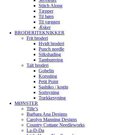
Servietter
Stitch Along
Tæpper
Til børn
Til væggen
Æsker
BRODERITEKNIKKER
Frit broderi
Hvidt broderi
Punch needle
Silkshading
Tamburering
Talt broderi
Gobelin
Korssting
Petit Point
Sashiko / kogin
Sortsyning
Trækkesyning
MØNSTER
Tille’s
Barbara Ana Designs
Carolyn Manning Designs
Country Cottage Needleworks
La-D-Da