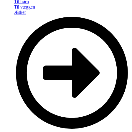
Til børn
Til væggen
Æsker