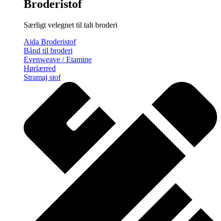
Broderistof
Særligt velegnet til talt broderi
Aida Broderistof
Bånd til broderi
Evenweave / Etamine
Hørlærred
Stramaj stof