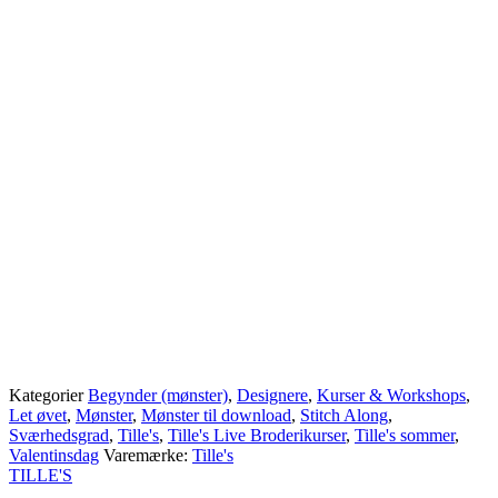
Kategorier
Begynder (mønster)
,
Designere
,
Kurser & Workshops
,
Let øvet
,
Mønster
,
Mønster til download
,
Stitch Along
,
Sværhedsgrad
,
Tille's
,
Tille's Live Broderikurser
,
Tille's sommer
,
Valentinsdag
Varemærke:
Tille's
TILLE'S