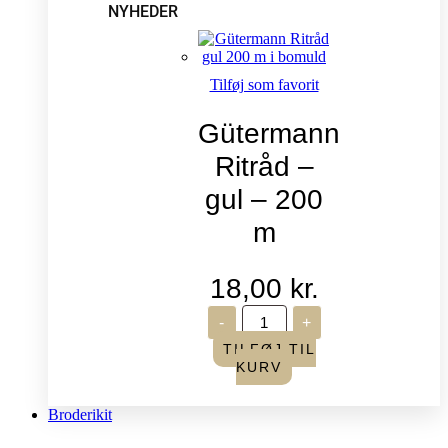
NYHEDER
Tilføj som favorit
Gütermann
Ritråd –
gul – 200
m
18,00
kr.
Gütermann
-
+
Ritråd
-
TILFØJ TIL
gul
KURV
-
200
m
Broderikit
antal