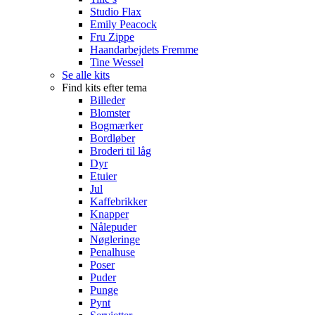
Studio Flax
Emily Peacock
Fru Zippe
Haandarbejdets Fremme
Tine Wessel
Se alle kits
Find kits efter tema
Billeder
Blomster
Bogmærker
Bordløber
Broderi til låg
Dyr
Etuier
Jul
Kaffebrikker
Knapper
Nålepuder
Nøgleringe
Penalhuse
Poser
Puder
Punge
Pynt