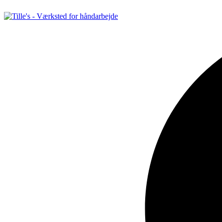
Videre
til
indhold