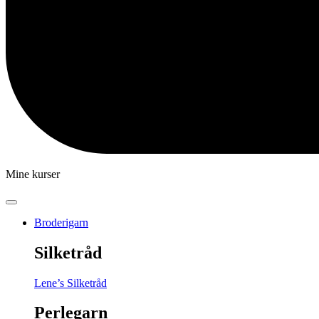
Mine kurser
Broderigarn
Silketråd
Lene’s Silketråd
Perlegarn