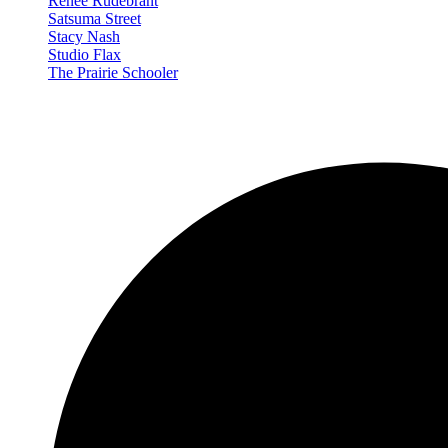
Renée Rudebrant
Satsuma Street
Stacy Nash
Studio Flax
The Prairie Schooler