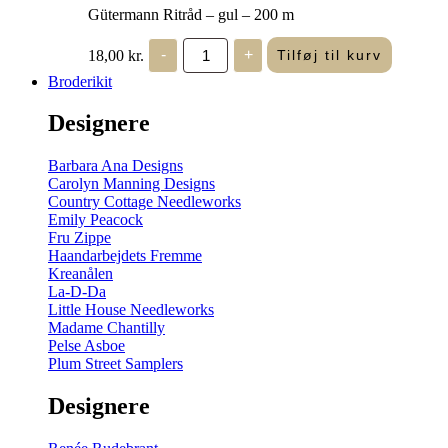
Gütermann Ritråd – gul – 200 m
Gütermann
18,00
kr.
-
+
Tilføj til kurv
Ritråd
-
Broderikit
gul
-
Designere
200
m
antal
Barbara Ana Designs
Carolyn Manning Designs
Country Cottage Needleworks
Emily Peacock
Fru Zippe
Haandarbejdets Fremme
Kreanålen
La-D-Da
Little House Needleworks
Madame Chantilly
Pelse Asboe
Plum Street Samplers
Designere