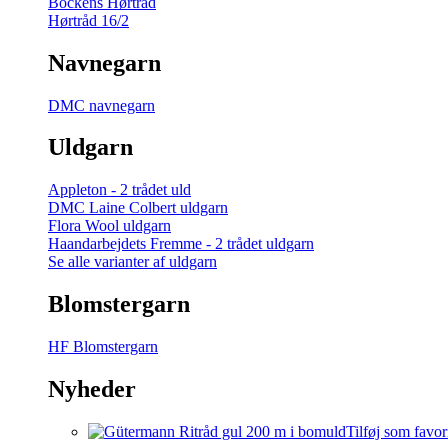
Bockens Hørtråd
Hørtråd 16/2
Navnegarn
DMC navnegarn
Uldgarn
Appleton - 2 trådet uld
DMC Laine Colbert uldgarn
Flora Wool uldgarn
Haandarbejdets Fremme - 2 trådet uldgarn
Se alle varianter af uldgarn
Blomstergarn
HF Blomstergarn
Nyheder
Tilføj som favor