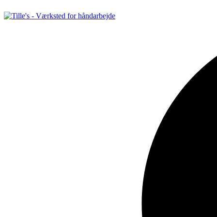
Videre
til
indhold