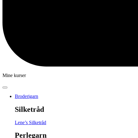
Mine kurser
Broderigarn
Silketråd
Lene’s Silketråd
Perlegarn