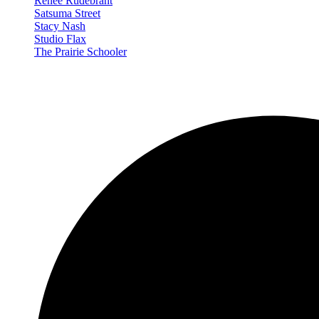
Renée Rudebrant
Satsuma Street
Stacy Nash
Studio Flax
The Prairie Schooler