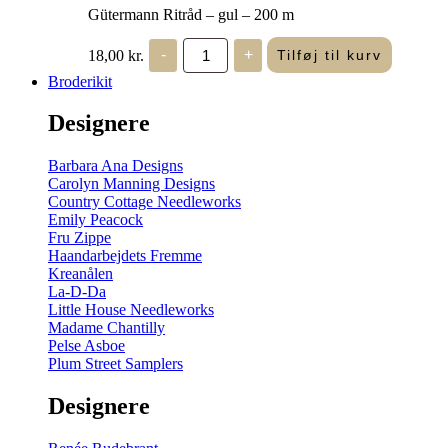
Gütermann Ritråd – gul – 200 m
Gütermann
18,00
kr.
-
+
Tilføj til kurv
Ritråd
-
Broderikit
gul
-
Designere
200
m
antal
Barbara Ana Designs
Carolyn Manning Designs
Country Cottage Needleworks
Emily Peacock
Fru Zippe
Haandarbejdets Fremme
Kreanålen
La-D-Da
Little House Needleworks
Madame Chantilly
Pelse Asboe
Plum Street Samplers
Designere