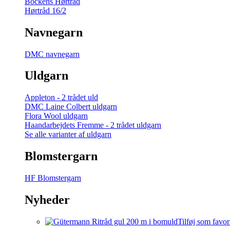
Bockens Hørtråd
Hørtråd 16/2
Navnegarn
DMC navnegarn
Uldgarn
Appleton - 2 trådet uld
DMC Laine Colbert uldgarn
Flora Wool uldgarn
Haandarbejdets Fremme - 2 trådet uldgarn
Se alle varianter af uldgarn
Blomstergarn
HF Blomstergarn
Nyheder
Tilføj som favor