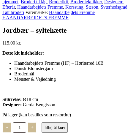
hjemmet
,
Broderi til låg
,
Broderikit
,
Broderiteknikker
,
Designere
,
Efterår
,
Haandarbejdets Fremme
,
Korssting
,
Sæson
,
Sværhedsgrad
,
Talt broderi
Varemærke:
Haandarbejdets Fremme
HAANDARBEJDETS FREMME
Jordbær – syltehætte
115,00
kr.
Dette kit indeholder:
Haandarbejdets Fremme (HF) – Hørlærred 10B
Dansk Blomstergarn
Broderinål
Mønster & Vejledning
Størrelse:
Ø18 cm
Designer:
Gerda Bengtsson
På lager (kan bestilles som restordre)
Jordbær
-
+
Tilføj til kurv
–