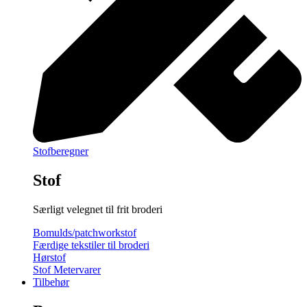
Stofberegner
Stof
Særligt velegnet til frit broderi
Bomulds/patchworkstof
Færdige tekstiler til broderi
Hørstof
Stof Metervarer
Tilbehør