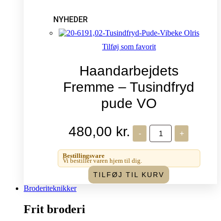
NYHEDER
Tilføj som favorit
Haandarbejdets
Fremme – Tusindfryd
pude VO
480,00
kr.
Haandarbejdets
-
+
Fremme
-
Tusindfryd
Bestillingsvare
pude
Vi bestiller varen hjem til dig.
VO
TILFØJ TIL KURV
antal
Broderiteknikker
Frit broderi