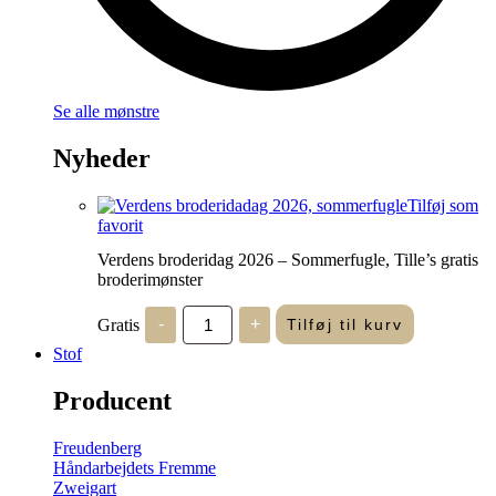
Se alle mønstre
Nyheder
Tilføj som
favorit
Verdens broderidag 2026 – Sommerfugle, Tille’s gratis
broderimønster
Verdens
Gratis
-
+
Tilføj til kurv
broderidag
2026
Stof
-
Sommerfugle,
Producent
Tille's
gratis
broderimønster
Freudenberg
antal
Håndarbejdets Fremme
Zweigart