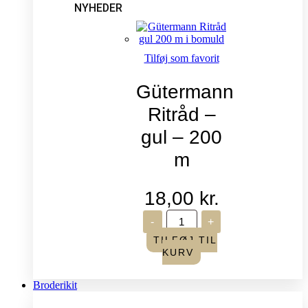
NYHEDER
Tilføj som favorit
Gütermann
Ritråd –
gul – 200
m
18,00
kr.
Gütermann
-
+
Ritråd
-
TILFØJ TIL
gul
KURV
-
200
m
Broderikit
antal