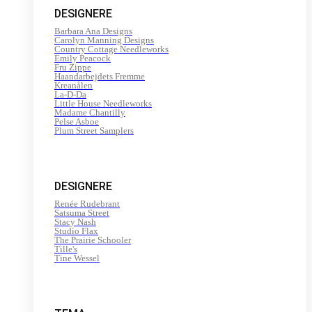
DESIGNERE
Barbara Ana Designs
Carolyn Manning Designs
Country Cottage Needleworks
Emily Peacock
Fru Zippe
Haandarbejdets Fremme
Kreanålen
La-D-Da
Little House Needleworks
Madame Chantilly
Pelse Asboe
Plum Street Samplers
DESIGNERE
Renée Rudebrant
Satsuma Street
Stacy Nash
Studio Flax
The Prairie Schooler
Tille's
Tine Wessel