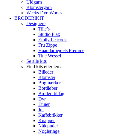
Uldgarn
Blomstergarn
Weeks Dye Works
BRODERIKIT
Designere
Tille’s
Studio Flax
Emily Peacock
Fru Zippe
Haandarbejdets Fremme
Tine Wessel
Se alle kits
Find kits efter tema
Billeder
Blomster
Bogmærker
Bordløber
Broderi til låg
Dyr
Etuier
Jul
Kaffebrikker
Knapper
Nålepuder
Nøgleringe