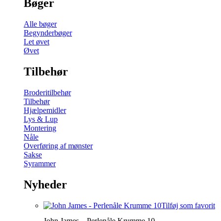
Bøger
Alle bøger
Begynderbøger
Let øvet
Øvet
Tilbehør
Broderitilbehør
Tilbehør
Hjælpemidler
Lys & Lup
Montering
Nåle
Overføring af mønster
Sakse
Syrammer
Nyheder
Tilføj som favorit
John James – Perlenåle Krumme 10