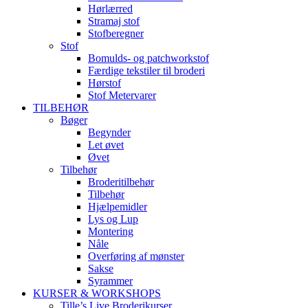
Hørlærred
Stramaj stof
Stofberegner
Stof
Bomulds- og patchworkstof
Færdige tekstiler til broderi
Hørstof
Stof Metervarer
TILBEHØR
Bøger
Begynder
Let øvet
Øvet
Tilbehør
Broderitilbehør
Tilbehør
Hjælpemidler
Lys og Lup
Montering
Nåle
Overføring af mønster
Sakse
Syrammer
KURSER & WORKSHOPS
Tille’s Live Broderikurser