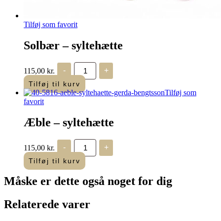
Tilføj som favorit
Solbær – syltehætte
Solbær
115,00
kr.
-
+
–
syltehætte
Tilføj til kurv
antal
Tilføj som
favorit
Æble – syltehætte
Æble
115,00
kr.
-
+
–
syltehætte
Tilføj til kurv
antal
Måske er dette også
noget for dig
Relaterede varer