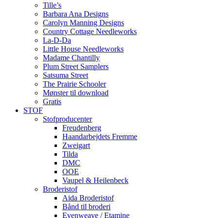
Tille’s
Barbara Ana Designs
Carolyn Manning Designs
Country Cottage Needleworks
La-D-Da
Little House Needleworks
Madame Chantilly
Plum Street Samplers
Satsuma Street
The Prairie Schooler
Mønster til download
Gratis
STOF
Stofproducenter
Freudenberg
Haandarbejdets Fremme
Zweigart
Tilda
DMC
OOE
Vaupel & Heilenbeck
Broderistof
Aida Broderistof
Bånd til broderi
Evenweave / Etamine