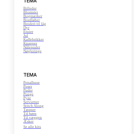
TEMA
Billeder
Blomster
Bogmærker
Bordløber
Broderi til låg
Dyr
Etuier
Jul
Kaffebrikker
Knapper
Nålepuder
Nøgleringe
TEMA
Penalhuse
Poser
Puder
Punge
Pynt
Servietter
Stitch Along
Tæpper
Til børn
Til væggen
Æsker
Se alle kits