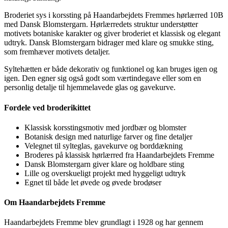
Broderiet sys i korssting på Haandarbejdets Fremmes hørlærred 10B
med Dansk Blomstergarn. Hørlærredets struktur understøtter
motivets botaniske karakter og giver broderiet et klassisk og elegant
udtryk. Dansk Blomstergarn bidrager med klare og smukke sting,
som fremhæver motivets detaljer.
Syltehætten er både dekorativ og funktionel og kan bruges igen og
igen. Den egner sig også godt som værtindegave eller som en
personlig detalje til hjemmelavede glas og gavekurve.
Fordele ved broderikittet
Klassisk korsstingsmotiv med jordbær og blomster
Botanisk design med naturlige farver og fine detaljer
Velegnet til sylteglas, gavekurve og borddækning
Broderes på klassisk hørlærred fra Haandarbejdets Fremme
Dansk Blomstergarn giver klare og holdbare sting
Lille og overskueligt projekt med hyggeligt udtryk
Egnet til både let øvede og øvede brodøser
Om Haandarbejdets Fremme
Haandarbejdets Fremme blev grundlagt i 1928 og har gennem