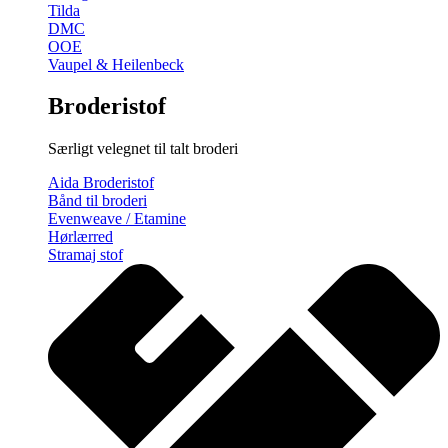
Tilda
DMC
OOE
Vaupel & Heilenbeck
Broderistof
Særligt velegnet til talt broderi
Aida Broderistof
Bånd til broderi
Evenweave / Etamine
Hørlærred
Stramaj stof