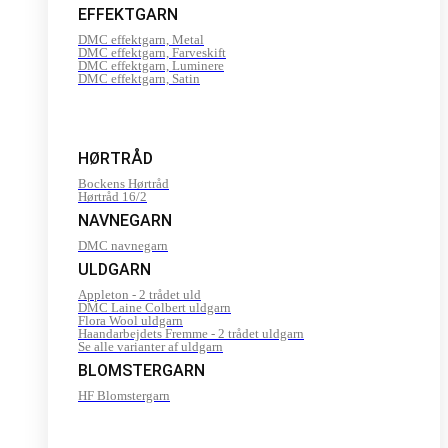
EFFEKTGARN
DMC effektgarn, Metal
DMC effektgarn, Farveskift
DMC effektgarn, Luminere
DMC effektgarn, Satin
HØRTRÅD
Bockens Hørtråd
Hørtråd 16/2
NAVNEGARN
DMC navnegarn
ULDGARN
Appleton - 2 trådet uld
DMC Laine Colbert uldgarn
Flora Wool uldgarn
Haandarbejdets Fremme - 2 trådet uldgarn
Se alle varianter af uldgarn
BLOMSTERGARN
HF Blomstergarn