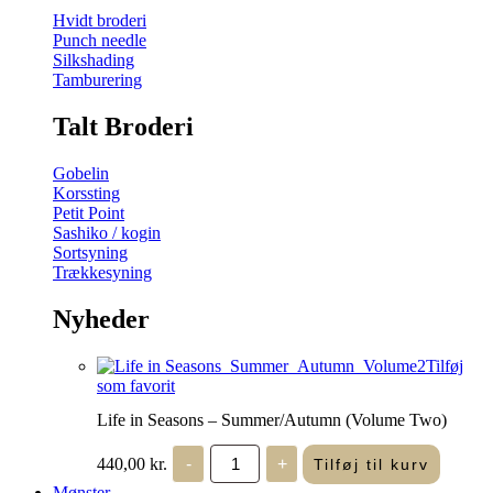
Hvidt broderi
Punch needle
Silkshading
Tamburering
Talt Broderi
Gobelin
Korssting
Petit Point
Sashiko / kogin
Sortsyning
Trækkesyning
Nyheder
Tilføj
som favorit
Life in Seasons – Summer/Autumn (Volume Two)
Life
440,00
kr.
-
+
Tilføj til kurv
in
Seasons
Mønster