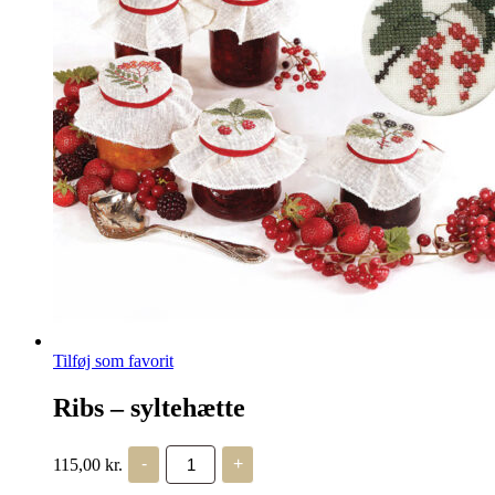
Tilføj som favorit
Ribs – syltehætte
Ribs
115,00
kr.
-
+
–
syltehætte