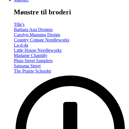
-
Summer/Autumn
Mønstre til broderi
(Volume
Two)
antal
Tille's
Barbara Ana Designs
Carolyn Manning Design
Country Cottage Needleworks
La-d-da
Little House Needleworks
Madame Chantilly
Plum Street Samplers
Satsuma Street
The Prairie Schooler