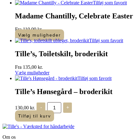
Tilføj som favorit
Madame Chantilly, Celebrate Easter
Fra
110,00
kr.
Vælg muligheder
Dette
Tilføj som favorit
vare
har
Tille’s, Toiletskilt, broderikit
flere
varianter.
Fra
135,00
kr.
Mulighederne
Vælg muligheder
kan
Dette
Tilføj som favorit
vælges
vare
på
har
Tille’s Hønsegård – broderikit
varesiden
flere
varianter.
Tille's
Mulighederne
130,00
kr.
-
+
Hønsegård
kan
-
Tilføj til kurv
vælges
broderikit
på
antal
varesiden
Om os