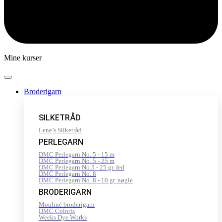
Mine kurser
Broderigarn
SILKETRÅD
Lene’s Silketråd
PERLEGARN
DMC Perlegarn No. 5 - 15 m
DMC Perlegarn No. 5 - 25 m
DMC Perlegarn No.5 - 25 gr. fed
DMC Perlegarn No. 8
DMC Perlegarn No. 8 - 10 gr. nøgle
BRODERIGARN
Mouliné broderigarn
DMC Coloris
Weeks Dye Works