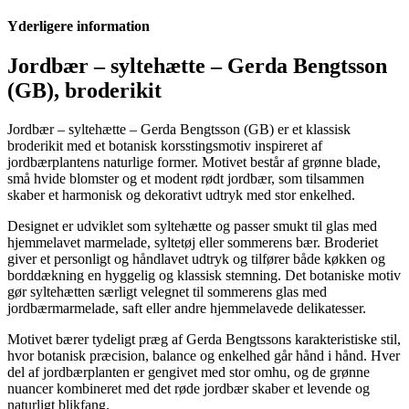
syltehætte
antal
Yderligere information
Jordbær – syltehætte – Gerda Bengtsson
(GB), broderikit
Jordbær – syltehætte – Gerda Bengtsson (GB) er et klassisk
broderikit med et botanisk korsstingsmotiv inspireret af
jordbærplantens naturlige former. Motivet består af grønne blade,
små hvide blomster og et modent rødt jordbær, som tilsammen
skaber et harmonisk og dekorativt udtryk med stor enkelhed.
Designet er udviklet som syltehætte og passer smukt til glas med
hjemmelavet marmelade, syltetøj eller sommerens bær. Broderiet
giver et personligt og håndlavet udtryk og tilfører både køkken og
borddækning en hyggelig og klassisk stemning. Det botaniske motiv
gør syltehætten særligt velegnet til sommerens glas med
jordbærmarmelade, saft eller andre hjemmelavede delikatesser.
Motivet bærer tydeligt præg af Gerda Bengtssons karakteristiske stil,
hvor botanisk præcision, balance og enkelhed går hånd i hånd. Hver
del af jordbærplanten er gengivet med stor omhu, og de grønne
nuancer kombineret med det røde jordbær skaber et levende og
naturligt blikfang.