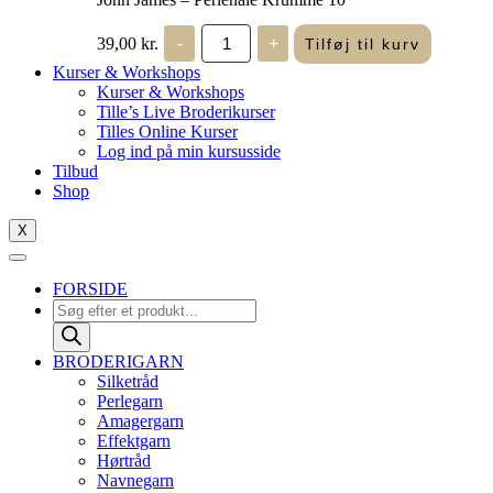
John
39,00
kr.
-
+
Tilføj til kurv
James
-
Kurser & Workshops
Perlenåle
Kurser & Workshops
Krumme
Tille’s Live Broderikurser
10
Tilles Online Kurser
antal
Log ind på min kursusside
Tilbud
Shop
X
FORSIDE
Products
search
BRODERIGARN
Silketråd
Perlegarn
Amagergarn
Effektgarn
Hørtråd
Navnegarn