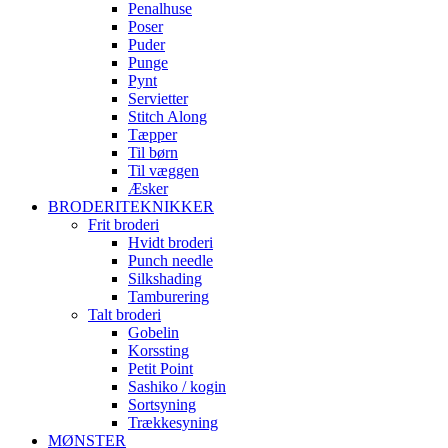
Penalhuse
Poser
Puder
Punge
Pynt
Servietter
Stitch Along
Tæpper
Til børn
Til væggen
Æsker
BRODERITEKNIKKER
Frit broderi
Hvidt broderi
Punch needle
Silkshading
Tamburering
Talt broderi
Gobelin
Korssting
Petit Point
Sashiko / kogin
Sortsyning
Trækkesyning
MØNSTER