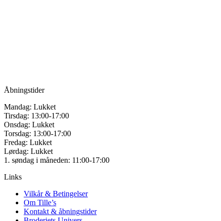
Tille’s – Værksted
for håndarbejde
Vandmanden 12B
9200 Aalborg SV
Tlf.: +45
81987264
Mail:
info@tilles.dk
CVR: 42501328
Åbningstider
Mandag: Lukket
Tirsdag: 13:00-17:00
Onsdag: Lukket
Torsdag: 13:00-17:00
Fredag: Lukket
Lørdag: Lukket
1. søndag i måneden: 11:00-17:00
Links
Vilkår & Betingelser
Om Tille’s
Kontakt & åbningstider
Broderiets Univers