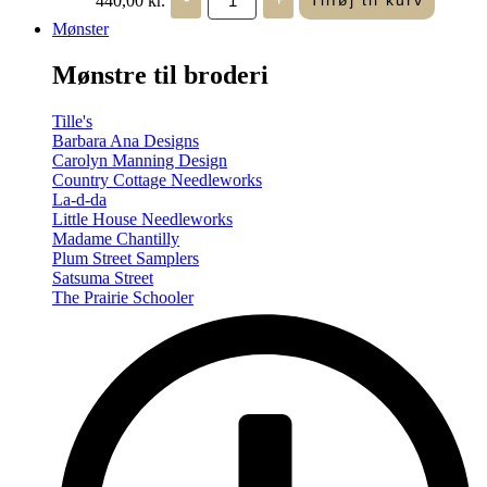
Tilføj til kurv
in
Seasons
Mønster
-
Summer/Autumn
Mønstre til broderi
(Volume
Two)
antal
Tille's
Barbara Ana Designs
Carolyn Manning Design
Country Cottage Needleworks
La-d-da
Little House Needleworks
Madame Chantilly
Plum Street Samplers
Satsuma Street
The Prairie Schooler