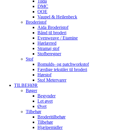
Tilda
DMC
OOE
Vaupel & Heilenbeck
Broderistof
Aida Broderistof
Bånd til broderi
Evenweave / Etamine
Hørlærred
Stramaj stof
Stofberegner
Stof
Bomulds- og patchworkstof
Færdige tekstiler til broderi
Hørstof
Stof Metervarer
TILBEHØR
Bøger
Begynder
Let øvet
Øvet
Tilbehør
Broderitilbehør
Tilbehør
Hjælpemidler