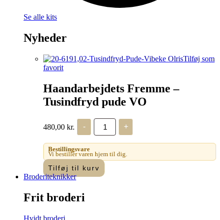
Se alle kits
Nyheder
Tilføj som
favorit
Haandarbejdets Fremme –
Tusindfryd pude VO
Haandarbejdets
480,00
kr.
-
+
Fremme
-
Tusindfryd
Bestillingsvare
pude
Vi bestiller varen hjem til dig.
VO
Tilføj til kurv
antal
Broderiteknikker
Frit broderi
Hvidt broderi