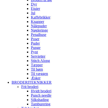
Dyr
Etuier
Jul
Kaffebrikker
Knapper
Nålepuder
Nøgleringe
Penalhuse
Poser
Puder
Punge
Pynt
Servietter
Stitch Along
Tæpper
Til børn
Til væggen
Æsker
BRODERITEKNIKKER
Frit broderi
Hvidt broderi
Punch needle
Silkshading
Tamburering