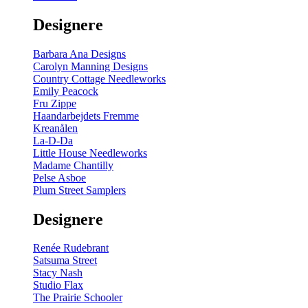
gul
-
Designere
200
m
antal
Barbara Ana Designs
Carolyn Manning Designs
Country Cottage Needleworks
Emily Peacock
Fru Zippe
Haandarbejdets Fremme
Kreanålen
La-D-Da
Little House Needleworks
Madame Chantilly
Pelse Asboe
Plum Street Samplers
Designere
Renée Rudebrant
Satsuma Street
Stacy Nash
Studio Flax
The Prairie Schooler