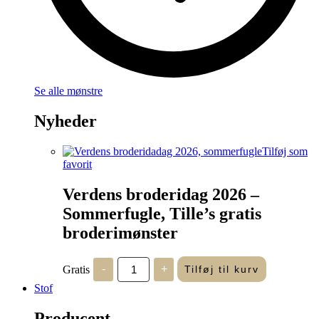
Se alle mønstre
Nyheder
Tilføj som
favorit
Verdens broderidag 2026 –
Sommerfugle, Tille’s gratis
broderimønster
Verdens
Gratis
-
+
Tilføj til kurv
broderidag
2026
Stof
-
Sommerfugle,
Producent
Tille's