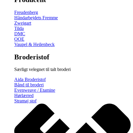
gratis
broderimønster
Freudenberg
antal
Håndarbejdets Fremme
Zweigart
Tilda
DMC
OOE
Vaupel & Heilenbeck
Broderistof
Særligt velegnet til talt broderi
Aida Broderistof
Bånd til broderi
Evenweave / Etamine
Hørlærred
Stramaj stof