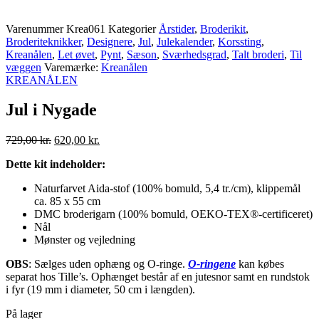
Varenummer
Krea061
Kategorier
Årstider
,
Broderikit
,
Broderiteknikker
,
Designere
,
Jul
,
Julekalender
,
Korssting
,
Kreanålen
,
Let øvet
,
Pynt
,
Sæson
,
Sværhedsgrad
,
Talt broderi
,
Til
væggen
Varemærke:
Kreanålen
KREANÅLEN
Jul i Nygade
Den
Aktuel
729,00
kr.
620,00
kr.
oprindelige
pris
Dette kit indeholder:
pris
er:
var:
620,00 kr..
Naturfarvet Aida-stof (100% bomuld, 5,4 tr./cm), klippemål
729,00 kr..
ca. 85 x 55 cm
DMC broderigarn (100% bomuld, OEKO-TEX®-certificeret)
Nål
Mønster og vejledning
OBS
: Sælges uden ophæng og O-ringe.
O-ringene
kan købes
separat hos Tille’s. Ophænget består af en jutesnor samt en rundstok
i fyr (19 mm i diameter, 50 cm i længden).
På lager