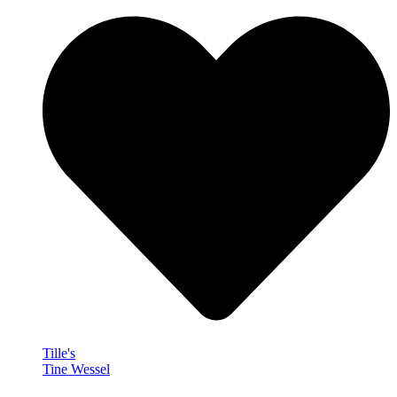
Tille's
Tine Wessel