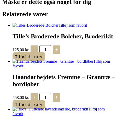
1.399,00 kr..
Måske er dette også
noget for dig
Relaterede varer
Tilføj som favorit
Tille’s Broderede Bolcher, Broderikit
Tille's
125,00
kr.
-
+
Broderede
Bolcher,
Tilføj til kurv
Broderikit
Tilføj som
antal
favorit
Haandarbejdets Fremme – Grantræ –
bordløber
Haandarbejdets
558,00
kr.
-
+
Fremme
-
Tilføj til kurv
Grantræ
Tilføj som
-
favorit
bordløber