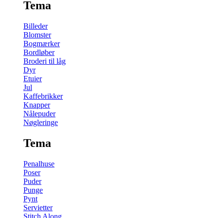
Tema
Billeder
Blomster
Bogmærker
Bordløber
Broderi til låg
Dyr
Etuier
Jul
Kaffebrikker
Knapper
Nålepuder
Nøgleringe
Tema
Penalhuse
Poser
Puder
Punge
Pynt
Servietter
Stitch Along