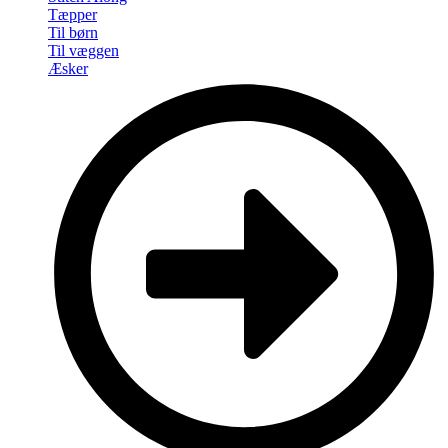
Tæpper
Til børn
Til væggen
Æsker