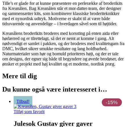
Tille’s er glade for at kunne præsentere en perlerække af broderikits
fra Kreanålen. Bag Kreanålen står et mor-datter-team, der designer
og sammensætter kits, som kombinerer klassiske broderiteknikker
med et nynordisk udtryk. Motiverne er skabt til at være både
tidssvarende og anvendelige – i hverdagen såvel som til højtider.
Kreanålens broderikits broderes med korssting på enten aida eller
hørlærred og er tilrettelagt, så det er nemt at komme i gang. Alt
nødvendigt er samlet i pakken, og der broderes med kvalitetsgarn fra
DMC, hvilket sikrer smukke resultater og lang holdbarhed.
Naturmaterialer som hør og bomuld prioriteres højt, og der er tale
om designs, der egner sig både til begyndere og øvede brodøser, der
ønsker et projekt med høj kvalitet og et moderne, nordisk præg.
Mere til
dig
Du kunne også være interesseret i…
Tilbud!
-15%
Tilføj som favorit
Julesok Gustav giver gaver