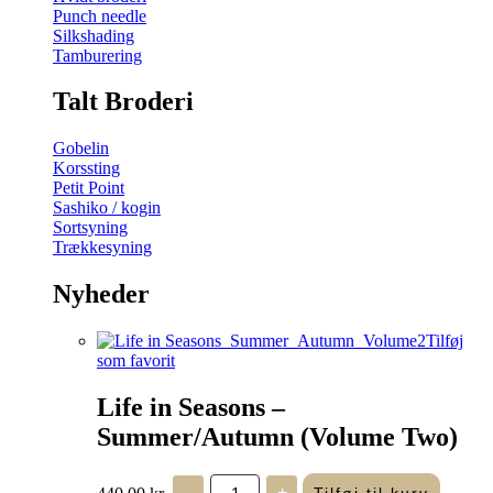
Punch needle
Silkshading
Tamburering
Talt Broderi
Gobelin
Korssting
Petit Point
Sashiko / kogin
Sortsyning
Trækkesyning
Nyheder
Tilføj
som favorit
Life in Seasons –
Summer/Autumn (Volume Two)
Life
440,00
kr.
-
+