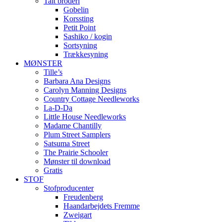
Talt broderi
Gobelin
Korssting
Petit Point
Sashiko / kogin
Sortsyning
Trækkesyning
MØNSTER
Tille’s
Barbara Ana Designs
Carolyn Manning Designs
Country Cottage Needleworks
La-D-Da
Little House Needleworks
Madame Chantilly
Plum Street Samplers
Satsuma Street
The Prairie Schooler
Mønster til download
Gratis
STOF
Stofproducenter
Freudenberg
Haandarbejdets Fremme
Zweigart