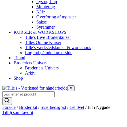
Lys og Lup
Montering
Nåle
Overføring af mønster
Sakse
Syrammer
KURSER & WORKSHOPS
Tille’s Live Broderikurser
Tilles Online Kurser
Tille’s værkstedskurser & workshops
Log ind på min kursusside
Tilbud
Broderiets Univers
Broderiets Univers
Arkiv
Shop
X
Products
search
Forside
/
Broderikit
/
Sværhedsgrad
/
Let øvet
/ Jul i Nygade
Tilføj som favorit