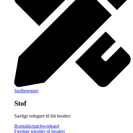
Stofberegner
Stof
Særligt velegnet til frit broderi
Bomulds/patchworkstof
Færdige tekstiler til broderi