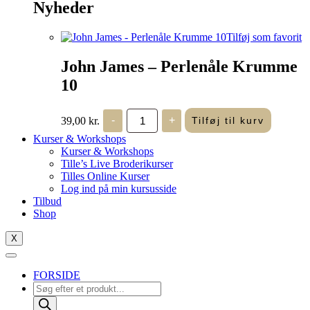
Nyheder
Tilføj som favorit
John James – Perlenåle Krumme
10
John
39,00
kr.
-
+
Tilføj til kurv
James
-
Kurser & Workshops
Perlenåle
Kurser & Workshops
Krumme
Tille’s Live Broderikurser
10
Tilles Online Kurser
antal
Log ind på min kursusside
Tilbud
Shop
X
FORSIDE
Products
search