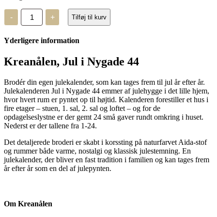
Jul
-
+
Tilføj til kurv
i
Nygade
antal
Yderligere information
Kreanålen, Jul i Nygade 44
Brodér din egen julekalender, som kan tages frem til jul år efter år.
Julekalenderen Jul i Nygade 44 emmer af julehygge i det lille hjem,
hvor hvert rum er pyntet op til højtid. Kalenderen forestiller et hus i
fire etager – stuen, 1. sal, 2. sal og loftet – og for de
opdagelseslystne er der gemt 24 små gaver rundt omkring i huset.
Nederst er der tallene fra 1-24.
Det detaljerede broderi er skabt i korssting på naturfarvet Aida-stof
og rummer både varme, nostalgi og klassisk julestemning. En
julekalender, der bliver en fast tradition i familien og kan tages frem
år efter år som en del af julepynten.
Om Kreanålen