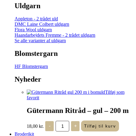
Uldgarn
Appleton - 2 trådet uld
DMC Laine Colbert uldgarn
Flora Wool uldgarn
Haandarbejdets Fremme - 2 trådet uldgarn
Se alle varianter af uldgarn
Blomstergarn
HF Blomstergarn
Nyheder
Tilføj som
favorit
Gütermann Ritråd – gul – 200 m
Gütermann
18,00
kr.
-
+
Tilføj til kurv
Ritråd
-
Broderikit