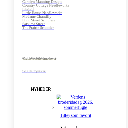
Carolyn Manning Design
Country Cottage Needleworks
La-d-da
Little House Needleworks
Madame Chantilly
Plum Street Samplers
Satsuma Street
The Prairie Schooler
Mønster til download
Gratis Broderimønster
Se alle mønstre
NYHEDER
Tilføj som favorit