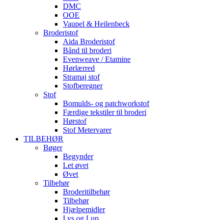
DMC
OOE
Vaupel & Heilenbeck
Broderistof
Aida Broderistof
Bånd til broderi
Evenweave / Etamine
Hørlærred
Stramaj stof
Stofberegner
Stof
Bomulds- og patchworkstof
Færdige tekstiler til broderi
Hørstof
Stof Metervarer
TILBEHØR
Bøger
Begynder
Let øvet
Øvet
Tilbehør
Broderitilbehør
Tilbehør
Hjælpemidler
Lys og Lup