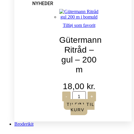
NYHEDER
Tilføj som favorit
Gütermann
Ritråd –
gul – 200
m
18,00
kr.
Gütermann
-
+
Ritråd
-
TILFØJ TIL
gul
KURV
-
200
m
Broderikit
antal