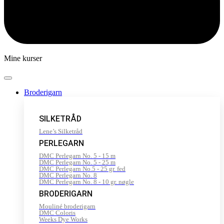
Mine kurser
Broderigarn
SILKETRÅD
Lene’s Silketråd
PERLEGARN
DMC Perlegarn No. 5 - 15 m
DMC Perlegarn No. 5 - 25 m
DMC Perlegarn No.5 - 25 gr. fed
DMC Perlegarn No. 8
DMC Perlegarn No. 8 - 10 gr. nøgle
BRODERIGARN
Mouliné broderigarn
DMC Coloris
Weeks Dye Works