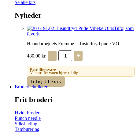
Se alle kits
Nyheder
Tilføj som
favorit
Haandarbejdets Fremme – Tusindfryd pude VO
Haandarbejdets
480,00
kr.
-
+
Fremme
-
Tusindfryd
Bestillingsvare
pude
Vi bestiller varen hjem til dig.
VO
Tilføj til kurv
antal
Broderiteknikker
Frit broderi
Hvidt broderi
Punch needle
Silkshading
Tamburering