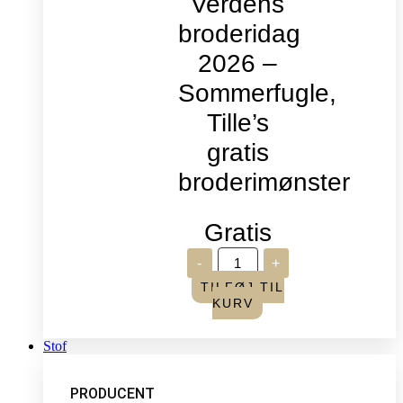
Verdens
broderidag
2026 –
Sommerfugle,
Tille’s
gratis
broderimønster
Gratis
Verdens
-
+
broderidag
2026
TILFØJ TIL
-
KURV
Sommerfugle,
Tille's
gratis
Stof
broderimønster
antal
PRODUCENT