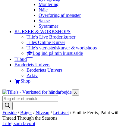
Montering
Nåle
Overføring af mønster
Sakse
Syrammer
KURSER & WORKSHOPS
Tille’s Live Broderikurser
Tilles Online Kurser
Tille’s værkstedskurser & workshops
Log ind på min kursusside
Tilbud
Broderiets Univers
Broderiets Univers
Arkiv
Shop
X
Products
search
Forside
/
Bøger
/
Niveau
/
Let øvet
/ Emillie Ferris, Paint with
Thread Through the Seasons
Tilføj som favorit