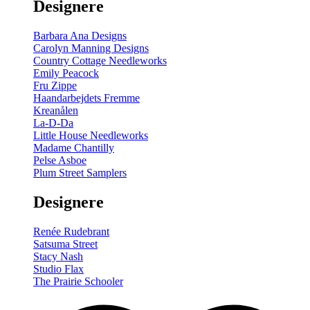
Designere
Barbara Ana Designs
Carolyn Manning Designs
Country Cottage Needleworks
Emily Peacock
Fru Zippe
Haandarbejdets Fremme
Kreanålen
La-D-Da
Little House Needleworks
Madame Chantilly
Pelse Asboe
Plum Street Samplers
Designere
Renée Rudebrant
Satsuma Street
Stacy Nash
Studio Flax
The Prairie Schooler