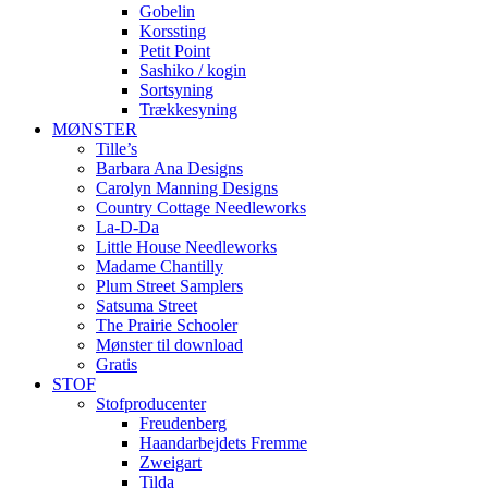
Gobelin
Korssting
Petit Point
Sashiko / kogin
Sortsyning
Trækkesyning
MØNSTER
Tille’s
Barbara Ana Designs
Carolyn Manning Designs
Country Cottage Needleworks
La-D-Da
Little House Needleworks
Madame Chantilly
Plum Street Samplers
Satsuma Street
The Prairie Schooler
Mønster til download
Gratis
STOF
Stofproducenter
Freudenberg
Haandarbejdets Fremme
Zweigart
Tilda