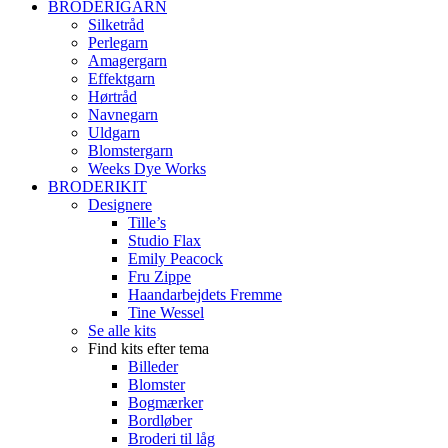
BRODERIGARN
Silketråd
Perlegarn
Amagergarn
Effektgarn
Hørtråd
Navnegarn
Uldgarn
Blomstergarn
Weeks Dye Works
BRODERIKIT
Designere
Tille’s
Studio Flax
Emily Peacock
Fru Zippe
Haandarbejdets Fremme
Tine Wessel
Se alle kits
Find kits efter tema
Billeder
Blomster
Bogmærker
Bordløber
Broderi til låg