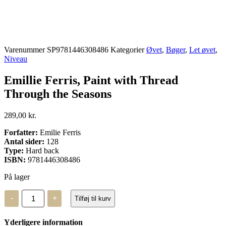
Varenummer
SP9781446308486
Kategorier
Øvet
,
Bøger
,
Let øvet
,
Niveau
Emillie Ferris, Paint with Thread
Through the Seasons
289,00
kr.
Forfatter:
Emilie Ferris
Antal sider:
128
Type:
Hard back
ISBN:
9781446308486
På lager
Emillie
-
+
Tilføj til kurv
Ferris,
Paint
with
Yderligere information
Thread