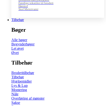
Færdige tekstiler til broderi
Hørstof
Stof Metervarer
Tilbehør
Bøger
Alle bøger
Begynderbøger
Let øvet
Øvet
Tilbehør
Broderitilbehør
Tilbehør
Hjælpemidler
Lys & Lup
Montering
Nåle
Overføring af mønster
Sakse