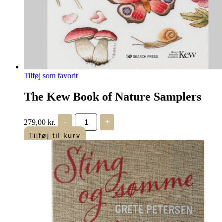
Tilføj som favorit
The Kew Book of Nature Samplers
The
279,00
kr.
-
+
Kew
Book
Tilføj til kurv
of
Nature
Samplers
antal