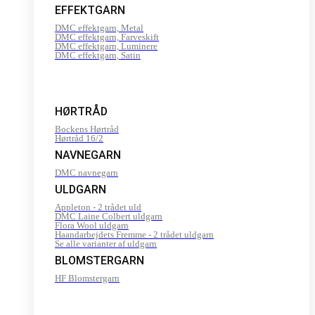
EFFEKTGARN
DMC effektgarn, Metal
DMC effektgarn, Farveskift
DMC effektgarn, Luminere
DMC effektgarn, Satin
HØRTRÅD
Bockens Hørtråd
Hørtråd 16/2
NAVNEGARN
DMC navnegarn
ULDGARN
Appleton - 2 trådet uld
DMC Laine Colbert uldgarn
Flora Wool uldgarn
Haandarbejdets Fremme - 2 trådet uldgarn
Se alle varianter af uldgarn
BLOMSTERGARN
HF Blomstergarn