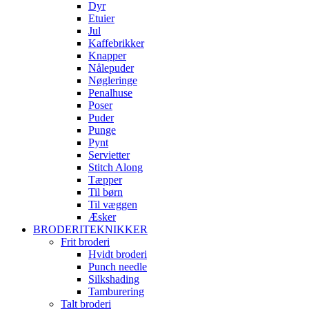
Dyr
Etuier
Jul
Kaffebrikker
Knapper
Nålepuder
Nøgleringe
Penalhuse
Poser
Puder
Punge
Pynt
Servietter
Stitch Along
Tæpper
Til børn
Til væggen
Æsker
BRODERITEKNIKKER
Frit broderi
Hvidt broderi
Punch needle
Silkshading
Tamburering
Talt broderi