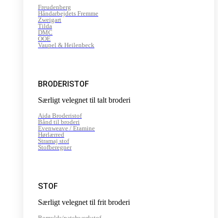
Freudenberg
Håndarbejdets Fremme
Zweigart
Tilda
DMC
OOE
Vaupel & Heilenbeck
BRODERISTOF
Særligt velegnet til talt broderi
Aida Broderistof
Bånd til broderi
Evenweave / Etamine
Hørlærred
Stramaj stof
Stofberegner
STOF
Særligt velegnet til frit broderi
Bomulds/patchworkstof