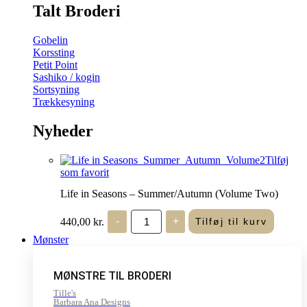
Talt Broderi
Gobelin
Korssting
Petit Point
Sashiko / kogin
Sortsyning
Trækkesyning
Nyheder
Tilføj
som favorit
Life in Seasons – Summer/Autumn (Volume Two)
Life
440,00
kr.
-
+
Tilføj til kurv
in
Seasons
Mønster
-
Summer/Autumn
(Volume
MØNSTRE TIL BRODERI
Two)
antal
Tille's
Barbara Ana Designs