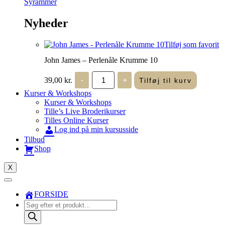
Syrammer
Nyheder
Tilføj som favorit
John James – Perlenåle Krumme 10
John
39,00
kr.
-
+
Tilføj til kurv
James
-
Kurser & Workshops
Perlenåle
Kurser & Workshops
Krumme
Tille’s Live Broderikurser
10
Tilles Online Kurser
antal
Log ind på min kursusside
Tilbud
Shop
X
FORSIDE
Products
search