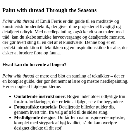
Through
the
Paint with thread Through the Seasons
Seasons
antal
Paint with thread
af Emili Ferris er din guide til en meditativ og
kunstnerisk broderiteknik, der giver dine projekter et livagtigt og
detaljeret udtryk. Med needlepainting, også kendt som maleri med
tråd, kan du skabe smukke farveovergange og detaljerede mønstre,
der gør hvert sting til en del af et kunstværk. Denne bog er en
perfekt introduktion til teknikken og en inspirationskilde for alle, der
elsker at brodere flora og fauna.
Hvad kan du forvente af bogen?
Paint with thread
er mere end blot en samling af teknikker – det er
en komplet guide, der gør det nemt at lære og mestre needlepainting.
Her er nogle af højdepunkterne:
Omfattende instruktioner
: Bogen indeholder udførlige trin-
for-trin-forklaringer, der er lette at følge, selv for begyndere.
Fotografiske tutorials
: Detaljerede billeder guider dig
gennem hvert trin, fra valg af tråd til de sidste sting.
Medfølgende designs
: Du får fem naturinspirerede mønstre,
komplet med strygark af høj kvalitet, så du kan overføre
designet direkte til dit stof.