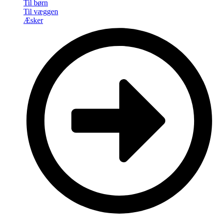
Til børn
Til væggen
Æsker