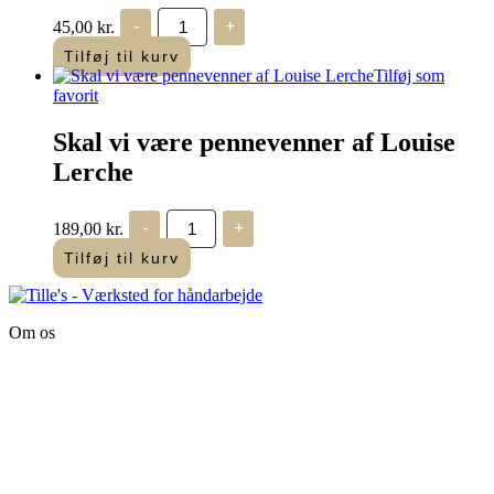
DMC
45,00
kr.
-
+
Speciál
Cuisine
Tilføj til kurv
antal
Tilføj som
favorit
Skal vi være pennevenner af Louise
Lerche
Skal
189,00
kr.
-
+
vi
være
Tilføj til kurv
pennevenner
af
Louise
Lerche
Om os
antal
Tille’s – Værksted
for håndarbejde
Vandmanden 12B
9200 Aalborg SV
Tlf.: +45
81987264
Mail:
info@tilles.dk