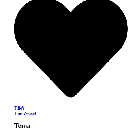
Tille's
Tine Wessel
Tema