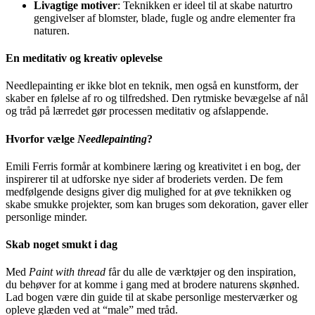
Livagtige motiver
: Teknikken er ideel til at skabe naturtro
gengivelser af blomster, blade, fugle og andre elementer fra
naturen.
En meditativ og kreativ oplevelse
Needlepainting er ikke blot en teknik, men også en kunstform, der
skaber en følelse af ro og tilfredshed. Den rytmiske bevægelse af nål
og tråd på lærredet gør processen meditativ og afslappende.
Hvorfor vælge
Needlepainting
?
Emili Ferris formår at kombinere læring og kreativitet i en bog, der
inspirerer til at udforske nye sider af broderiets verden. De fem
medfølgende designs giver dig mulighed for at øve teknikken og
skabe smukke projekter, som kan bruges som dekoration, gaver eller
personlige minder.
Skab noget smukt i dag
Med
Paint with thread
får du alle de værktøjer og den inspiration,
du behøver for at komme i gang med at brodere naturens skønhed.
Lad bogen være din guide til at skabe personlige mesterværker og
opleve glæden ved at “male” med tråd.