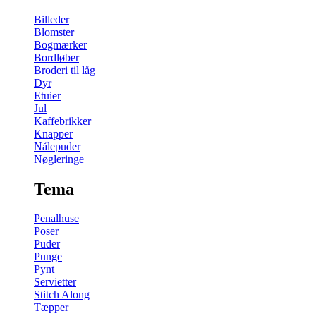
Billeder
Blomster
Bogmærker
Bordløber
Broderi til låg
Dyr
Etuier
Jul
Kaffebrikker
Knapper
Nålepuder
Nøgleringe
Tema
Penalhuse
Poser
Puder
Punge
Pynt
Servietter
Stitch Along
Tæpper