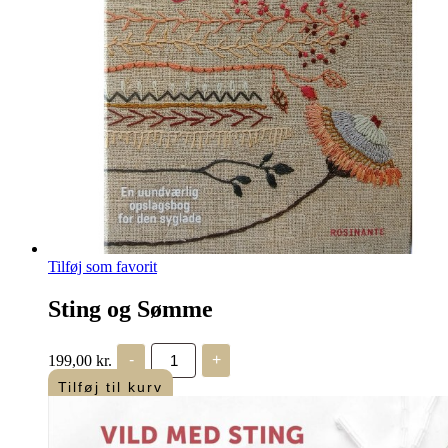
Tilføj som favorit
Sting og Sømme
Sting
199,00
kr.
-
+
og
Sømme
Tilføj til kurv
antal