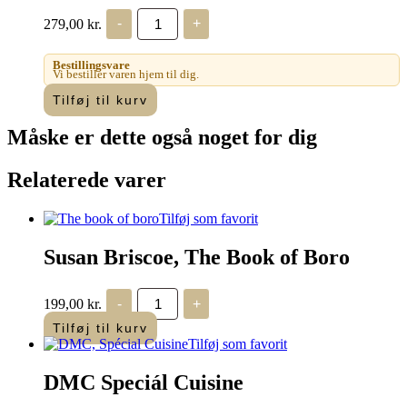
Vild
279,00
kr.
-
+
med
Sting
antal
Bestillingsvare
Vi bestiller varen hjem til dig.
Tilføj til kurv
Måske er dette også
noget for dig
Relaterede varer
Tilføj som favorit
Susan Briscoe, The Book of Boro
Susan
199,00
kr.
-
+
Briscoe,
The
Tilføj til kurv
Book
Tilføj som favorit
of
Boro
DMC Speciál Cuisine
antal