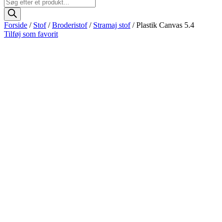
Products
search
Forside
/
Stof
/
Broderistof
/
Stramaj stof
/ Plastik Canvas 5.4
Tilføj som favorit