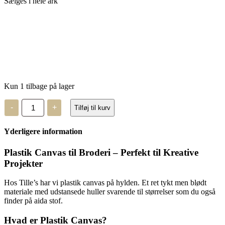
Sælges i hele ark
Kun 1 tilbage på lager
Plastik
-
+
Tilføj til kurv
Canvas
5.4
antal
Yderligere information
Plastik Canvas til Broderi – Perfekt til Kreative
Projekter
Hos Tille’s har vi plastik canvas på hylden. Et ret tykt men blødt
materiale med udstansede huller svarende til størrelser som du også
finder på aida stof.
Hvad er Plastik Canvas?