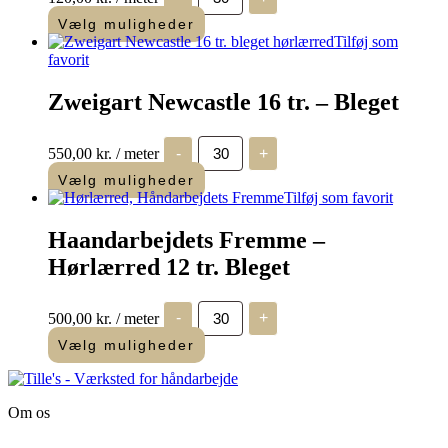
bånd
3
Vælg muligheder
cm
Tilføj som
antal
favorit
Zweigart Newcastle 16 tr. – Bleget
Zweigart
550,00
kr.
/ meter
-
+
Newcastle
16
Vælg muligheder
tr.
Tilføj som favorit
-
Bleget
Haandarbejdets Fremme –
antal
Hørlærred 12 tr. Bleget
Haandarbejdets
500,00
kr.
/ meter
-
+
Fremme
-
Vælg muligheder
Hørlærred
12
tr.
Bleget
Om os
antal
Tille’s – Værksted