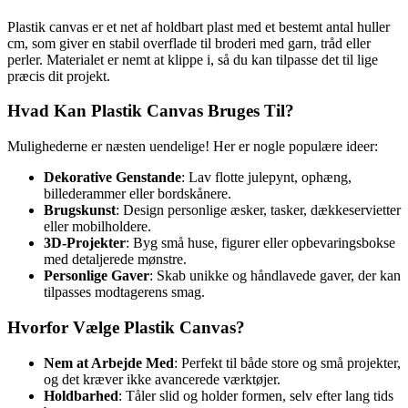
Plastik canvas er et net af holdbart plast med et bestemt antal huller
cm, som giver en stabil overflade til broderi med garn, tråd eller
perler. Materialet er nemt at klippe i, så du kan tilpasse det til lige
præcis dit projekt.
Hvad Kan Plastik Canvas Bruges Til?
Mulighederne er næsten uendelige! Her er nogle populære ideer:
Dekorative Genstande
: Lav flotte julepynt, ophæng,
billederammer eller bordskånere.
Brugskunst
: Design personlige æsker, tasker, dækkeservietter
eller mobilholdere.
3D-Projekter
: Byg små huse, figurer eller opbevaringsbokse
med detaljerede mønstre.
Personlige Gaver
: Skab unikke og håndlavede gaver, der kan
tilpasses modtagerens smag.
Hvorfor Vælge Plastik Canvas?
Nem at Arbejde Med
: Perfekt til både store og små projekter,
og det kræver ikke avancerede værktøjer.
Holdbarhed
: Tåler slid og holder formen, selv efter lang tids