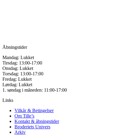
for håndarbejde
Vandmanden 12B
9200 Aalborg SV
Tlf.: +45
81987264
Mail:
info@tilles.dk
CVR: 42501328
Åbningstider
Mandag: Lukket
Tirsdag: 13:00-17:00
Onsdag: Lukket
Torsdag: 13:00-17:00
Fredag: Lukket
Lørdag: Lukket
1. søndag i måneden: 11:00-17:00
Links
Vilkår & Betingelser
Om Tille’s
Kontakt & åbningstider
Broderiets Univers
Arkiv