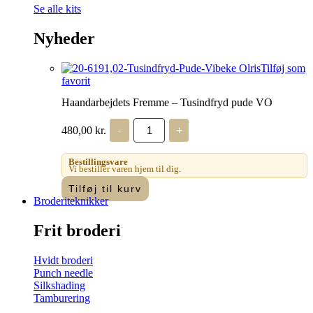
Se alle kits
Nyheder
Tilføj som
favorit
Haandarbejdets Fremme – Tusindfryd pude VO
Haandarbejdets
480,00
kr.
-
+
Fremme
-
Tusindfryd
Bestillingsvare
pude
Vi bestiller varen hjem til dig.
VO
Tilføj til kurv
antal
Broderiteknikker
Frit broderi
Hvidt broderi
Punch needle
Silkshading
Tamburering