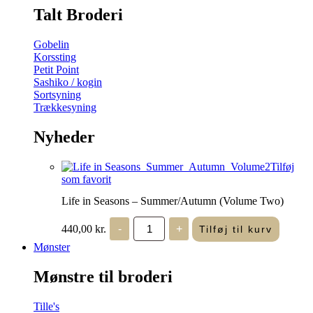
Talt Broderi
Gobelin
Korssting
Petit Point
Sashiko / kogin
Sortsyning
Trækkesyning
Nyheder
Tilføj
som favorit
Life in Seasons – Summer/Autumn (Volume Two)
Life
440,00
kr.
-
+
Tilføj til kurv
in
Seasons
Mønster
-
Summer/Autumn
Mønstre til broderi
(Volume
Two)
antal
Tille's