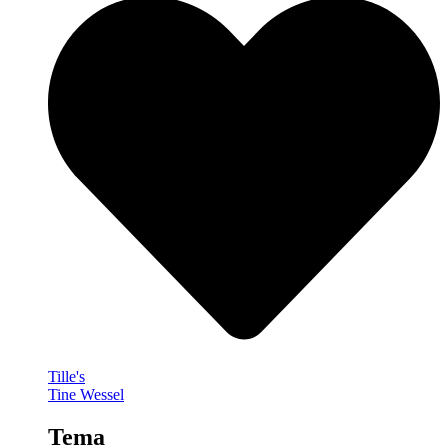
Tille's
Tine Wessel
Tema