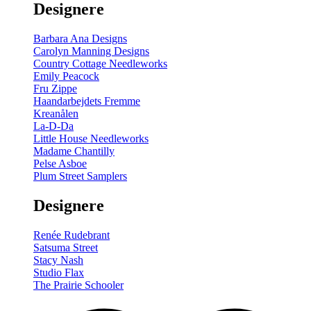
Designere
200
m
antal
Barbara Ana Designs
Carolyn Manning Designs
Country Cottage Needleworks
Emily Peacock
Fru Zippe
Haandarbejdets Fremme
Kreanålen
La-D-Da
Little House Needleworks
Madame Chantilly
Pelse Asboe
Plum Street Samplers
Designere
Renée Rudebrant
Satsuma Street
Stacy Nash
Studio Flax
The Prairie Schooler