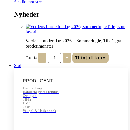
Se alle mønstre
Nyheder
Tilføj som
favorit
Verdens broderidag 2026 – Sommerfugle, Tille’s gratis
broderimønster
Verdens
Gratis
-
+
Tilføj til kurv
broderidag
2026
Stof
-
Sommerfugle,
Tille's
PRODUCENT
gratis
broderimønster
Freudenberg
antal
Håndarbejdets Fremme
Zweigart
Tilda
DMC
OOE
Vaupel & Heilenbeck