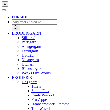
X
FORSIDE
Products
search
BRODERIGARN
Silketråd
Perlegarn
Amagergarn
Effektgarn
Hørtråd
Navnegarn
Uldgarn
Blomstergarn
Weeks Dye Works
BRODERIKIT
Designere
Tille’s
Studio Flax
Emily Peacock
Fru Zippe
Haandarbejdets Fremme
Tine Wessel