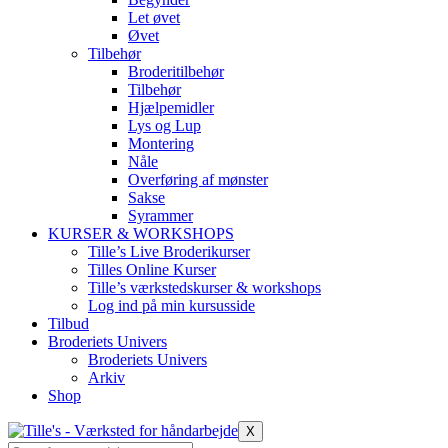
Let øvet
Øvet
Tilbehør
Broderitilbehør
Tilbehør
Hjælpemidler
Lys og Lup
Montering
Nåle
Overføring af mønster
Sakse
Syrammer
KURSER & WORKSHOPS
Tille’s Live Broderikurser
Tilles Online Kurser
Tille’s værkstedskurser & workshops
Log ind på min kursusside
Tilbud
Broderiets Univers
Broderiets Univers
Arkiv
Shop
X