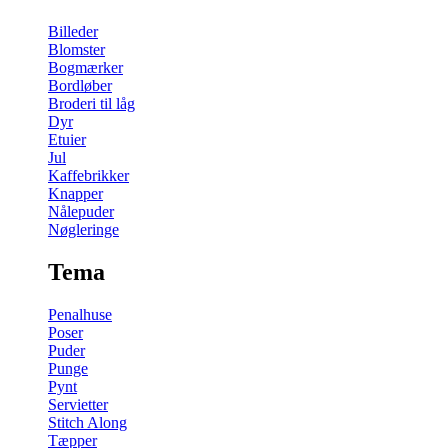
Billeder
Blomster
Bogmærker
Bordløber
Broderi til låg
Dyr
Etuier
Jul
Kaffebrikker
Knapper
Nålepuder
Nøgleringe
Tema
Penalhuse
Poser
Puder
Punge
Pynt
Servietter
Stitch Along
Tæpper