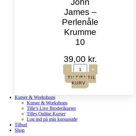
John
James –
Perlenåle
Krumme
10
39,00
kr.
John
-
+
James
-
TILFØJ TIL
Perlenåle
KURV
Krumme
10
antal
Kurser & Workshops
Kurser & Workshops
Tille’s Live Broderikurser
Tilles Online Kurser
Log ind på min kursusside
Tilbud
Shop