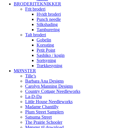
BRODERITEKNIKKER
Frit broderi
Hvidt broderi
Punch needle
Silkshading
Tamburering
Talt broderi
Gobelin
Korssting
Petit Point
Sashiko / kogin
Sortsyning
Trækkesyning
MØNSTER
Tille’s
Barbara Ana Designs
Carolyn Manning Designs
Country Cottage Needleworks
La-D-Da
Little House Needleworks
Madame Chantilly
Plum Street Samplers
Satsuma Street
The Prairie Schooler
Mønster til download