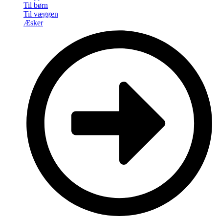
Til børn
Til væggen
Æsker