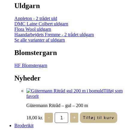
Uldgarn
Appleton - 2 trådet uld
DMC Laine Colbert uldgarn
Flora Wool uldgarn
Haandarbejdets Fremme - 2 trådet uldgarn
Se alle varianter af uldgarn
Blomstergarn
HF Blomstergarn
Nyheder
Tilføj som
favorit
Gütermann Ritråd – gul – 200 m
Gütermann
18,00
kr.
-
+
Tilføj til kurv
Ritråd
-
Broderikit
gul
-