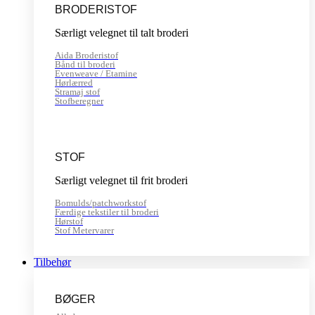
BRODERISTOF
Særligt velegnet til talt broderi
Aida Broderistof
Bånd til broderi
Evenweave / Etamine
Hørlærred
Stramaj stof
Stofberegner
STOF
Særligt velegnet til frit broderi
Bomulds/patchworkstof
Færdige tekstiler til broderi
Hørstof
Stof Metervarer
Tilbehør
BØGER