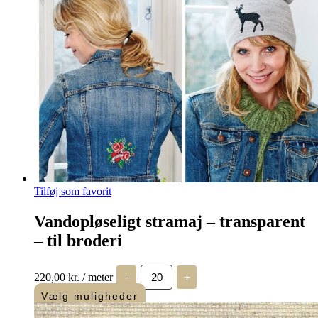
Tilføj som favorit
Vandopløseligt stramaj – transparent
– til broderi
Vandopløseligt
220,00
kr.
/ meter
-
+
stramaj
-
Vælg muligheder
transparent
-