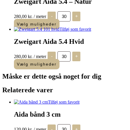
Zweigart Aida 5.4 – Natur
Zweigart
280,00
kr.
/ meter
-
+
Aida
5.4
Vælg muligheder
-
Tilføj som favorit
Natur
antal
Zweigart Aida 5.4 Hvid
Zweigart
280,00
kr.
/ meter
-
+
Aida
5.4
Vælg muligheder
Hvid
antal
Måske er dette også
noget for dig
Relaterede varer
Tilføj som favorit
Aida bånd 3 cm
Aida
120,00
kr.
/ meter
-
+