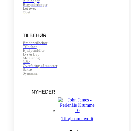
Alle bøger
Begynderbøger
Let øvet
Øvet
TILBEHØR
Broderitilbehør
Tilbehør
Hjælpemidler
Lys & Lup
Montering
Nåle
Overføring af mønster
Sakse
Syrammer
NYHEDER
Tilføj som favorit