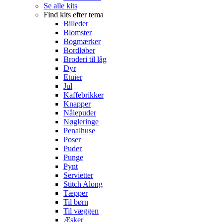
Se alle kits
Find kits efter tema
Billeder
Blomster
Bogmærker
Bordløber
Broderi til låg
Dyr
Etuier
Jul
Kaffebrikker
Knapper
Nålepuder
Nøgleringe
Penalhuse
Poser
Puder
Punge
Pynt
Servietter
Stitch Along
Tæpper
Til børn
Til væggen
Æsker