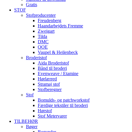
Gratis
STOF
Stofproducenter
Freudenberg
Haandarbejdets Fremme
Zweigart
Tilda
DMC
OOE
Vaupel & Heilenbeck
Broderistof
Aida Broderistof
Bånd til broderi
Evenweave / Etamine
Hørlærred
Stramaj stof
Stofberegner
Stof
Bomulds- og patchworkstof
Færdige tekstiler til broderi
Hørstof
Stof Metervarer
TILBEHØR
Bøger
Begynder