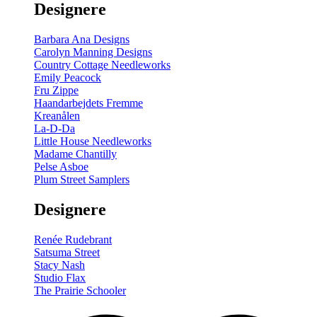
Designere
200
m
antal
Barbara Ana Designs
Carolyn Manning Designs
Country Cottage Needleworks
Emily Peacock
Fru Zippe
Haandarbejdets Fremme
Kreanålen
La-D-Da
Little House Needleworks
Madame Chantilly
Pelse Asboe
Plum Street Samplers
Designere
Renée Rudebrant
Satsuma Street
Stacy Nash
Studio Flax
The Prairie Schooler