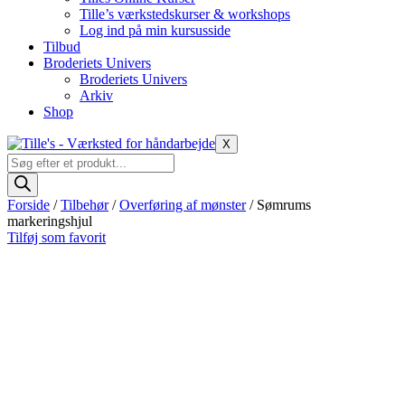
Tille’s værkstedskurser & workshops
Log ind på min kursusside
Tilbud
Broderiets Univers
Broderiets Univers
Arkiv
Shop
X
Products
search
Forside
/
Tilbehør
/
Overføring af mønster
/ Sømrums
markeringshjul
Tilføj som favorit