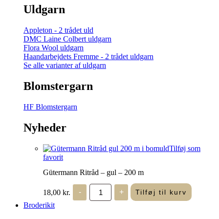
Uldgarn
Appleton - 2 trådet uld
DMC Laine Colbert uldgarn
Flora Wool uldgarn
Haandarbejdets Fremme - 2 trådet uldgarn
Se alle varianter af uldgarn
Blomstergarn
HF Blomstergarn
Nyheder
Tilføj som
favorit
Gütermann Ritråd – gul – 200 m
Gütermann
18,00
kr.
-
+
Tilføj til kurv
Ritråd
-
Broderikit
gul
-