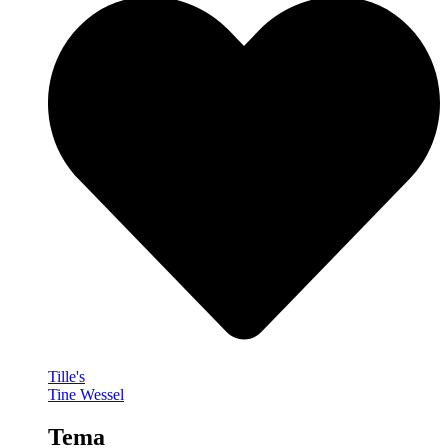
Tille's
Tine Wessel
Tema