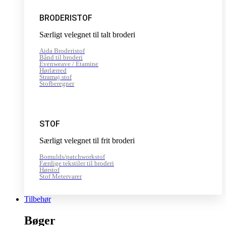
BRODERISTOF
Særligt velegnet til talt broderi
Aida Broderistof
Bånd til broderi
Evenweave / Etamine
Hørlærred
Stramaj stof
Stofberegner
STOF
Særligt velegnet til frit broderi
Bomulds/patchworkstof
Færdige tekstiler til broderi
Hørstof
Stof Metervarer
Tilbehør
Bøger