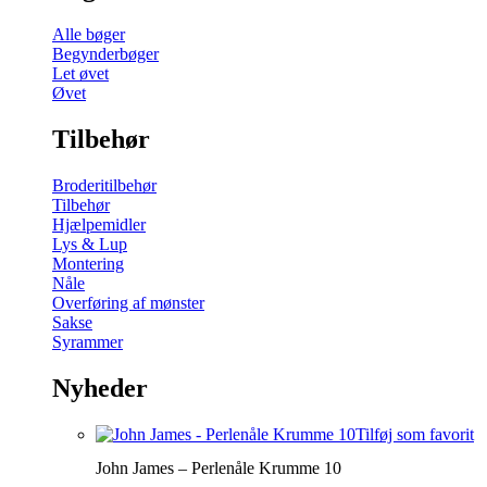
Alle bøger
Begynderbøger
Let øvet
Øvet
Tilbehør
Broderitilbehør
Tilbehør
Hjælpemidler
Lys & Lup
Montering
Nåle
Overføring af mønster
Sakse
Syrammer
Nyheder
Tilføj som favorit
John James – Perlenåle Krumme 10