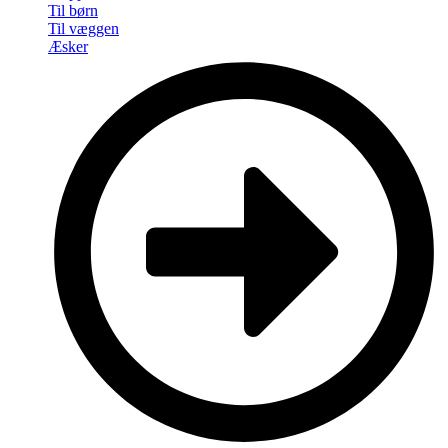
Til børn
Til væggen
Æsker