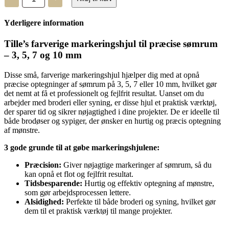
markeringshjul
antal
Yderligere information
Tille’s farverige markeringshjul til præcise sømrum
– 3, 5, 7 og 10 mm
Disse små, farverige markeringshjul hjælper dig med at opnå
præcise optegninger af sømrum på 3, 5, 7 eller 10 mm, hvilket gør
det nemt at få et professionelt og fejlfrit resultat. Uanset om du
arbejder med broderi eller syning, er disse hjul et praktisk værktøj,
der sparer tid og sikrer nøjagtighed i dine projekter. De er ideelle til
både brodøser og sypiger, der ønsker en hurtig og præcis optegning
af mønstre.
3 gode grunde til at gøbe markeringshjulene:
Præcision:
Giver nøjagtige markeringer af sømrum, så du
kan opnå et flot og fejlfrit resultat.
Tidsbesparende:
Hurtig og effektiv optegning af mønstre,
som gør arbejdsprocessen lettere.
Alsidighed:
Perfekte til både broderi og syning, hvilket gør
dem til et praktisk værktøj til mange projekter.