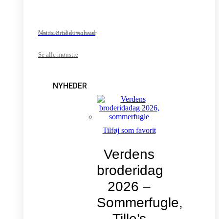
Mønster til download
Gratis Broderimønster
Se alle mønstre
NYHEDER
Tilføj som favorit
Verdens
broderidag
2026 –
Sommerfugle,
Tille’s