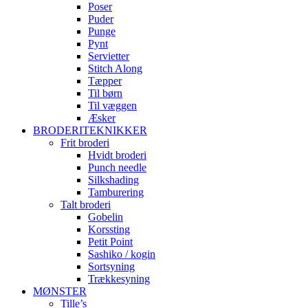
Poser
Puder
Punge
Pynt
Servietter
Stitch Along
Tæpper
Til børn
Til væggen
Æsker
BRODERITEKNIKKER
Frit broderi
Hvidt broderi
Punch needle
Silkshading
Tamburering
Talt broderi
Gobelin
Korssting
Petit Point
Sashiko / kogin
Sortsyning
Trækkesyning
MØNSTER
Tille’s