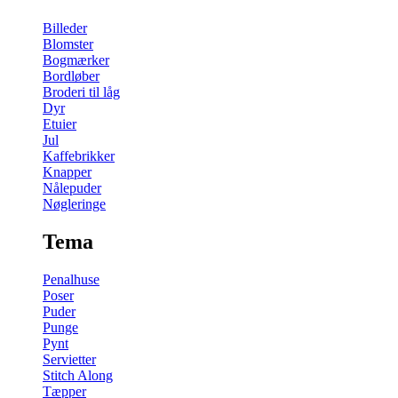
Billeder
Blomster
Bogmærker
Bordløber
Broderi til låg
Dyr
Etuier
Jul
Kaffebrikker
Knapper
Nålepuder
Nøgleringe
Tema
Penalhuse
Poser
Puder
Punge
Pynt
Servietter
Stitch Along
Tæpper