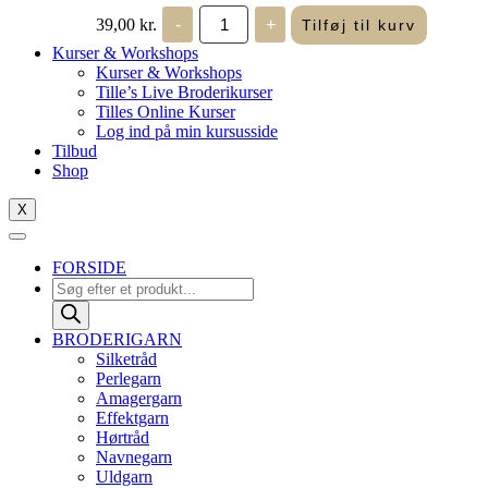
John
39,00
kr.
-
+
Tilføj til kurv
James
-
Kurser & Workshops
Perlenåle
Kurser & Workshops
Krumme
Tille’s Live Broderikurser
10
Tilles Online Kurser
antal
Log ind på min kursusside
Tilbud
Shop
X
FORSIDE
Products
search
BRODERIGARN
Silketråd
Perlegarn
Amagergarn
Effektgarn
Hørtråd
Navnegarn
Uldgarn