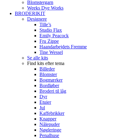
Blomstergarn
Weeks Dye Works
BRODERIKIT
Designere
Tille’s
Studio Flax
Emily Peacock
Fru Zippe
Haandarbejdets Fremme
Tine Wessel
Se alle kits
Find kits efter tema
Billeder
Blomster
Bogmærker
Bordløber
Broderi til låg
Dyr
Etuier
Jul
Kaffebrikker
Knapper
Nålepuder
Nøgleringe
Penalhuse