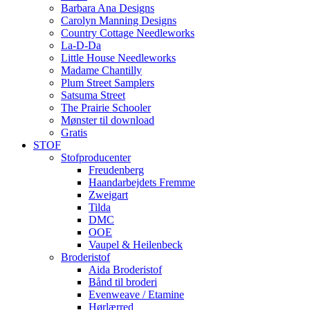
Barbara Ana Designs
Carolyn Manning Designs
Country Cottage Needleworks
La-D-Da
Little House Needleworks
Madame Chantilly
Plum Street Samplers
Satsuma Street
The Prairie Schooler
Mønster til download
Gratis
STOF
Stofproducenter
Freudenberg
Haandarbejdets Fremme
Zweigart
Tilda
DMC
OOE
Vaupel & Heilenbeck
Broderistof
Aida Broderistof
Bånd til broderi
Evenweave / Etamine
Hørlærred