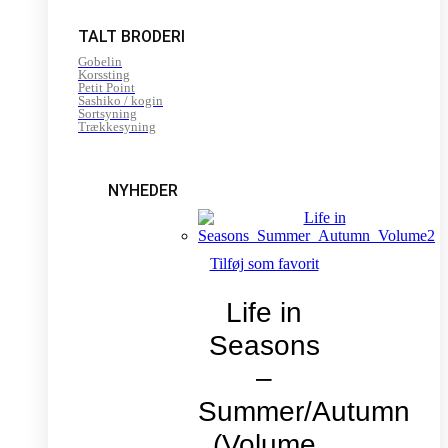
TALT BRODERI
Gobelin
Korssting
Petit Point
Sashiko / kogin
Sortsyning
Trækkesyning
NYHEDER
Tilføj som favorit
Life in
Seasons
–
Summer/Autumn
(Volume