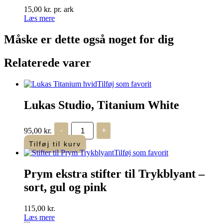
15,00
kr.
pr. ark
Læs mere
Måske er dette også
noget for dig
Relaterede varer
Tilføj som favorit
Lukas Studio, Titanium White
Lukas
95,00
kr.
-
+
Studio,
Titanium
Tilføj til kurv
White
Tilføj som favorit
antal
Prym ekstra stifter til Trykblyant –
sort, gul og pink
115,00
kr.
Læs mere