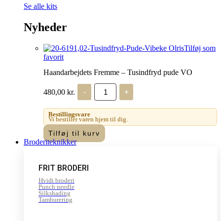
Se alle kits
Nyheder
Tilføj som
favorit
Haandarbejdets Fremme – Tusindfryd pude VO
Haandarbejdets
480,00
kr.
-
+
Fremme
-
Tusindfryd
Bestillingsvare
pude
Vi bestiller varen hjem til dig.
VO
Tilføj til kurv
antal
Broderiteknikker
FRIT BRODERI
Hvidt broderi
Punch needle
Silkshading
Tamburering