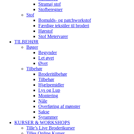
Stramaj stof
Stofberegner
Stof
Bomulds- og patchworkstof
Færdige tekstiler til broderi
Hørstof
Stof Metervarer
TILBEHØR
Bøger
Begynder
Let øvet
Øvet
Tilbehør
Broderitilbehør
Tilbehør
Hjælpemidler
Lys og Lup
Montering
Nåle
Overføring af mønster
Sakse
Syrammer
KURSER & WORKSHOPS
Tille’s Live Broderikurser
Tilles Online Kurser