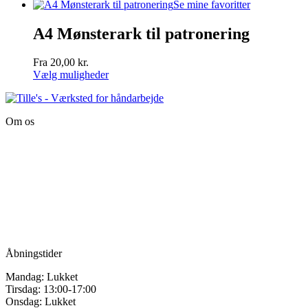
Se mine favoritter
A4 Mønsterark til patronering
Fra
20,00
kr.
Vælg muligheder
Dette
vare
har
Om os
flere
varianter.
Tille’s – Værksted
Mulighederne
for håndarbejde
kan
vælges
Vandmanden 12B
på
9200 Aalborg SV
varesiden
Tlf.: +45
81987264
Mail:
info@tilles.dk
CVR: 42501328
Åbningstider
Mandag: Lukket
Tirsdag: 13:00-17:00
Onsdag: Lukket