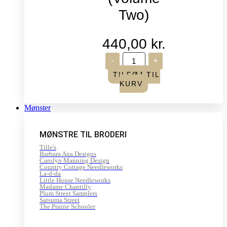
Two)
440,00
kr.
Life
-
+
in
Seasons
TILFØJ TIL
-
KURV
Summer/Autumn
(Volume
Two)
Mønster
antal
MØNSTRE TIL BRODERI
Tille's
Barbara Ana Designs
Carolyn Manning Design
Country Cottage Needleworks
La-d-da
Little House Needleworks
Madame Chantilly
Plum Street Samplers
Satsuma Street
The Prairie Schooler