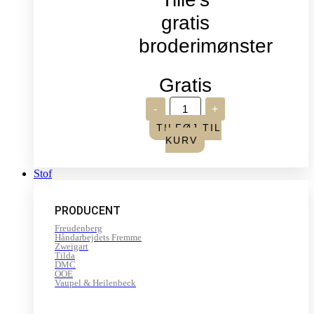
gratis
broderimønster
Gratis
Verdens
-
+
broderidag
2026
TILFØJ TIL
-
KURV
Sommerfugle,
Tille's
gratis
Stof
broderimønster
antal
PRODUCENT
Freudenberg
Håndarbejdets Fremme
Zweigart
Tilda
DMC
OOE
Vaupel & Heilenbeck