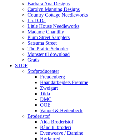
Barbara Ana Designs
Carolyn Manning Designs
Country Cottage Needleworks
La-D-Da
Little House Needleworks
Madame Chantilly
Plum Street Samplers
Satsuma Street
The Prairie Schooler
Mønster til download
Gratis
STOF
Stofproducenter
Freudenberg
Haandarbejdets Fremme
Zweigart
Tilda
DMC
OOE
Vaupel & Heilenbeck
Broderistof
Aida Broderistof
Bånd til broderi
Evenweave / Etamine
Hørlærred