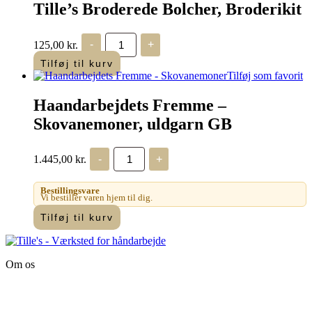
Tille’s Broderede Bolcher, Broderikit
Tille's
125,00
kr.
-
+
Broderede
Bolcher,
Tilføj til kurv
Broderikit
Tilføj som favorit
antal
Haandarbejdets Fremme –
Skovanemoner, uldgarn GB
Haandarbejdets
1.445,00
kr.
-
+
Fremme
-
Skovanemoner,
Bestillingsvare
uldgarn
Vi bestiller varen hjem til dig.
GB
Tilføj til kurv
antal
Om os
Tille’s – Værksted
for håndarbejde