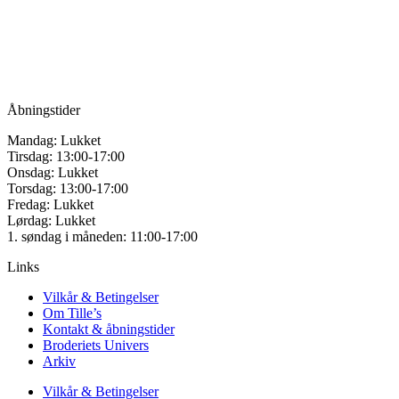
Vandmanden 12B
9200 Aalborg SV
Tlf.: +45
81987264
Mail:
info@tilles.dk
CVR: 42501328
Åbningstider
Mandag: Lukket
Tirsdag: 13:00-17:00
Onsdag: Lukket
Torsdag: 13:00-17:00
Fredag: Lukket
Lørdag: Lukket
1. søndag i måneden: 11:00-17:00
Links
Vilkår & Betingelser
Om Tille’s
Kontakt & åbningstider
Broderiets Univers
Arkiv
Vilkår & Betingelser