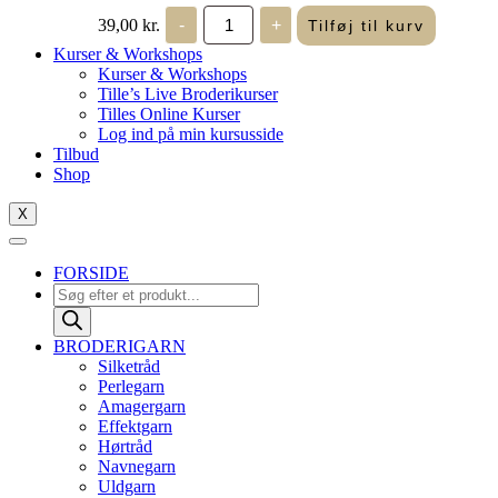
John
39,00
kr.
-
+
Tilføj til kurv
James
-
Kurser & Workshops
Perlenåle
Kurser & Workshops
Krumme
Tille’s Live Broderikurser
10
Tilles Online Kurser
antal
Log ind på min kursusside
Tilbud
Shop
X
FORSIDE
Products
search
BRODERIGARN
Silketråd
Perlegarn
Amagergarn
Effektgarn
Hørtråd
Navnegarn
Uldgarn