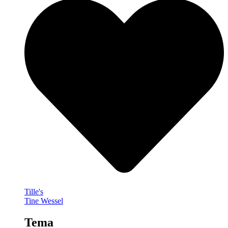
Tille's
Tine Wessel
Tema