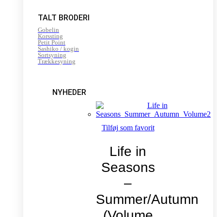
TALT BRODERI
Gobelin
Korssting
Petit Point
Sashiko / kogin
Sortsyning
Trækkesyning
NYHEDER
Tilføj som favorit
Life in
Seasons
–
Summer/Autumn
(Volume