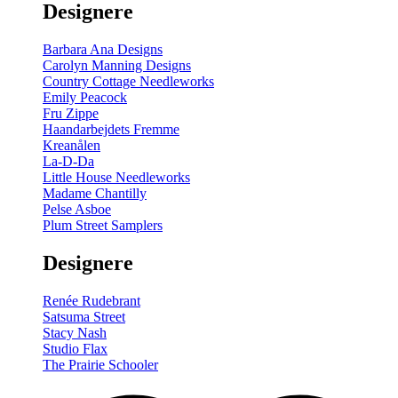
Designere
200
m
antal
Barbara Ana Designs
Carolyn Manning Designs
Country Cottage Needleworks
Emily Peacock
Fru Zippe
Haandarbejdets Fremme
Kreanålen
La-D-Da
Little House Needleworks
Madame Chantilly
Pelse Asboe
Plum Street Samplers
Designere
Renée Rudebrant
Satsuma Street
Stacy Nash
Studio Flax
The Prairie Schooler