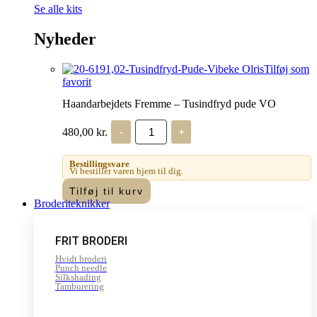
Se alle kits
Nyheder
Tilføj som
favorit
Haandarbejdets Fremme – Tusindfryd pude VO
Haandarbejdets
480,00
kr.
-
+
Fremme
-
Tusindfryd
Bestillingsvare
pude
Vi bestiller varen hjem til dig.
VO
Tilføj til kurv
antal
Broderiteknikker
FRIT BRODERI
Hvidt broderi
Punch needle
Silkshading
Tamburering