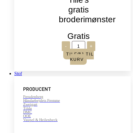
gratis
broderimønster
Gratis
Verdens
-
+
broderidag
2026
TILFØJ TIL
-
KURV
Sommerfugle,
Tille's
gratis
Stof
broderimønster
antal
PRODUCENT
Freudenberg
Håndarbejdets Fremme
Zweigart
Tilda
DMC
OOE
Vaupel & Heilenbeck