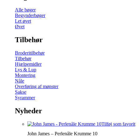
Alle bøger
Begynderbøger
Let øvet
Øvet
Tilbehør
Broderitilbehør
Tilbehør
Hjælpemidler
Lys & Lup
Montering
Nåle
Overføring af mønster
Sakse
Syrammer
Nyheder
Tilføj som favorit
John James – Perlenåle Krumme 10