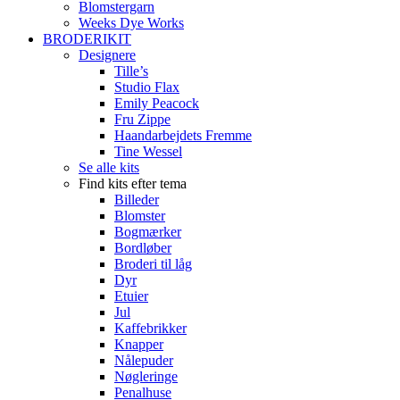
Blomstergarn
Weeks Dye Works
BRODERIKIT
Designere
Tille’s
Studio Flax
Emily Peacock
Fru Zippe
Haandarbejdets Fremme
Tine Wessel
Se alle kits
Find kits efter tema
Billeder
Blomster
Bogmærker
Bordløber
Broderi til låg
Dyr
Etuier
Jul
Kaffebrikker
Knapper
Nålepuder
Nøgleringe
Penalhuse