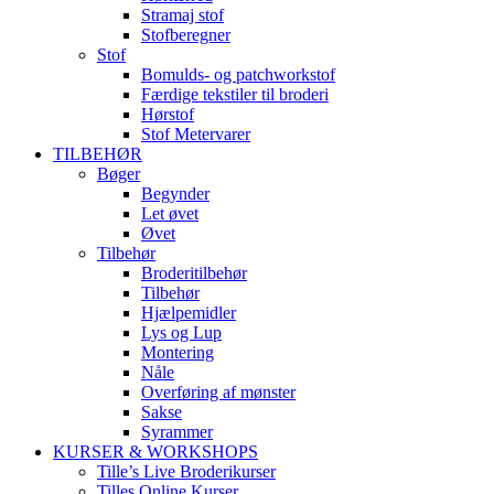
Stramaj stof
Stofberegner
Stof
Bomulds- og patchworkstof
Færdige tekstiler til broderi
Hørstof
Stof Metervarer
TILBEHØR
Bøger
Begynder
Let øvet
Øvet
Tilbehør
Broderitilbehør
Tilbehør
Hjælpemidler
Lys og Lup
Montering
Nåle
Overføring af mønster
Sakse
Syrammer
KURSER & WORKSHOPS
Tille’s Live Broderikurser
Tilles Online Kurser