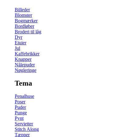
Billeder
Blomster
Bogmærker
Bordløber
Broderi til låg
Dyr
Etuier
Jul
Kaffebrikker
Knapper
Nålepuder
Nøgleringe
Tema
Penalhuse
Poser
Puder
Punge
Pynt
Servietter
Stitch Along
Tæpper