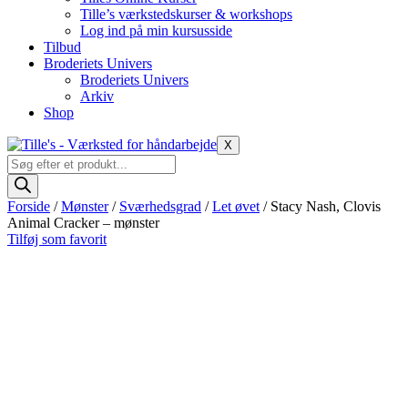
Tille’s værkstedskurser & workshops
Log ind på min kursusside
Tilbud
Broderiets Univers
Broderiets Univers
Arkiv
Shop
X
Products
search
Forside
/
Mønster
/
Sværhedsgrad
/
Let øvet
/ Stacy Nash, Clovis
Animal Cracker – mønster
Tilføj som favorit