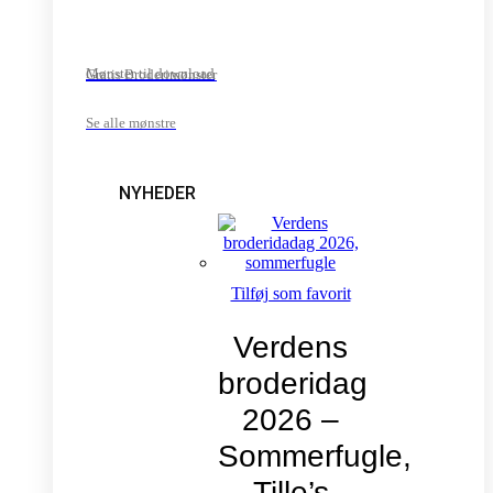
Mønster til download
Gratis Broderimønster
Se alle mønstre
NYHEDER
Tilføj som favorit
Verdens
broderidag
2026 –
Sommerfugle,
Tille’s