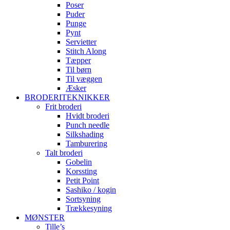
Poser
Puder
Punge
Pynt
Servietter
Stitch Along
Tæpper
Til børn
Til væggen
Æsker
BRODERITEKNIKKER
Frit broderi
Hvidt broderi
Punch needle
Silkshading
Tamburering
Talt broderi
Gobelin
Korssting
Petit Point
Sashiko / kogin
Sortsyning
Trækkesyning
MØNSTER
Tille’s