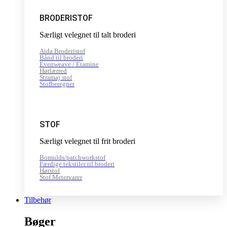
BRODERISTOF
Særligt velegnet til talt broderi
Aida Broderistof
Bånd til broderi
Evenweave / Etamine
Hørlærred
Stramaj stof
Stofberegner
STOF
Særligt velegnet til frit broderi
Bomulds/patchworkstof
Færdige tekstiler til broderi
Hørstof
Stof Metervarer
Tilbehør
Bøger