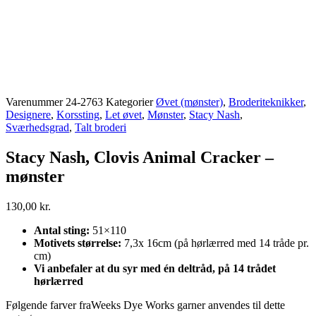
Varenummer
24-2763
Kategorier
Øvet (mønster)
,
Broderiteknikker
,
Designere
,
Korssting
,
Let øvet
,
Mønster
,
Stacy Nash
,
Sværhedsgrad
,
Talt broderi
Stacy Nash, Clovis Animal Cracker –
mønster
130,00
kr.
Antal sting:
51×110
Motivets størrelse:
7,3x 16cm (på hørlærred med 14 tråde pr.
cm)
Vi anbefaler at du syr med én deltråd, på 14 trådet
hørlærred
Følgende farver fraWeeks Dye Works garner anvendes til dette