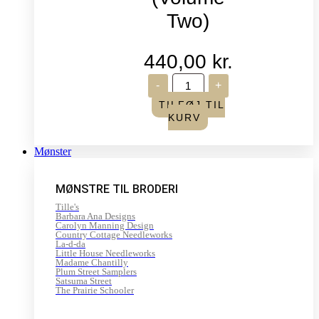
Two)
440,00
kr.
Life
-
+
in
Seasons
TILFØJ TIL
-
KURV
Summer/Autumn
(Volume
Two)
Mønster
antal
MØNSTRE TIL BRODERI
Tille's
Barbara Ana Designs
Carolyn Manning Design
Country Cottage Needleworks
La-d-da
Little House Needleworks
Madame Chantilly
Plum Street Samplers
Satsuma Street
The Prairie Schooler