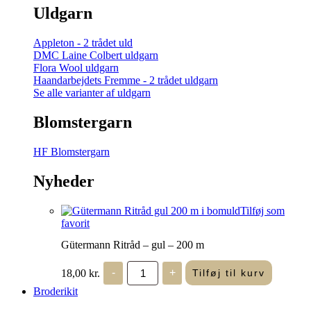
Uldgarn
Appleton - 2 trådet uld
DMC Laine Colbert uldgarn
Flora Wool uldgarn
Haandarbejdets Fremme - 2 trådet uldgarn
Se alle varianter af uldgarn
Blomstergarn
HF Blomstergarn
Nyheder
Tilføj som
favorit
Gütermann Ritråd – gul – 200 m
Gütermann
18,00
kr.
-
+
Tilføj til kurv
Ritråd
-
Broderikit
gul
-