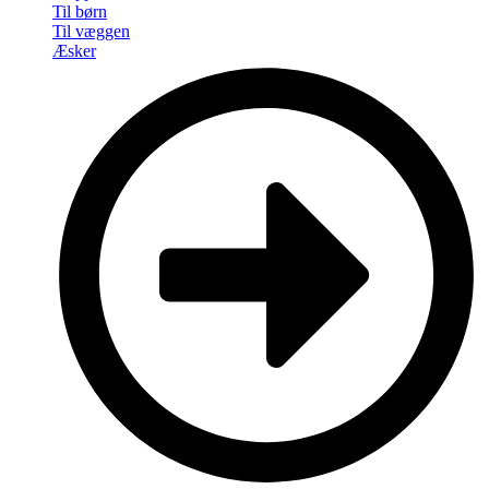
Til børn
Til væggen
Æsker