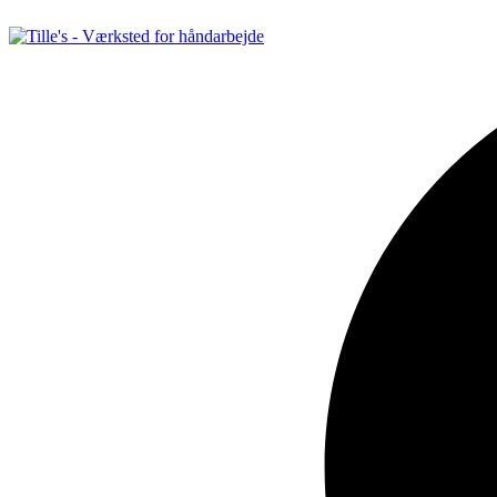
Videre
til
indhold