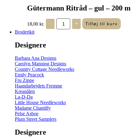
Gütermann Ritråd – gul – 200 m
Gütermann
18,00
kr.
-
+
Tilføj til kurv
Ritråd
-
Broderikit
gul
-
Designere
200
m
antal
Barbara Ana Designs
Carolyn Manning Designs
Country Cottage Needleworks
Emily Peacock
Fru Zippe
Haandarbejdets Fremme
Kreanålen
La-D-Da
Little House Needleworks
Madame Chantilly
Pelse Asboe
Plum Street Samplers
Designere