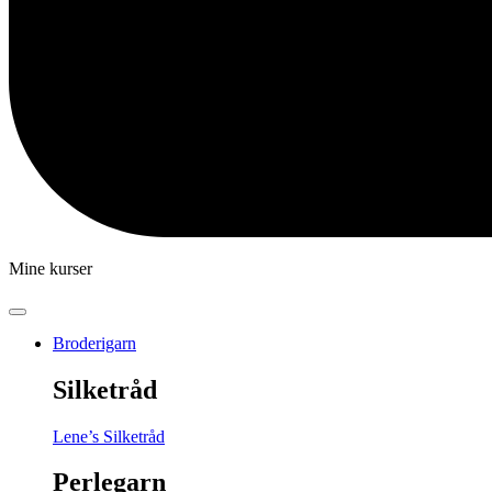
Mine kurser
Broderigarn
Silketråd
Lene’s Silketråd
Perlegarn