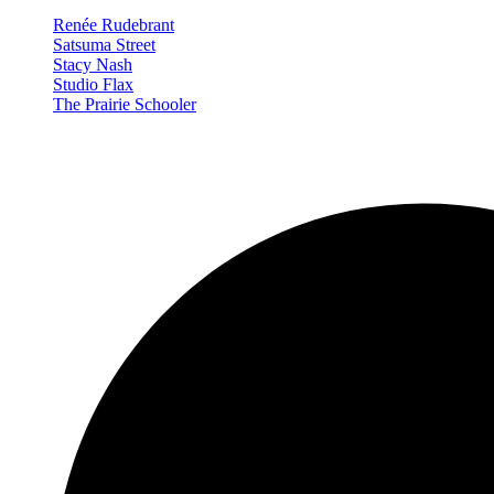
Renée Rudebrant
Satsuma Street
Stacy Nash
Studio Flax
The Prairie Schooler