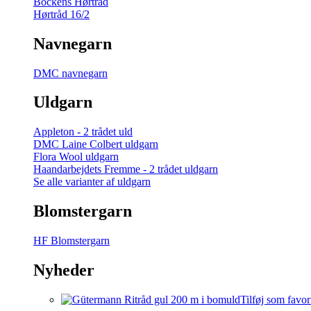
Bockens Hørtråd
Hørtråd 16/2
Navnegarn
DMC navnegarn
Uldgarn
Appleton - 2 trådet uld
DMC Laine Colbert uldgarn
Flora Wool uldgarn
Haandarbejdets Fremme - 2 trådet uldgarn
Se alle varianter af uldgarn
Blomstergarn
HF Blomstergarn
Nyheder
Tilføj som favor