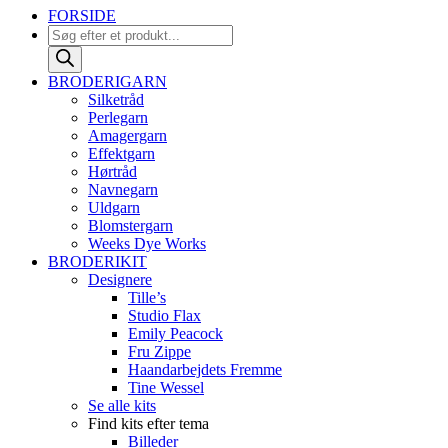
FORSIDE
Products
search
BRODERIGARN
Silketråd
Perlegarn
Amagergarn
Effektgarn
Hørtråd
Navnegarn
Uldgarn
Blomstergarn
Weeks Dye Works
BRODERIKIT
Designere
Tille’s
Studio Flax
Emily Peacock
Fru Zippe
Haandarbejdets Fremme
Tine Wessel
Se alle kits
Find kits efter tema
Billeder