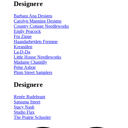
Designere
200
m
antal
Barbara Ana Designs
Carolyn Manning Designs
Country Cottage Needleworks
Emily Peacock
Fru Zippe
Haandarbejdets Fremme
Kreanålen
La-D-Da
Little House Needleworks
Madame Chantilly
Pelse Asboe
Plum Street Samplers
Designere
Renée Rudebrant
Satsuma Street
Stacy Nash
Studio Flax
The Prairie Schooler