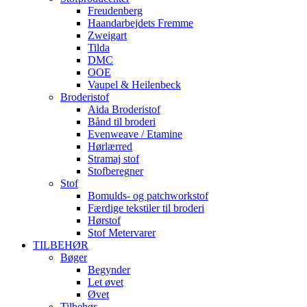
Freudenberg
Haandarbejdets Fremme
Zweigart
Tilda
DMC
OOE
Vaupel & Heilenbeck
Broderistof
Aida Broderistof
Bånd til broderi
Evenweave / Etamine
Hørlærred
Stramaj stof
Stofberegner
Stof
Bomulds- og patchworkstof
Færdige tekstiler til broderi
Hørstof
Stof Metervarer
TILBEHØR
Bøger
Begynder
Let øvet
Øvet
Tilbehør