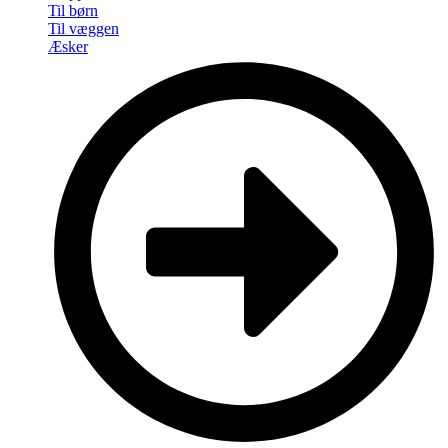
Til børn
Til væggen
Æsker