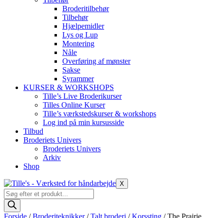
Broderitilbehør
Tilbehør
Hjælpemidler
Lys og Lup
Montering
Nåle
Overføring af mønster
Sakse
Syrammer
KURSER & WORKSHOPS
Tille’s Live Broderikurser
Tilles Online Kurser
Tille’s værkstedskurser & workshops
Log ind på min kursusside
Tilbud
Broderiets Univers
Broderiets Univers
Arkiv
Shop
X
Products
search
Forside
/
Broderiteknikker
/
Talt broderi
/
Korssting
/ The Prairie