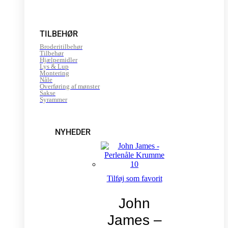
TILBEHØR
Broderitilbehør
Tilbehør
Hjælpemidler
Lys & Lup
Montering
Nåle
Overføring af mønster
Sakse
Syrammer
NYHEDER
Tilføj som favorit
John
James –