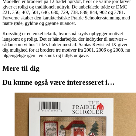
Modellen er broderet på 12 trådet hørstof, hvor de varme jordfarver
giver et roligt og traditionelt udtryk. De anbefalede tråde er DMC
221, 356, 407, 501, 646, 680, 729, 738, 839, 844, 902 og 3781.
Farverne skaber den karakteristiske Prairie Schooler-stemning med
matte røde, gyldne og grønne nuancer.
Korssting er en enkel teknik, hvor små kryds opbygger motivet
langsomt og roligt. Det er håndarbejde, der indbyder til nærvær –
sådan som vi hos Tille’s holder mest af. Santas Revisited IX giver
dig mulighed for at brodere tre motiver fra 2001, 2006 og 2008, nu
tilgængelige igen i en smuk og tidløs udgave.
Mere til
dig
Du kunne også være interesseret i…