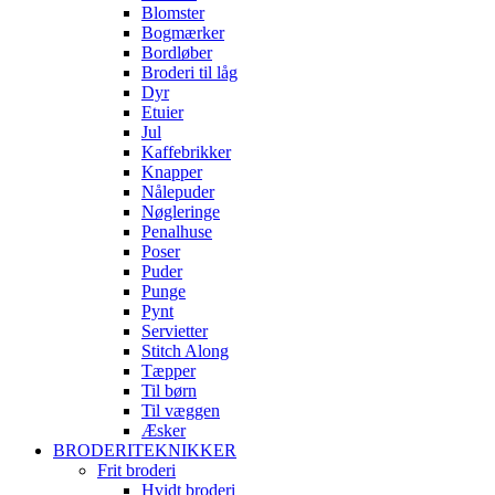
Blomster
Bogmærker
Bordløber
Broderi til låg
Dyr
Etuier
Jul
Kaffebrikker
Knapper
Nålepuder
Nøgleringe
Penalhuse
Poser
Puder
Punge
Pynt
Servietter
Stitch Along
Tæpper
Til børn
Til væggen
Æsker
BRODERITEKNIKKER
Frit broderi
Hvidt broderi