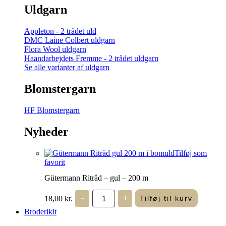
Uldgarn
Appleton - 2 trådet uld
DMC Laine Colbert uldgarn
Flora Wool uldgarn
Haandarbejdets Fremme - 2 trådet uldgarn
Se alle varianter af uldgarn
Blomstergarn
HF Blomstergarn
Nyheder
Tilføj som
favorit
Gütermann Ritråd – gul – 200 m
Gütermann
18,00
kr.
-
+
Tilføj til kurv
Ritråd
-
Broderikit
gul
-