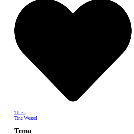
Tille's
Tine Wessel
Tema