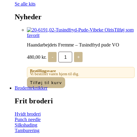
Se alle kits
Nyheder
Tilføj som
favorit
Haandarbejdets Fremme – Tusindfryd pude VO
Haandarbejdets
480,00
kr.
-
+
Fremme
-
Tusindfryd
Bestillingsvare
pude
Vi bestiller varen hjem til dig.
VO
Tilføj til kurv
antal
Broderiteknikker
Frit broderi
Hvidt broderi
Punch needle
Silkshading
Tamburering