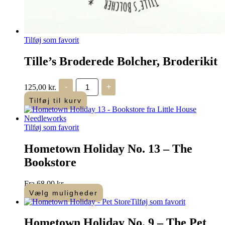
Tilføj som favorit
Tille’s Broderede Bolcher, Broderikit
Tille's
125,00
kr.
-
+
Broderede
Bolcher,
Tilføj til kurv
Broderikit
antal
Tilføj som favorit
Hometown Holiday No. 13 – The
Bookstore
Fra
68,00
kr.
Vælg muligheder
Dette
Tilføj som favorit
vare
har
Hometown Holiday No. 9 – The Pet