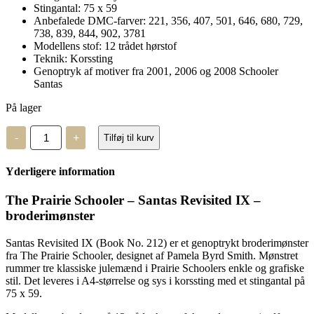
Stingantal: 75 x 59
Anbefalede DMC-farver: 221, 356, 407, 501, 646, 680, 729,
738, 839, 844, 902, 3781
Modellens stof: 12 trådet hørstof
Teknik: Korssting
Genoptryk af motiver fra 2001, 2006 og 2008 Schooler
Santas
På lager
The
-
+
Tilføj til kurv
Prairie
Schooler
-
Yderligere information
Santas
Revisited
IX
The Prairie Schooler – Santas Revisited IX –
-
broderimønster
broderimønster
antal
Santas Revisited IX (Book No. 212) er et genoptrykt broderimønster
fra The Prairie Schooler, designet af Pamela Byrd Smith. Mønstret
rummer tre klassiske julemænd i Prairie Schoolers enkle og grafiske
stil. Det leveres i A4-størrelse og sys i korssting med et stingantal på
75 x 59.