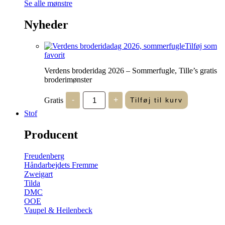
Se alle mønstre
Nyheder
Tilføj som
favorit
Verdens broderidag 2026 – Sommerfugle, Tille’s gratis
broderimønster
Verdens
Gratis
-
+
Tilføj til kurv
broderidag
2026
Stof
-
Sommerfugle,
Producent
Tille's
gratis
broderimønster
Freudenberg
antal
Håndarbejdets Fremme
Zweigart
Tilda
DMC
OOE
Vaupel & Heilenbeck