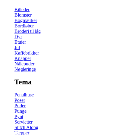
Billeder
Blomster
Bogmærker
Bordløber
Broderi til låg
Dyr
Etuier
Jul
Kaffebrikker
Knapper
Nålepuder
Nøgleringe
Tema
Penalhuse
Poser
Puder
Punge
Pynt
Servietter
Stitch Along
Tæpper