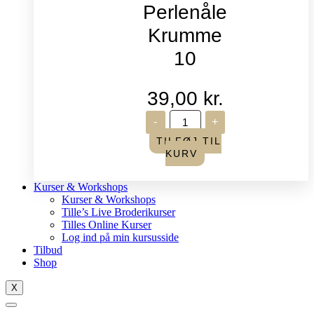
Perlenåle
Krumme
10
39,00
kr.
John
-
+
James
-
TILFØJ TIL
Perlenåle
KURV
Krumme
10
antal
Kurser & Workshops
Kurser & Workshops
Tille’s Live Broderikurser
Tilles Online Kurser
Log ind på min kursusside
Tilbud
Shop
X