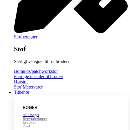
Stofberegner
Stof
Særligt velegnet til frit broderi
Bomulds/patchworkstof
Færdige tekstiler til broderi
Hørstof
Stof Metervarer
Tilbehør
BØGER
Alle bøger
Begynderbøger
Let øvet
Øvet