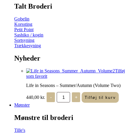
Talt Broderi
Gobelin
Korssting
Petit Point
Sashiko / kogin
Sortsyning
Trækkesyning
Nyheder
Tilføj
som favorit
Life in Seasons – Summer/Autumn (Volume Two)
Life
440,00
kr.
-
+
Tilføj til kurv
in
Seasons
Mønster
-
Summer/Autumn
Mønstre til broderi
(Volume
Two)
antal
Tille's