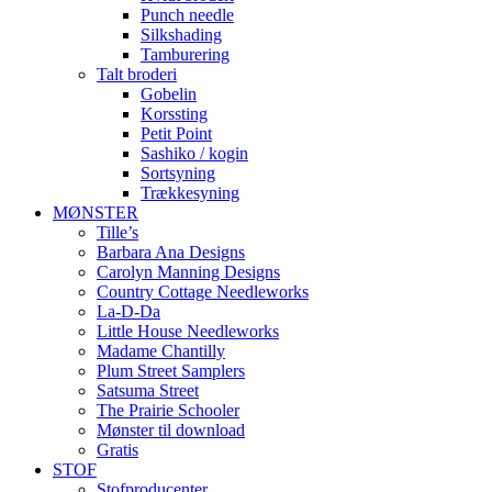
Punch needle
Silkshading
Tamburering
Talt broderi
Gobelin
Korssting
Petit Point
Sashiko / kogin
Sortsyning
Trækkesyning
MØNSTER
Tille’s
Barbara Ana Designs
Carolyn Manning Designs
Country Cottage Needleworks
La-D-Da
Little House Needleworks
Madame Chantilly
Plum Street Samplers
Satsuma Street
The Prairie Schooler
Mønster til download
Gratis
STOF
Stofproducenter