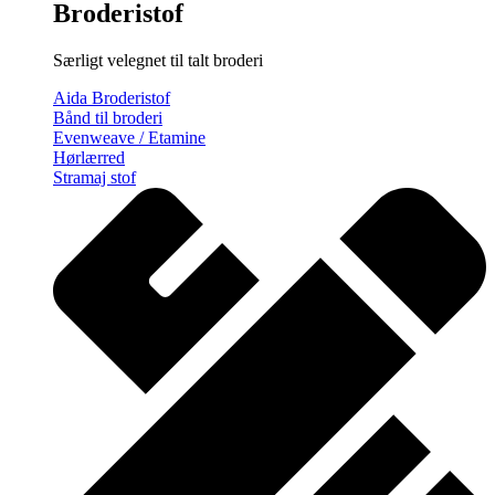
Broderistof
Særligt velegnet til talt broderi
Aida Broderistof
Bånd til broderi
Evenweave / Etamine
Hørlærred
Stramaj stof