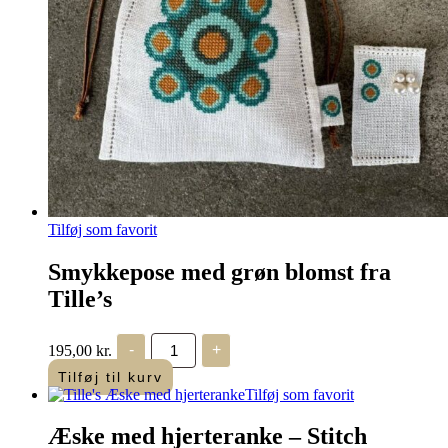
Tilføj som favorit
Smykkepose med grøn blomst fra
Tille’s
Smykkepose
195,00
kr.
-
+
med
grøn
Tilføj til kurv
blomst
Tilføj som favorit
fra
Tille's
Æske med hjerteranke – Stitch
antal