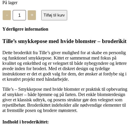
På lager
Tille's
-
+
Tilføj til kurv
-
Smykkepose
med
Yderligere information
hvide
blomster
antal
Tille’s smykkepose med hvide blomster – broderikit
Dette broderikit fra Tille’s giver mulighed for at skabe en personlig
og funktionel smykkepose. Kittet er sammensat med fokus på
kvalitet og enkelthed og er velegnet til både nybegyndere og lettere
øvede inden for broderi. Med et diskret design og tydelige
instruktioner er det et godt valg for dem, der ønsker at fordybe sig i
et kreativt projekt med håndarbejde.
Tille’s – Smykkepose med hvide blomster er praktisk til opbevaring
af smykker – både hjemme og på farten. Det enkle blomsterdesign
giver et klassisk udtryk, og posens struktur gør den velegnet som
rejsetilbehør. Broderikittet indeholder alle nødvendige elementer til
at fremstille posen og brodere mønsteret.
Indhold i broderikittet: