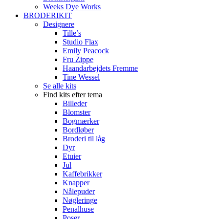
Weeks Dye Works
BRODERIKIT
Designere
Tille’s
Studio Flax
Emily Peacock
Fru Zippe
Haandarbejdets Fremme
Tine Wessel
Se alle kits
Find kits efter tema
Billeder
Blomster
Bogmærker
Bordløber
Broderi til låg
Dyr
Etuier
Jul
Kaffebrikker
Knapper
Nålepuder
Nøgleringe
Penalhuse
Poser