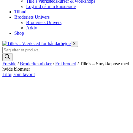
Tille’s værkstedskurser & workshops
Log ind på min kursusside
Tilbud
Broderiets Univers
Broderiets Univers
Arkiv
Shop
X
Products
search
Forside
/
Broderiteknikker
/
Frit broderi
/ Tille’s – Smykkepose med
hvide blomster
Tilføj som favorit