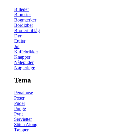
Billeder
Blomster
Bogmærker
Bordløber
Broderi til låg
Dyr
Etuier
Jul
Kaffebrikker
Knapper
Nålepuder
Nøgleringe
Tema
Penalhuse
Poser
Puder
Punge
Pynt
Servietter
Stitch Along
Tæpper