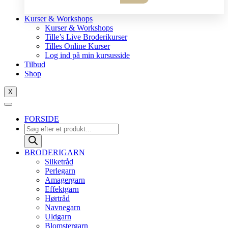
10
antal
Kurser & Workshops
Kurser & Workshops
Tille’s Live Broderikurser
Tilles Online Kurser
Log ind på min kursusside
Tilbud
Shop
X
FORSIDE
Products
search
BRODERIGARN
Silketråd
Perlegarn
Amagergarn
Effektgarn
Hørtråd
Navnegarn
Uldgarn
Blomstergarn