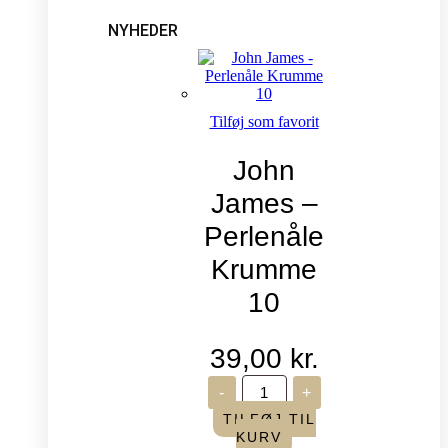
NYHEDER
Tilføj som favorit
John
James –
Perlenåle
Krumme
10
39,00
kr.
John
-
+
James
-
TILFØJ TIL
Perlenåle
KURV
Krumme