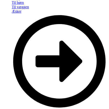
Til børn
Til væggen
Æsker