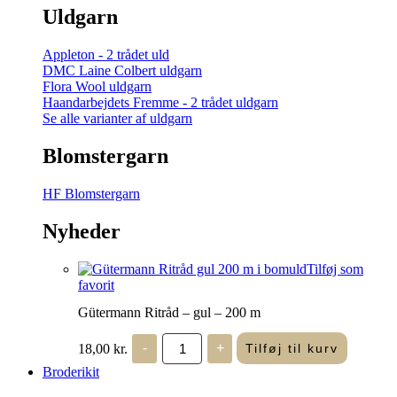
Uldgarn
Appleton - 2 trådet uld
DMC Laine Colbert uldgarn
Flora Wool uldgarn
Haandarbejdets Fremme - 2 trådet uldgarn
Se alle varianter af uldgarn
Blomstergarn
HF Blomstergarn
Nyheder
Tilføj som
favorit
Gütermann Ritråd – gul – 200 m
Gütermann
18,00
kr.
-
+
Tilføj til kurv
Ritråd
-
Broderikit
gul
-