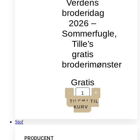
Verdens
broderidag
2026 –
Sommerfugle,
Tille’s
gratis
broderimønster
Gratis
Verdens
-
+
broderidag
2026
TILFØJ TIL
-
KURV
Sommerfugle,
Tille's
gratis
Stof
broderimønster
antal
PRODUCENT