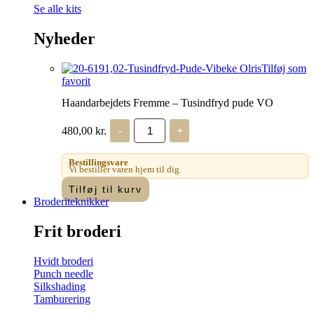
Se alle kits
Nyheder
Tilføj som
favorit
Haandarbejdets Fremme – Tusindfryd pude VO
Haandarbejdets
480,00
kr.
-
+
Fremme
-
Tusindfryd
Bestillingsvare
pude
Vi bestiller varen hjem til dig.
VO
Tilføj til kurv
antal
Broderiteknikker
Frit broderi
Hvidt broderi
Punch needle
Silkshading
Tamburering