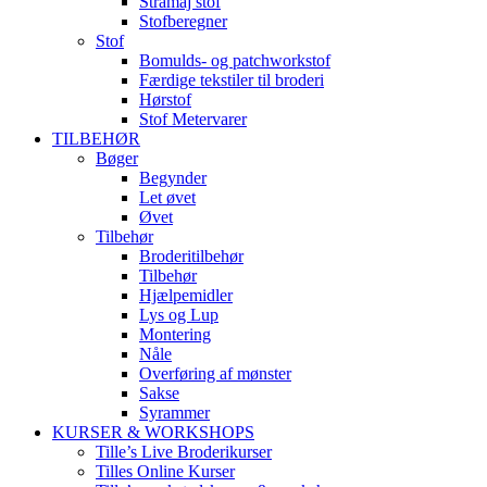
Stramaj stof
Stofberegner
Stof
Bomulds- og patchworkstof
Færdige tekstiler til broderi
Hørstof
Stof Metervarer
TILBEHØR
Bøger
Begynder
Let øvet
Øvet
Tilbehør
Broderitilbehør
Tilbehør
Hjælpemidler
Lys og Lup
Montering
Nåle
Overføring af mønster
Sakse
Syrammer
KURSER & WORKSHOPS
Tille’s Live Broderikurser
Tilles Online Kurser