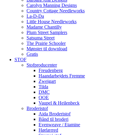
Carolyn Manning Designs
Country Cottage Needleworks
La-D-Da
Little House Needleworks
Madame Chantilly
Plum Street Samplers
Satsuma Street
The Prairie Schooler
Mønster til download
Gratis
STOF
Stofproducenter
Freudenberg
Haandarbejdets Fremme
Zweigart
Tilda
DMC
OOE
Vaupel & Heilenbeck
Broderistof
Aida Broderistof
Bånd til broderi
Evenweave / Etamine
Hørlærred