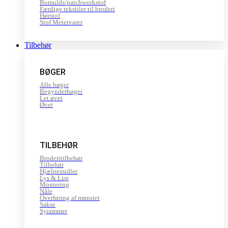
Bomulds/patchworkstof
Færdige tekstiler til broderi
Hørstof
Stof Metervarer
Tilbehør
BØGER
Alle bøger
Begynderbøger
Let øvet
Øvet
TILBEHØR
Broderitilbehør
Tilbehør
Hjælpemidler
Lys & Lup
Montering
Nåle
Overføring af mønster
Sakse
Syrammer