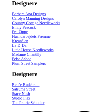
Designere
200
m
antal
Barbara Ana Designs
Carolyn Manning Designs
Country Cottage Needleworks
Emily Peacock
Fru Zippe
Haandarbejdets Fremme
Kreanålen
La-D-Da
Little House Needleworks
Madame Chantilly
Pelse Asboe
Plum Street Samplers
Designere
Renée Rudebrant
Satsuma Street
Stacy Nash
Studio Flax
The Prairie Schooler