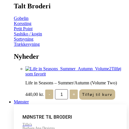
Talt Broderi
Gobelin
Korssting
Petit Point
Sashiko / kogin
Sortsyning
Trækkesyning
Nyheder
Tilføj
som favorit
Life in Seasons – Summer/Autumn (Volume Two)
Life
440,00
kr.
-
+
Tilføj til kurv
in
Seasons
Mønster
-
Summer/Autumn
(Volume
MØNSTRE TIL BRODERI
Two)
antal
Tille's
Barbara Ana Designs