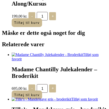
Along/Kursus
Æske
199,00
kr.
-
+
med
hjerteranke
Tilføj til kurv
-
Stitch
Måske er dette også
noget for dig
Along/Kursus
antal
Relaterede varer
Tilføj som
favorit
Madame Chantilly Julekalender –
Broderikit
Madame
695,00
kr.
-
+
Chantilly
Julekalender
Tilføj til kurv
-
Tilføj som favorit
Broderikit
antal