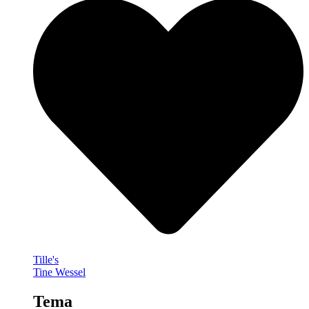
Tille's
Tine Wessel
Tema