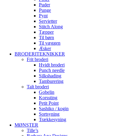
Puder
Punge
Pynt
Servietter
Stitch Along
Tæpper
Til børn
Til væggen
Æsker
BRODERITEKNIKKER
Frit broderi
Hvidt broderi
Punch needle
Silkshading
Tamburering
Talt broderi
Gobelin
Korssting
Petit Point
Sashiko / kogin
Sortsyning
Trækkesyning
MØNSTER
Tille’s
Barbara Ana Designs