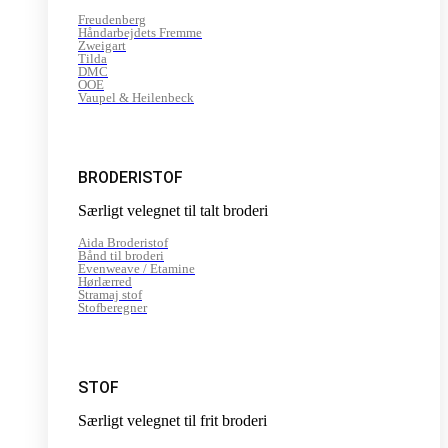
Freudenberg
Håndarbejdets Fremme
Zweigart
Tilda
DMC
OOE
Vaupel & Heilenbeck
BRODERISTOF
Særligt velegnet til talt broderi
Aida Broderistof
Bånd til broderi
Evenweave / Etamine
Hørlærred
Stramaj stof
Stofberegner
STOF
Særligt velegnet til frit broderi