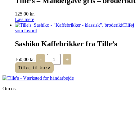
Tille’s – Mandelgave gris – broderikit
125,00
kr.
Læs mere
Tilføj
som favorit
Sashiko Kaffebrikker fra Tille’s
Sashiko
160,00
kr.
-
+
Kaffebrikker
fra
Tilføj til kurv
Tille's
antal
Om os
Tille’s – Værksted
for håndarbejde
Vandmanden 12B
9200 Aalborg SV
Tlf.: +45
81987264
Mail:
info@tilles.dk
CVR: 42501328