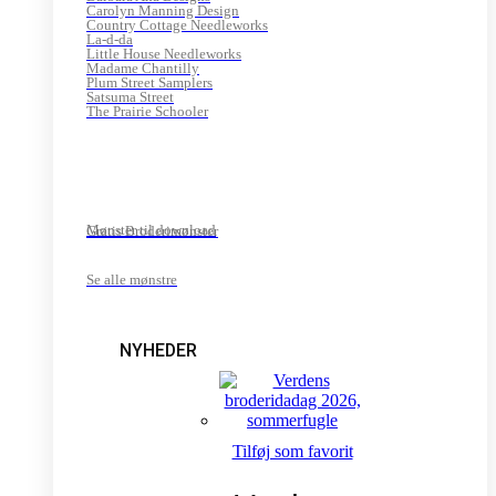
Carolyn Manning Design
Country Cottage Needleworks
La-d-da
Little House Needleworks
Madame Chantilly
Plum Street Samplers
Satsuma Street
The Prairie Schooler
Mønster til download
Gratis Broderimønster
Se alle mønstre
NYHEDER
Tilføj som favorit