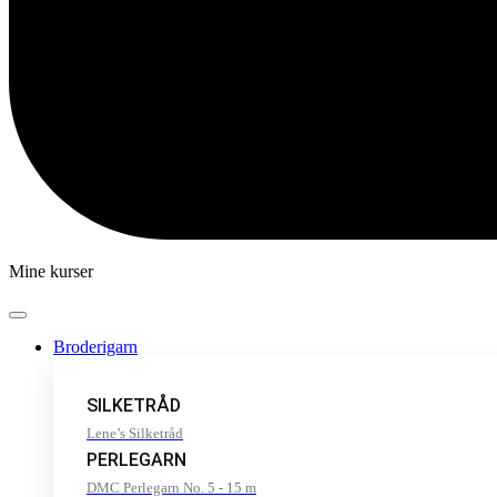
Mine kurser
Broderigarn
SILKETRÅD
Lene’s Silketråd
PERLEGARN
DMC Perlegarn No. 5 - 15 m