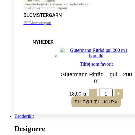
Flora Wool uldgarn
Haandarbejdets Fremme - 2 trådet uldgarn
Se alle varianter af uldgarn
BLOMSTERGARN
HF Blomstergarn
NYHEDER
Tilføj som favorit
Gütermann Ritråd – gul – 200
m
Gütermann
18,00
kr.
-
+
Ritråd
-
TILFØJ TIL KURV
gul
-
200
Broderikit
m
antal
Designere