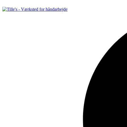
Videre
til
indhold