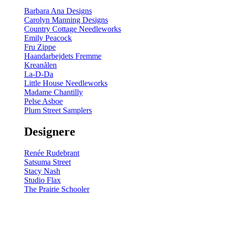
Barbara Ana Designs
Carolyn Manning Designs
Country Cottage Needleworks
Emily Peacock
Fru Zippe
Haandarbejdets Fremme
Kreanålen
La-D-Da
Little House Needleworks
Madame Chantilly
Pelse Asboe
Plum Street Samplers
Designere
Renée Rudebrant
Satsuma Street
Stacy Nash
Studio Flax
The Prairie Schooler