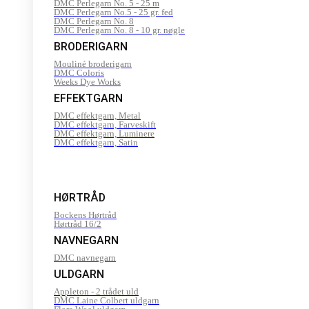
DMC Perlegarn No. 5 - 25 m
DMC Perlegarn No.5 - 25 gr. fed
DMC Perlegarn No. 8
DMC Perlegarn No. 8 - 10 gr. nøgle
BRODERIGARN
Mouliné broderigarn
DMC Coloris
Weeks Dye Works
EFFEKTGARN
DMC effektgarn, Metal
DMC effektgarn, Farveskift
DMC effektgarn, Luminere
DMC effektgarn, Satin
HØRTRÅD
Bockens Hørtråd
Hørtråd 16/2
NAVNEGARN
DMC navnegarn
ULDGARN
Appleton - 2 trådet uld
DMC Laine Colbert uldgarn