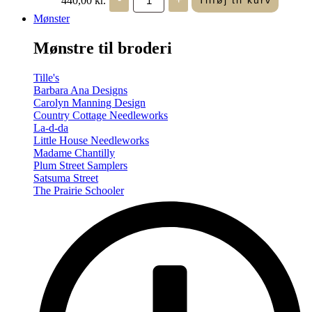
Tilføj til kurv
in
Seasons
Mønster
-
Summer/Autumn
Mønstre til broderi
(Volume
Two)
antal
Tille's
Barbara Ana Designs
Carolyn Manning Design
Country Cottage Needleworks
La-d-da
Little House Needleworks
Madame Chantilly
Plum Street Samplers
Satsuma Street
The Prairie Schooler