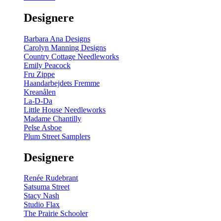
gul
-
Designere
200
m
antal
Barbara Ana Designs
Carolyn Manning Designs
Country Cottage Needleworks
Emily Peacock
Fru Zippe
Haandarbejdets Fremme
Kreanålen
La-D-Da
Little House Needleworks
Madame Chantilly
Pelse Asboe
Plum Street Samplers
Designere
Renée Rudebrant
Satsuma Street
Stacy Nash
Studio Flax
The Prairie Schooler