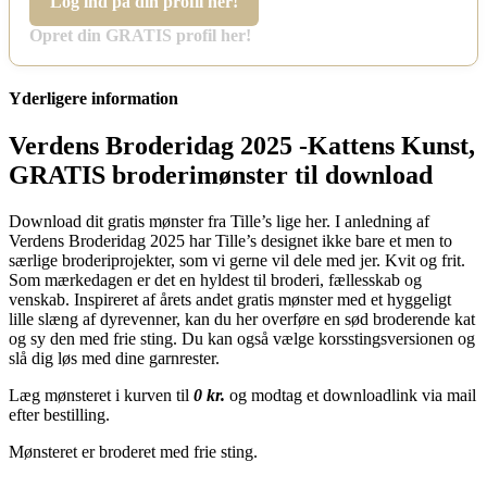
Log ind på din profil her!
Opret din GRATIS profil her!
Yderligere information
Verdens Broderidag 2025 -Kattens Kunst,
GRATIS broderimønster til download
Download dit gratis mønster fra Tille’s lige her. I anledning af
Verdens Broderidag 2025 har Tille’s designet ikke bare et men to
særlige broderiprojekter, som vi gerne vil dele med jer. Kvit og frit.
Som mærkedagen er det en hyldest til broderi, fællesskab og
venskab. Inspireret af årets andet gratis mønster med et hyggeligt
lille slæng af dyrevenner, kan du her overføre en sød broderende kat
og sy den med frie sting. Du kan også vælge korsstingsversionen og
slå dig løs med dine garnrester.
Læg mønsteret i kurven til
0 kr.
og modtag et downloadlink via mail
efter bestilling.
Mønsteret er broderet med frie sting.