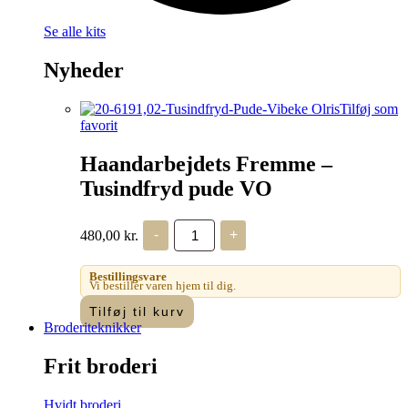
Se alle kits
Nyheder
Tilføj som
favorit
Haandarbejdets Fremme –
Tusindfryd pude VO
Haandarbejdets
480,00
kr.
-
+
Fremme
-
Tusindfryd
Bestillingsvare
pude
Vi bestiller varen hjem til dig.
VO
Tilføj til kurv
antal
Broderiteknikker
Frit broderi
Hvidt broderi