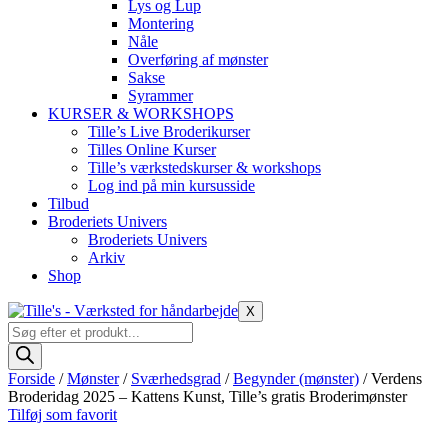
Lys og Lup
Montering
Nåle
Overføring af mønster
Sakse
Syrammer
KURSER & WORKSHOPS
Tille’s Live Broderikurser
Tilles Online Kurser
Tille’s værkstedskurser & workshops
Log ind på min kursusside
Tilbud
Broderiets Univers
Broderiets Univers
Arkiv
Shop
X
Products
search
Forside
/
Mønster
/
Sværhedsgrad
/
Begynder (mønster)
/ Verdens
Broderidag 2025 – Kattens Kunst, Tille’s gratis Broderimønster
Tilføj som favorit