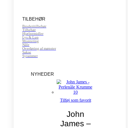
TILBEHØR
Broderitilbehør
Tilbehør
Hjælpemidler
Lys & Lup
Montering
Nåle
Overføring af mønster
Sakse
Syrammer
NYHEDER
Tilføj som favorit
John
James –