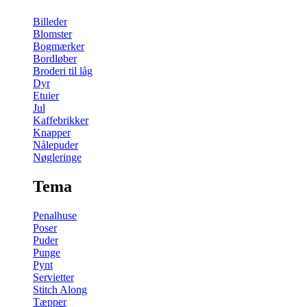
Billeder
Blomster
Bogmærker
Bordløber
Broderi til låg
Dyr
Etuier
Jul
Kaffebrikker
Knapper
Nålepuder
Nøgleringe
Tema
Penalhuse
Poser
Puder
Punge
Pynt
Servietter
Stitch Along
Tæpper