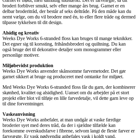
Garnet er blødt, men samtidig slidstærkt. Det er farveægte, så dit
broderi forbliver smukt, selv efter mange års brug. Garnet er en
delbar broderitråd, der består af seks deltråde. På den måde kan du
nemt vælge, om du vil brodere med én, to eller flere tråde og dermed
tilpasse tykkelsen til dit design.
Alsidig og kreativ
Weeks Dye Works 6-stranded floss kan bruges til mange teknikker.
Det egner sig til korssting, frihåndsbroderi og quiltning. Du kan
også bruge det til dekorative detaljer som monogrammer eller
personlige motiver.
Miljøbevidst produktion
Weeks Dye Works anvender skånsomme farvemetoder. Det gør
garnet sikkert at bruge og produceret med omtanke for miljøet.
Med Weeks Dye Works 6-stranded floss får du garn, der kombinerer
skønhed, kvalitet og alsidighed. Uanset om du arbejder på et stort
projekt eller blot vil tilføje en lille farvedetalje, vil dette garn leve op
til dine forventninger.
Vaskeanvisning
Weeks Dye Works anbefaler, at man undgår at vaske færdige
broderier syet med deres tråd, da der i sjældne tilfælde kan
forekomme overskudsfarve i fibrene, selvom langt de fleste farver er
farveægte. Er vask nødvendig anbefales vask i koldt vand.