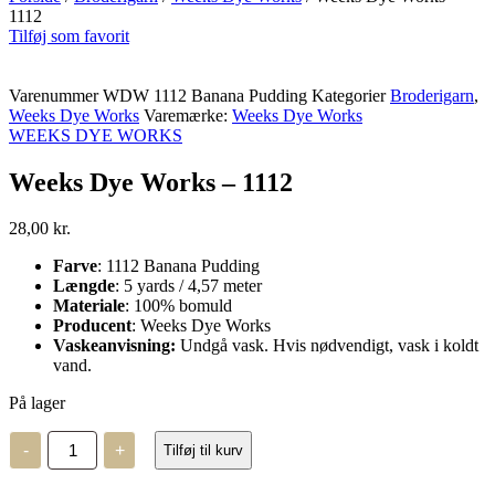
1112
Tilføj som favorit
Varenummer
WDW 1112 Banana Pudding
Kategorier
Broderigarn
,
Weeks Dye Works
Varemærke:
Weeks Dye Works
WEEKS DYE WORKS
Weeks Dye Works – 1112
28,00
kr.
Farve
: 1112 Banana Pudding
Længde
: 5 yards / 4,57 meter
Materiale
: 100% bomuld
Producent
: Weeks Dye Works
Vaskeanvisning:
Undgå vask. Hvis nødvendigt, vask i koldt
vand.
På lager
Weeks
-
+
Tilføj til kurv
Dye
Works
–