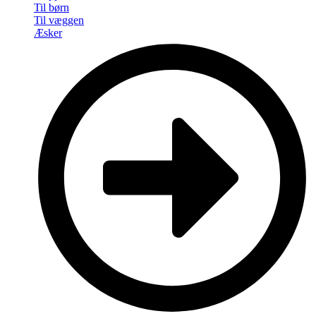
Til børn
Til væggen
Æsker