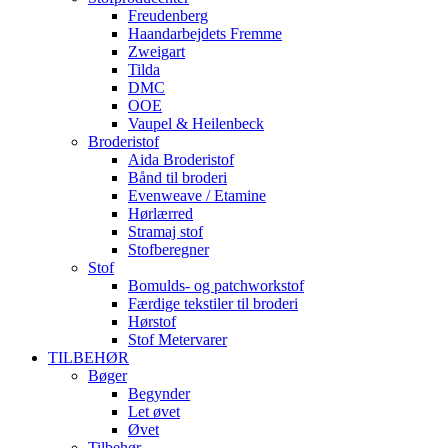
Freudenberg
Haandarbejdets Fremme
Zweigart
Tilda
DMC
OOE
Vaupel & Heilenbeck
Broderistof
Aida Broderistof
Bånd til broderi
Evenweave / Etamine
Hørlærred
Stramaj stof
Stofberegner
Stof
Bomulds- og patchworkstof
Færdige tekstiler til broderi
Hørstof
Stof Metervarer
TILBEHØR
Bøger
Begynder
Let øvet
Øvet
Tilbehør