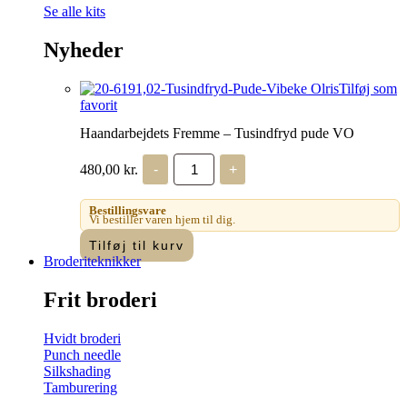
Se alle kits
Nyheder
Tilføj som
favorit
Haandarbejdets Fremme – Tusindfryd pude VO
Haandarbejdets
480,00
kr.
-
+
Fremme
-
Tusindfryd
Bestillingsvare
pude
Vi bestiller varen hjem til dig.
VO
Tilføj til kurv
antal
Broderiteknikker
Frit broderi
Hvidt broderi
Punch needle
Silkshading
Tamburering