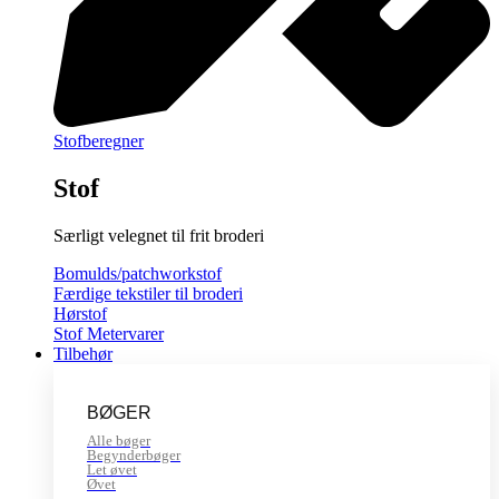
Stofberegner
Stof
Særligt velegnet til frit broderi
Bomulds/patchworkstof
Færdige tekstiler til broderi
Hørstof
Stof Metervarer
Tilbehør
BØGER
Alle bøger
Begynderbøger
Let øvet
Øvet