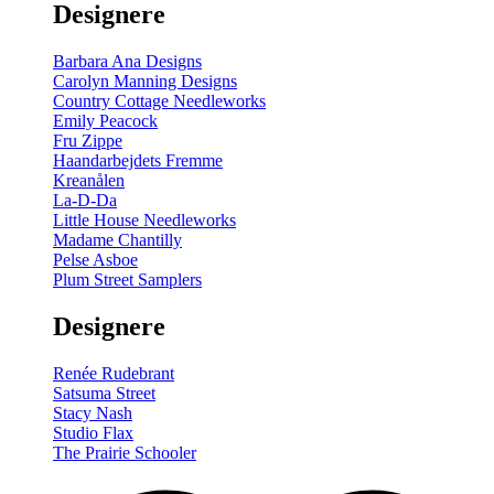
Designere
200
m
antal
Barbara Ana Designs
Carolyn Manning Designs
Country Cottage Needleworks
Emily Peacock
Fru Zippe
Haandarbejdets Fremme
Kreanålen
La-D-Da
Little House Needleworks
Madame Chantilly
Pelse Asboe
Plum Street Samplers
Designere
Renée Rudebrant
Satsuma Street
Stacy Nash
Studio Flax
The Prairie Schooler