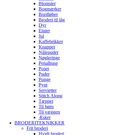
Blomster
Bogmærker
Bordløber
Broderi til låg
Dyr
Etuier
Jul
Kaffebrikker
Knapper
Nålepuder
Nøgleringe
Penalhuse
Poser
Puder
Punge
Pynt
Servietter
Stitch Along
Tæpper
Til børn
Til væggen
Æsker
BRODERITEKNIKKER
Frit broderi
Hvidt broderi