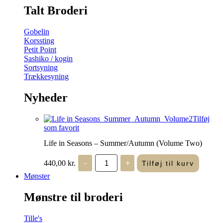
Talt Broderi
Gobelin
Korssting
Petit Point
Sashiko / kogin
Sortsyning
Trækkesyning
Nyheder
Tilføj
som favorit
Life in Seasons – Summer/Autumn (Volume Two)
Life
440,00
kr.
-
+
Tilføj til kurv
in
Seasons
Mønster
-
Summer/Autumn
Mønstre til broderi
(Volume
Two)
antal
Tille's