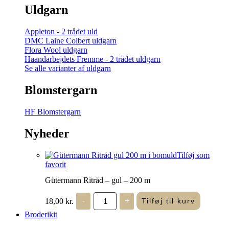
Uldgarn
Appleton - 2 trådet uld
DMC Laine Colbert uldgarn
Flora Wool uldgarn
Haandarbejdets Fremme - 2 trådet uldgarn
Se alle varianter af uldgarn
Blomstergarn
HF Blomstergarn
Nyheder
Tilføj som
favorit
Gütermann Ritråd – gul – 200 m
Gütermann
18,00
kr.
-
+
Tilføj til kurv
Ritråd
-
Broderikit
gul
-