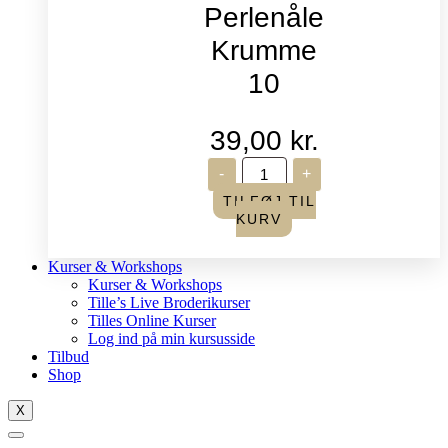
Perlenåle
Krumme
10
39,00
kr.
John
-
+
James
-
TILFØJ TIL
Perlenåle
KURV
Krumme
10
antal
Kurser & Workshops
Kurser & Workshops
Tille’s Live Broderikurser
Tilles Online Kurser
Log ind på min kursusside
Tilbud
Shop
X