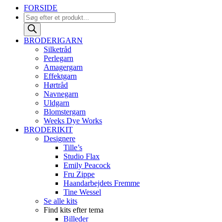
FORSIDE
Products
search
BRODERIGARN
Silketråd
Perlegarn
Amagergarn
Effektgarn
Hørtråd
Navnegarn
Uldgarn
Blomstergarn
Weeks Dye Works
BRODERIKIT
Designere
Tille’s
Studio Flax
Emily Peacock
Fru Zippe
Haandarbejdets Fremme
Tine Wessel
Se alle kits
Find kits efter tema
Billeder