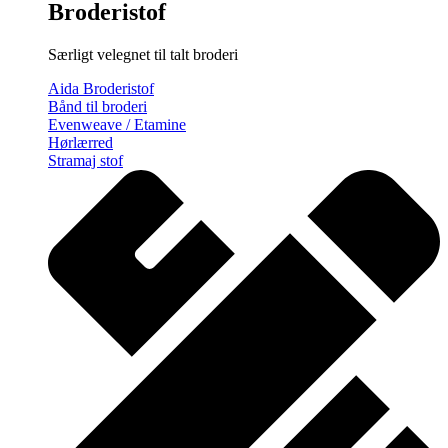
Broderistof
Særligt velegnet til talt broderi
Aida Broderistof
Bånd til broderi
Evenweave / Etamine
Hørlærred
Stramaj stof