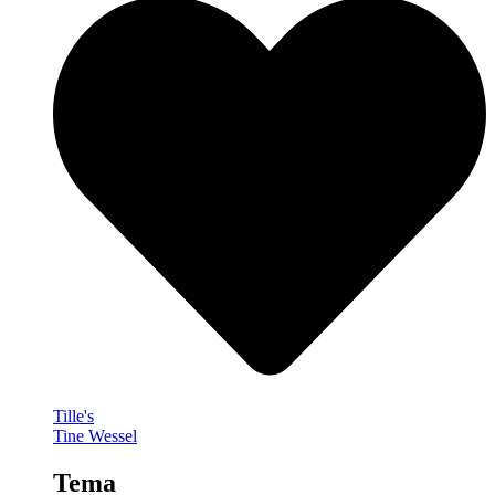
Tille's
Tine Wessel
Tema