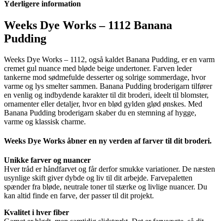
Yderligere information
1112
antal
Weeks Dye Works – 1112 Banana
Pudding
Weeks Dye Works – 1112, også kaldet Banana Pudding, er en varm
cremet gul nuance med bløde beige undertoner. Farven leder
tankerne mod sødmefulde desserter og solrige sommerdage, hvor
varme og lys smelter sammen. Banana Pudding broderigarn tilfører
en venlig og indbydende karakter til dit broderi, ideelt til blomster,
ornamenter eller detaljer, hvor en blød gylden glød ønskes. Med
Banana Pudding broderigarn skaber du en stemning af hygge,
varme og klassisk charme.
Weeks Dye Works åbner en ny verden af farver til dit broderi.
Unikke farver og nuancer
Hver tråd er håndfarvet og får derfor smukke variationer. De næsten
usynlige skift giver dybde og liv til dit arbejde. Farvepaletten
spænder fra bløde, neutrale toner til stærke og livlige nuancer. Du
kan altid finde en farve, der passer til dit projekt.
Kvalitet i hver fiber