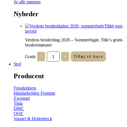
Se alle mønstre
Nyheder
Tilføj som
favorit
Verdens broderidag 2026 – Sommerfugle, Tille’s gratis
broderimønster
Verdens
Gratis
-
+
Tilføj til kurv
broderidag
2026
Stof
-
Sommerfugle,
Producent
Tille's
gratis
broderimønster
Freudenberg
antal
Håndarbejdets Fremme
Zweigart
Tilda
DMC
OOE
Vaupel & Heilenbeck