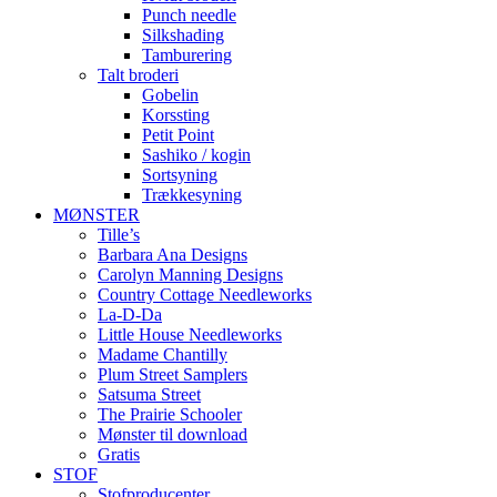
Punch needle
Silkshading
Tamburering
Talt broderi
Gobelin
Korssting
Petit Point
Sashiko / kogin
Sortsyning
Trækkesyning
MØNSTER
Tille’s
Barbara Ana Designs
Carolyn Manning Designs
Country Cottage Needleworks
La-D-Da
Little House Needleworks
Madame Chantilly
Plum Street Samplers
Satsuma Street
The Prairie Schooler
Mønster til download
Gratis
STOF
Stofproducenter