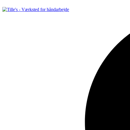
Videre
til
indhold