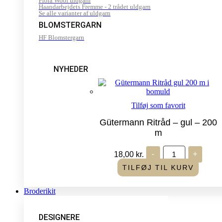
Flora Wool uldgarn
Haandarbejdets Fremme - 2 trådet uldgarn
Se alle varianter af uldgarn
BLOMSTERGARN
HF Blomstergarn
NYHEDER
Tilføj som favorit
Gütermann Ritråd – gul – 200
m
Gütermann
18,00
kr.
-
+
Ritråd
-
TILFØJ TIL KURV
gul
-
200
Broderikit
m
antal
DESIGNERE