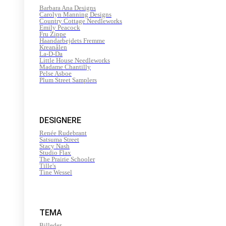
Barbara Ana Designs
Carolyn Manning Designs
Country Cottage Needleworks
Emily Peacock
Fru Zippe
Haandarbejdets Fremme
Kreanålen
La-D-Da
Little House Needleworks
Madame Chantilly
Pelse Asboe
Plum Street Samplers
DESIGNERE
Renée Rudebrant
Satsuma Street
Stacy Nash
Studio Flax
The Prairie Schooler
Tille's
Tine Wessel
TEMA
Billeder