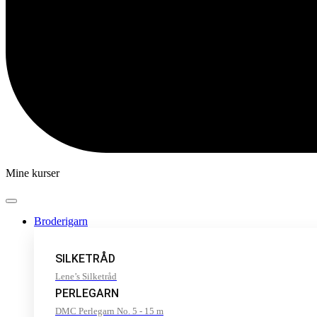
Mine kurser
Broderigarn
SILKETRÅD
Lene’s Silketråd
PERLEGARN
DMC Perlegarn No. 5 - 15 m