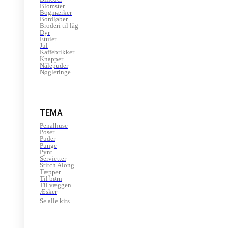
Blomster
Bogmærker
Bordløber
Broderi til låg
Dyr
Etuier
Jul
Kaffebrikker
Knapper
Nålepuder
Nøgleringe
TEMA
Penalhuse
Poser
Puder
Punge
Pynt
Servietter
Stitch Along
Tæpper
Til børn
Til væggen
Æsker
Se alle kits