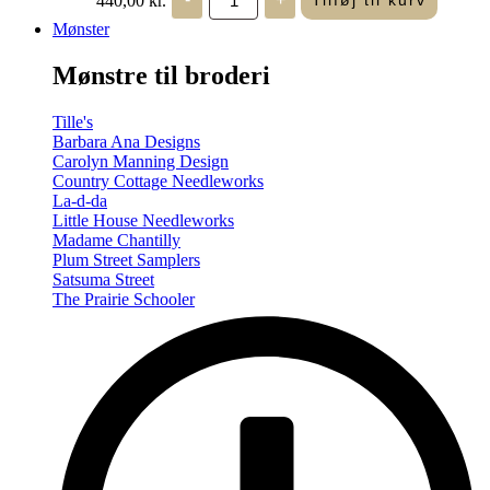
Tilføj til kurv
in
Seasons
Mønster
-
Summer/Autumn
Mønstre til broderi
(Volume
Two)
antal
Tille's
Barbara Ana Designs
Carolyn Manning Design
Country Cottage Needleworks
La-d-da
Little House Needleworks
Madame Chantilly
Plum Street Samplers
Satsuma Street
The Prairie Schooler