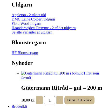
Uldgarn
Appleton - 2 trådet uld
DMC Laine Colbert uldgarn
Flora Wool uldgarn
Haandarbejdets Fremme - 2 trådet uldgarn
Se alle varianter af uldgarn
Blomstergarn
HF Blomstergarn
Nyheder
Tilføj som
favorit
Gütermann Ritråd – gul – 200 m
Gütermann
18,00
kr.
-
+
Tilføj til kurv
Ritråd
-
Broderikit