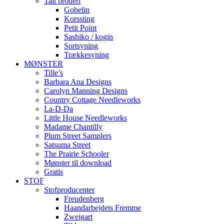
Talt broderi
Gobelin
Korssting
Petit Point
Sashiko / kogin
Sortsyning
Trækkesyning
MØNSTER
Tille’s
Barbara Ana Designs
Carolyn Manning Designs
Country Cottage Needleworks
La-D-Da
Little House Needleworks
Madame Chantilly
Plum Street Samplers
Satsuma Street
The Prairie Schooler
Mønster til download
Gratis
STOF
Stofproducenter
Freudenberg
Haandarbejdets Fremme
Zweigart