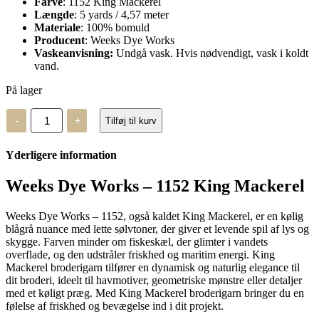
Farve
: 1152 King Mackerel
Længde
: 5 yards / 4,57 meter
Materiale
: 100% bomuld
Producent
: Weeks Dye Works
Vaskeanvisning:
Undgå vask. Hvis nødvendigt, vask i koldt
vand.
På lager
Weeks
-
+
Tilføj til kurv
Dye
Works
–
Yderligere information
1152
antal
Weeks Dye Works – 1152 King Mackerel
Weeks Dye Works – 1152, også kaldet King Mackerel, er en kølig
blågrå nuance med lette sølvtoner, der giver et levende spil af lys og
skygge. Farven minder om fiskeskæl, der glimter i vandets
overflade, og den udstråler friskhed og maritim energi. King
Mackerel broderigarn tilfører en dynamisk og naturlig elegance til
dit broderi, ideelt til havmotiver, geometriske mønstre eller detaljer
med et køligt præg. Med King Mackerel broderigarn bringer du en
følelse af friskhed og bevægelse ind i dit projekt.