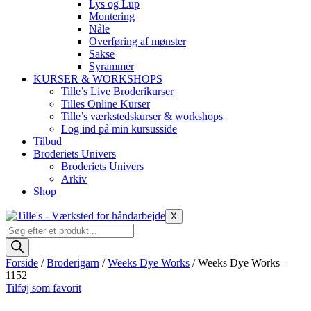
Lys og Lup
Montering
Nåle
Overføring af mønster
Sakse
Syrammer
KURSER & WORKSHOPS
Tille’s Live Broderikurser
Tilles Online Kurser
Tille’s værkstedskurser & workshops
Log ind på min kursusside
Tilbud
Broderiets Univers
Broderiets Univers
Arkiv
Shop
X
Products
search
Forside
/
Broderigarn
/
Weeks Dye Works
/ Weeks Dye Works –
1152
Tilføj som favorit