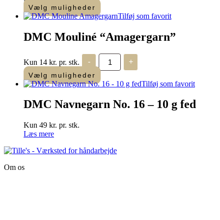
Vælg muligheder
Dette
Tilføj som favorit
vare
har
DMC Mouliné “Amagergarn”
flere
varianter.
DMC
Mulighederne
Kun 14 kr. pr. stk.
-
+
Mouliné
kan
"Amagergarn"
Vælg muligheder
vælges
antal
Tilføj som favorit
på
varesiden
DMC Navnegarn No. 16 – 10 g fed
Kun 49 kr. pr. stk.
Læs mere
Om os
Tille’s – Værksted
for håndarbejde
Vandmanden 12B
9200 Aalborg SV