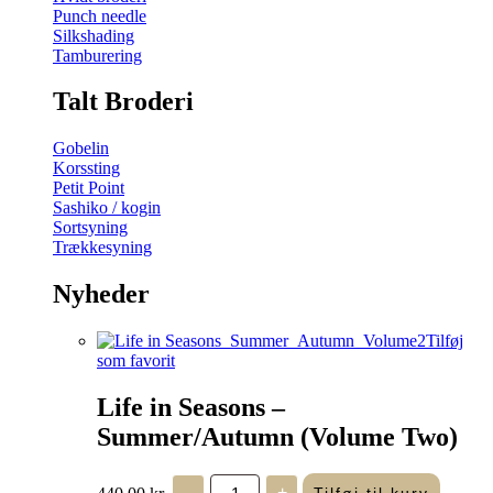
Punch needle
Silkshading
Tamburering
Talt Broderi
Gobelin
Korssting
Petit Point
Sashiko / kogin
Sortsyning
Trækkesyning
Nyheder
Tilføj
som favorit
Life in Seasons –
Summer/Autumn (Volume Two)
Life
440,00
kr.
-
+