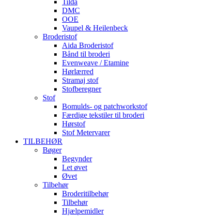
Tilda
DMC
OOE
Vaupel & Heilenbeck
Broderistof
Aida Broderistof
Bånd til broderi
Evenweave / Etamine
Hørlærred
Stramaj stof
Stofberegner
Stof
Bomulds- og patchworkstof
Færdige tekstiler til broderi
Hørstof
Stof Metervarer
TILBEHØR
Bøger
Begynder
Let øvet
Øvet
Tilbehør
Broderitilbehør
Tilbehør
Hjælpemidler