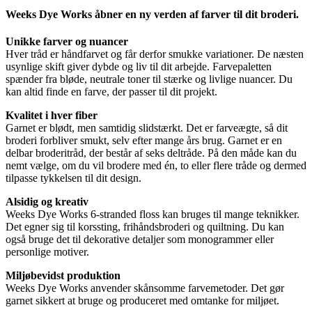
Weeks Dye Works åbner en ny verden af farver til dit broderi.
Unikke farver og nuancer
Hver tråd er håndfarvet og får derfor smukke variationer. De næsten
usynlige skift giver dybde og liv til dit arbejde. Farvepaletten
spænder fra bløde, neutrale toner til stærke og livlige nuancer. Du
kan altid finde en farve, der passer til dit projekt.
Kvalitet i hver fiber
Garnet er blødt, men samtidig slidstærkt. Det er farveægte, så dit
broderi forbliver smukt, selv efter mange års brug. Garnet er en
delbar broderitråd, der består af seks deltråde. På den måde kan du
nemt vælge, om du vil brodere med én, to eller flere tråde og dermed
tilpasse tykkelsen til dit design.
Alsidig og kreativ
Weeks Dye Works 6-stranded floss kan bruges til mange teknikker.
Det egner sig til korssting, frihåndsbroderi og quiltning. Du kan
også bruge det til dekorative detaljer som monogrammer eller
personlige motiver.
Miljøbevidst produktion
Weeks Dye Works anvender skånsomme farvemetoder. Det gør
garnet sikkert at bruge og produceret med omtanke for miljøet.