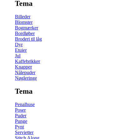
Tema
Billeder
Blomster
Bogmærker
Bordløber
Broderi til låg
Dyr
Etuier
Jul
Kaffebrikker
Knapper
Nålepuder
Nøgleringe
Tema
Penalhuse
Poser
Puder
Punge
Pynt
Servietter
Stitch Along