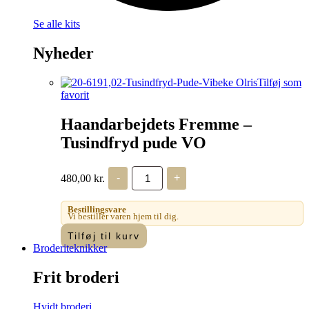
Se alle kits
Nyheder
Tilføj som
favorit
Haandarbejdets Fremme –
Tusindfryd pude VO
Haandarbejdets
480,00
kr.
-
+
Fremme
-
Tusindfryd
Bestillingsvare
pude
Vi bestiller varen hjem til dig.
VO
Tilføj til kurv
antal
Broderiteknikker
Frit broderi
Hvidt broderi