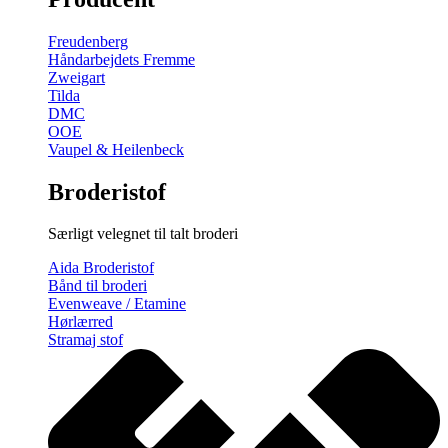
gratis
broderimønster
Freudenberg
antal
Håndarbejdets Fremme
Zweigart
Tilda
DMC
OOE
Vaupel & Heilenbeck
Broderistof
Særligt velegnet til talt broderi
Aida Broderistof
Bånd til broderi
Evenweave / Etamine
Hørlærred
Stramaj stof