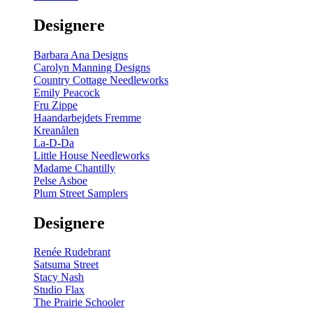
gul
-
Designere
200
m
antal
Barbara Ana Designs
Carolyn Manning Designs
Country Cottage Needleworks
Emily Peacock
Fru Zippe
Haandarbejdets Fremme
Kreanålen
La-D-Da
Little House Needleworks
Madame Chantilly
Pelse Asboe
Plum Street Samplers
Designere
Renée Rudebrant
Satsuma Street
Stacy Nash
Studio Flax
The Prairie Schooler