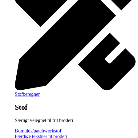
Stofberegner
Stof
Særligt velegnet til frit broderi
Bomulds/patchworkstof
Færdige tekstiler til broderi