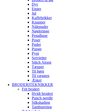
Dyr
Etuier
Jul
Kaffebrikker
Knapper
Nålepuder
Nøgleringe
Penalhuse
Poser
Puder
Punge
Pynt
Servietter
Stitch Along
Tæpper
Til børn
Til væggen
Æsker
BRODERITEKNIKKER
Frit broderi
Hvidt broderi
Punch needle
Silkshading
Tamburering