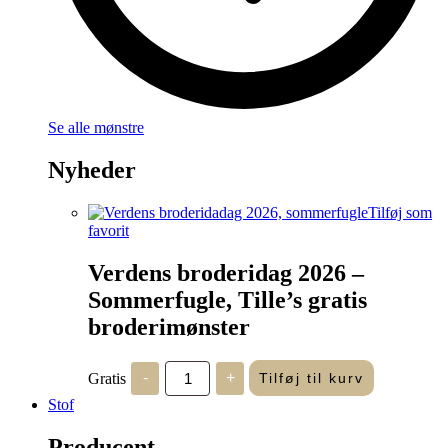
Se alle mønstre
Nyheder
Tilføj som
favorit
Verdens broderidag 2026 –
Sommerfugle, Tille’s gratis
broderimønster
Verdens
Gratis
-
+
Tilføj til kurv
broderidag
2026
Stof
-
Sommerfugle,
Producent
Tille's