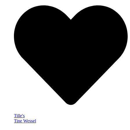
Tille's
Tine Wessel