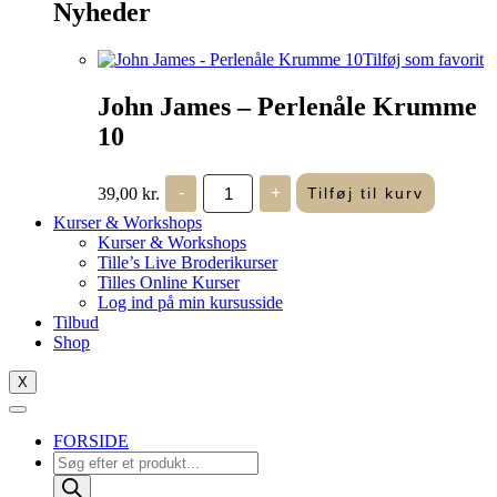
Nyheder
Tilføj som favorit
John James – Perlenåle Krumme
10
John
39,00
kr.
-
+
Tilføj til kurv
James
-
Kurser & Workshops
Perlenåle
Kurser & Workshops
Krumme
Tille’s Live Broderikurser
10
Tilles Online Kurser
antal
Log ind på min kursusside
Tilbud
Shop
X
FORSIDE
Products
search