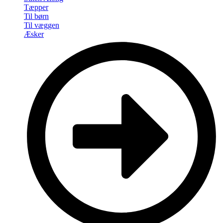
Tæpper
Til børn
Til væggen
Æsker