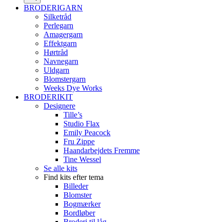
BRODERIGARN
Silketråd
Perlegarn
Amagergarn
Effektgarn
Hørtråd
Navnegarn
Uldgarn
Blomstergarn
Weeks Dye Works
BRODERIKIT
Designere
Tille’s
Studio Flax
Emily Peacock
Fru Zippe
Haandarbejdets Fremme
Tine Wessel
Se alle kits
Find kits efter tema
Billeder
Blomster
Bogmærker
Bordløber
Broderi til låg