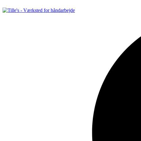
Videre
til
indhold