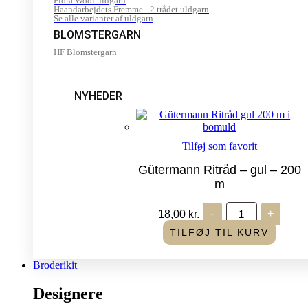
Flora Wool uldgarn
Haandarbejdets Fremme - 2 trådet uldgarn
Se alle varianter af uldgarn
BLOMSTERGARN
HF Blomstergarn
NYHEDER
Tilføj som favorit
Gütermann Ritråd – gul – 200
m
Gütermann
18,00
kr.
-
+
Ritråd
-
TILFØJ TIL KURV
gul
-
200
Broderikit
m
antal
Designere