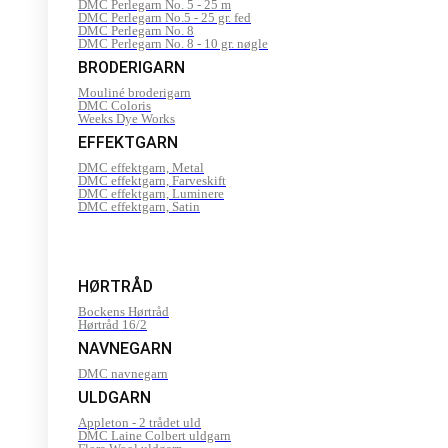
DMC Perlegarn No. 5 - 25 m
DMC Perlegarn No.5 - 25 gr. fed
DMC Perlegarn No. 8
DMC Perlegarn No. 8 - 10 gr. nøgle
BRODERIGARN
Mouliné broderigarn
DMC Coloris
Weeks Dye Works
EFFEKTGARN
DMC effektgarn, Metal
DMC effektgarn, Farveskift
DMC effektgarn, Luminere
DMC effektgarn, Satin
HØRTRÅD
Bockens Hørtråd
Hørtråd 16/2
NAVNEGARN
DMC navnegarn
ULDGARN
Appleton - 2 trådet uld
DMC Laine Colbert uldgarn