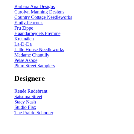
Barbara Ana Designs
Carolyn Manning Designs
Country Cottage Needleworks
Emily Peacock
Fru Zippe
Haandarbejdets Fremme
Kreanålen
La-D-Da
Little House Needleworks
Madame Chantilly
Pelse Asboe
Plum Street Samplers
Designere
Renée Rudebrant
Satsuma Street
Stacy Nash
Studio Flax
The Prairie Schooler