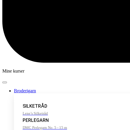
Mine kurser
Broderigarn
SILKETRÅD
Lene’s Silketråd
PERLEGARN
DMC Perlegarn No. 5 - 15 m