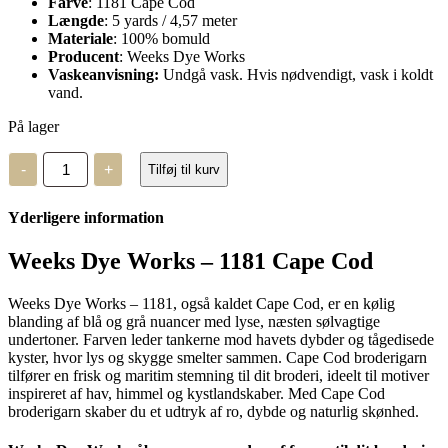
Farve
: 1181 Cape Cod
Længde
: 5 yards / 4,57 meter
Materiale
: 100% bomuld
Producent
: Weeks Dye Works
Vaskeanvisning:
Undgå vask. Hvis nødvendigt, vask i koldt
vand.
På lager
Weeks
-
+
Tilføj til kurv
Dye
Works
–
Yderligere information
1181
antal
Weeks Dye Works – 1181 Cape Cod
Weeks Dye Works – 1181, også kaldet Cape Cod, er en kølig
blanding af blå og grå nuancer med lyse, næsten sølvagtige
undertoner. Farven leder tankerne mod havets dybder og tågedisede
kyster, hvor lys og skygge smelter sammen. Cape Cod broderigarn
tilfører en frisk og maritim stemning til dit broderi, ideelt til motiver
inspireret af hav, himmel og kystlandskaber. Med Cape Cod
broderigarn skaber du et udtryk af ro, dybde og naturlig skønhed.