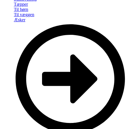
Tæpper
Til børn
Til væggen
Æsker