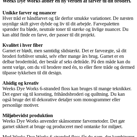
Weeks Dye Works åbner en ny verden af farver til dit broderi.
Unikke farver og nuancer
Hver tråd er håndfarvet og får derfor smukke variationer. De næsten
usynlige skift giver dybde og liv til dit arbejde. Farvepaletten
spænder fra bløde, neutrale toner til stærke og livlige nuancer. Du
kan altid finde en farve, der passer til dit projekt.
Kvalitet i hver fiber
Garnet er blødt, men samtidig slidstærkt. Det er farveægte, så dit
broderi forbliver smukt, selv efter mange års brug. Garnet er en
delbar broderitråd, der består af seks deltråde. På den måde kan du
nemt vælge, om du vil brodere med én, to eller flere tråde og dermed
tilpasse tykkelsen til dit design.
Alsidig og kreativ
Weeks Dye Works 6-stranded floss kan bruges til mange teknikker.
Det egner sig til korssting, frihåndsbroderi og quiltning. Du kan
også bruge det til dekorative detaljer som monogrammer eller
personlige motiver.
Miljøbevidst produktion
Weeks Dye Works anvender skånsomme farvemetoder. Det gør
garnet sikkert at bruge og produceret med omtanke for miljøet.
Med Weeks Dye Works 6-stranded floss får du garn, der kombinerer