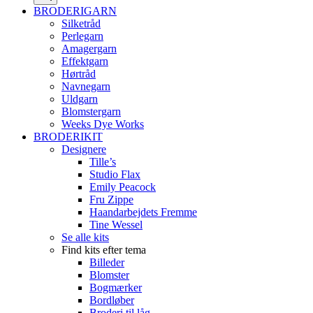
BRODERIGARN
Silketråd
Perlegarn
Amagergarn
Effektgarn
Hørtråd
Navnegarn
Uldgarn
Blomstergarn
Weeks Dye Works
BRODERIKIT
Designere
Tille’s
Studio Flax
Emily Peacock
Fru Zippe
Haandarbejdets Fremme
Tine Wessel
Se alle kits
Find kits efter tema
Billeder
Blomster
Bogmærker
Bordløber
Broderi til låg