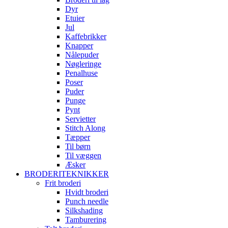
Dyr
Etuier
Jul
Kaffebrikker
Knapper
Nålepuder
Nøgleringe
Penalhuse
Poser
Puder
Punge
Pynt
Servietter
Stitch Along
Tæpper
Til børn
Til væggen
Æsker
BRODERITEKNIKKER
Frit broderi
Hvidt broderi
Punch needle
Silkshading
Tamburering