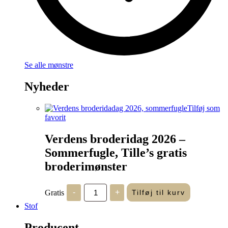
Se alle mønstre
Nyheder
Tilføj som
favorit
Verdens broderidag 2026 –
Sommerfugle, Tille’s gratis
broderimønster
Verdens
Gratis
-
+
Tilføj til kurv
broderidag
2026
Stof
-
Sommerfugle,
Producent
Tille's