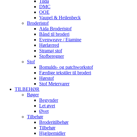
Tilda
DMC
OOE
Vaupel & Heilenbeck
Broderistof
Aida Broderistof
Bånd til broderi
Evenweave / Etamine
Hørlærred
Stramaj stof
Stofberegner
Stof
Bomulds- og patchworkstof
Færdige tekstiler til broderi
Hørstof
Stof Metervarer
TILBEHØR
Bøger
Begynder
Let øvet
Øvet
Tilbehør
Broderitilbehør
Tilbehør
Hjælpemidler