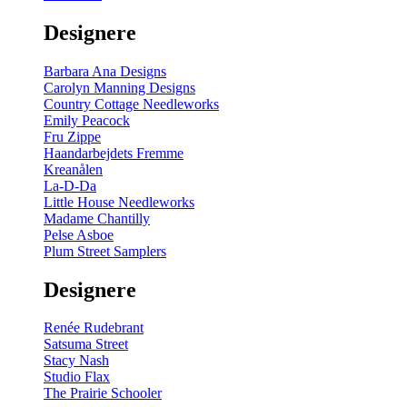
gul
-
Designere
200
m
antal
Barbara Ana Designs
Carolyn Manning Designs
Country Cottage Needleworks
Emily Peacock
Fru Zippe
Haandarbejdets Fremme
Kreanålen
La-D-Da
Little House Needleworks
Madame Chantilly
Pelse Asboe
Plum Street Samplers
Designere
Renée Rudebrant
Satsuma Street
Stacy Nash
Studio Flax
The Prairie Schooler