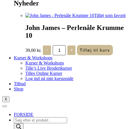
Nyheder
Tilføj som favorit
John James – Perlenåle Krumme
10
John
39,00
kr.
-
+
Tilføj til kurv
James
-
Kurser & Workshops
Perlenåle
Kurser & Workshops
Krumme
Tille’s Live Broderikurser
10
Tilles Online Kurser
antal
Log ind på min kursusside
Tilbud
Shop
X
FORSIDE
Products
search