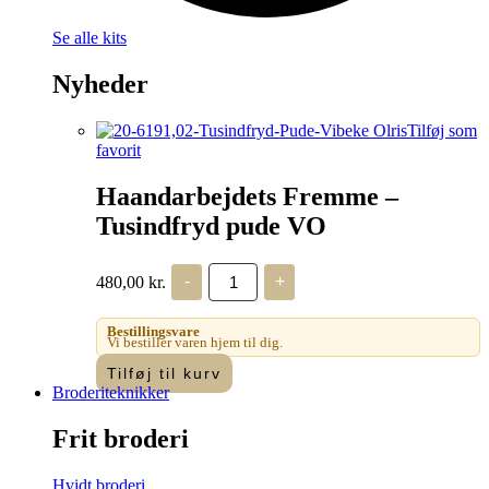
Se alle kits
Nyheder
Tilføj som
favorit
Haandarbejdets Fremme –
Tusindfryd pude VO
Haandarbejdets
480,00
kr.
-
+
Fremme
-
Tusindfryd
Bestillingsvare
pude
Vi bestiller varen hjem til dig.
VO
Tilføj til kurv
antal
Broderiteknikker
Frit broderi
Hvidt broderi