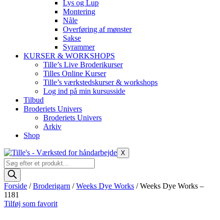
Lys og Lup
Montering
Nåle
Overføring af mønster
Sakse
Syrammer
KURSER & WORKSHOPS
Tille’s Live Broderikurser
Tilles Online Kurser
Tille’s værkstedskurser & workshops
Log ind på min kursusside
Tilbud
Broderiets Univers
Broderiets Univers
Arkiv
Shop
X
Products
search
Forside
/
Broderigarn
/
Weeks Dye Works
/ Weeks Dye Works –
1181
Tilføj som favorit