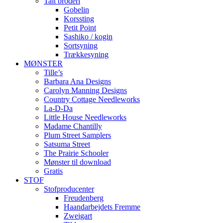
Talt broderi
Gobelin
Korssting
Petit Point
Sashiko / kogin
Sortsyning
Trækkesyning
MØNSTER
Tille’s
Barbara Ana Designs
Carolyn Manning Designs
Country Cottage Needleworks
La-D-Da
Little House Needleworks
Madame Chantilly
Plum Street Samplers
Satsuma Street
The Prairie Schooler
Mønster til download
Gratis
STOF
Stofproducenter
Freudenberg
Haandarbejdets Fremme
Zweigart