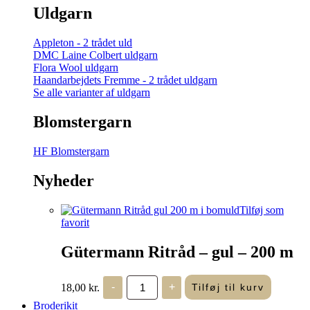
Uldgarn
Appleton - 2 trådet uld
DMC Laine Colbert uldgarn
Flora Wool uldgarn
Haandarbejdets Fremme - 2 trådet uldgarn
Se alle varianter af uldgarn
Blomstergarn
HF Blomstergarn
Nyheder
Tilføj som
favorit
Gütermann Ritråd – gul – 200 m
Gütermann
18,00
kr.
-
+
Tilføj til kurv
Ritråd
-
Broderikit