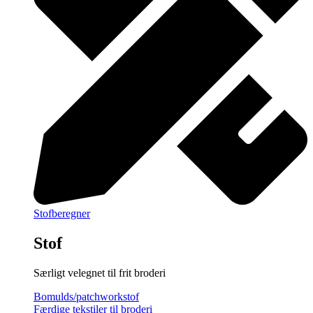
Stofberegner
Stof
Særligt velegnet til frit broderi
Bomulds/patchworkstof
Færdige tekstiler til broderi