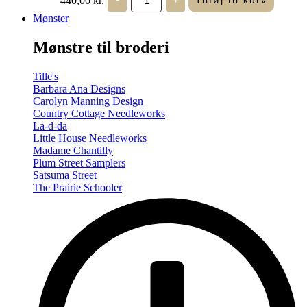
Tilføj til kurv
in
Seasons
Mønster
-
Summer/Autumn
Mønstre til broderi
(Volume
Two)
antal
Tille's
Barbara Ana Designs
Carolyn Manning Design
Country Cottage Needleworks
La-d-da
Little House Needleworks
Madame Chantilly
Plum Street Samplers
Satsuma Street
The Prairie Schooler