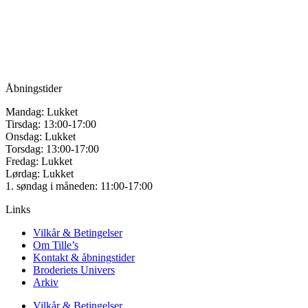
vælges
Vandmanden 12B
på
9200 Aalborg SV
varesiden
Tlf.: +45
81987264
Mail:
info@tilles.dk
CVR: 42501328
Åbningstider
Mandag: Lukket
Tirsdag: 13:00-17:00
Onsdag: Lukket
Torsdag: 13:00-17:00
Fredag: Lukket
Lørdag: Lukket
1. søndag i måneden: 11:00-17:00
Links
Vilkår & Betingelser
Om Tille’s
Kontakt & åbningstider
Broderiets Univers
Arkiv
Vilkår & Betingelser