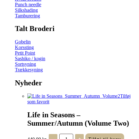
Punch needle
Silkshading
Tamburering
Talt Broderi
Gobelin
Korssting
Petit Point
Sashiko / kogin
Sortsyning
Trækkesyning
Nyheder
Tilføj
som favorit
Life in Seasons –
Summer/Autumn (Volume Two)
Life
440,00
kr.
-
+