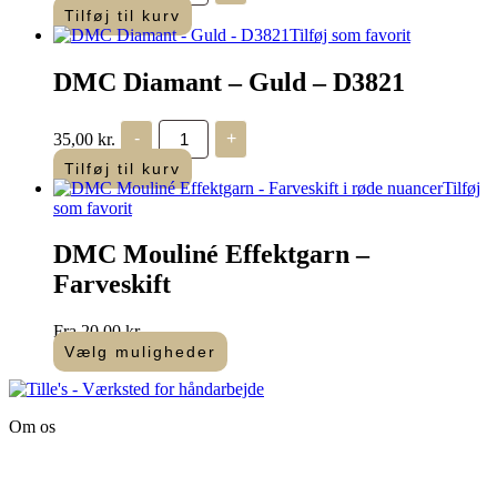
polyestertråd
Tilføj til kurv
-
Tilføj som favorit
"Kineser
tråd"
DMC Diamant – Guld – D3821
antal
DMC
35,00
kr.
-
+
Diamant
-
Tilføj til kurv
Guld
Tilføj
-
som favorit
D3821
antal
DMC Mouliné Effektgarn –
Farveskift
Fra
20,00
kr.
Vælg muligheder
Dette
vare
har
Om os
flere
varianter.
Tille’s – Værksted
Mulighederne
for håndarbejde
kan