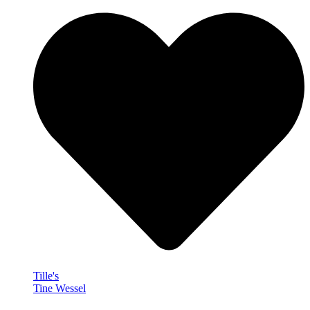
Tille's
Tine Wessel