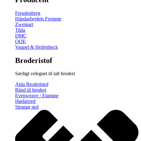
gratis
broderimønster
Freudenberg
antal
Håndarbejdets Fremme
Zweigart
Tilda
DMC
OOE
Vaupel & Heilenbeck
Broderistof
Særligt velegnet til talt broderi
Aida Broderistof
Bånd til broderi
Evenweave / Etamine
Hørlærred
Stramaj stof