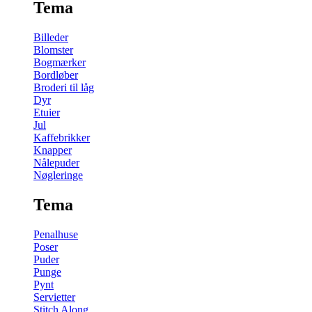
Tema
Billeder
Blomster
Bogmærker
Bordløber
Broderi til låg
Dyr
Etuier
Jul
Kaffebrikker
Knapper
Nålepuder
Nøgleringe
Tema
Penalhuse
Poser
Puder
Punge
Pynt
Servietter
Stitch Along