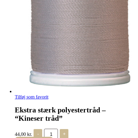
Tilføj som favorit
Ekstra stærk polyestertråd –
“Kineser tråd”
Ekstra
44,00
kr.
-
+
stærk