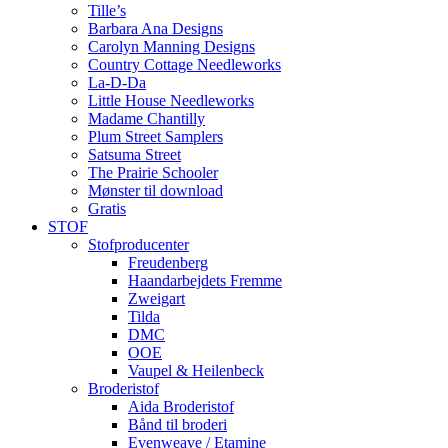
Tille’s
Barbara Ana Designs
Carolyn Manning Designs
Country Cottage Needleworks
La-D-Da
Little House Needleworks
Madame Chantilly
Plum Street Samplers
Satsuma Street
The Prairie Schooler
Mønster til download
Gratis
STOF
Stofproducenter
Freudenberg
Haandarbejdets Fremme
Zweigart
Tilda
DMC
OOE
Vaupel & Heilenbeck
Broderistof
Aida Broderistof
Bånd til broderi
Evenweave / Etamine