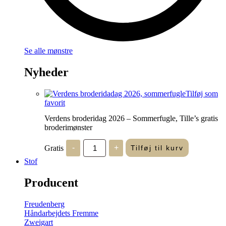
Se alle mønstre
Nyheder
Tilføj som
favorit
Verdens broderidag 2026 – Sommerfugle, Tille’s gratis
broderimønster
Verdens
Gratis
-
+
Tilføj til kurv
broderidag
2026
Stof
-
Sommerfugle,
Producent
Tille's
gratis
broderimønster
Freudenberg
antal
Håndarbejdets Fremme
Zweigart