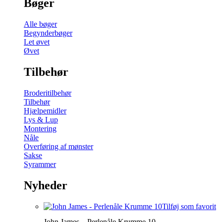
Bøger
Alle bøger
Begynderbøger
Let øvet
Øvet
Tilbehør
Broderitilbehør
Tilbehør
Hjælpemidler
Lys & Lup
Montering
Nåle
Overføring af mønster
Sakse
Syrammer
Nyheder
Tilføj som favorit
John James – Perlenåle Krumme 10