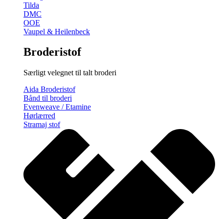
Tilda
DMC
OOE
Vaupel & Heilenbeck
Broderistof
Særligt velegnet til talt broderi
Aida Broderistof
Bånd til broderi
Evenweave / Etamine
Hørlærred
Stramaj stof