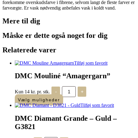
forekomme overskudsfarve i fibrene, selvom langt de fleste farver er
farveægte. Er vask nødvendig anbefales vask i koldt vand.
Mere til
dig
Måske er dette også
noget for dig
Relaterede varer
Tilføj som favorit
DMC Mouliné “Amagergarn”
DMC
Kun 14 kr. pr. stk.
-
+
Mouliné
"Amagergarn"
Vælg muligheder
antal
Tilføj som favorit
DMC Diamant Grande – Guld –
G3821