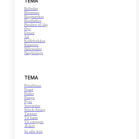
TEMA
Billeder
Blomster
Bogmærker
Bordløber
Broderi til låg
Dyr
Etuier
Jul
Kaffebrikker
Knapper
Nålepuder
Nøgleringe
TEMA
Penalhuse
Poser
Puder
Punge
Pynt
Servietter
Stitch Along
Tæpper
Til børn
Til væggen
Æsker
Se alle kits