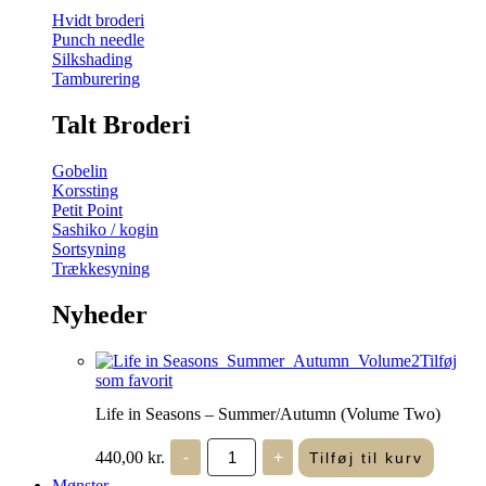
Hvidt broderi
Punch needle
Silkshading
Tamburering
Talt Broderi
Gobelin
Korssting
Petit Point
Sashiko / kogin
Sortsyning
Trækkesyning
Nyheder
Tilføj
som favorit
Life in Seasons – Summer/Autumn (Volume Two)
Life
440,00
kr.
-
+
Tilføj til kurv
in
Seasons
Mønster