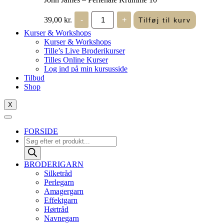
John
39,00
kr.
-
+
Tilføj til kurv
James
-
Kurser & Workshops
Perlenåle
Kurser & Workshops
Krumme
Tille’s Live Broderikurser
10
Tilles Online Kurser
antal
Log ind på min kursusside
Tilbud
Shop
X
FORSIDE
Products
search
BRODERIGARN
Silketråd
Perlegarn
Amagergarn
Effektgarn
Hørtråd
Navnegarn