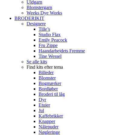
Uldgarn
Blomstergarn
Weeks Dye Works
BRODERIKIT
Designere
Tille’s
Studio Flax
Emily Peacock
Fru Zippe
Haandarbejdets Fremme
Tine Wessel
Se alle kits
Find kits efter tema
Billeder
Blomster
Bogmærker
Bordløber
Broderi til låg
Dyr
Etuier
Jul
Kaffebrikker
Knapper
Nålepuder
Nøgleringe