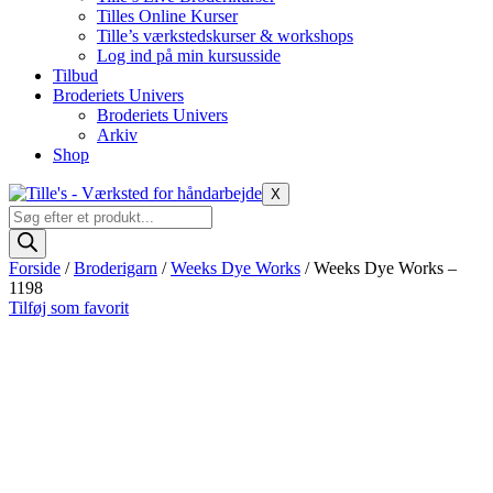
Tilles Online Kurser
Tille’s værkstedskurser & workshops
Log ind på min kursusside
Tilbud
Broderiets Univers
Broderiets Univers
Arkiv
Shop
X
Products
search
Forside
/
Broderigarn
/
Weeks Dye Works
/ Weeks Dye Works –
1198
Tilføj som favorit