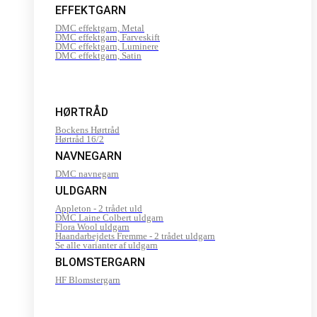
EFFEKTGARN
DMC effektgarn, Metal
DMC effektgarn, Farveskift
DMC effektgarn, Luminere
DMC effektgarn, Satin
HØRTRÅD
Bockens Hørtråd
Hørtråd 16/2
NAVNEGARN
DMC navnegarn
ULDGARN
Appleton - 2 trådet uld
DMC Laine Colbert uldgarn
Flora Wool uldgarn
Haandarbejdets Fremme - 2 trådet uldgarn
Se alle varianter af uldgarn
BLOMSTERGARN
HF Blomstergarn