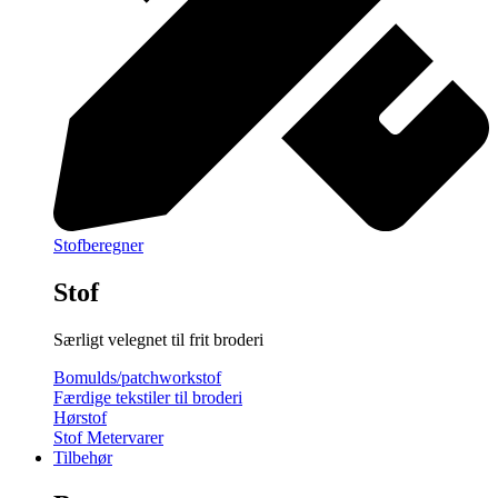
Stofberegner
Stof
Særligt velegnet til frit broderi
Bomulds/patchworkstof
Færdige tekstiler til broderi
Hørstof
Stof Metervarer
Tilbehør