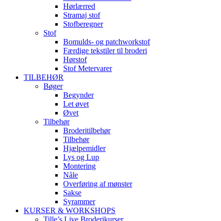
Hørlærred
Stramaj stof
Stofberegner
Stof
Bomulds- og patchworkstof
Færdige tekstiler til broderi
Hørstof
Stof Metervarer
TILBEHØR
Bøger
Begynder
Let øvet
Øvet
Tilbehør
Broderitilbehør
Tilbehør
Hjælpemidler
Lys og Lup
Montering
Nåle
Overføring af mønster
Sakse
Syrammer
KURSER & WORKSHOPS
Tille’s Live Broderikurser