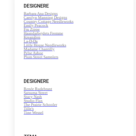
DESIGNERE
Barbara Ana Designs
Carolyn Manning Designs
Country Cottage Needleworks
Emily Peacock
Fru Zippe
Haandarbejdets Fremme
Kreanålen
La-D-Da
Little House Needleworks
Madame Chantilly
Pelse Asboe
Plum Street Samplers
DESIGNERE
Renée Rudebrant
Satsuma Street
Stacy Nash
Studio Flax
The Prairie Schooler
Tille's
Tine Wessel