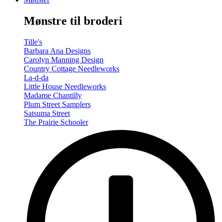
-
Summer/Autumn
Mønstre til broderi
(Volume
Two)
antal
Tille's
Barbara Ana Designs
Carolyn Manning Design
Country Cottage Needleworks
La-d-da
Little House Needleworks
Madame Chantilly
Plum Street Samplers
Satsuma Street
The Prairie Schooler