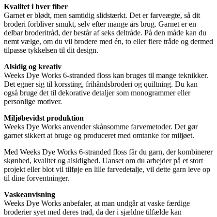
Kvalitet i hver fiber
Garnet er blødt, men samtidig slidstærkt. Det er farveægte, så dit
broderi forbliver smukt, selv efter mange års brug. Garnet er en
delbar broderitråd, der består af seks deltråde. På den måde kan du
nemt vælge, om du vil brodere med én, to eller flere tråde og dermed
tilpasse tykkelsen til dit design.
Alsidig og kreativ
Weeks Dye Works 6-stranded floss kan bruges til mange teknikker.
Det egner sig til korssting, frihåndsbroderi og quiltning. Du kan
også bruge det til dekorative detaljer som monogrammer eller
personlige motiver.
Miljøbevidst produktion
Weeks Dye Works anvender skånsomme farvemetoder. Det gør
garnet sikkert at bruge og produceret med omtanke for miljøet.
Med Weeks Dye Works 6-stranded floss får du garn, der kombinerer
skønhed, kvalitet og alsidighed. Uanset om du arbejder på et stort
projekt eller blot vil tilføje en lille farvedetalje, vil dette garn leve op
til dine forventninger.
Vaskeanvisning
Weeks Dye Works anbefaler, at man undgår at vaske færdige
broderier syet med deres tråd, da der i sjældne tilfælde kan