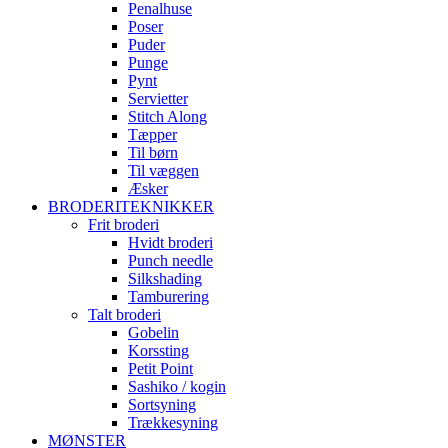
Penalhuse
Poser
Puder
Punge
Pynt
Servietter
Stitch Along
Tæpper
Til børn
Til væggen
Æsker
BRODERITEKNIKKER
Frit broderi
Hvidt broderi
Punch needle
Silkshading
Tamburering
Talt broderi
Gobelin
Korssting
Petit Point
Sashiko / kogin
Sortsyning
Trækkesyning
MØNSTER