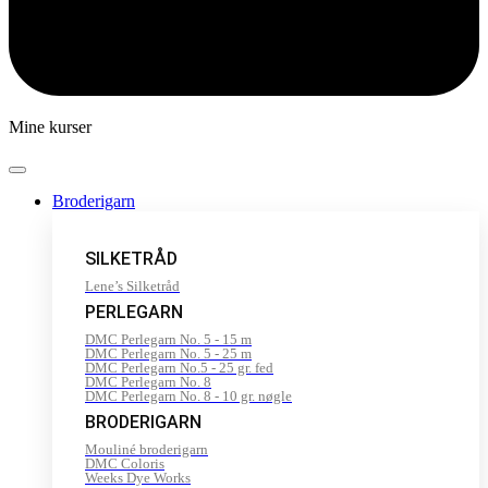
Mine kurser
Broderigarn
SILKETRÅD
Lene’s Silketråd
PERLEGARN
DMC Perlegarn No. 5 - 15 m
DMC Perlegarn No. 5 - 25 m
DMC Perlegarn No.5 - 25 gr. fed
DMC Perlegarn No. 8
DMC Perlegarn No. 8 - 10 gr. nøgle
BRODERIGARN
Mouliné broderigarn
DMC Coloris
Weeks Dye Works