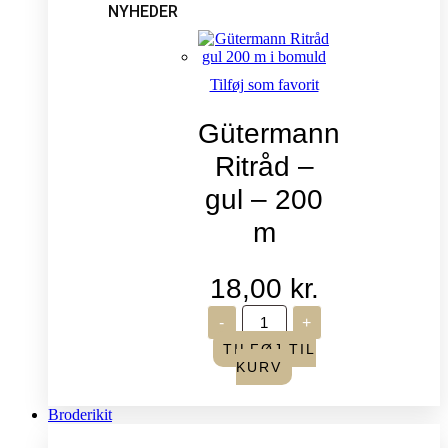
NYHEDER
Tilføj som favorit
Gütermann
Ritråd –
gul – 200
m
18,00
kr.
Gütermann
-
+
Ritråd
-
TILFØJ TIL
gul
KURV
-
200
m
Broderikit
antal