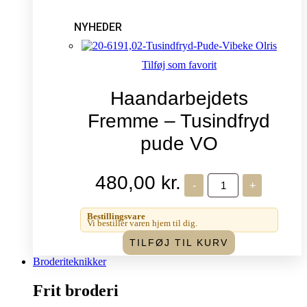
NYHEDER
Tilføj som favorit
Haandarbejdets
Fremme – Tusindfryd
pude VO
480,00
kr.
Haandarbejdets
-
+
Fremme
-
Tusindfryd
Bestillingsvare
pude
Vi bestiller varen hjem til dig.
VO
TILFØJ TIL KURV
antal
Broderiteknikker
Frit broderi