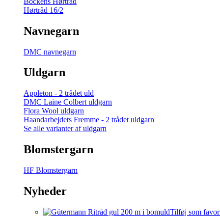
Bockens Hørtråd
Hørtråd 16/2
Navnegarn
DMC navnegarn
Uldgarn
Appleton - 2 trådet uld
DMC Laine Colbert uldgarn
Flora Wool uldgarn
Haandarbejdets Fremme - 2 trådet uldgarn
Se alle varianter af uldgarn
Blomstergarn
HF Blomstergarn
Nyheder
Tilføj som favor