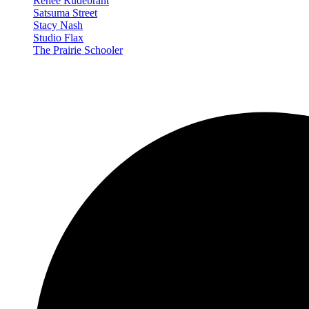
Renée Rudebrant
Satsuma Street
Stacy Nash
Studio Flax
The Prairie Schooler