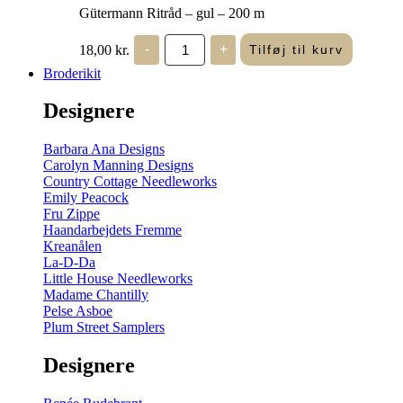
Gütermann Ritråd – gul – 200 m
Gütermann
18,00
kr.
-
+
Tilføj til kurv
Ritråd
-
Broderikit
gul
-
Designere
200
m
antal
Barbara Ana Designs
Carolyn Manning Designs
Country Cottage Needleworks
Emily Peacock
Fru Zippe
Haandarbejdets Fremme
Kreanålen
La-D-Da
Little House Needleworks
Madame Chantilly
Pelse Asboe
Plum Street Samplers
Designere