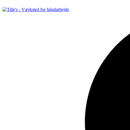
Videre
til
indhold