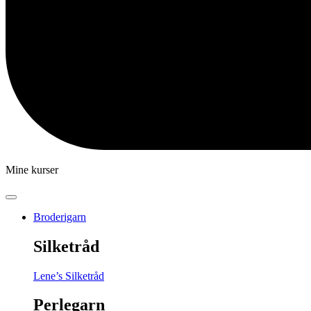
Mine kurser
Broderigarn
Silketråd
Lene’s Silketråd
Perlegarn