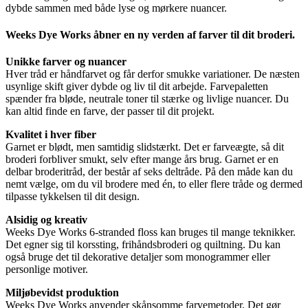
dybde sammen med både lyse og mørkere nuancer.
Weeks Dye Works åbner en ny verden af farver til dit broderi.
Unikke farver og nuancer
Hver tråd er håndfarvet og får derfor smukke variationer. De næsten
usynlige skift giver dybde og liv til dit arbejde. Farvepaletten
spænder fra bløde, neutrale toner til stærke og livlige nuancer. Du
kan altid finde en farve, der passer til dit projekt.
Kvalitet i hver fiber
Garnet er blødt, men samtidig slidstærkt. Det er farveægte, så dit
broderi forbliver smukt, selv efter mange års brug. Garnet er en
delbar broderitråd, der består af seks deltråde. På den måde kan du
nemt vælge, om du vil brodere med én, to eller flere tråde og dermed
tilpasse tykkelsen til dit design.
Alsidig og kreativ
Weeks Dye Works 6-stranded floss kan bruges til mange teknikker.
Det egner sig til korssting, frihåndsbroderi og quiltning. Du kan
også bruge det til dekorative detaljer som monogrammer eller
personlige motiver.
Miljøbevidst produktion
Weeks Dye Works anvender skånsomme farvemetoder. Det gør