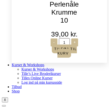
Perlenåle
Krumme
10
39,00
kr.
John
-
+
James
-
TILFØJ TIL
Perlenåle
KURV
Krumme
10
antal
Kurser & Workshops
Kurser & Workshops
Tille’s Live Broderikurser
Tilles Online Kurser
Log ind på min kursusside
Tilbud
Shop
X