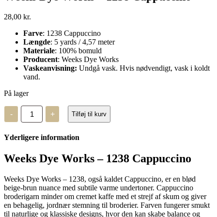
28,00
kr.
Farve
: 1238 Cappuccino
Længde
: 5 yards / 4,57 meter
Materiale
: 100% bomuld
Producent
: Weeks Dye Works
Vaskeanvisning:
Undgå vask. Hvis nødvendigt, vask i koldt
vand.
På lager
Weeks
-
+
Tilføj til kurv
Dye
Works
-
Yderligere information
1238
Cappuccino
antal
Weeks Dye Works – 1238 Cappuccino
Weeks Dye Works – 1238, også kaldet Cappuccino, er en blød
beige-brun nuance med subtile varme undertoner. Cappuccino
broderigarn minder om cremet kaffe med et strejf af skum og giver
en behagelig, jordnær stemning til broderier. Farven fungerer smukt
til naturlige og klassiske designs, hvor den kan skabe balance og