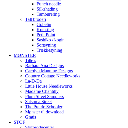
Punch needle
Silkshading
Tamburering
Talt broderi
Gobelin
Korssting
Petit Point
Sashiko / kogin
Sortsyning
Trækkesyning
MØNSTER
Tille’s
Barbara Ana Designs
Carolyn Manning Designs
Country Cottage Needleworks
La-D-Da
Little House Needleworks
Madame Chantilly
Plum Street Samplers
Satsuma Street
The Prairie Schooler
Mønster til download
Gratis
STOF
Stofproducenter