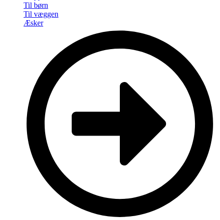
Til børn
Til væggen
Æsker