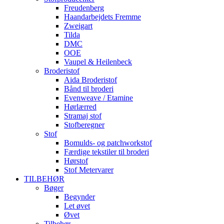
Freudenberg
Haandarbejdets Fremme
Zweigart
Tilda
DMC
OOE
Vaupel & Heilenbeck
Broderistof
Aida Broderistof
Bånd til broderi
Evenweave / Etamine
Hørlærred
Stramaj stof
Stofberegner
Stof
Bomulds- og patchworkstof
Færdige tekstiler til broderi
Hørstof
Stof Metervarer
TILBEHØR
Bøger
Begynder
Let øvet
Øvet
Tilbehør