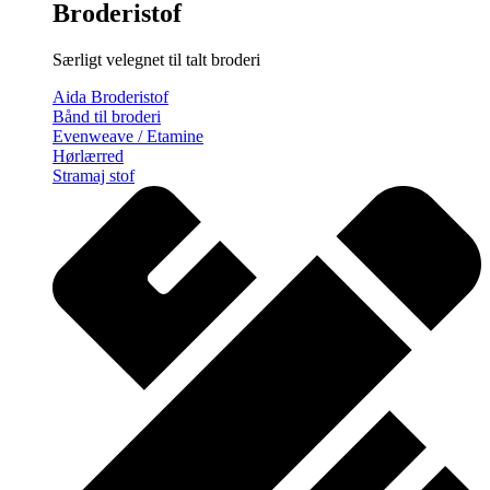
Broderistof
Særligt velegnet til talt broderi
Aida Broderistof
Bånd til broderi
Evenweave / Etamine
Hørlærred
Stramaj stof