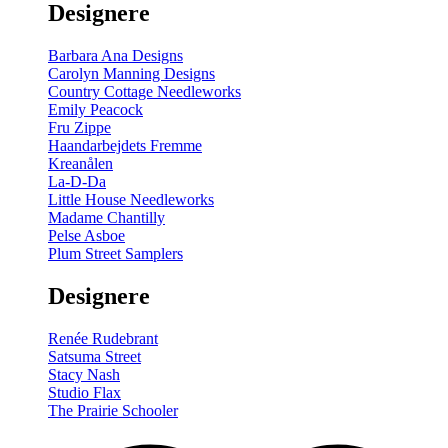
Designere
200
m
antal
Barbara Ana Designs
Carolyn Manning Designs
Country Cottage Needleworks
Emily Peacock
Fru Zippe
Haandarbejdets Fremme
Kreanålen
La-D-Da
Little House Needleworks
Madame Chantilly
Pelse Asboe
Plum Street Samplers
Designere
Renée Rudebrant
Satsuma Street
Stacy Nash
Studio Flax
The Prairie Schooler