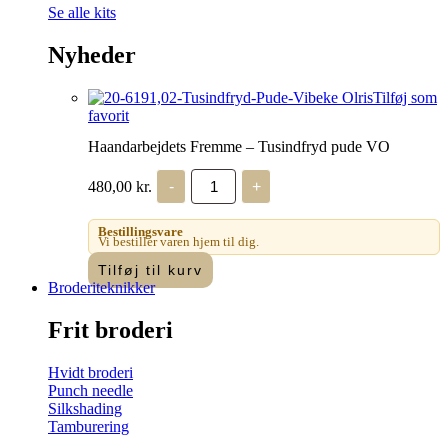
Se alle kits
Nyheder
Tilføj som
favorit
Haandarbejdets Fremme – Tusindfryd pude VO
Haandarbejdets
480,00
kr.
-
+
Fremme
-
Tusindfryd
Bestillingsvare
pude
Vi bestiller varen hjem til dig.
VO
Tilføj til kurv
antal
Broderiteknikker
Frit broderi
Hvidt broderi
Punch needle
Silkshading
Tamburering