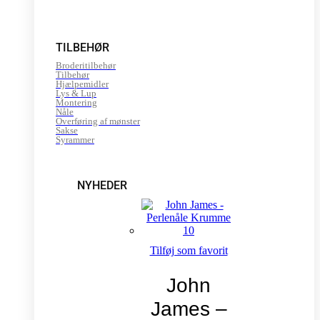
TILBEHØR
Broderitilbehør
Tilbehør
Hjælpemidler
Lys & Lup
Montering
Nåle
Overføring af mønster
Sakse
Syrammer
NYHEDER
Tilføj som favorit
John
James –