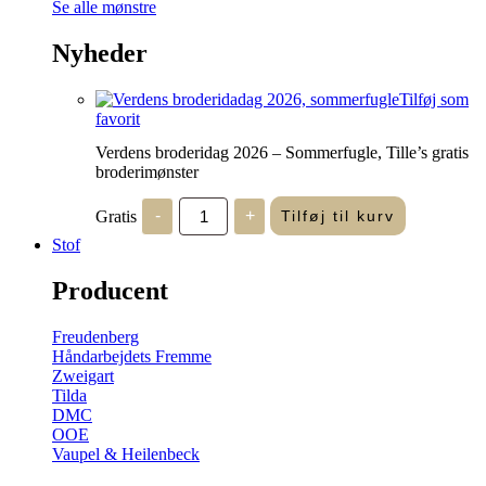
Se alle mønstre
Nyheder
Tilføj som
favorit
Verdens broderidag 2026 – Sommerfugle, Tille’s gratis
broderimønster
Verdens
Gratis
-
+
Tilføj til kurv
broderidag
2026
Stof
-
Sommerfugle,
Producent
Tille's
gratis
broderimønster
Freudenberg
antal
Håndarbejdets Fremme
Zweigart
Tilda
DMC
OOE
Vaupel & Heilenbeck