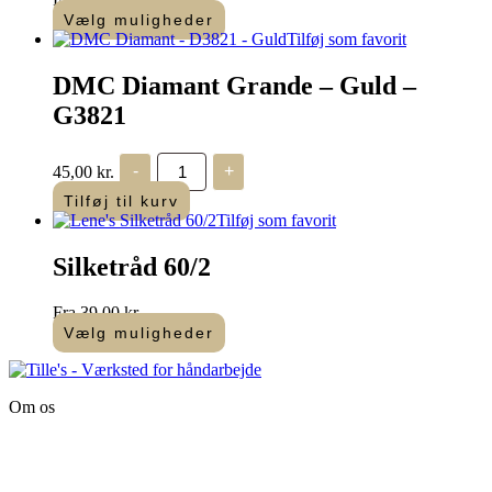
Vælg muligheder
Dette
Tilføj som favorit
vare
har
DMC Diamant Grande – Guld –
flere
G3821
varianter.
Mulighederne
kan
DMC
45,00
kr.
-
+
vælges
Diamant
Grande
på
Tilføj til kurv
-
varesiden
Tilføj som favorit
Guld
-
Silketråd 60/2
G3821
antal
Fra
39,00
kr.
Vælg muligheder
Dette
vare
har
Om os
flere
varianter.
Tille’s – Værksted
Mulighederne
for håndarbejde
kan
vælges