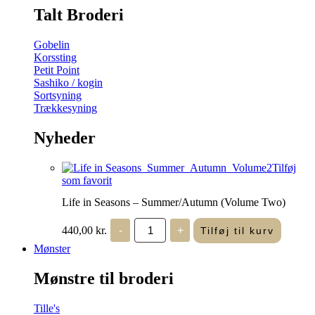
Talt Broderi
Gobelin
Korssting
Petit Point
Sashiko / kogin
Sortsyning
Trækkesyning
Nyheder
Tilføj
som favorit
Life in Seasons – Summer/Autumn (Volume Two)
Life
440,00
kr.
-
+
Tilføj til kurv
in
Seasons
Mønster
-
Summer/Autumn
Mønstre til broderi
(Volume
Two)
antal
Tille's