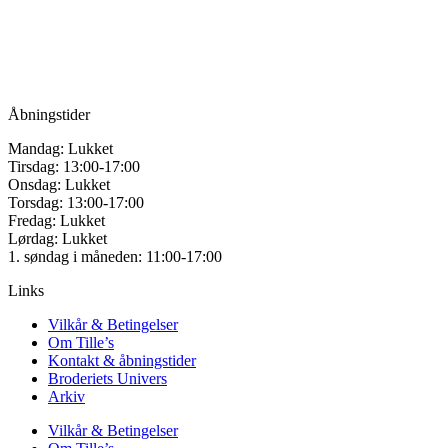
Vandmanden 12B
på
9200 Aalborg SV
varesiden
Tlf.: +45
81987264
Mail:
info@tilles.dk
CVR: 42501328
Åbningstider
Mandag: Lukket
Tirsdag: 13:00-17:00
Onsdag: Lukket
Torsdag: 13:00-17:00
Fredag: Lukket
Lørdag: Lukket
1. søndag i måneden: 11:00-17:00
Links
Vilkår & Betingelser
Om Tille’s
Kontakt & åbningstider
Broderiets Univers
Arkiv
Vilkår & Betingelser