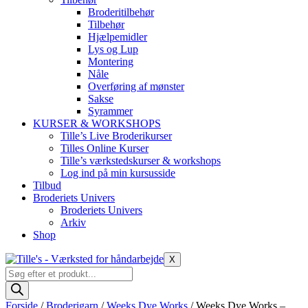
Broderitilbehør
Tilbehør
Hjælpemidler
Lys og Lup
Montering
Nåle
Overføring af mønster
Sakse
Syrammer
KURSER & WORKSHOPS
Tille’s Live Broderikurser
Tilles Online Kurser
Tille’s værkstedskurser & workshops
Log ind på min kursusside
Tilbud
Broderiets Univers
Broderiets Univers
Arkiv
Shop
X
Products
search
Forside
/
Broderigarn
/
Weeks Dye Works
/ Weeks Dye Works –