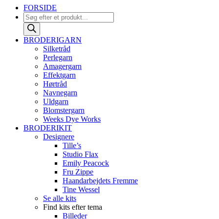
FORSIDE
Products
search
BRODERIGARN
Silketråd
Perlegarn
Amagergarn
Effektgarn
Hørtråd
Navnegarn
Uldgarn
Blomstergarn
Weeks Dye Works
BRODERIKIT
Designere
Tille’s
Studio Flax
Emily Peacock
Fru Zippe
Haandarbejdets Fremme
Tine Wessel
Se alle kits
Find kits efter tema
Billeder