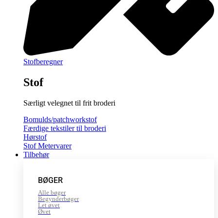
Stofberegner
Stof
Særligt velegnet til frit broderi
Bomulds/patchworkstof
Færdige tekstiler til broderi
Hørstof
Stof Metervarer
Tilbehør
BØGER
Alle bøger
Begynderbøger
Let øvet
Øvet