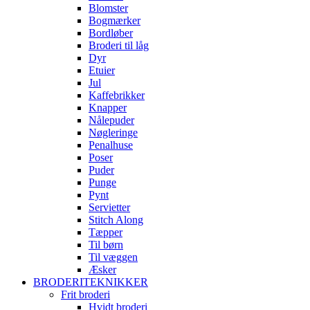
Blomster
Bogmærker
Bordløber
Broderi til låg
Dyr
Etuier
Jul
Kaffebrikker
Knapper
Nålepuder
Nøgleringe
Penalhuse
Poser
Puder
Punge
Pynt
Servietter
Stitch Along
Tæpper
Til børn
Til væggen
Æsker
BRODERITEKNIKKER
Frit broderi
Hvidt broderi