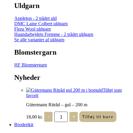
Uldgarn
Appleton - 2 trådet uld
DMC Laine Colbert uldgarn
Flora Wool uldgarn
Haandarbejdets Fremme - 2 trådet uldgarn
Se alle varianter af uldgarn
Blomstergarn
HF Blomstergarn
Nyheder
Tilføj som
favorit
Gütermann Ritråd – gul – 200 m
Gütermann
18,00
kr.
-
+
Tilføj til kurv
Ritråd
-
Broderikit
gul
-