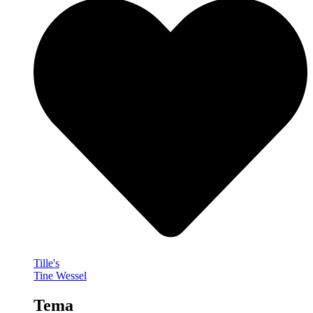
Tille's
Tine Wessel
Tema