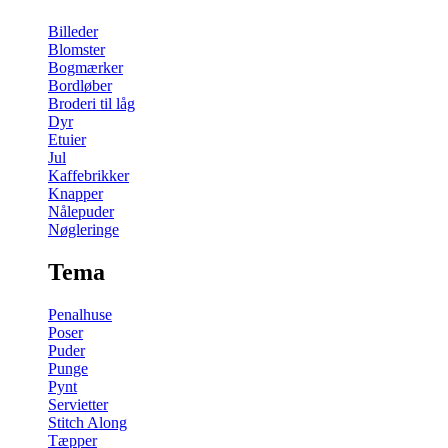
Billeder
Blomster
Bogmærker
Bordløber
Broderi til låg
Dyr
Etuier
Jul
Kaffebrikker
Knapper
Nålepuder
Nøgleringe
Tema
Penalhuse
Poser
Puder
Punge
Pynt
Servietter
Stitch Along
Tæpper