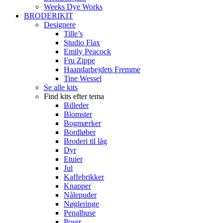
Weeks Dye Works
BRODERIKIT
Designere
Tille’s
Studio Flax
Emily Peacock
Fru Zippe
Haandarbejdets Fremme
Tine Wessel
Se alle kits
Find kits efter tema
Billeder
Blomster
Bogmærker
Bordløber
Broderi til låg
Dyr
Etuier
Jul
Kaffebrikker
Knapper
Nålepuder
Nøgleringe
Penalhuse
Poser