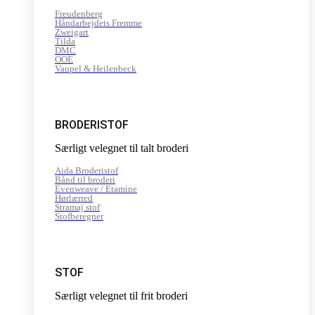
Freudenberg
Håndarbejdets Fremme
Zweigart
Tilda
DMC
OOE
Vaupel & Heilenbeck
BRODERISTOF
Særligt velegnet til talt broderi
Aida Broderistof
Bånd til broderi
Evenweave / Etamine
Hørlærred
Stramaj stof
Stofberegner
STOF
Særligt velegnet til frit broderi