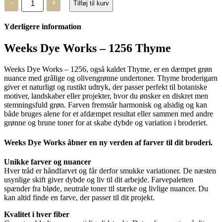
-
+
Tilføj til kurv
Dye
Works
-
Yderligere information
1256
-
Thyme
Weeks Dye Works – 1256 Thyme
antal
Weeks Dye Works – 1256, også kaldet Thyme, er en dæmpet grøn
nuance med grålige og olivengrønne undertoner. Thyme broderigarn
giver et naturligt og rustikt udtryk, der passer perfekt til botaniske
motiver, landskaber eller projekter, hvor du ønsker en diskret men
stemningsfuld grøn. Farven fremstår harmonisk og alsidig og kan
både bruges alene for et afdæmpet resultat eller sammen med andre
grønne og brune toner for at skabe dybde og variation i broderiet.
Weeks Dye Works åbner en ny verden af farver til dit broderi.
Unikke farver og nuancer
Hver tråd er håndfarvet og får derfor smukke variationer. De næsten
usynlige skift giver dybde og liv til dit arbejde. Farvepaletten
spænder fra bløde, neutrale toner til stærke og livlige nuancer. Du
kan altid finde en farve, der passer til dit projekt.
Kvalitet i hver fiber