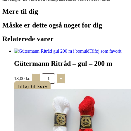
Mere til
dig
Måske er dette også
noget for dig
Relaterede varer
Tilføj som favorit
Gütermann Ritråd – gul – 200 m
Gütermann
18,00
kr.
-
+
Ritråd
-
Tilføj til kurv
gul
-
200
m
antal