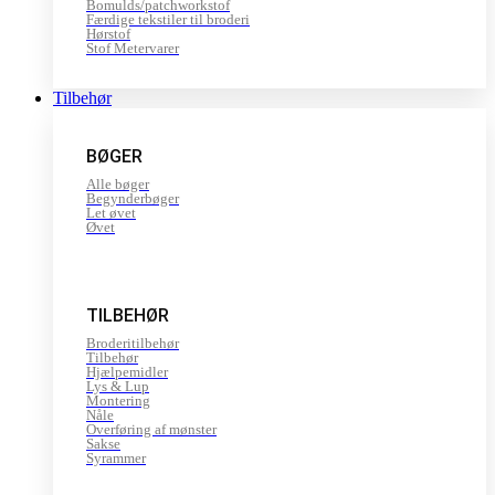
Bomulds/patchworkstof
Færdige tekstiler til broderi
Hørstof
Stof Metervarer
Tilbehør
BØGER
Alle bøger
Begynderbøger
Let øvet
Øvet
TILBEHØR
Broderitilbehør
Tilbehør
Hjælpemidler
Lys & Lup
Montering
Nåle
Overføring af mønster
Sakse
Syrammer