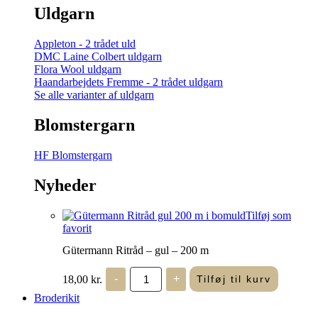
Uldgarn
Appleton - 2 trådet uld
DMC Laine Colbert uldgarn
Flora Wool uldgarn
Haandarbejdets Fremme - 2 trådet uldgarn
Se alle varianter af uldgarn
Blomstergarn
HF Blomstergarn
Nyheder
Tilføj som
favorit
Gütermann Ritråd – gul – 200 m
Gütermann
18,00
kr.
-
+
Tilføj til kurv
Ritråd
-
Broderikit
gul
-