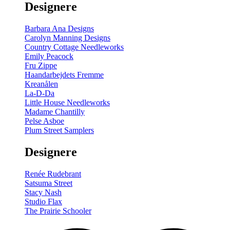
Designere
200
m
antal
Barbara Ana Designs
Carolyn Manning Designs
Country Cottage Needleworks
Emily Peacock
Fru Zippe
Haandarbejdets Fremme
Kreanålen
La-D-Da
Little House Needleworks
Madame Chantilly
Pelse Asboe
Plum Street Samplers
Designere
Renée Rudebrant
Satsuma Street
Stacy Nash
Studio Flax
The Prairie Schooler