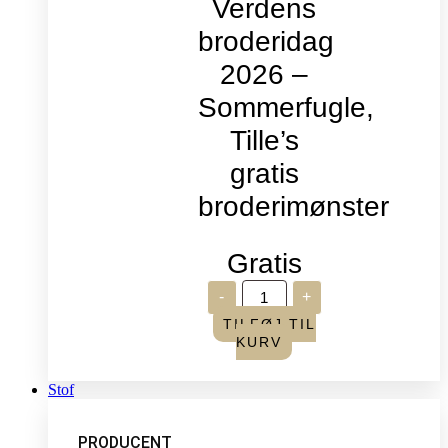
Verdens
broderidag
2026 –
Sommerfugle,
Tille’s
gratis
broderimønster
Gratis
Verdens
-
+
broderidag
2026
TILFØJ TIL
-
KURV
Sommerfugle,
Tille's
gratis
Stof
broderimønster
antal
PRODUCENT