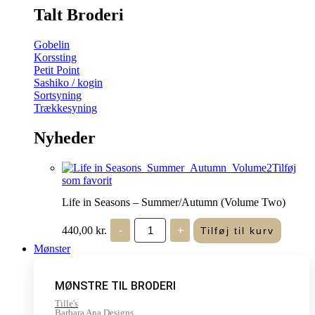
Talt Broderi
Gobelin
Korssting
Petit Point
Sashiko / kogin
Sortsyning
Trækkesyning
Nyheder
Tilføj
som favorit
Life in Seasons – Summer/Autumn (Volume Two)
Life
440,00
kr.
-
+
Tilføj til kurv
in
Seasons
Mønster
-
Summer/Autumn
(Volume
MØNSTRE TIL BRODERI
Two)
antal
Tille's
Barbara Ana Designs