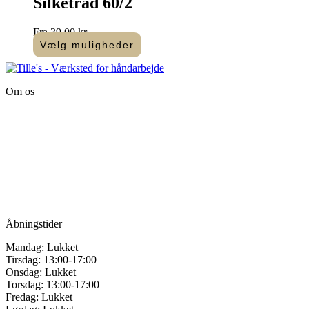
Silketråd 60/2
flere
varianter.
Fra
39,00
kr.
Mulighederne
Vælg muligheder
kan
Dette
vælges
vare
på
har
varesiden
Om os
flere
varianter.
Tille’s – Værksted
Mulighederne
for håndarbejde
kan
vælges
Vandmanden 12B
på
9200 Aalborg SV
varesiden
Tlf.: +45
81987264
Mail:
info@tilles.dk
CVR: 42501328
Åbningstider
Mandag: Lukket
Tirsdag: 13:00-17:00
Onsdag: Lukket
Torsdag: 13:00-17:00
Fredag: Lukket