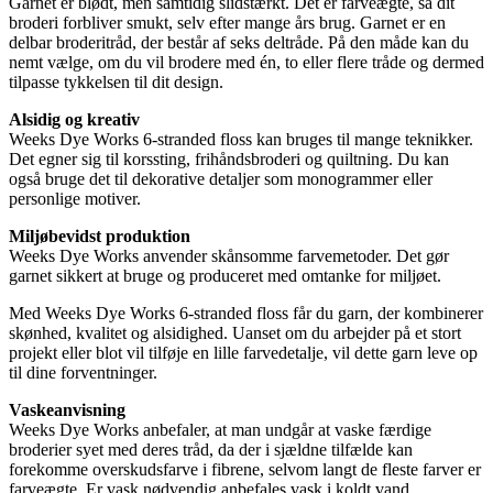
Garnet er blødt, men samtidig slidstærkt. Det er farveægte, så dit
broderi forbliver smukt, selv efter mange års brug. Garnet er en
delbar broderitråd, der består af seks deltråde. På den måde kan du
nemt vælge, om du vil brodere med én, to eller flere tråde og dermed
tilpasse tykkelsen til dit design.
Alsidig og kreativ
Weeks Dye Works 6-stranded floss kan bruges til mange teknikker.
Det egner sig til korssting, frihåndsbroderi og quiltning. Du kan
også bruge det til dekorative detaljer som monogrammer eller
personlige motiver.
Miljøbevidst produktion
Weeks Dye Works anvender skånsomme farvemetoder. Det gør
garnet sikkert at bruge og produceret med omtanke for miljøet.
Med Weeks Dye Works 6-stranded floss får du garn, der kombinerer
skønhed, kvalitet og alsidighed. Uanset om du arbejder på et stort
projekt eller blot vil tilføje en lille farvedetalje, vil dette garn leve op
til dine forventninger.
Vaskeanvisning
Weeks Dye Works anbefaler, at man undgår at vaske færdige
broderier syet med deres tråd, da der i sjældne tilfælde kan
forekomme overskudsfarve i fibrene, selvom langt de fleste farver er
farveægte. Er vask nødvendig anbefales vask i koldt vand.