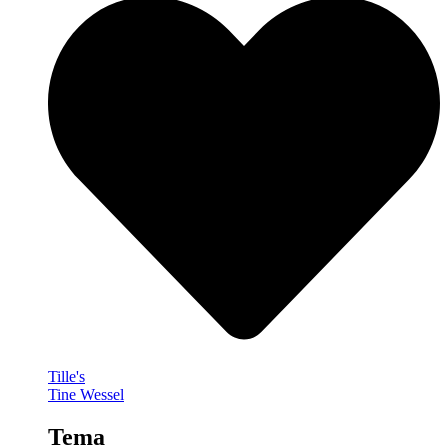
Tille's
Tine Wessel
Tema