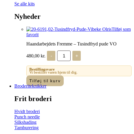
Se alle kits
Nyheder
Tilføj som
favorit
Haandarbejdets Fremme – Tusindfryd pude VO
Haandarbejdets
480,00
kr.
-
+
Fremme
-
Tusindfryd
Bestillingsvare
pude
Vi bestiller varen hjem til dig.
VO
Tilføj til kurv
antal
Broderiteknikker
Frit broderi
Hvidt broderi
Punch needle
Silkshading
Tamburering