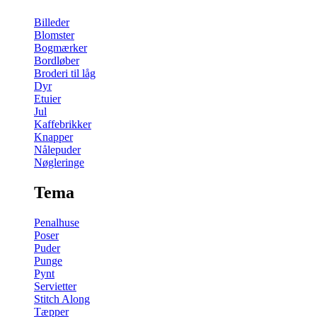
Billeder
Blomster
Bogmærker
Bordløber
Broderi til låg
Dyr
Etuier
Jul
Kaffebrikker
Knapper
Nålepuder
Nøgleringe
Tema
Penalhuse
Poser
Puder
Punge
Pynt
Servietter
Stitch Along
Tæpper