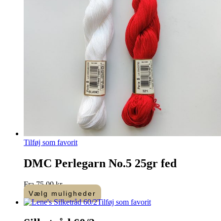
Tilføj som favorit
DMC Perlegarn No.5 25gr fed
Fra
75,00
kr.
Vælg muligheder
Dette
Tilføj som favorit
vare
har