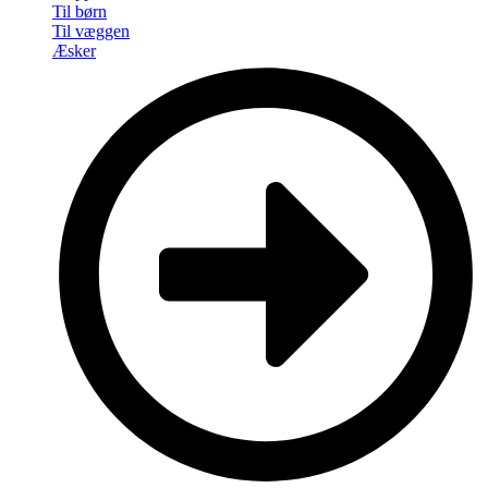
Til børn
Til væggen
Æsker