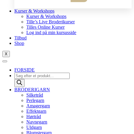
10
antal
Kurser & Workshops
Kurser & Workshops
Tille’s Live Broderikurser
Tilles Online Kurser
Log ind på min kursusside
Tilbud
Shop
X
FORSIDE
Products
search
BRODERIGARN
Silketråd
Perlegarn
Amagergarn
Effektgarn
Hørtråd
Navnegarn
Uldgarn
Blomstergarn