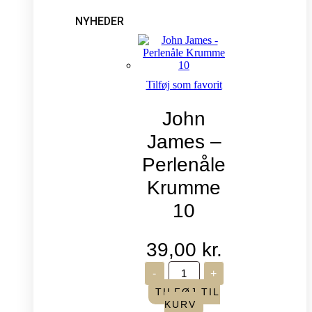
NYHEDER
Tilføj som favorit
John
James –
Perlenåle
Krumme
10
39,00
kr.
John
-
+
James
-
TILFØJ TIL
Perlenåle
KURV
Krumme