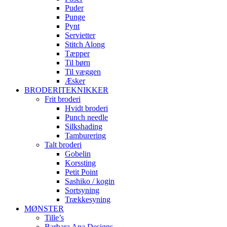
Puder
Punge
Pynt
Servietter
Stitch Along
Tæpper
Til børn
Til væggen
Æsker
BRODERITEKNIKKER
Frit broderi
Hvidt broderi
Punch needle
Silkshading
Tamburering
Talt broderi
Gobelin
Korssting
Petit Point
Sashiko / kogin
Sortsyning
Trækkesyning
MØNSTER
Tille’s
Barbara Ana Designs