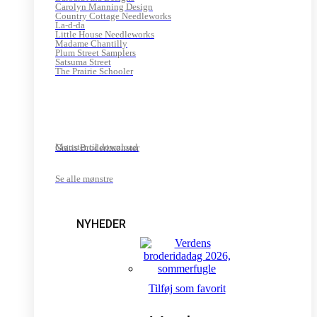
Carolyn Manning Design
Country Cottage Needleworks
La-d-da
Little House Needleworks
Madame Chantilly
Plum Street Samplers
Satsuma Street
The Prairie Schooler
Mønster til download
Gratis Broderimønster
Se alle mønstre
NYHEDER
Tilføj som favorit