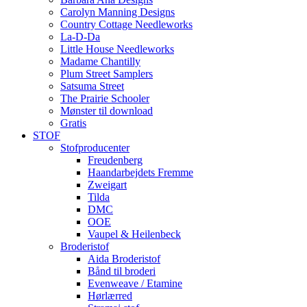
Carolyn Manning Designs
Country Cottage Needleworks
La-D-Da
Little House Needleworks
Madame Chantilly
Plum Street Samplers
Satsuma Street
The Prairie Schooler
Mønster til download
Gratis
STOF
Stofproducenter
Freudenberg
Haandarbejdets Fremme
Zweigart
Tilda
DMC
OOE
Vaupel & Heilenbeck
Broderistof
Aida Broderistof
Bånd til broderi
Evenweave / Etamine
Hørlærred