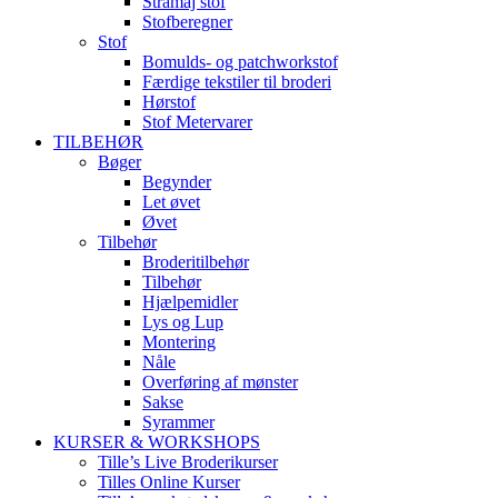
Stramaj stof
Stofberegner
Stof
Bomulds- og patchworkstof
Færdige tekstiler til broderi
Hørstof
Stof Metervarer
TILBEHØR
Bøger
Begynder
Let øvet
Øvet
Tilbehør
Broderitilbehør
Tilbehør
Hjælpemidler
Lys og Lup
Montering
Nåle
Overføring af mønster
Sakse
Syrammer
KURSER & WORKSHOPS
Tille’s Live Broderikurser
Tilles Online Kurser