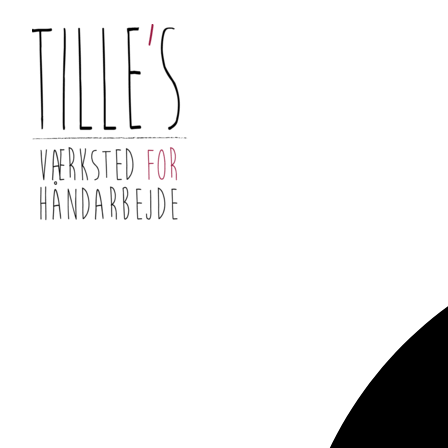
Videre
til
indhold