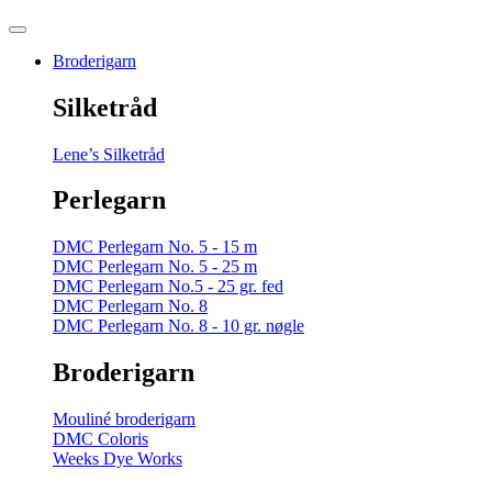
Broderigarn
Silketråd
Lene’s Silketråd
Perlegarn
DMC Perlegarn No. 5 - 15 m
DMC Perlegarn No. 5 - 25 m
DMC Perlegarn No.5 - 25 gr. fed
DMC Perlegarn No. 8
DMC Perlegarn No. 8 - 10 gr. nøgle
Broderigarn
Mouliné broderigarn
DMC Coloris
Weeks Dye Works