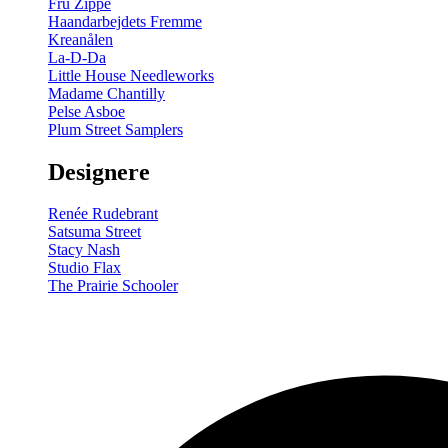
Fru Zippe
Haandarbejdets Fremme
Kreanålen
La-D-Da
Little House Needleworks
Madame Chantilly
Pelse Asboe
Plum Street Samplers
Designere
Renée Rudebrant
Satsuma Street
Stacy Nash
Studio Flax
The Prairie Schooler