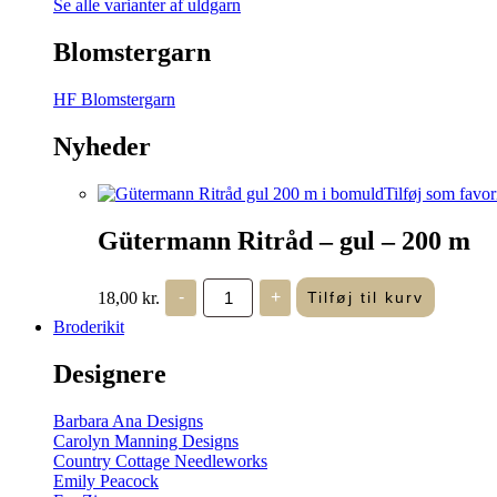
Se alle varianter af uldgarn
Blomstergarn
HF Blomstergarn
Nyheder
Tilføj som favor
Gütermann Ritråd – gul – 200 m
Gütermann
18,00
kr.
-
+
Tilføj til kurv
Ritråd
-
Broderikit
gul
-
Designere
200
m
antal
Barbara Ana Designs
Carolyn Manning Designs
Country Cottage Needleworks
Emily Peacock