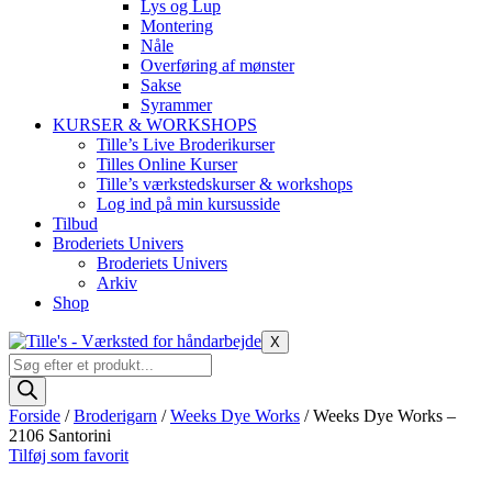
Lys og Lup
Montering
Nåle
Overføring af mønster
Sakse
Syrammer
KURSER & WORKSHOPS
Tille’s Live Broderikurser
Tilles Online Kurser
Tille’s værkstedskurser & workshops
Log ind på min kursusside
Tilbud
Broderiets Univers
Broderiets Univers
Arkiv
Shop
X
Products
search
Forside
/
Broderigarn
/
Weeks Dye Works
/ Weeks Dye Works –
2106 Santorini
Tilføj som favorit