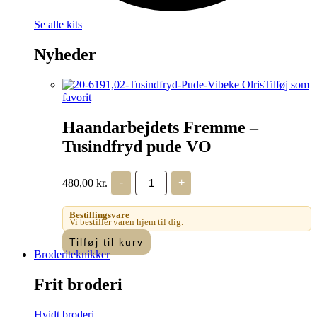
Se alle kits
Nyheder
Tilføj som
favorit
Haandarbejdets Fremme –
Tusindfryd pude VO
Haandarbejdets
480,00
kr.
-
+
Fremme
-
Tusindfryd
Bestillingsvare
pude
Vi bestiller varen hjem til dig.
VO
Tilføj til kurv
antal
Broderiteknikker
Frit broderi
Hvidt broderi