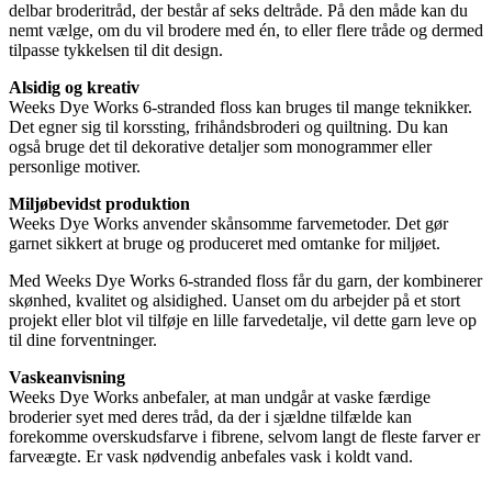
delbar broderitråd, der består af seks deltråde. På den måde kan du
nemt vælge, om du vil brodere med én, to eller flere tråde og dermed
tilpasse tykkelsen til dit design.
Alsidig og kreativ
Weeks Dye Works 6-stranded floss kan bruges til mange teknikker.
Det egner sig til korssting, frihåndsbroderi og quiltning. Du kan
også bruge det til dekorative detaljer som monogrammer eller
personlige motiver.
Miljøbevidst produktion
Weeks Dye Works anvender skånsomme farvemetoder. Det gør
garnet sikkert at bruge og produceret med omtanke for miljøet.
Med Weeks Dye Works 6-stranded floss får du garn, der kombinerer
skønhed, kvalitet og alsidighed. Uanset om du arbejder på et stort
projekt eller blot vil tilføje en lille farvedetalje, vil dette garn leve op
til dine forventninger.
Vaskeanvisning
Weeks Dye Works anbefaler, at man undgår at vaske færdige
broderier syet med deres tråd, da der i sjældne tilfælde kan
forekomme overskudsfarve i fibrene, selvom langt de fleste farver er
farveægte. Er vask nødvendig anbefales vask i koldt vand.