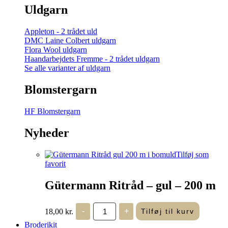
Uldgarn
Appleton - 2 trådet uld
DMC Laine Colbert uldgarn
Flora Wool uldgarn
Haandarbejdets Fremme - 2 trådet uldgarn
Se alle varianter af uldgarn
Blomstergarn
HF Blomstergarn
Nyheder
Tilføj som
favorit
Gütermann Ritråd – gul – 200 m
Gütermann
18,00
kr.
-
+
Tilføj til kurv
Ritråd
-
Broderikit