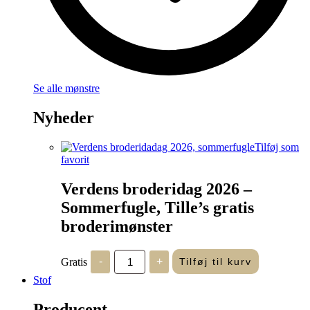
Se alle mønstre
Nyheder
Tilføj som
favorit
Verdens broderidag 2026 –
Sommerfugle, Tille’s gratis
broderimønster
Verdens
Gratis
-
+
Tilføj til kurv
broderidag
2026
Stof
-
Sommerfugle,
Producent
Tille's