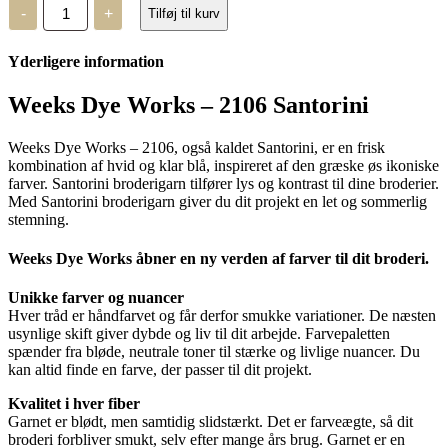
Weeks
-
+
Tilføj til kurv
Dye
Works
-
Yderligere information
2106
Santorini
antal
Weeks Dye Works – 2106 Santorini
Weeks Dye Works – 2106, også kaldet Santorini, er en frisk
kombination af hvid og klar blå, inspireret af den græske øs ikoniske
farver. Santorini broderigarn tilfører lys og kontrast til dine broderier.
Med Santorini broderigarn giver du dit projekt en let og sommerlig
stemning.
Weeks Dye Works åbner en ny verden af farver til dit broderi.
Unikke farver og nuancer
Hver tråd er håndfarvet og får derfor smukke variationer. De næsten
usynlige skift giver dybde og liv til dit arbejde. Farvepaletten
spænder fra bløde, neutrale toner til stærke og livlige nuancer. Du
kan altid finde en farve, der passer til dit projekt.
Kvalitet i hver fiber
Garnet er blødt, men samtidig slidstærkt. Det er farveægte, så dit
broderi forbliver smukt, selv efter mange års brug. Garnet er en