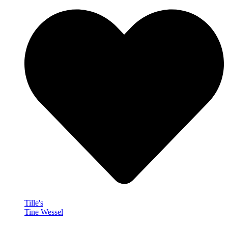
Tille's
Tine Wessel