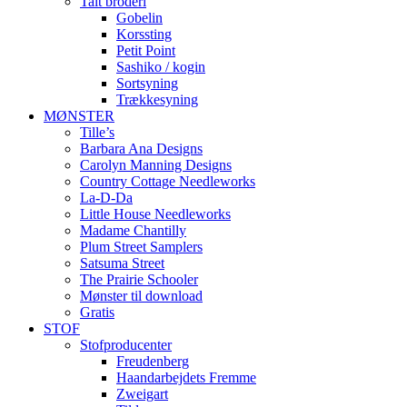
Talt broderi
Gobelin
Korssting
Petit Point
Sashiko / kogin
Sortsyning
Trækkesyning
MØNSTER
Tille’s
Barbara Ana Designs
Carolyn Manning Designs
Country Cottage Needleworks
La-D-Da
Little House Needleworks
Madame Chantilly
Plum Street Samplers
Satsuma Street
The Prairie Schooler
Mønster til download
Gratis
STOF
Stofproducenter
Freudenberg
Haandarbejdets Fremme
Zweigart