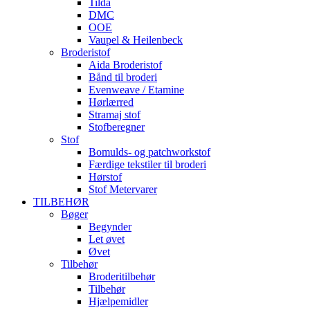
Tilda
DMC
OOE
Vaupel & Heilenbeck
Broderistof
Aida Broderistof
Bånd til broderi
Evenweave / Etamine
Hørlærred
Stramaj stof
Stofberegner
Stof
Bomulds- og patchworkstof
Færdige tekstiler til broderi
Hørstof
Stof Metervarer
TILBEHØR
Bøger
Begynder
Let øvet
Øvet
Tilbehør
Broderitilbehør
Tilbehør
Hjælpemidler