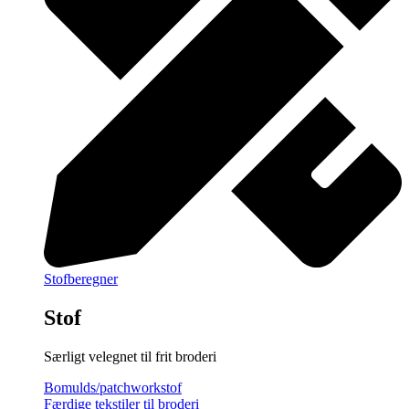
Stofberegner
Stof
Særligt velegnet til frit broderi
Bomulds/patchworkstof
Færdige tekstiler til broderi