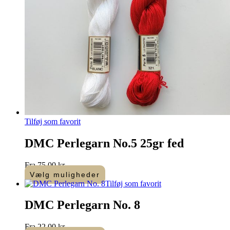
Tilføj som favorit
DMC Perlegarn No.5 25gr fed
Fra
75,00
kr.
Vælg muligheder
Dette
Tilføj som favorit
vare
har
DMC Perlegarn No. 8
flere
varianter.
Fra
22,00
kr.
Mulighederne