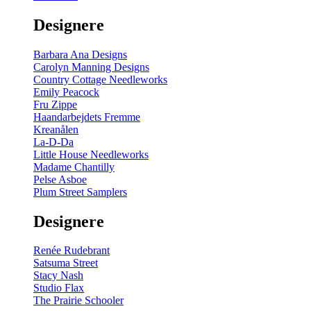
gul
-
Designere
200
m
antal
Barbara Ana Designs
Carolyn Manning Designs
Country Cottage Needleworks
Emily Peacock
Fru Zippe
Haandarbejdets Fremme
Kreanålen
La-D-Da
Little House Needleworks
Madame Chantilly
Pelse Asboe
Plum Street Samplers
Designere
Renée Rudebrant
Satsuma Street
Stacy Nash
Studio Flax
The Prairie Schooler