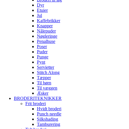
Dyr
Etuier
Jul
Kaffebrikker
Knapper
Nålepuder
Nøgleringe
Penalhuse
Poser
Puder
Punge
Pynt
Servietter
Stitch Along
Tæpper
Til børn
Til væggen
Æsker
BRODERITEKNIKKER
Frit broderi
Hvidt broderi
Punch needle
Silkshading
Tamburering