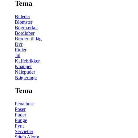
Tema
Billeder
Blomster
Bogmærker
Bordløber
Broderi til låg
Dyr
Etuier
Jul
Kaffebrikker
Knapper
Nålepuder
Nøgleringe
Tema
Penalhuse
Poser
Puder
Punge
Pynt
Servietter
Stitch Along