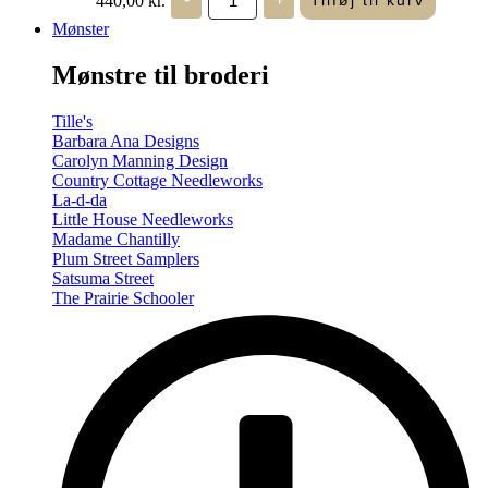
Tilføj til kurv
in
Seasons
Mønster
-
Summer/Autumn
Mønstre til broderi
(Volume
Two)
antal
Tille's
Barbara Ana Designs
Carolyn Manning Design
Country Cottage Needleworks
La-d-da
Little House Needleworks
Madame Chantilly
Plum Street Samplers
Satsuma Street
The Prairie Schooler