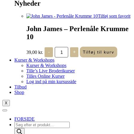
Nyheder
Tilføj som favorit
John James – Perlenåle Krumme
10
John
39,00
kr.
-
+
Tilføj til kurv
James
-
Kurser & Workshops
Perlenåle
Kurser & Workshops
Krumme
Tille’s Live Broderikurser
10
Tilles Online Kurser
antal
Log ind på min kursusside
Tilbud
Shop
X
FORSIDE
Products
search