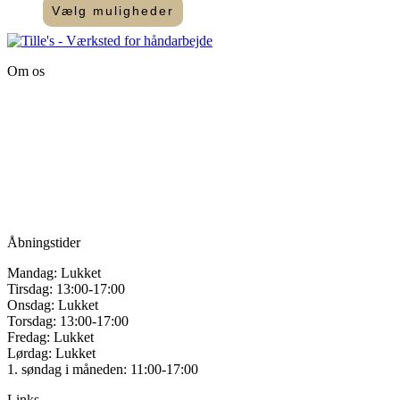
Vælg muligheder
kan
Dette
vælges
vare
på
har
varesiden
Om os
flere
varianter.
Tille’s – Værksted
Mulighederne
for håndarbejde
kan
vælges
Vandmanden 12B
på
9200 Aalborg SV
varesiden
Tlf.: +45
81987264
Mail:
info@tilles.dk
CVR: 42501328
Åbningstider
Mandag: Lukket
Tirsdag: 13:00-17:00
Onsdag: Lukket
Torsdag: 13:00-17:00
Fredag: Lukket
Lørdag: Lukket
1. søndag i måneden: 11:00-17:00
Links