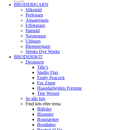
BRODERIGARN
Silketråd
Perlegarn
Amagergarn
Effektgarn
Hørtråd
Navnegarn
Uldgarn
Blomstergarn
Weeks Dye Works
BRODERIKIT
Designere
Tille’s
Studio Flax
Emily Peacock
Fru Zippe
Haandarbejdets Fremme
Tine Wessel
Se alle kits
Find kits efter tema
Billeder
Blomster
Bogmærker
Bordløber
Broderi til låg