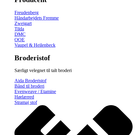
gratis
broderimønster
Freudenberg
antal
Håndarbejdets Fremme
Zweigart
Tilda
DMC
OOE
Vaupel & Heilenbeck
Broderistof
Særligt velegnet til talt broderi
Aida Broderistof
Bånd til broderi
Evenweave / Etamine
Hørlærred
Stramaj stof