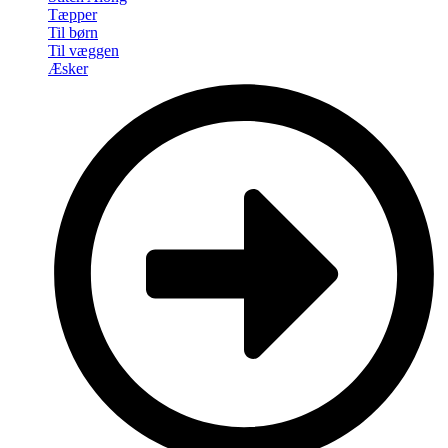
Tæpper
Til børn
Til væggen
Æsker