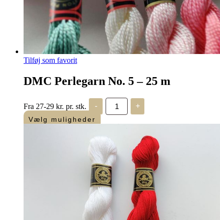
Tilføj som favorit
DMC Perlegarn No. 5 – 25 m
DMC
Fra 27-29 kr. pr. stk.
-
+
Perlegarn
No.
Vælg muligheder
5
-
25
m
antal