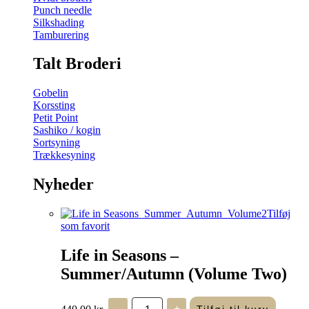
Punch needle
Silkshading
Tamburering
Talt Broderi
Gobelin
Korssting
Petit Point
Sashiko / kogin
Sortsyning
Trækkesyning
Nyheder
Tilføj
som favorit
Life in Seasons –
Summer/Autumn (Volume Two)
Life
440,00
kr.
-
+