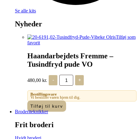
Se alle kits
Nyheder
Tilføj som
favorit
Haandarbejdets Fremme –
Tusindfryd pude VO
Haandarbejdets
480,00
kr.
-
+
Fremme
-
Tusindfryd
Bestillingsvare
pude
Vi bestiller varen hjem til dig.
VO
Tilføj til kurv
antal
Broderiteknikker
Frit broderi
Hvidt broderi