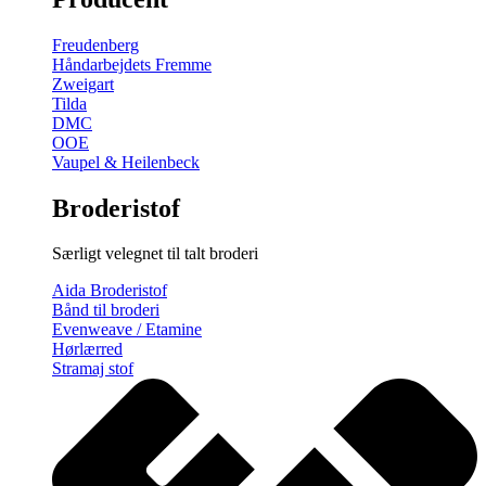
gratis
broderimønster
Freudenberg
antal
Håndarbejdets Fremme
Zweigart
Tilda
DMC
OOE
Vaupel & Heilenbeck
Broderistof
Særligt velegnet til talt broderi
Aida Broderistof
Bånd til broderi
Evenweave / Etamine
Hørlærred
Stramaj stof