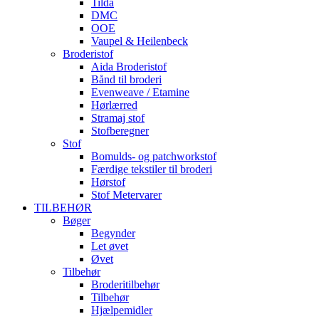
Tilda
DMC
OOE
Vaupel & Heilenbeck
Broderistof
Aida Broderistof
Bånd til broderi
Evenweave / Etamine
Hørlærred
Stramaj stof
Stofberegner
Stof
Bomulds- og patchworkstof
Færdige tekstiler til broderi
Hørstof
Stof Metervarer
TILBEHØR
Bøger
Begynder
Let øvet
Øvet
Tilbehør
Broderitilbehør
Tilbehør
Hjælpemidler