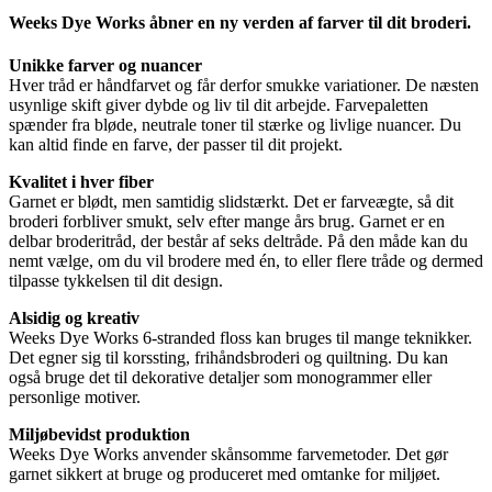
Weeks Dye Works åbner en ny verden af farver til dit broderi.
Unikke farver og nuancer
Hver tråd er håndfarvet og får derfor smukke variationer. De næsten
usynlige skift giver dybde og liv til dit arbejde. Farvepaletten
spænder fra bløde, neutrale toner til stærke og livlige nuancer. Du
kan altid finde en farve, der passer til dit projekt.
Kvalitet i hver fiber
Garnet er blødt, men samtidig slidstærkt. Det er farveægte, så dit
broderi forbliver smukt, selv efter mange års brug. Garnet er en
delbar broderitråd, der består af seks deltråde. På den måde kan du
nemt vælge, om du vil brodere med én, to eller flere tråde og dermed
tilpasse tykkelsen til dit design.
Alsidig og kreativ
Weeks Dye Works 6-stranded floss kan bruges til mange teknikker.
Det egner sig til korssting, frihåndsbroderi og quiltning. Du kan
også bruge det til dekorative detaljer som monogrammer eller
personlige motiver.
Miljøbevidst produktion
Weeks Dye Works anvender skånsomme farvemetoder. Det gør
garnet sikkert at bruge og produceret med omtanke for miljøet.