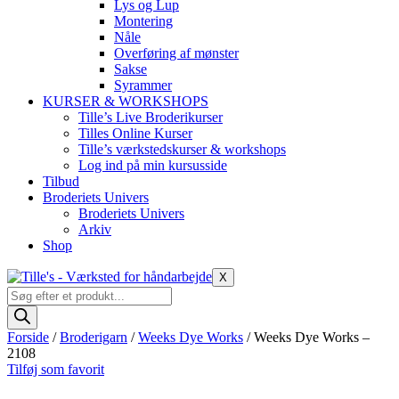
Lys og Lup
Montering
Nåle
Overføring af mønster
Sakse
Syrammer
KURSER & WORKSHOPS
Tille’s Live Broderikurser
Tilles Online Kurser
Tille’s værkstedskurser & workshops
Log ind på min kursusside
Tilbud
Broderiets Univers
Broderiets Univers
Arkiv
Shop
X
Products
search
Forside
/
Broderigarn
/
Weeks Dye Works
/ Weeks Dye Works –
2108
Tilføj som favorit