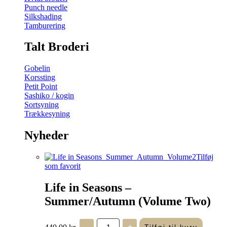
Punch needle
Silkshading
Tamburering
Talt Broderi
Gobelin
Korssting
Petit Point
Sashiko / kogin
Sortsyning
Trækkesyning
Nyheder
Tilføj
som favorit
Life in Seasons –
Summer/Autumn (Volume Two)
Life
440,00
kr.
-
+