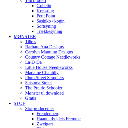
Talt broderi
Gobelin
Korssting
Petit Point
Sashiko / kogin
Sortsyning
Trækkesyning
MØNSTER
Tille’s
Barbara Ana Designs
Carolyn Manning Designs
Country Cottage Needleworks
La-D-Da
Little House Needleworks
Madame Chantilly
Plum Street Samplers
Satsuma Street
The Prairie Schooler
Mønster til download
Gratis
STOF
Stofproducenter
Freudenberg
Haandarbejdets Fremme
Zweigart