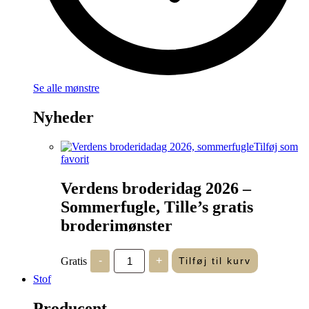
Se alle mønstre
Nyheder
Tilføj som
favorit
Verdens broderidag 2026 –
Sommerfugle, Tille’s gratis
broderimønster
Verdens
Gratis
-
+
Tilføj til kurv
broderidag
2026
Stof
-
Sommerfugle,
Producent
Tille's