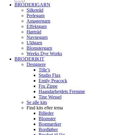
BRODERIGARN
Silketråd
Perlegarn
Amagergarn
Effektgarn
Hørtråd
Navnegarn
Uldgarn
Blomstergarn
Weeks Dye Works
BRODERIKIT
Designere
Tille’s
Studio Flax
Emily Peacock
Fru Zippe
Haandarbejdets Fremme
Tine Wessel
Se alle kits
Find kits efter tema
Billeder
Blomster
Bogmærker
Bordløber
Broderi til låg