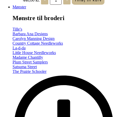
Tilføj til kurv
in
Seasons
Mønster
-
Summer/Autumn
Mønstre til broderi
(Volume
Two)
antal
Tille's
Barbara Ana Designs
Carolyn Manning Design
Country Cottage Needleworks
La-d-da
Little House Needleworks
Madame Chantilly
Plum Street Samplers
Satsuma Street
The Prairie Schooler