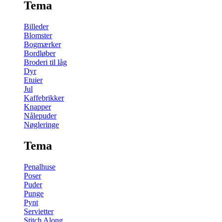
Tema
Billeder
Blomster
Bogmærker
Bordløber
Broderi til låg
Dyr
Etuier
Jul
Kaffebrikker
Knapper
Nålepuder
Nøgleringe
Tema
Penalhuse
Poser
Puder
Punge
Pynt
Servietter
Stitch Along