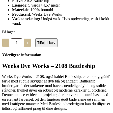
Farve
: 2108 Battleship
Længde
: 5 yards / 4,57 meter
Materiale
: 100% bomuld
Producent
: Weeks Dye Works
Vaskeanvisning:
Undgå vask. Hvis nødvendigt, vask i koldt
vand.
På lager
Weeks
-
+
Tilføj til kurv
Dye
Works
–
Yderligere information
2108
antal
Weeks Dye Works – 2108 Battleship
Weeks Dye Works – 2108, også kaldet Battleship, er en kølig gråblå
farve med subtile skygger af dyb blå og antracit. Battleship
broderigarn leder tankerne mod havets uendelige dybde og solide
ståltoner, hvilket giver en robust og moderne karakter til broderiet.
Denne nuance er ideel til projekter, der kræver en neutral base med
en elegant farvespil, og den fungerer godt både alene og sammen
med kraftigere nuancer. Med Battleship broderigarn kan du tilføre et
tidløst og raffineret præg til dine designs.