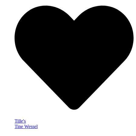
Tille's
Tine Wessel