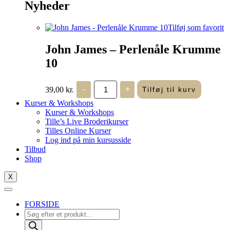
Nyheder
Tilføj som favorit
John James – Perlenåle Krumme
10
John
39,00
kr.
-
+
Tilføj til kurv
James
-
Kurser & Workshops
Perlenåle
Kurser & Workshops
Krumme
Tille’s Live Broderikurser
10
Tilles Online Kurser
antal
Log ind på min kursusside
Tilbud
Shop
X
FORSIDE
Products
search