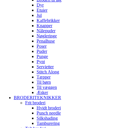
Dyr
Etuier
Jul
Kaffebrikker
Knapper
Nålepuder
Nøgleringe
Penalhuse
Poser
Puder
Punge
Pynt
Servietter
Stitch Along
Tæpper
Til børn
Til væggen
Æsker
BRODERITEKNIKKER
Frit broderi
Hvidt broderi
Punch needle
Silkshading
Tamburering