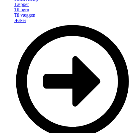
Tæpper
Til børn
Til væggen
Æsker