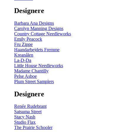
gul
-
Designere
200
m
antal
Barbara Ana Designs
Carolyn Manning Designs
Country Cottage Needleworks
Emily Peacock
Fru Zippe
Haandarbejdets Fremme
Kreanålen
La-D-Da
Little House Needleworks
Madame Chantilly
Pelse Asboe
Plum Street Samplers
Designere
Renée Rudebrant
Satsuma Street
Stacy Nash
Studio Flax
The Prairie Schooler