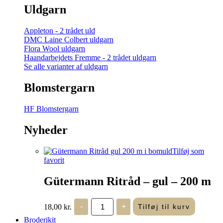
Uldgarn
Appleton - 2 trådet uld
DMC Laine Colbert uldgarn
Flora Wool uldgarn
Haandarbejdets Fremme - 2 trådet uldgarn
Se alle varianter af uldgarn
Blomstergarn
HF Blomstergarn
Nyheder
Tilføj som
favorit
Gütermann Ritråd – gul – 200 m
Gütermann
18,00
kr.
-
+
Tilføj til kurv
Ritråd
-
Broderikit