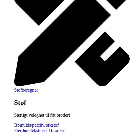
Stofberegner
Stof
Særligt velegnet til frit broderi
Bomulds/patchworkstof
Færdige tekstiler til broderi