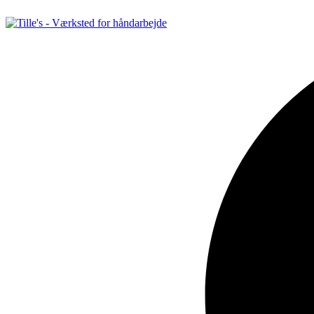
Videre
til
indhold