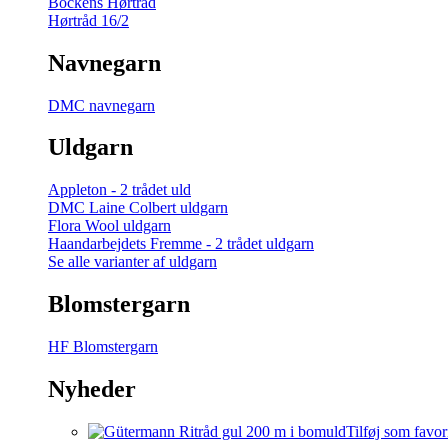
Bockens Hørtråd
Hørtråd 16/2
Navnegarn
DMC navnegarn
Uldgarn
Appleton - 2 trådet uld
DMC Laine Colbert uldgarn
Flora Wool uldgarn
Haandarbejdets Fremme - 2 trådet uldgarn
Se alle varianter af uldgarn
Blomstergarn
HF Blomstergarn
Nyheder
Tilføj som favor