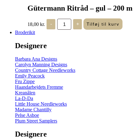
Gütermann Ritråd – gul – 200 m
Gütermann
18,00
kr.
-
+
Tilføj til kurv
Ritråd
-
Broderikit
gul
-
Designere
200
m
antal
Barbara Ana Designs
Carolyn Manning Designs
Country Cottage Needleworks
Emily Peacock
Fru Zippe
Haandarbejdets Fremme
Kreanålen
La-D-Da
Little House Needleworks
Madame Chantilly
Pelse Asboe
Plum Street Samplers
Designere