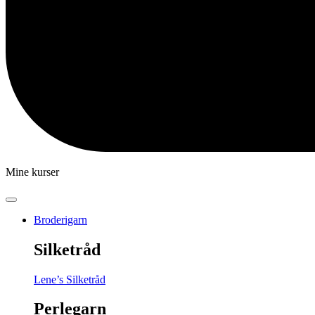
Mine kurser
Broderigarn
Silketråd
Lene’s Silketråd
Perlegarn