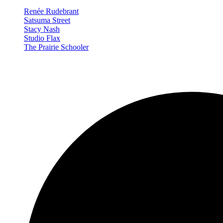
Renée Rudebrant
Satsuma Street
Stacy Nash
Studio Flax
The Prairie Schooler