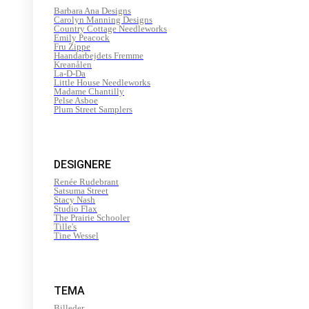
Barbara Ana Designs
Carolyn Manning Designs
Country Cottage Needleworks
Emily Peacock
Fru Zippe
Haandarbejdets Fremme
Kreanålen
La-D-Da
Little House Needleworks
Madame Chantilly
Pelse Asboe
Plum Street Samplers
DESIGNERE
Renée Rudebrant
Satsuma Street
Stacy Nash
Studio Flax
The Prairie Schooler
Tille's
Tine Wessel
TEMA
Billeder