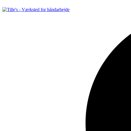
Videre
til
indhold