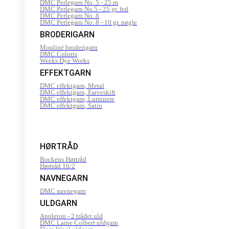
DMC Perlegarn No. 5 - 25 m
DMC Perlegarn No.5 - 25 gr. fed
DMC Perlegarn No. 8
DMC Perlegarn No. 8 - 10 gr. nøgle
BRODERIGARN
Mouliné broderigarn
DMC Coloris
Weeks Dye Works
EFFEKTGARN
DMC effektgarn, Metal
DMC effektgarn, Farveskift
DMC effektgarn, Luminere
DMC effektgarn, Satin
HØRTRÅD
Bockens Hørtråd
Hørtråd 16/2
NAVNEGARN
DMC navnegarn
ULDGARN
Appleton - 2 trådet uld
DMC Laine Colbert uldgarn