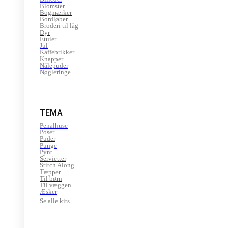
Blomster
Bogmærker
Bordløber
Broderi til låg
Dyr
Etuier
Jul
Kaffebrikker
Knapper
Nålepuder
Nøgleringe
TEMA
Penalhuse
Poser
Puder
Punge
Pynt
Servietter
Stitch Along
Tæpper
Til børn
Til væggen
Æsker
Se alle kits