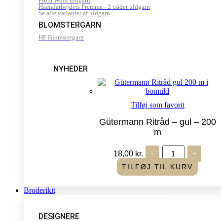
Flora Wool uldgarn
Haandarbejdets Fremme - 2 trådet uldgarn
Se alle varianter af uldgarn
BLOMSTERGARN
HF Blomstergarn
NYHEDER
Tilføj som favorit
Gütermann Ritråd – gul – 200
m
Gütermann
18,00
kr.
-
+
Ritråd
-
TILFØJ TIL KURV
gul
-
200
Broderikit
m
antal
DESIGNERE