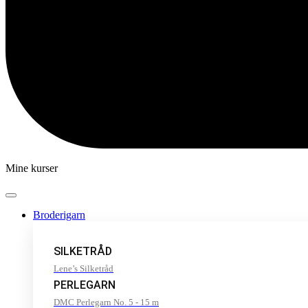
Mine kurser
Broderigarn
SILKETRÅD
Lene’s Silketråd
PERLEGARN
DMC Perlegarn No. 5 - 15 m