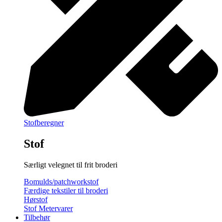
Stofberegner
Stof
Særligt velegnet til frit broderi
Bomulds/patchworkstof
Færdige tekstiler til broderi
Hørstof
Stof Metervarer
Tilbehør