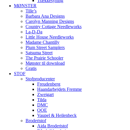
Trækkesyning
MØNSTER
Tille’s
Barbara Ana Designs
Carolyn Manning Designs
Country Cottage Needleworks
La-D-Da
Little House Needleworks
Madame Chantilly
Plum Street Samplers
Satsuma Street
The Prairie Schooler
Mønster til download
Gratis
STOF
Stofproducenter
Freudenberg
Haandarbejdets Fremme
Zweigart
Tilda
DMC
OOE
Vaupel & Heilenbeck
Broderistof
Aida Broderistof