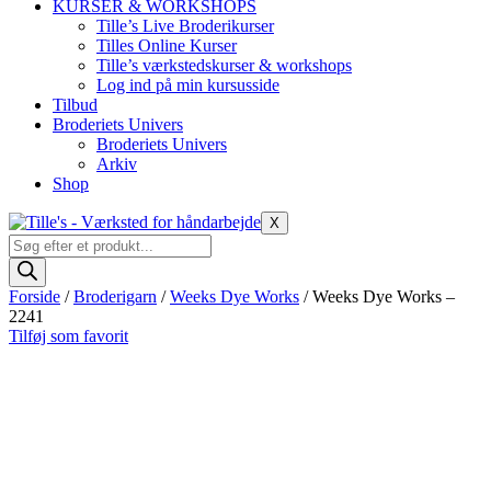
KURSER & WORKSHOPS
Tille’s Live Broderikurser
Tilles Online Kurser
Tille’s værkstedskurser & workshops
Log ind på min kursusside
Tilbud
Broderiets Univers
Broderiets Univers
Arkiv
Shop
X
Products
search
Forside
/
Broderigarn
/
Weeks Dye Works
/ Weeks Dye Works –
2241
Tilføj som favorit