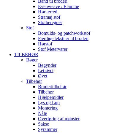
Bånd til broderi
Evenweave / Etamine
Hørlærred
Stramaj stof
Stofberegner
Stof
Bomulds- og patchworkstof
Færdige tekstiler til broderi
Hørstof
Stof Metervarer
TILBEHØR
Bøger
Begynder
Let øvet
Øvet
Tilbehør
Broderitilbehør
Tilbehør
Hjælpemidler
Lys og Lup
Montering
Nåle
Overføring af mønster
Sakse
Syrammer