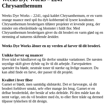
Chrysanthemum
Weeks Dye Works – 2241, også kaldet Chrysanthemum, er en varm
orange nuance med spil fra dyb kobberrød til lysere koraltoner.
Chrysanthemum broderigarn tilfører projekter et levende præg, der
minder om efterårsblade og blomster i fuldt flor. Med
Chrysanthemum broderigarn giver du dit broderi en varm glød og en
stemning af naturens skiftende årstider.
Weeks Dye Works åbner en ny verden af farver til dit broderi.
Unikke farver og nuancer
Hver tråd er håndfarvet og får derfor smukke variationer. De næsten
usynlige skift giver dybde og liv til dit arbejde. Farvepaletten
spænder fra bløde, neutrale toner til stærke og livlige nuancer. Du
kan altid finde en farve, der passer til dit projekt.
Kvalitet i hver fiber
Garnet er blødt, men samtidig slidstærkt. Det er farveægte, så dit
broderi forbliver smukt, selv efter mange års brug. Garnet er en
delbar broderitråd, der består af seks deltråde. På den måde kan du
nemt vælge, om du vil brodere med én, to eller flere tråde og dermed
tilpasse tykkelsen til dit design.