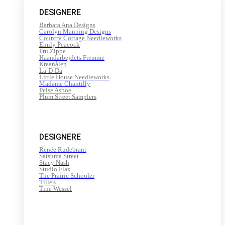
200
DESIGNERE
m
antal
Barbara Ana Designs
Carolyn Manning Designs
Country Cottage Needleworks
Emily Peacock
Fru Zippe
Haandarbejdets Fremme
Kreanålen
La-D-Da
Little House Needleworks
Madame Chantilly
Pelse Asboe
Plum Street Samplers
DESIGNERE
Renée Rudebrant
Satsuma Street
Stacy Nash
Studio Flax
The Prairie Schooler
Tille's
Tine Wessel