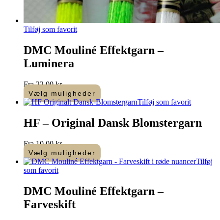
Tilføj som favorit
DMC Mouliné Effektgarn –
Luminera
Fra
22,00
kr.
Vælg muligheder
Dette
Tilføj som favorit
vare
har
HF – Original Dansk Blomstergarn
flere
varianter.
Fra
10,00
kr.
Mulighederne
Vælg muligheder
kan
Dette
Tilføj
vælges
vare
som favorit
på
har
varesiden
flere
DMC Mouliné Effektgarn –
varianter.
Farveskift
Mulighederne
kan