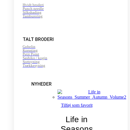
Hvidt broderi
Punch needle
Silkshading
Tamburering
TALT BRODERI
Gobelin
Korssting
Petit Point
Sashiko / kogin
Sortsyning
Trækkesyning
NYHEDER
Tilføj som favorit
Life in
Seasons