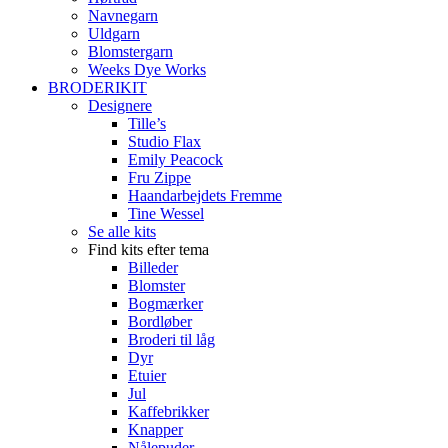
Navnegarn
Uldgarn
Blomstergarn
Weeks Dye Works
BRODERIKIT
Designere
Tille’s
Studio Flax
Emily Peacock
Fru Zippe
Haandarbejdets Fremme
Tine Wessel
Se alle kits
Find kits efter tema
Billeder
Blomster
Bogmærker
Bordløber
Broderi til låg
Dyr
Etuier
Jul
Kaffebrikker
Knapper
Nålepuder