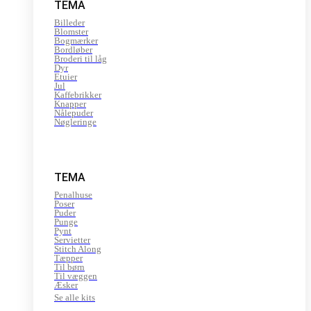
TEMA
Billeder
Blomster
Bogmærker
Bordløber
Broderi til låg
Dyr
Etuier
Jul
Kaffebrikker
Knapper
Nålepuder
Nøgleringe
TEMA
Penalhuse
Poser
Puder
Punge
Pynt
Servietter
Stitch Along
Tæpper
Til børn
Til væggen
Æsker
Se alle kits