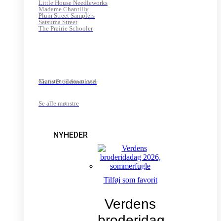
Little House Needleworks
Madame Chantilly
Plum Street Samplers
Satsuma Street
The Prairie Schooler
Mønster til download
Gratis Broderimønster
Se alle mønstre
NYHEDER
Tilføj som favorit
Verdens
broderidag