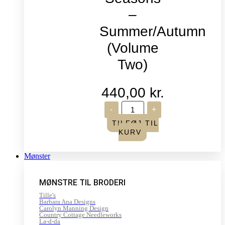
–
Summer/Autumn
(Volume
Two)
440,00
kr.
Life
-
+
in
Seasons
TILFØJ TIL
-
KURV
Summer/Autumn
(Volume
Two)
Mønster
antal
MØNSTRE TIL BRODERI
Tille's
Barbara Ana Designs
Carolyn Manning Design
Country Cottage Needleworks
La-d-da