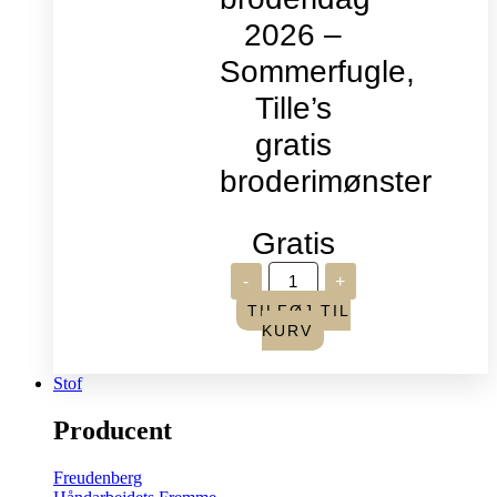
2026 –
Sommerfugle,
Tille’s
gratis
broderimønster
Gratis
Verdens
-
+
broderidag
2026
TILFØJ TIL
-
KURV
Sommerfugle,
Tille's
gratis
Stof
broderimønster
antal
Producent
Freudenberg