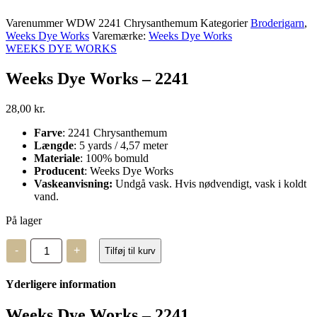
Varenummer
WDW 2241 Chrysanthemum
Kategorier
Broderigarn
,
Weeks Dye Works
Varemærke:
Weeks Dye Works
WEEKS DYE WORKS
Weeks Dye Works – 2241
28,00
kr.
Farve
: 2241 Chrysanthemum
Længde
: 5 yards / 4,57 meter
Materiale
: 100% bomuld
Producent
: Weeks Dye Works
Vaskeanvisning:
Undgå vask. Hvis nødvendigt, vask i koldt
vand.
På lager
Weeks
-
+
Tilføj til kurv
Dye
Works
–
Yderligere information
2241
antal
Weeks Dye Works – 2241