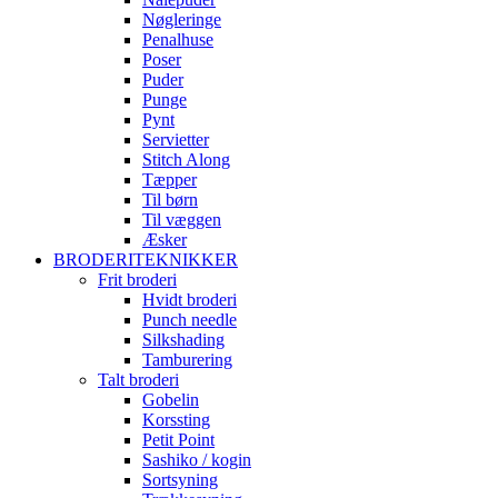
Nøgleringe
Penalhuse
Poser
Puder
Punge
Pynt
Servietter
Stitch Along
Tæpper
Til børn
Til væggen
Æsker
BRODERITEKNIKKER
Frit broderi
Hvidt broderi
Punch needle
Silkshading
Tamburering
Talt broderi
Gobelin
Korssting
Petit Point
Sashiko / kogin
Sortsyning