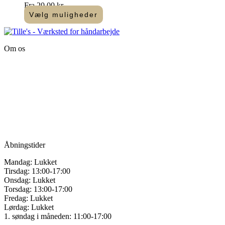
vælges
Fra
20,00
kr.
på
Vælg muligheder
varesiden
Dette
vare
har
Om os
flere
varianter.
Tille’s – Værksted
Mulighederne
for håndarbejde
kan
vælges
Vandmanden 12B
på
9200 Aalborg SV
varesiden
Tlf.: +45
81987264
Mail:
info@tilles.dk
CVR: 42501328
Åbningstider
Mandag: Lukket
Tirsdag: 13:00-17:00
Onsdag: Lukket
Torsdag: 13:00-17:00
Fredag: Lukket
Lørdag: Lukket
1. søndag i måneden: 11:00-17:00