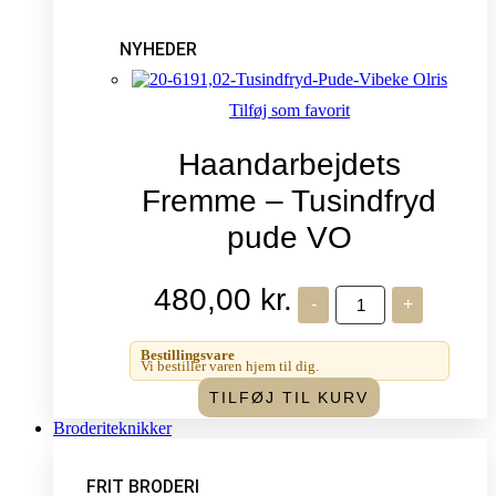
NYHEDER
Tilføj som favorit
Haandarbejdets
Fremme – Tusindfryd
pude VO
480,00
kr.
Haandarbejdets
-
+
Fremme
-
Tusindfryd
Bestillingsvare
pude
Vi bestiller varen hjem til dig.
VO
TILFØJ TIL KURV
antal
Broderiteknikker
FRIT BRODERI