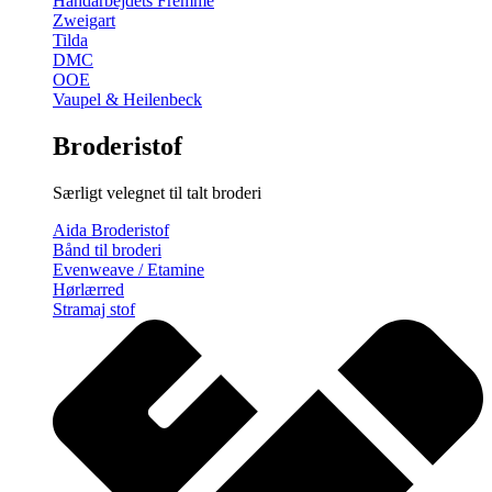
Håndarbejdets Fremme
Zweigart
Tilda
DMC
OOE
Vaupel & Heilenbeck
Broderistof
Særligt velegnet til talt broderi
Aida Broderistof
Bånd til broderi
Evenweave / Etamine
Hørlærred
Stramaj stof