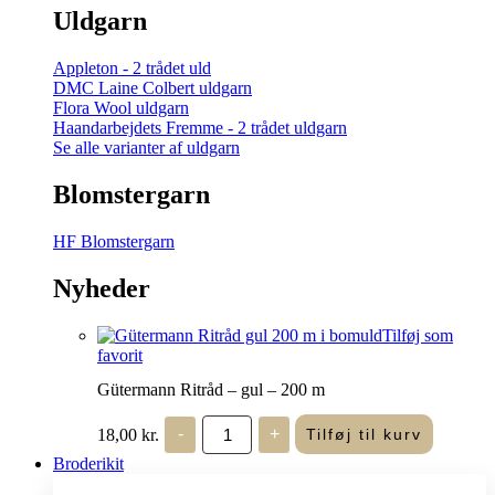
Uldgarn
Appleton - 2 trådet uld
DMC Laine Colbert uldgarn
Flora Wool uldgarn
Haandarbejdets Fremme - 2 trådet uldgarn
Se alle varianter af uldgarn
Blomstergarn
HF Blomstergarn
Nyheder
Tilføj som
favorit
Gütermann Ritråd – gul – 200 m
Gütermann
18,00
kr.
-
+
Tilføj til kurv
Ritråd
-
Broderikit
gul
-