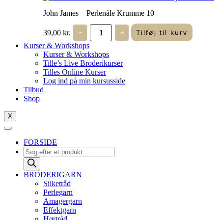
John James – Perlenåle Krumme 10
John
39,00
kr.
-
+
Tilføj til kurv
James
-
Kurser & Workshops
Perlenåle
Kurser & Workshops
Krumme
Tille’s Live Broderikurser
10
Tilles Online Kurser
antal
Log ind på min kursusside
Tilbud
Shop
X
FORSIDE
Products
search
BRODERIGARN
Silketråd
Perlegarn
Amagergarn
Effektgarn
Hørtråd