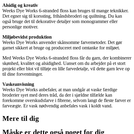
Alsidig og kreativ
Weeks Dye Works 6-stranded floss kan bruges til mange teknikker.
Det egner sig til korssting, frihåndsbroderi og quiltning. Du kan
også bruge det til dekorative detaljer som monogrammer eller
personlige motiver.
Miljøbevidst produktion
Weeks Dye Works anvender skånsomme farvemetoder. Det gør
garnet sikkert at bruge og produceret med omtanke for miljøet.
Med Weeks Dye Works 6-stranded floss får du garn, der kombinerer
skønhed, kvalitet og alsidighed. Uanset om du arbejder på et stort
projekt eller blot vil tilføje en lille farvedetalje, vil dette garn leve op
til dine forventninger.
Vaskeanvisning
Weeks Dye Works anbefaler, at man undgår at vaske færdige
broderier syet med deres tråd, da der i sjældne tilfælde kan
forekomme overskudsfarve i fibrene, selvom langt de fleste farver er
farveægte. Er vask nødvendig anbefales vask i koldt vand.
Mere til
dig
Måske er dette også
noget for dig