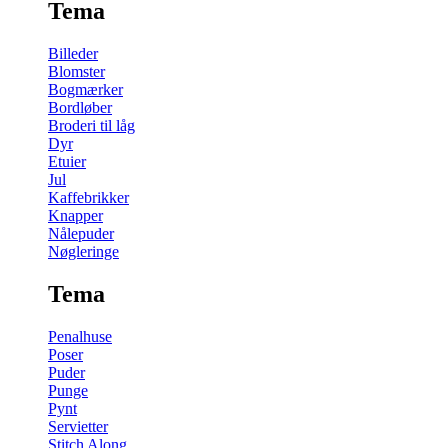
Tema
Billeder
Blomster
Bogmærker
Bordløber
Broderi til låg
Dyr
Etuier
Jul
Kaffebrikker
Knapper
Nålepuder
Nøgleringe
Tema
Penalhuse
Poser
Puder
Punge
Pynt
Servietter
Stitch Along