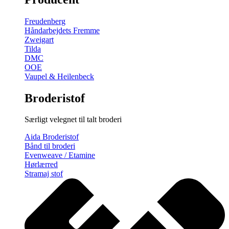
gratis
broderimønster
Freudenberg
antal
Håndarbejdets Fremme
Zweigart
Tilda
DMC
OOE
Vaupel & Heilenbeck
Broderistof
Særligt velegnet til talt broderi
Aida Broderistof
Bånd til broderi
Evenweave / Etamine
Hørlærred
Stramaj stof