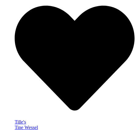
Tille's
Tine Wessel