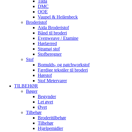
Tilda
DMC
OOE
Vaupel & Heilenbeck
Broderistof
Aida Broderistof
Bånd til broderi
Evenweave / Etamine
Hørlærred
Stramaj stof
Stofberegner
Stof
Bomulds- og patchworkstof
Færdige tekstiler til broderi
Hørstof
Stof Metervarer
TILBEHØR
Bøger
Begynder
Let øvet
Øvet
Tilbehør
Broderitilbehør
Tilbehør
Hjælpemidler