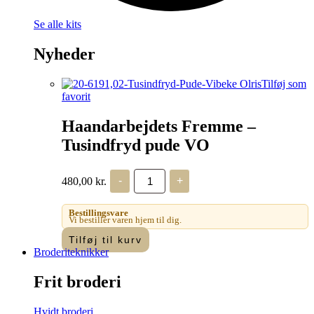
Se alle kits
Nyheder
Tilføj som
favorit
Haandarbejdets Fremme –
Tusindfryd pude VO
Haandarbejdets
480,00
kr.
-
+
Fremme
-
Tusindfryd
Bestillingsvare
pude
Vi bestiller varen hjem til dig.
VO
Tilføj til kurv
antal
Broderiteknikker
Frit broderi
Hvidt broderi