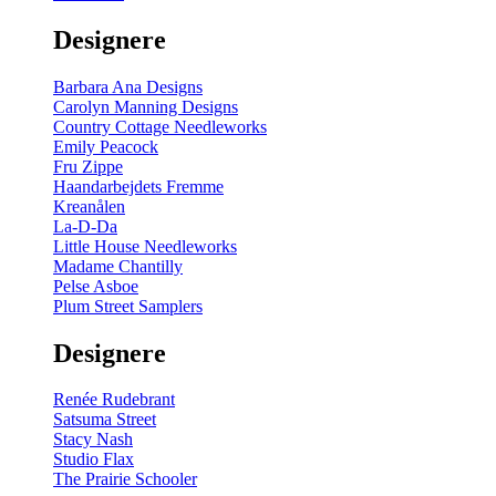
gul
-
Designere
200
m
antal
Barbara Ana Designs
Carolyn Manning Designs
Country Cottage Needleworks
Emily Peacock
Fru Zippe
Haandarbejdets Fremme
Kreanålen
La-D-Da
Little House Needleworks
Madame Chantilly
Pelse Asboe
Plum Street Samplers
Designere
Renée Rudebrant
Satsuma Street
Stacy Nash
Studio Flax
The Prairie Schooler