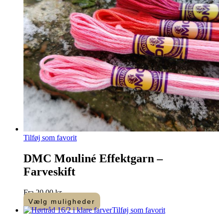
Tilføj som favorit
DMC Mouliné Effektgarn –
Farveskift
Fra
20,00
kr.
Vælg muligheder
Dette
Tilføj som favorit
vare