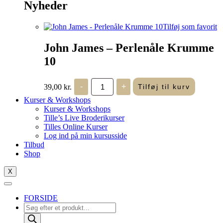
Nyheder
Tilføj som favorit
John James – Perlenåle Krumme
10
John
39,00
kr.
-
+
Tilføj til kurv
James
-
Kurser & Workshops
Perlenåle
Kurser & Workshops
Krumme
Tille’s Live Broderikurser
10
Tilles Online Kurser
antal
Log ind på min kursusside
Tilbud
Shop
X
FORSIDE
Products
search