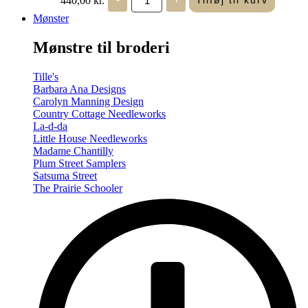
Tilføj til kurv
in
Seasons
Mønster
-
Summer/Autumn
Mønstre til broderi
(Volume
Two)
antal
Tille's
Barbara Ana Designs
Carolyn Manning Design
Country Cottage Needleworks
La-d-da
Little House Needleworks
Madame Chantilly
Plum Street Samplers
Satsuma Street
The Prairie Schooler