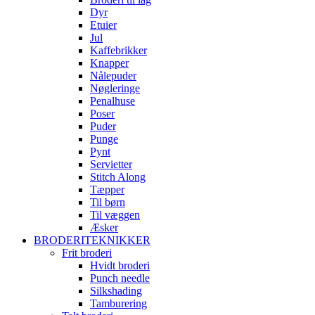
Dyr
Etuier
Jul
Kaffebrikker
Knapper
Nålepuder
Nøgleringe
Penalhuse
Poser
Puder
Punge
Pynt
Servietter
Stitch Along
Tæpper
Til børn
Til væggen
Æsker
BRODERITEKNIKKER
Frit broderi
Hvidt broderi
Punch needle
Silkshading
Tamburering