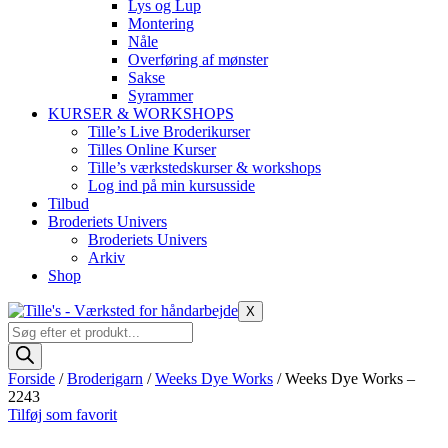
Lys og Lup
Montering
Nåle
Overføring af mønster
Sakse
Syrammer
KURSER & WORKSHOPS
Tille’s Live Broderikurser
Tilles Online Kurser
Tille’s værkstedskurser & workshops
Log ind på min kursusside
Tilbud
Broderiets Univers
Broderiets Univers
Arkiv
Shop
X
Products
search
Forside
/
Broderigarn
/
Weeks Dye Works
/ Weeks Dye Works –
2243
Tilføj som favorit