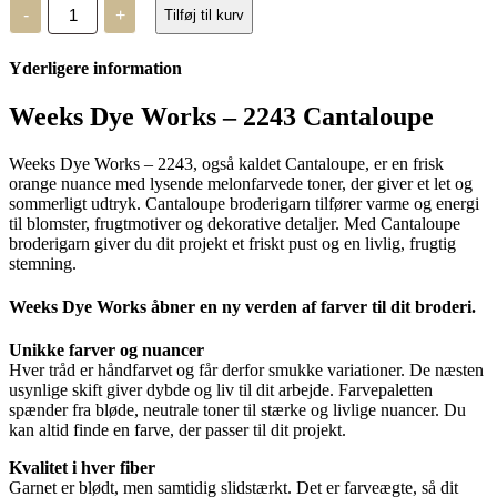
Weeks
-
+
Tilføj til kurv
Dye
Works
–
Yderligere information
2243
antal
Weeks Dye Works – 2243 Cantaloupe
Weeks Dye Works – 2243, også kaldet Cantaloupe, er en frisk
orange nuance med lysende melonfarvede toner, der giver et let og
sommerligt udtryk. Cantaloupe broderigarn tilfører varme og energi
til blomster, frugtmotiver og dekorative detaljer. Med Cantaloupe
broderigarn giver du dit projekt et friskt pust og en livlig, frugtig
stemning.
Weeks Dye Works åbner en ny verden af farver til dit broderi.
Unikke farver og nuancer
Hver tråd er håndfarvet og får derfor smukke variationer. De næsten
usynlige skift giver dybde og liv til dit arbejde. Farvepaletten
spænder fra bløde, neutrale toner til stærke og livlige nuancer. Du
kan altid finde en farve, der passer til dit projekt.
Kvalitet i hver fiber
Garnet er blødt, men samtidig slidstærkt. Det er farveægte, så dit