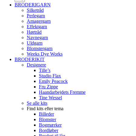
BRODERIGARN
Silketråd
Perlegarn
Amagergarn
Effektgarn
Hørtråd
Navnegarn
Uldgarn
Blomstergarn
Weeks Dye Works
BRODERIKIT
Designere
Tille’s
Studio Flax
Emily Peacock
Fru Zippe
Haandarbejdets Fremme
Tine Wessel
Se alle kits
Find kits efter tema
Billeder
Blomster
Bogmærker
Bordløber
Broderi til låg