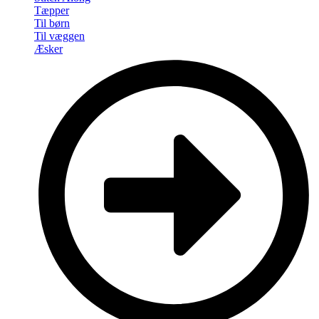
Tæpper
Til børn
Til væggen
Æsker