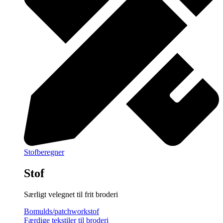
Stofberegner
Stof
Særligt velegnet til frit broderi
Bomulds/patchworkstof
Færdige tekstiler til broderi