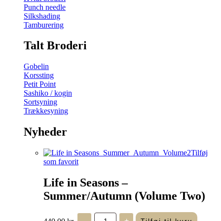
Punch needle
Silkshading
Tamburering
Talt Broderi
Gobelin
Korssting
Petit Point
Sashiko / kogin
Sortsyning
Trækkesyning
Nyheder
Tilføj
som favorit
Life in Seasons –
Summer/Autumn (Volume Two)
Life
440,00
kr.
-
+