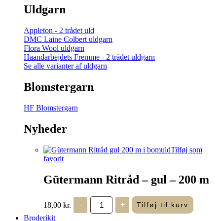
Uldgarn
Appleton - 2 trådet uld
DMC Laine Colbert uldgarn
Flora Wool uldgarn
Haandarbejdets Fremme - 2 trådet uldgarn
Se alle varianter af uldgarn
Blomstergarn
HF Blomstergarn
Nyheder
Tilføj som
favorit
Gütermann Ritråd – gul – 200 m
Gütermann
18,00
kr.
-
+
Tilføj til kurv
Ritråd
-
Broderikit