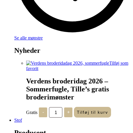
Se alle mønstre
Nyheder
Tilføj som
favorit
Verdens broderidag 2026 –
Sommerfugle, Tille’s gratis
broderimønster
Verdens
Gratis
-
+
Tilføj til kurv
broderidag
2026
Stof
-
Sommerfugle,
Producent
Tille's