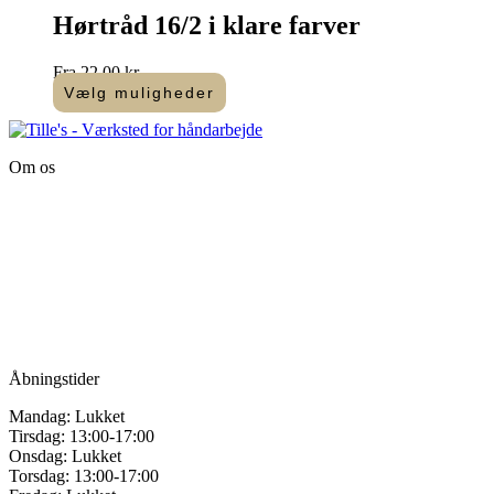
har
Hørtråd 16/2 i klare farver
flere
varianter.
Fra
22,00
kr.
Mulighederne
Vælg muligheder
kan
Dette
vælges
vare
på
har
varesiden
Om os
flere
varianter.
Tille’s – Værksted
Mulighederne
for håndarbejde
kan
vælges
Vandmanden 12B
på
9200 Aalborg SV
varesiden
Tlf.: +45
81987264
Mail:
info@tilles.dk
CVR: 42501328
Åbningstider
Mandag: Lukket
Tirsdag: 13:00-17:00
Onsdag: Lukket
Torsdag: 13:00-17:00