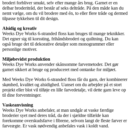
broderi forbliver smukt, selv efter mange års brug. Garnet er en
delbar broderitråd, der består af seks deltråde. På den måde kan du
nemt vælge, om du vil brodere med én, to eller flere tråde og dermed
tilpasse tykkelsen til dit design.
Alsidig og kreativ
Weeks Dye Works 6-stranded floss kan bruges til mange teknikker.
Det egner sig til korssting, frihåndsbroderi og quiltning. Du kan
også bruge det til dekorative detaljer som monogrammer eller
personlige motiver.
Miljøbevidst produktion
Weeks Dye Works anvender skånsomme farvemetoder. Det gør
garnet sikkert at bruge og produceret med omtanke for miljøet.
Med Weeks Dye Works 6-stranded floss får du garn, der kombinerer
skønhed, kvalitet og alsidighed. Uanset om du arbejder på et stort
projekt eller blot vil tilføje en lille farvedetalje, vil dette garn leve op
til dine forventninger.
Vaskeanvisning
Weeks Dye Works anbefaler, at man undgår at vaske færdige
broderier syet med deres tråd, da der i sjældne tilfælde kan
forekomme overskudsfarve i fibrene, selvom langt de fleste farver er
farveægte. Er vask nødvendig anbefales vask i koldt vand.