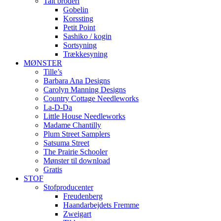
Talt broderi
Gobelin
Korssting
Petit Point
Sashiko / kogin
Sortsyning
Trækkesyning
MØNSTER
Tille’s
Barbara Ana Designs
Carolyn Manning Designs
Country Cottage Needleworks
La-D-Da
Little House Needleworks
Madame Chantilly
Plum Street Samplers
Satsuma Street
The Prairie Schooler
Mønster til download
Gratis
STOF
Stofproducenter
Freudenberg
Haandarbejdets Fremme
Zweigart