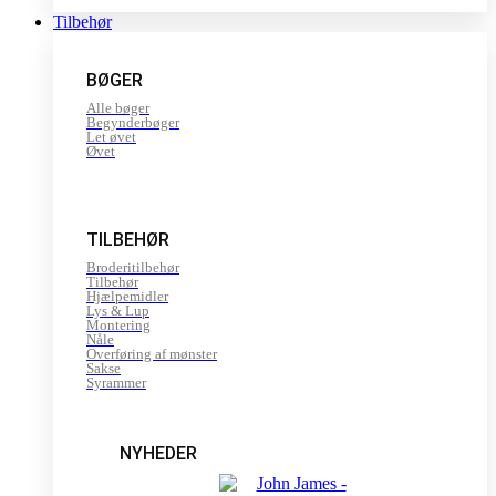
Tilbehør
BØGER
Alle bøger
Begynderbøger
Let øvet
Øvet
TILBEHØR
Broderitilbehør
Tilbehør
Hjælpemidler
Lys & Lup
Montering
Nåle
Overføring af mønster
Sakse
Syrammer
NYHEDER