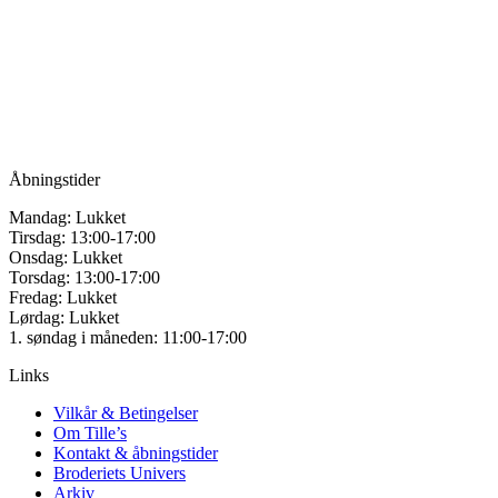
Tille’s – Værksted
for håndarbejde
Vandmanden 12B
9200 Aalborg SV
Tlf.: +45
81987264
Mail:
info@tilles.dk
CVR: 42501328
Åbningstider
Mandag: Lukket
Tirsdag: 13:00-17:00
Onsdag: Lukket
Torsdag: 13:00-17:00
Fredag: Lukket
Lørdag: Lukket
1. søndag i måneden: 11:00-17:00
Links
Vilkår & Betingelser
Om Tille’s
Kontakt & åbningstider
Broderiets Univers
Arkiv