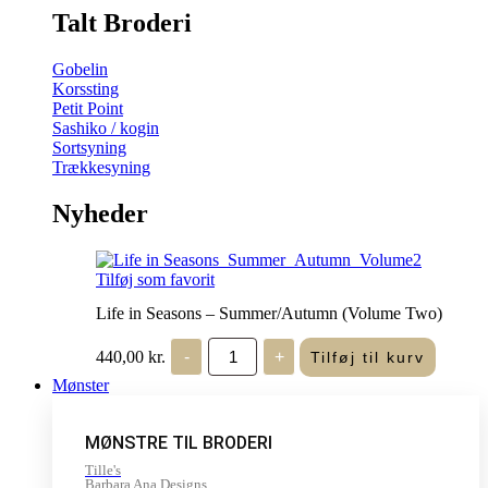
Talt Broderi
Gobelin
Korssting
Petit Point
Sashiko / kogin
Sortsyning
Trækkesyning
Nyheder
Tilføj som favorit
Life in Seasons – Summer/Autumn (Volume Two)
Life
440,00
kr.
-
+
Tilføj til kurv
in
Seasons
Mønster
-
Summer/Autumn
(Volume
MØNSTRE TIL BRODERI
Two)
antal
Tille's
Barbara Ana Designs