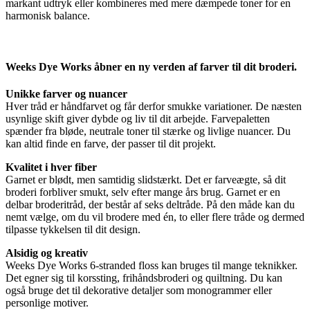
markant udtryk eller kombineres med mere dæmpede toner for en
harmonisk balance.
Weeks Dye Works åbner en ny verden af farver til dit broderi.
Unikke farver og nuancer
Hver tråd er håndfarvet og får derfor smukke variationer. De næsten
usynlige skift giver dybde og liv til dit arbejde. Farvepaletten
spænder fra bløde, neutrale toner til stærke og livlige nuancer. Du
kan altid finde en farve, der passer til dit projekt.
Kvalitet i hver fiber
Garnet er blødt, men samtidig slidstærkt. Det er farveægte, så dit
broderi forbliver smukt, selv efter mange års brug. Garnet er en
delbar broderitråd, der består af seks deltråde. På den måde kan du
nemt vælge, om du vil brodere med én, to eller flere tråde og dermed
tilpasse tykkelsen til dit design.
Alsidig og kreativ
Weeks Dye Works 6-stranded floss kan bruges til mange teknikker.
Det egner sig til korssting, frihåndsbroderi og quiltning. Du kan
også bruge det til dekorative detaljer som monogrammer eller
personlige motiver.