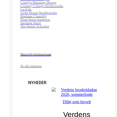
Carolyn Manning Design
Country Cottage Needleworks
La-d-da
Little House Needleworks
Madame Chantilly
Plum Street Samplers
Satsuma Street
The Prairie Schooler
Mønster til download
Gratis Broderimønster
Se alle mønstre
NYHEDER
Tilføj som favorit
Verdens