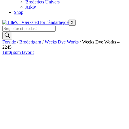
Broderiets Univers
Arkiv
Shop
X
Products
search
Forside
/
Broderigarn
/
Weeks Dye Works
/ Weeks Dye Works –
2245
Tilføj som favorit