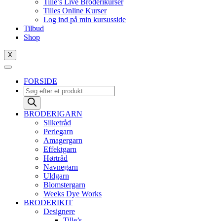
Tille’s Live Broderikurser
Tilles Online Kurser
Log ind på min kursusside
Tilbud
Shop
X
FORSIDE
Products
search
BRODERIGARN
Silketråd
Perlegarn
Amagergarn
Effektgarn
Hørtråd
Navnegarn
Uldgarn
Blomstergarn
Weeks Dye Works
BRODERIKIT
Designere
Tille’s