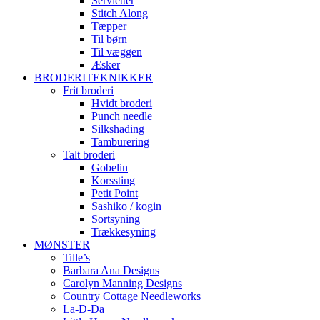
Servietter
Stitch Along
Tæpper
Til børn
Til væggen
Æsker
BRODERITEKNIKKER
Frit broderi
Hvidt broderi
Punch needle
Silkshading
Tamburering
Talt broderi
Gobelin
Korssting
Petit Point
Sashiko / kogin
Sortsyning
Trækkesyning
MØNSTER
Tille’s
Barbara Ana Designs
Carolyn Manning Designs
Country Cottage Needleworks
La-D-Da