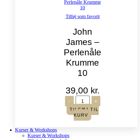
Tilføj som favorit
John
James –
Perlenåle
Krumme
10
39,00
kr.
John
-
+
James
-
TILFØJ TIL
Perlenåle
KURV
Krumme
10
antal
Kurser & Workshops
Kurser & Workshops