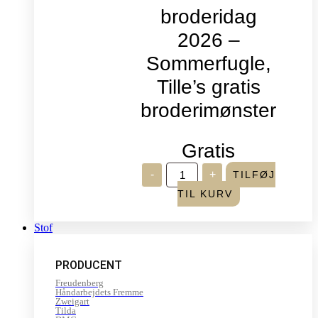
broderidag
2026 –
Sommerfugle,
Tille’s gratis
broderimønster
Gratis
Verdens
-
+
TILFØJ
broderidag
2026
TIL KURV
-
Sommerfugle,
Tille's
Stof
gratis
broderimønster
antal
PRODUCENT
Freudenberg
Håndarbejdets Fremme
Zweigart
Tilda