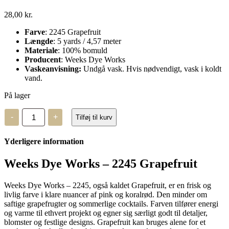
28,00
kr.
Farve
: 2245 Grapefruit
Længde
: 5 yards / 4,57 meter
Materiale
: 100% bomuld
Producent
: Weeks Dye Works
Vaskeanvisning:
Undgå vask. Hvis nødvendigt, vask i koldt
vand.
På lager
Weeks
-
+
Tilføj til kurv
Dye
Works
–
Yderligere information
2245
antal
Weeks Dye Works – 2245 Grapefruit
Weeks Dye Works – 2245, også kaldet Grapefruit, er en frisk og
livlig farve i klare nuancer af pink og koralrød. Den minder om
saftige grapefrugter og sommerlige cocktails. Farven tilfører energi
og varme til ethvert projekt og egner sig særligt godt til detaljer,
blomster og festlige designs. Grapefruit kan bruges alene for et