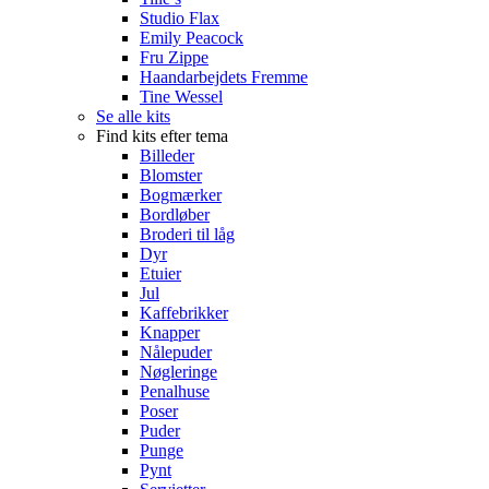
Studio Flax
Emily Peacock
Fru Zippe
Haandarbejdets Fremme
Tine Wessel
Se alle kits
Find kits efter tema
Billeder
Blomster
Bogmærker
Bordløber
Broderi til låg
Dyr
Etuier
Jul
Kaffebrikker
Knapper
Nålepuder
Nøgleringe
Penalhuse
Poser
Puder
Punge
Pynt