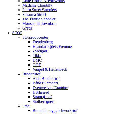
Little House Needleworks
Madame Chantilly
Plum Street Samplers
Satsuma Street
The Prairie Schooler
Mønster til download
Gratis
STOF
Stofproducenter
Freudenberg
Haandarbejdets Fremme
Zweigart
Tilda
DMC
OOE
Vaupel & Heilenbeck
Broderistof
Aida Broderistof
Bånd til broderi
Evenweave / Etamine
Hørlærred
Stramaj stof
Stofberegner
Stof
Bomulds- og patchworkstof