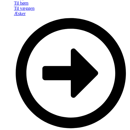
Til børn
Til væggen
Æsker