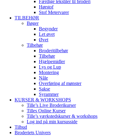
Færdige tekstiler til broderi
Hørstof
Stof Metervarer
TILBEHØR
Bøger
Begynder
Let øvet
Øvet
Tilbehør
Broderitilbehør
Tilbehør
Hjælpemidler
Lys og Lup
Montering
Nåle
Overføring af mønster
Sakse
Syrammer
KURSER & WORKSHOPS
Tille’s Live Broderikurser
Tilles Online Kurser
Tille’s værkstedskurser & workshops
Log ind på min kursusside
Tilbud
Broderiets Univers