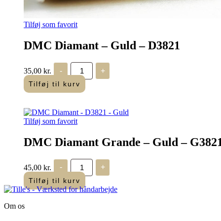
Tilføj som favorit
DMC Diamant – Guld – D3821
DMC
35,00
kr.
-
+
Diamant
-
Tilføj til kurv
Guld
-
D3821
antal
Tilføj som favorit
DMC Diamant Grande – Guld – G382
DMC
45,00
kr.
-
+
Diamant
Grande
Tilføj til kurv
-
Guld
-
Om os
G3821
antal