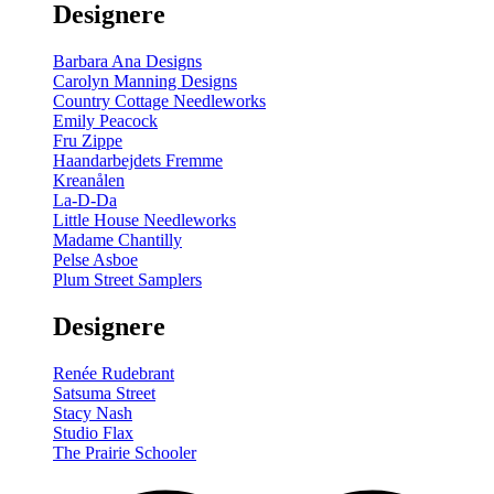
Designere
200
m
antal
Barbara Ana Designs
Carolyn Manning Designs
Country Cottage Needleworks
Emily Peacock
Fru Zippe
Haandarbejdets Fremme
Kreanålen
La-D-Da
Little House Needleworks
Madame Chantilly
Pelse Asboe
Plum Street Samplers
Designere
Renée Rudebrant
Satsuma Street
Stacy Nash
Studio Flax
The Prairie Schooler