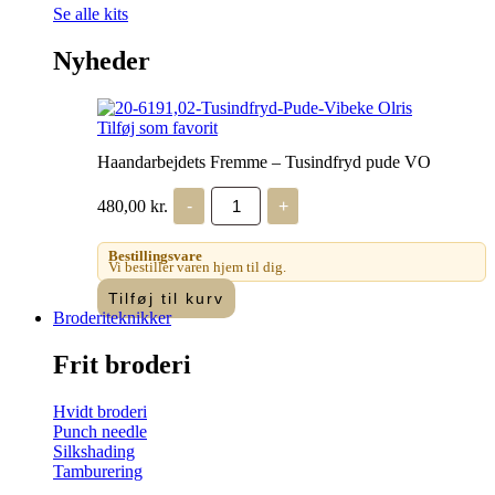
Se alle kits
Nyheder
Tilføj som favorit
Haandarbejdets Fremme – Tusindfryd pude VO
Haandarbejdets
480,00
kr.
-
+
Fremme
-
Tusindfryd
Bestillingsvare
pude
Vi bestiller varen hjem til dig.
VO
Tilføj til kurv
antal
Broderiteknikker
Frit broderi
Hvidt broderi
Punch needle
Silkshading
Tamburering