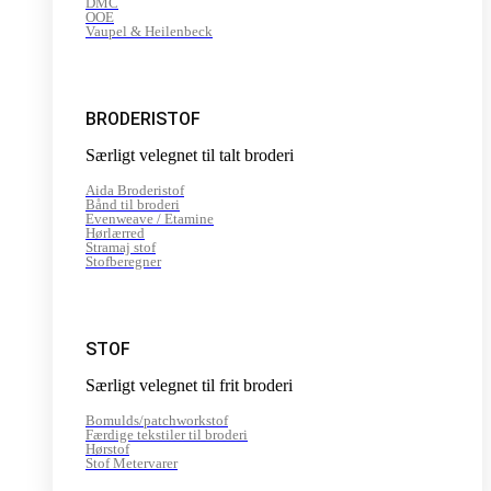
DMC
OOE
Vaupel & Heilenbeck
BRODERISTOF
Særligt velegnet til talt broderi
Aida Broderistof
Bånd til broderi
Evenweave / Etamine
Hørlærred
Stramaj stof
Stofberegner
STOF
Særligt velegnet til frit broderi
Bomulds/patchworkstof
Færdige tekstiler til broderi
Hørstof
Stof Metervarer