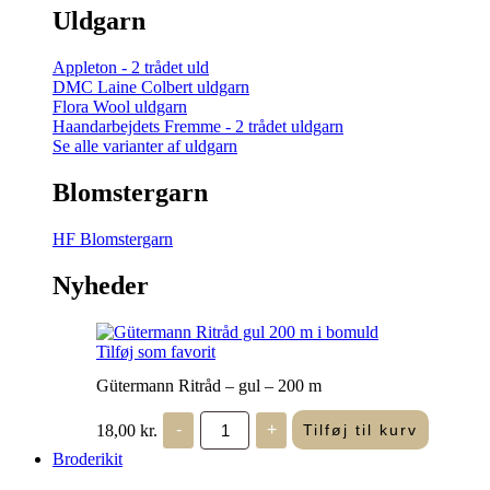
Uldgarn
Appleton - 2 trådet uld
DMC Laine Colbert uldgarn
Flora Wool uldgarn
Haandarbejdets Fremme - 2 trådet uldgarn
Se alle varianter af uldgarn
Blomstergarn
HF Blomstergarn
Nyheder
Tilføj som favorit
Gütermann Ritråd – gul – 200 m
Gütermann
18,00
kr.
-
+
Tilføj til kurv
Ritråd
-
Broderikit
gul
-