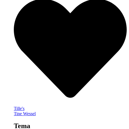
Tille's
Tine Wessel
Tema