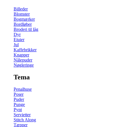
Billeder
Blomster
Bogmærker
Bordløber
Broderi til låg
Dyr
Etuier
Jul
Kaffebrikker
Knapper
Nålepuder
Nøgleringe
Tema
Penalhuse
Poser
Puder
Punge
Pynt
Servietter
Stitch Along
Tæpper