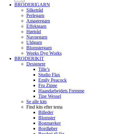
BRODERIGARN
Silketråd
Perlegarn
Amagergarn
Effektgarn
Hørtråd
Navnegarn
Uldgarn
Blomstergarn
Weeks Dye Works
BRODERIKIT
Designere
Tille’s
Studio Flax
Emily Peacock
Fru Zippe
Haandarbejdets Fremme
Tine Wessel
Se alle kits
Find kits efter tema
Billeder
Blomster
Bogmærker
Bordløber
Broderi til låg