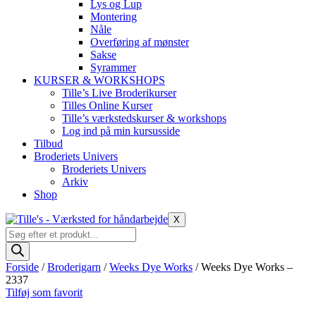
Lys og Lup
Montering
Nåle
Overføring af mønster
Sakse
Syrammer
KURSER & WORKSHOPS
Tille’s Live Broderikurser
Tilles Online Kurser
Tille’s værkstedskurser & workshops
Log ind på min kursusside
Tilbud
Broderiets Univers
Broderiets Univers
Arkiv
Shop
X
Products
search
Forside
/
Broderigarn
/
Weeks Dye Works
/ Weeks Dye Works –
2337
Tilføj som favorit