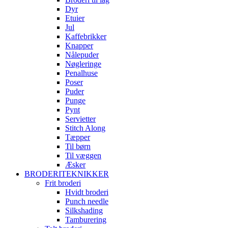
Dyr
Etuier
Jul
Kaffebrikker
Knapper
Nålepuder
Nøgleringe
Penalhuse
Poser
Puder
Punge
Pynt
Servietter
Stitch Along
Tæpper
Til børn
Til væggen
Æsker
BRODERITEKNIKKER
Frit broderi
Hvidt broderi
Punch needle
Silkshading
Tamburering