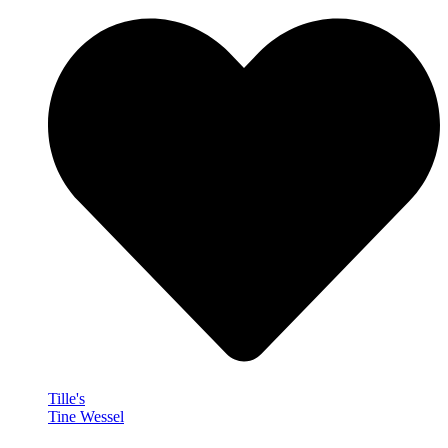
Tille's
Tine Wessel