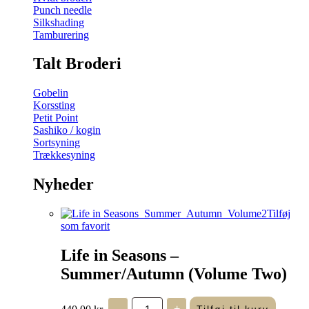
Punch needle
Silkshading
Tamburering
Talt Broderi
Gobelin
Korssting
Petit Point
Sashiko / kogin
Sortsyning
Trækkesyning
Nyheder
Tilføj
som favorit
Life in Seasons –
Summer/Autumn (Volume Two)
Life
440,00
kr.
-
+