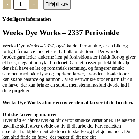
Weeks
-
+
Tilføj til kurv
Dye
Works
–
Yderligere information
2337
antal
Weeks Dye Works – 2337 Periwinkle
Weeks Dye Works – 2337, også kaldet Periwinkle, er en blid og
luftig blå nuance med et strejf af lilla undertoner. Periwinkle
broderigarn leder tankerne hen på forårsblomster i fuldt flor og giver
et frisk, elegant udtryk i broderiet. Garnet passer perfekt til detaljer,
der skal have en let og romantisk stemning, og fungerer smukt
sammen med både lyse og mørkere farver, hvor dens bløde toner
kan skabe balance og harmoni. Med Periwinkle broderigarn får du
en farve, der kan bringe en subtil, men stemningsfuld dybde ind i
dine projekter.
Weeks Dye Works åbner en ny verden af farver til dit broderi.
Unikke farver og nuancer
Hver tråd er håndfarvet og får derfor smukke variationer. De næsten
usynlige skift giver dybde og liv til dit arbejde. Farvepaletten
spænder fra bløde, neutrale toner til stærke og livlige nuancer. Du
kan altid finde en farve, der passer til dit projekt.