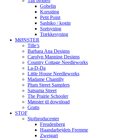
Talt broderi
Gobelin
Korssting
Petit Point
Sashiko / kogin
Sortsyning
Trækkesyning
MØNSTER
Tille’s
Barbara Ana Designs
Carolyn Manning Designs
Country Cottage Needleworks
La-D-Da
Little House Needleworks
Madame Chantilly
Plum Street Samplers
Satsuma Street
The Prairie Schooler
Mønster til download
Gratis
STOF
Stofproducenter
Freudenberg
Haandarbejdets Fremme
Zweigart