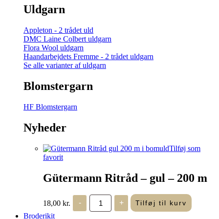
Uldgarn
Appleton - 2 trådet uld
DMC Laine Colbert uldgarn
Flora Wool uldgarn
Haandarbejdets Fremme - 2 trådet uldgarn
Se alle varianter af uldgarn
Blomstergarn
HF Blomstergarn
Nyheder
Tilføj som
favorit
Gütermann Ritråd – gul – 200 m
Gütermann
18,00
kr.
-
+
Tilføj til kurv
Ritråd
-
Broderikit