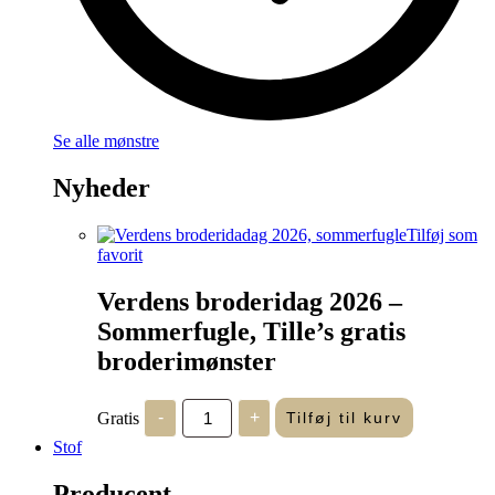
Se alle mønstre
Nyheder
Tilføj som
favorit
Verdens broderidag 2026 –
Sommerfugle, Tille’s gratis
broderimønster
Verdens
Gratis
-
+
Tilføj til kurv
broderidag
2026
Stof
-
Sommerfugle,
Producent
Tille's