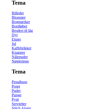
Tema
Billeder
Blomster
Bogmærker
Bordløber
Broderi til låg
Dyr
Etuier
Jul
Kaffebrikker
Knapper
Nålepuder
Nøgleringe
Tema
Penalhuse
Poser
Puder
Punge
Pynt
Servietter
Stitch Along