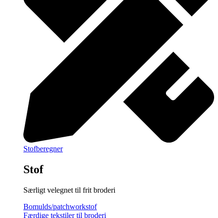
Stofberegner
Stof
Særligt velegnet til frit broderi
Bomulds/patchworkstof
Færdige tekstiler til broderi