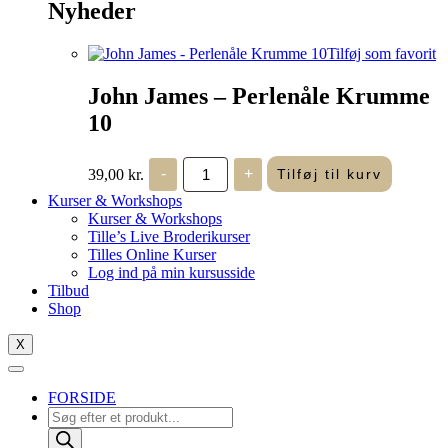
Nyheder
Tilføj som favorit
John James – Perlenåle Krumme
10
John
39,00
kr.
-
+
Tilføj til kurv
James
-
Kurser & Workshops
Perlenåle
Kurser & Workshops
Krumme
Tille’s Live Broderikurser
10
Tilles Online Kurser
antal
Log ind på min kursusside
Tilbud
Shop
X
FORSIDE
Products
search