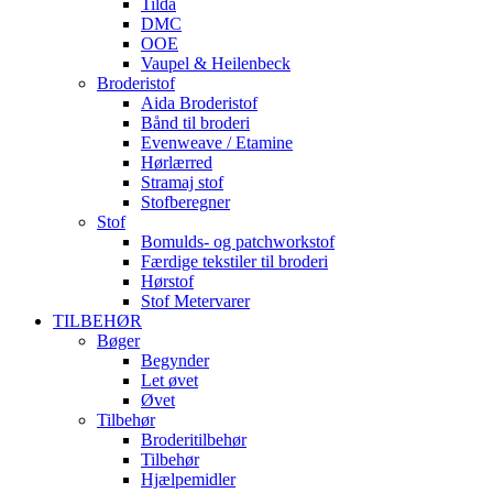
Tilda
DMC
OOE
Vaupel & Heilenbeck
Broderistof
Aida Broderistof
Bånd til broderi
Evenweave / Etamine
Hørlærred
Stramaj stof
Stofberegner
Stof
Bomulds- og patchworkstof
Færdige tekstiler til broderi
Hørstof
Stof Metervarer
TILBEHØR
Bøger
Begynder
Let øvet
Øvet
Tilbehør
Broderitilbehør
Tilbehør
Hjælpemidler