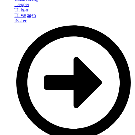
Tæpper
Til børn
Til væggen
Æsker