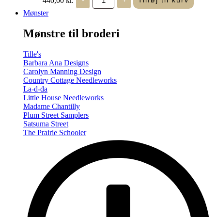
Tilføj til kurv
in
Seasons
Mønster
-
Summer/Autumn
Mønstre til broderi
(Volume
Two)
antal
Tille's
Barbara Ana Designs
Carolyn Manning Design
Country Cottage Needleworks
La-d-da
Little House Needleworks
Madame Chantilly
Plum Street Samplers
Satsuma Street
The Prairie Schooler