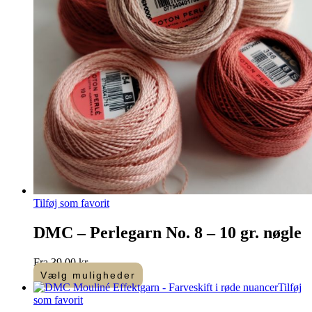
på
varesiden
Tilføj som favorit
DMC – Perlegarn No. 8 – 10 gr. nøgle
Fra
39,00
kr.
Vælg muligheder
Dette
Tilføj
vare
som favorit
har