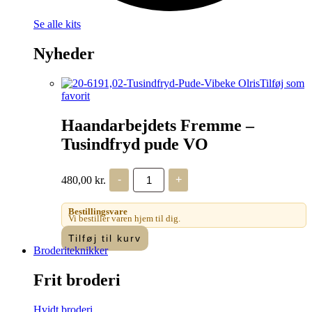
Se alle kits
Nyheder
Tilføj som
favorit
Haandarbejdets Fremme –
Tusindfryd pude VO
Haandarbejdets
480,00
kr.
-
+
Fremme
-
Tusindfryd
Bestillingsvare
pude
Vi bestiller varen hjem til dig.
VO
Tilføj til kurv
antal
Broderiteknikker
Frit broderi
Hvidt broderi