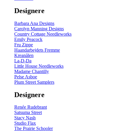
gul
-
Designere
200
m
antal
Barbara Ana Designs
Carolyn Manning Designs
Country Cottage Needleworks
Emily Peacock
Fru Zippe
Haandarbejdets Fremme
Kreanålen
La-D-Da
Little House Needleworks
Madame Chantilly
Pelse Asboe
Plum Street Samplers
Designere
Renée Rudebrant
Satsuma Street
Stacy Nash
Studio Flax
The Prairie Schooler