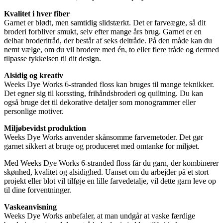
Kvalitet i hver fiber
Garnet er blødt, men samtidig slidstærkt. Det er farveægte, så dit
broderi forbliver smukt, selv efter mange års brug. Garnet er en
delbar broderitråd, der består af seks deltråde. På den måde kan du
nemt vælge, om du vil brodere med én, to eller flere tråde og dermed
tilpasse tykkelsen til dit design.
Alsidig og kreativ
Weeks Dye Works 6-stranded floss kan bruges til mange teknikker.
Det egner sig til korssting, frihåndsbroderi og quiltning. Du kan
også bruge det til dekorative detaljer som monogrammer eller
personlige motiver.
Miljøbevidst produktion
Weeks Dye Works anvender skånsomme farvemetoder. Det gør
garnet sikkert at bruge og produceret med omtanke for miljøet.
Med Weeks Dye Works 6-stranded floss får du garn, der kombinerer
skønhed, kvalitet og alsidighed. Uanset om du arbejder på et stort
projekt eller blot vil tilføje en lille farvedetalje, vil dette garn leve op
til dine forventninger.
Vaskeanvisning
Weeks Dye Works anbefaler, at man undgår at vaske færdige