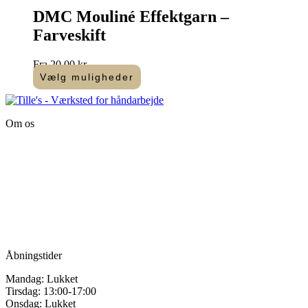
flere
DMC Mouliné Effektgarn –
varianter.
Farveskift
Mulighederne
kan
vælges
Fra
20,00
kr.
på
Vælg muligheder
varesiden
Dette
vare
har
Om os
flere
varianter.
Tille’s – Værksted
Mulighederne
for håndarbejde
kan
vælges
Vandmanden 12B
på
9200 Aalborg SV
varesiden
Tlf.: +45
81987264
Mail:
info@tilles.dk
CVR: 42501328
Åbningstider
Mandag: Lukket
Tirsdag: 13:00-17:00
Onsdag: Lukket