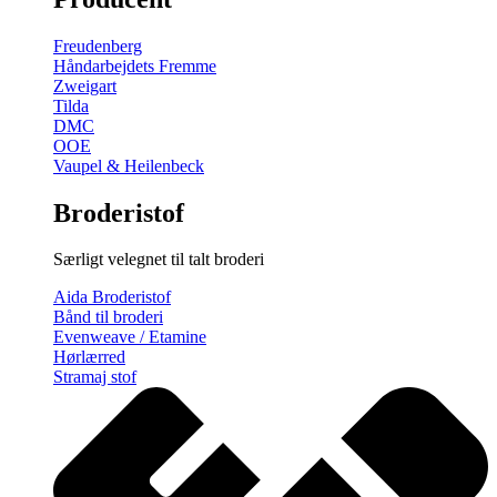
gratis
broderimønster
Freudenberg
antal
Håndarbejdets Fremme
Zweigart
Tilda
DMC
OOE
Vaupel & Heilenbeck
Broderistof
Særligt velegnet til talt broderi
Aida Broderistof
Bånd til broderi
Evenweave / Etamine
Hørlærred
Stramaj stof