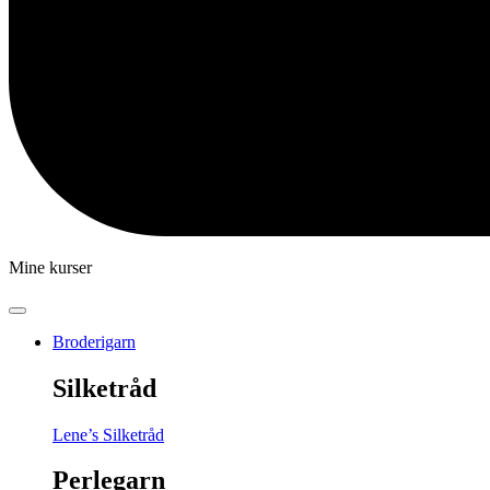
Mine kurser
Broderigarn
Silketråd
Lene’s Silketråd
Perlegarn