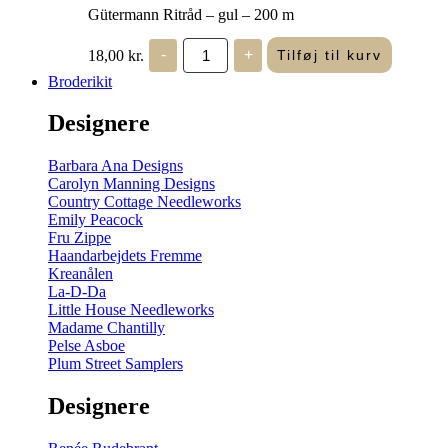
Gütermann Ritråd – gul – 200 m
Gütermann
18,00
kr.
-
+
Tilføj til kurv
Ritråd
-
Broderikit
gul
-
Designere
200
m
antal
Barbara Ana Designs
Carolyn Manning Designs
Country Cottage Needleworks
Emily Peacock
Fru Zippe
Haandarbejdets Fremme
Kreanålen
La-D-Da
Little House Needleworks
Madame Chantilly
Pelse Asboe
Plum Street Samplers
Designere