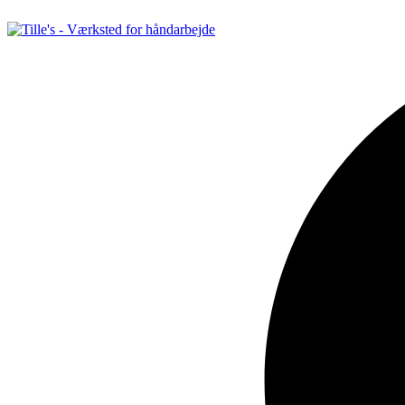
Videre
til
indhold