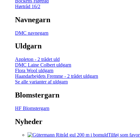
Bockens Hørtråd
Hørtråd 16/2
Navnegarn
DMC navnegarn
Uldgarn
Appleton - 2 trådet uld
DMC Laine Colbert uldgarn
Flora Wool uldgarn
Haandarbejdets Fremme - 2 trådet uldgarn
Se alle varianter af uldgarn
Blomstergarn
HF Blomstergarn
Nyheder
Tilføj som favor