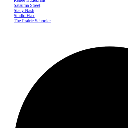
Renée Rudebrant
Satsuma Street
Stacy Nash
Studio Flax
The Prairie Schooler