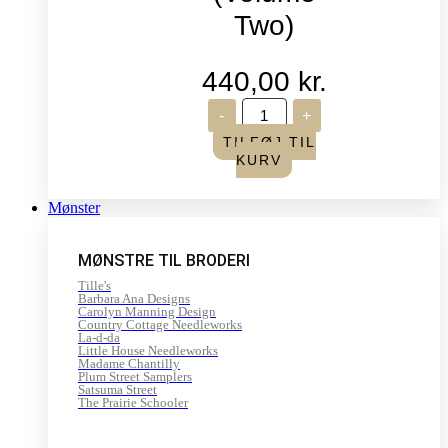
Two)
440,00
kr.
Life
-
+
in
Seasons
TILFØJ TIL
-
KURV
Summer/Autumn
(Volume
Two)
Mønster
antal
MØNSTRE TIL BRODERI
Tille's
Barbara Ana Designs
Carolyn Manning Design
Country Cottage Needleworks
La-d-da
Little House Needleworks
Madame Chantilly
Plum Street Samplers
Satsuma Street
The Prairie Schooler