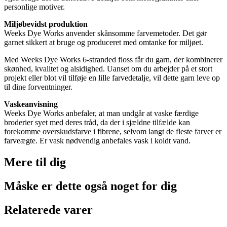
personlige motiver.
Miljøbevidst produktion
Weeks Dye Works anvender skånsomme farvemetoder. Det gør
garnet sikkert at bruge og produceret med omtanke for miljøet.
Med Weeks Dye Works 6-stranded floss får du garn, der kombinerer
skønhed, kvalitet og alsidighed. Uanset om du arbejder på et stort
projekt eller blot vil tilføje en lille farvedetalje, vil dette garn leve op
til dine forventninger.
Vaskeanvisning
Weeks Dye Works anbefaler, at man undgår at vaske færdige
broderier syet med deres tråd, da der i sjældne tilfælde kan
forekomme overskudsfarve i fibrene, selvom langt de fleste farver er
farveægte. Er vask nødvendig anbefales vask i koldt vand.
Mere til
dig
Måske er dette også
noget for dig
Relaterede varer