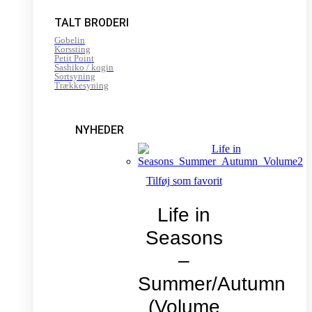
TALT BRODERI
Gobelin
Korssting
Petit Point
Sashiko / kogin
Sortsyning
Trækkesyning
NYHEDER
Tilføj som favorit
Life in
Seasons
–
Summer/Autumn
(Volume