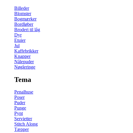
Billeder
Blomster
Bogmærker
Bordløber
Broderi til låg
Dyr
Etuier
Jul
Kaffebrikker
Knapper
Nålepuder
Nøgleringe
Tema
Penalhuse
Poser
Puder
Punge
Pynt
Servietter
Stitch Along
Tæpper