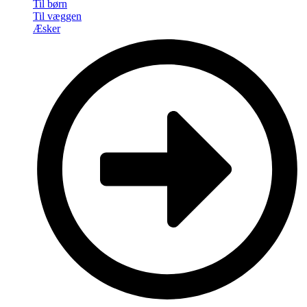
Til børn
Til væggen
Æsker