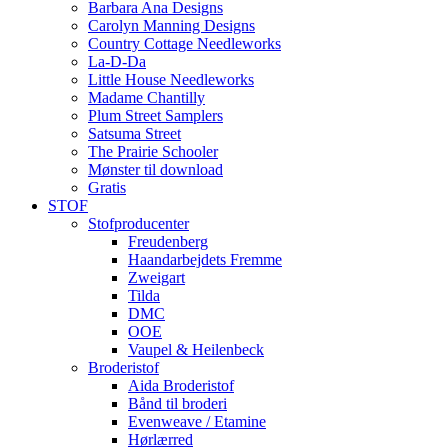
Barbara Ana Designs
Carolyn Manning Designs
Country Cottage Needleworks
La-D-Da
Little House Needleworks
Madame Chantilly
Plum Street Samplers
Satsuma Street
The Prairie Schooler
Mønster til download
Gratis
STOF
Stofproducenter
Freudenberg
Haandarbejdets Fremme
Zweigart
Tilda
DMC
OOE
Vaupel & Heilenbeck
Broderistof
Aida Broderistof
Bånd til broderi
Evenweave / Etamine
Hørlærred