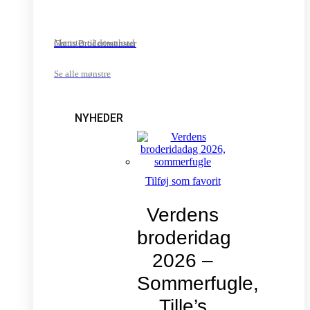
Mønster til download
Gratis Broderimønster
Se alle mønstre
NYHEDER
Tilføj som favorit
Verdens
broderidag
2026 –
Sommerfugle,
Tille’s