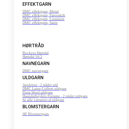
EFFEKTGARN
DMC effektgarn, Metal
DMC effektgarn, Farveskift
DMC effektgarn, Luminere
DMC effektgarn, Satin
HØRTRÅD
Bockens Hørtråd
Hørtråd 16/2
NAVNEGARN
DMC navnegarn
ULDGARN
Appleton - 2 trådet uld
DMC Laine Colbert uldgarn
Flora Wool uldgarn
Haandarbejdets Fremme - 2 trådet uldgarn
Se alle varianter af uldgarn
BLOMSTERGARN
HF Blomstergarn