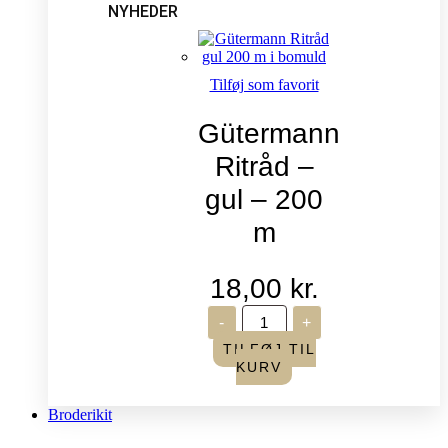
NYHEDER
Tilføj som favorit
Gütermann
Ritråd –
gul – 200
m
18,00
kr.
Gütermann
-
+
Ritråd
-
TILFØJ TIL
gul
KURV
-
200
m
Broderikit
antal