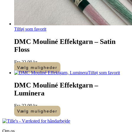
Tilføj som favorit
DMC Mouliné Effektgarn – Satin
Floss
Fra
22,00
kr.
Vælg muligheder
Dette
Tilføj som favorit
vare
har
DMC Mouliné Effektgarn –
flere
Luminera
varianter.
Mulighederne
kan
Fra
22,00
kr.
vælges
Vælg muligheder
på
Dette
varesiden
vare
har
Om os
flere