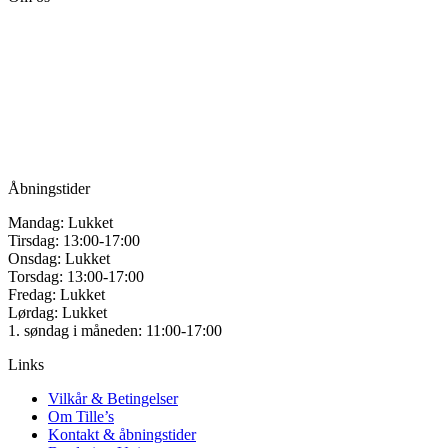
varianter.
Tille’s – Værksted
Mulighederne
for håndarbejde
kan
vælges
Vandmanden 12B
på
9200 Aalborg SV
varesiden
Tlf.: +45
81987264
Mail:
info@tilles.dk
CVR: 42501328
Åbningstider
Mandag: Lukket
Tirsdag: 13:00-17:00
Onsdag: Lukket
Torsdag: 13:00-17:00
Fredag: Lukket
Lørdag: Lukket
1. søndag i måneden: 11:00-17:00
Links
Vilkår & Betingelser
Om Tille’s
Kontakt & åbningstider