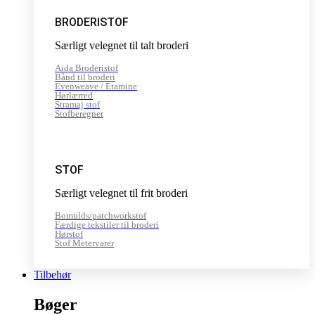
BRODERISTOF
Særligt velegnet til talt broderi
Aida Broderistof
Bånd til broderi
Evenweave / Etamine
Hørlærred
Stramaj stof
Stofberegner
STOF
Særligt velegnet til frit broderi
Bomulds/patchworkstof
Færdige tekstiler til broderi
Hørstof
Stof Metervarer
Tilbehør
Bøger