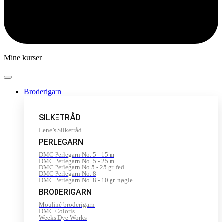
Mine kurser
Broderigarn
SILKETRÅD
Lene’s Silketråd
PERLEGARN
DMC Perlegarn No. 5 - 15 m
DMC Perlegarn No. 5 - 25 m
DMC Perlegarn No.5 - 25 gr. fed
DMC Perlegarn No. 8
DMC Perlegarn No. 8 - 10 gr. nøgle
BRODERIGARN
Mouliné broderigarn
DMC Coloris
Weeks Dye Works