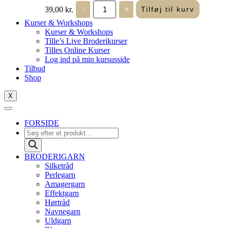
John
39,00
kr.
-
+
Tilføj til kurv
James
-
Kurser & Workshops
Perlenåle
Kurser & Workshops
Krumme
Tille’s Live Broderikurser
10
Tilles Online Kurser
antal
Log ind på min kursusside
Tilbud
Shop
X
FORSIDE
Products
search
BRODERIGARN
Silketråd
Perlegarn
Amagergarn
Effektgarn
Hørtråd
Navnegarn
Uldgarn