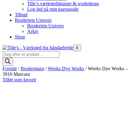
Tille’s værkstedskurser & workshops
Log ind på min kursusside
Tilbud
Broderiets Univers
Broderiets Univers
Arkiv
Shop
X
Products
search
Forside
/
Broderigarn
/
Weeks Dye Works
/ Weeks Dye Works –
3910 Mascara
Tilføj som favorit