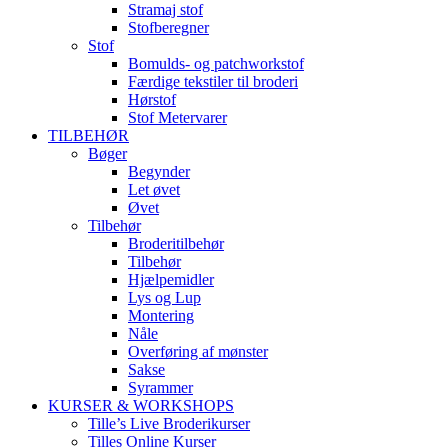
Stramaj stof
Stofberegner
Stof
Bomulds- og patchworkstof
Færdige tekstiler til broderi
Hørstof
Stof Metervarer
TILBEHØR
Bøger
Begynder
Let øvet
Øvet
Tilbehør
Broderitilbehør
Tilbehør
Hjælpemidler
Lys og Lup
Montering
Nåle
Overføring af mønster
Sakse
Syrammer
KURSER & WORKSHOPS
Tille’s Live Broderikurser
Tilles Online Kurser