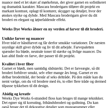
nuance med et let skær af mørkebrun, der giver garnet en sofistikeret
og dramatisk karakter. Mascara broderigarn tilfører dit projekt en
markant kontrast, oplagt til konturer, skygger og detaljer, hvor der
ønskes styrke og dybde. Med Mascara broderigarn giver du dit
broderi en elegant og iøjnefaldende effekt.
Weeks Dye Works åbner en ny verden af farver til dit broderi.
Unikke farver og nuancer
Hver tråd er håndfarvet og får derfor smukke variationer. De næsten
usynlige skift giver dybde og liv til dit arbejde. Farvepaletten
spænder fra bløde, neutrale toner til stærke og livlige nuancer. Du
kan altid finde en farve, der passer til dit projekt.
Kvalitet i hver fiber
Garnet er blødt, men samtidig slidstærkt. Det er farveægte, så dit
broderi forbliver smukt, selv efter mange års brug. Garnet er en
delbar broderitråd, der består af seks deltråde. På den måde kan du
nemt vælge, om du vil brodere med én, to eller flere tråde og dermed
tilpasse tykkelsen til dit design.
Alsidig og kreativ
Weeks Dye Works 6-stranded floss kan bruges til mange teknikker.
Det egner sig til korssting, frihåndsbroderi og quiltning. Du kan
også bruge det til dekorative detaljer som monogrammer eller