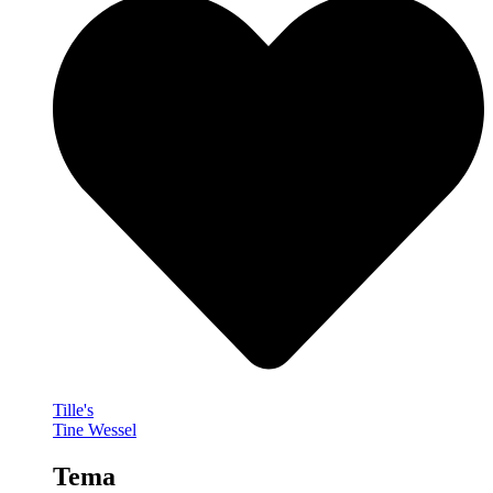
Tille's
Tine Wessel
Tema