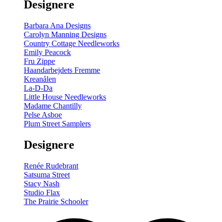
Designere
Barbara Ana Designs
Carolyn Manning Designs
Country Cottage Needleworks
Emily Peacock
Fru Zippe
Haandarbejdets Fremme
Kreanålen
La-D-Da
Little House Needleworks
Madame Chantilly
Pelse Asboe
Plum Street Samplers
Designere
Renée Rudebrant
Satsuma Street
Stacy Nash
Studio Flax
The Prairie Schooler