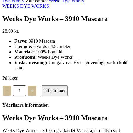
Dye Works
Varemærke:
Weeks Dye Works
WEEKS DYE WORKS
Weeks Dye Works – 3910 Mascara
28,00
kr.
Farve
: 3910 Mascara
Længde
: 5 yards / 4,57 meter
Materiale
: 100% bomuld
Producent
: Weeks Dye Works
Vaskeanvisning:
Undgå vask. Hvis nødvendigt, vask i koldt
vand.
På lager
Weeks
-
+
Tilføj til kurv
Dye
Works
-
Yderligere information
3910
Mascara
antal
Weeks Dye Works – 3910 Mascara
Weeks Dye Works – 3910, også kaldet Mascara, er en dyb sort