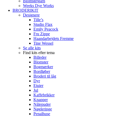
Blomstergarn
Weeks Dye Works
BRODERIKIT
Designere
Tille’s
Studio Flax
Emily Peacock
Fru Zippe
Haandarbejdets Fremme
Tine Wessel
Se alle kits
Find kits efter tema
Billeder
Blomster
Bogmærker
Bordløber
Broderi til låg
Dyr
Etuier
Jul
Kaffebrikker
Knapper
Nålepuder
Nøgleringe
Penalhuse