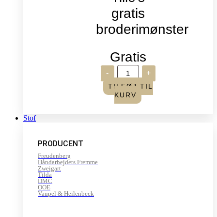
gratis
broderimønster
Gratis
Verdens
-
+
broderidag
2026
TILFØJ TIL
-
KURV
Sommerfugle,
Tille's
gratis
Stof
broderimønster
antal
PRODUCENT
Freudenberg
Håndarbejdets Fremme
Zweigart
Tilda
DMC
OOE
Vaupel & Heilenbeck