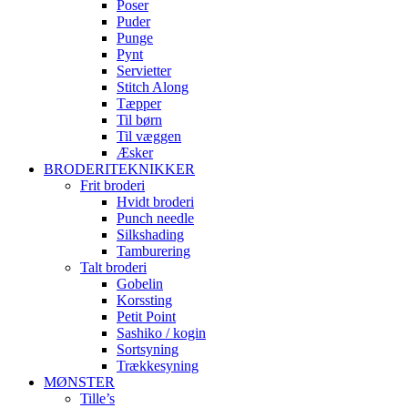
Poser
Puder
Punge
Pynt
Servietter
Stitch Along
Tæpper
Til børn
Til væggen
Æsker
BRODERITEKNIKKER
Frit broderi
Hvidt broderi
Punch needle
Silkshading
Tamburering
Talt broderi
Gobelin
Korssting
Petit Point
Sashiko / kogin
Sortsyning
Trækkesyning
MØNSTER
Tille’s