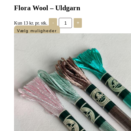
Flora Wool – Uldgarn
Flora
Kun 13 kr. pr. stk.
-
+
Wool
-
Vælg muligheder
Uldgarn
antal