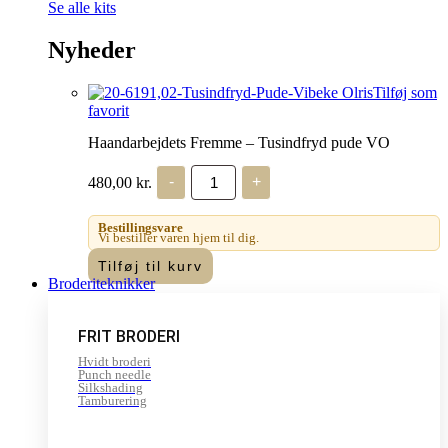
Se alle kits
Nyheder
Tilføj som
favorit
Haandarbejdets Fremme – Tusindfryd pude VO
Haandarbejdets
480,00
kr.
-
+
Fremme
-
Tusindfryd
Bestillingsvare
pude
Vi bestiller varen hjem til dig.
VO
Tilføj til kurv
antal
Broderiteknikker
FRIT BRODERI
Hvidt broderi
Punch needle
Silkshading
Tamburering