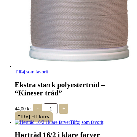
Tilføj som favorit
Ekstra stærk polyestertråd –
“Kineser tråd”
Ekstra
44,00
kr.
-
+
stærk
polyestertråd
Tilføj til kurv
-
Tilføj som favorit
"Kineser
tråd"
Hørtråd 16/2 i klare farver
antal