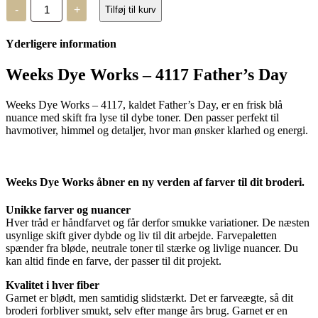
Weeks
-
+
Tilføj til kurv
Dye
Works
-
Yderligere information
4117
Father's
Day
Weeks Dye Works – 4117 Father’s Day
antal
Weeks Dye Works – 4117, kaldet Father’s Day, er en frisk blå
nuance med skift fra lyse til dybe toner. Den passer perfekt til
havmotiver, himmel og detaljer, hvor man ønsker klarhed og energi.
Weeks Dye Works åbner en ny verden af farver til dit broderi.
Unikke farver og nuancer
Hver tråd er håndfarvet og får derfor smukke variationer. De næsten
usynlige skift giver dybde og liv til dit arbejde. Farvepaletten
spænder fra bløde, neutrale toner til stærke og livlige nuancer. Du
kan altid finde en farve, der passer til dit projekt.
Kvalitet i hver fiber
Garnet er blødt, men samtidig slidstærkt. Det er farveægte, så dit
broderi forbliver smukt, selv efter mange års brug. Garnet er en