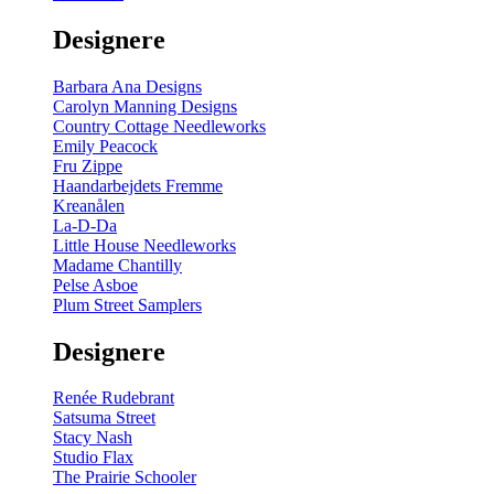
gul
-
Designere
200
m
antal
Barbara Ana Designs
Carolyn Manning Designs
Country Cottage Needleworks
Emily Peacock
Fru Zippe
Haandarbejdets Fremme
Kreanålen
La-D-Da
Little House Needleworks
Madame Chantilly
Pelse Asboe
Plum Street Samplers
Designere
Renée Rudebrant
Satsuma Street
Stacy Nash
Studio Flax
The Prairie Schooler