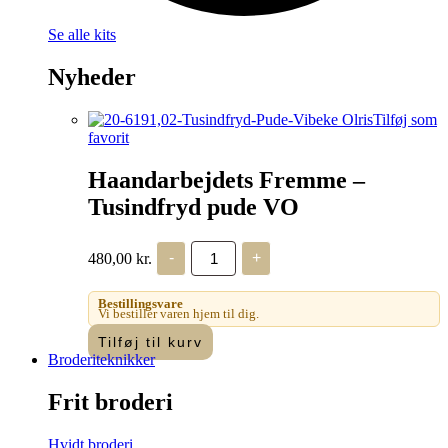
Se alle kits
Nyheder
Tilføj som
favorit
Haandarbejdets Fremme –
Tusindfryd pude VO
Haandarbejdets
480,00
kr.
-
+
Fremme
-
Tusindfryd
Bestillingsvare
pude
Vi bestiller varen hjem til dig.
VO
Tilføj til kurv
antal
Broderiteknikker
Frit broderi
Hvidt broderi