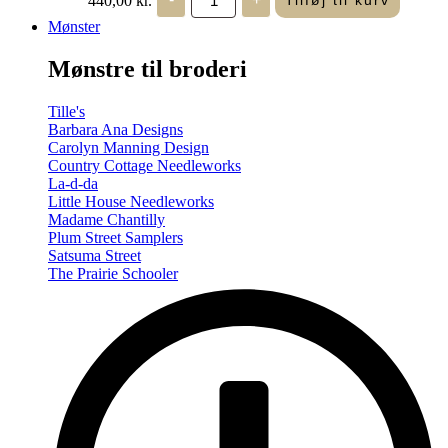
Tilføj til kurv
in
Seasons
Mønster
-
Summer/Autumn
Mønstre til broderi
(Volume
Two)
antal
Tille's
Barbara Ana Designs
Carolyn Manning Design
Country Cottage Needleworks
La-d-da
Little House Needleworks
Madame Chantilly
Plum Street Samplers
Satsuma Street
The Prairie Schooler