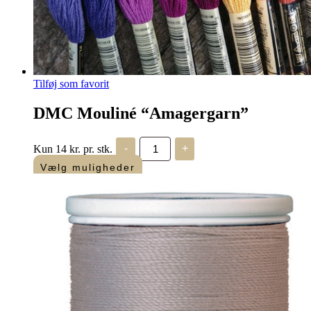
Tilføj som favorit
DMC Mouliné “Amagergarn”
DMC
Kun 14 kr. pr. stk.
-
+
Mouliné
"Amagergarn"
Vælg muligheder
antal