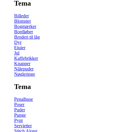
Tema
Billeder
Blomster
Bogmærker
Bordløber
Broderi til låg
Dyr
Etuier
Jul
Kaffebrikker
Knapper
Nålepuder
Nøgleringe
Tema
Penalhuse
Poser
Puder
Punge
Pynt
Servietter
Stitch Along