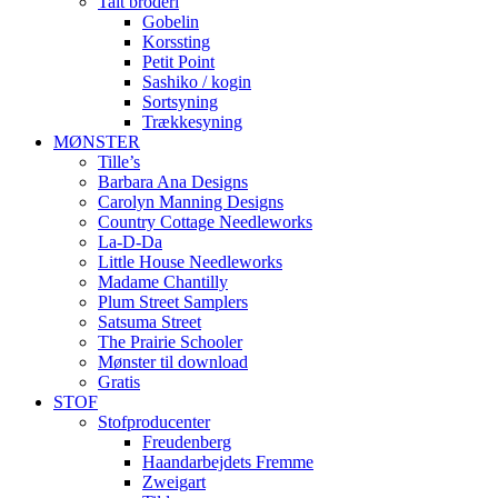
Talt broderi
Gobelin
Korssting
Petit Point
Sashiko / kogin
Sortsyning
Trækkesyning
MØNSTER
Tille’s
Barbara Ana Designs
Carolyn Manning Designs
Country Cottage Needleworks
La-D-Da
Little House Needleworks
Madame Chantilly
Plum Street Samplers
Satsuma Street
The Prairie Schooler
Mønster til download
Gratis
STOF
Stofproducenter
Freudenberg
Haandarbejdets Fremme
Zweigart