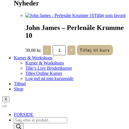
Nyheder
Tilføj som favorit
John James – Perlenåle Krumme
10
John
39,00
kr.
-
+
Tilføj til kurv
James
-
Kurser & Workshops
Perlenåle
Kurser & Workshops
Krumme
Tille’s Live Broderikurser
10
Tilles Online Kurser
antal
Log ind på min kursusside
Tilbud
Shop
X
FORSIDE
Products
search