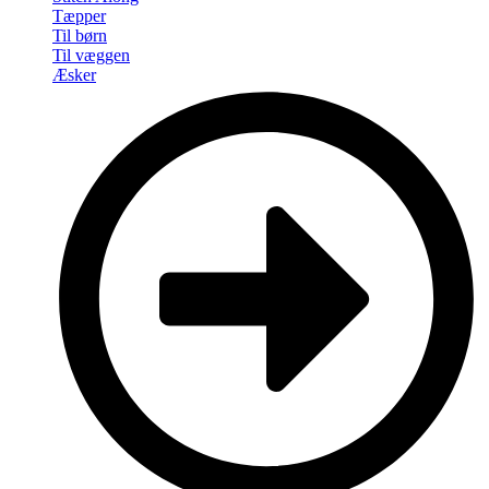
Tæpper
Til børn
Til væggen
Æsker