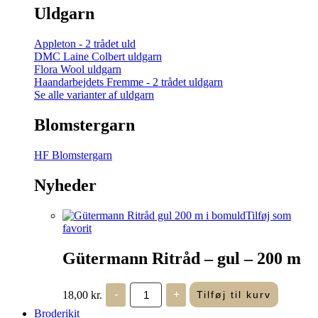
Uldgarn
Appleton - 2 trådet uld
DMC Laine Colbert uldgarn
Flora Wool uldgarn
Haandarbejdets Fremme - 2 trådet uldgarn
Se alle varianter af uldgarn
Blomstergarn
HF Blomstergarn
Nyheder
Tilføj som
favorit
Gütermann Ritråd – gul – 200 m
Gütermann
18,00
kr.
-
+
Tilføj til kurv
Ritråd
-
Broderikit