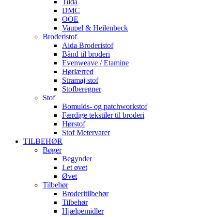
Tilda
DMC
OOE
Vaupel & Heilenbeck
Broderistof
Aida Broderistof
Bånd til broderi
Evenweave / Etamine
Hørlærred
Stramaj stof
Stofberegner
Stof
Bomulds- og patchworkstof
Færdige tekstiler til broderi
Hørstof
Stof Metervarer
TILBEHØR
Bøger
Begynder
Let øvet
Øvet
Tilbehør
Broderitilbehør
Tilbehør
Hjælpemidler