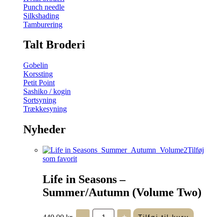
Punch needle
Silkshading
Tamburering
Talt Broderi
Gobelin
Korssting
Petit Point
Sashiko / kogin
Sortsyning
Trækkesyning
Nyheder
Tilføj
som favorit
Life in Seasons –
Summer/Autumn (Volume Two)
Life
440,00
kr.
-
+