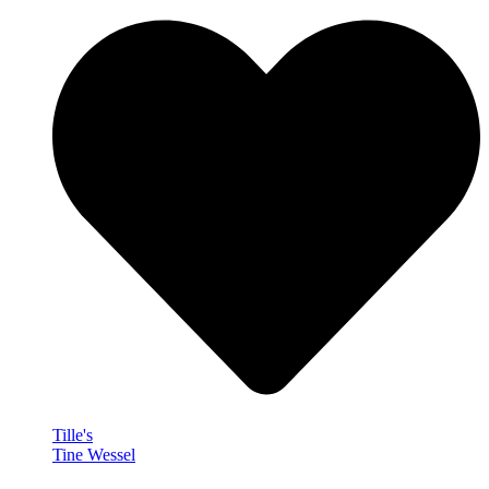
Tille's
Tine Wessel