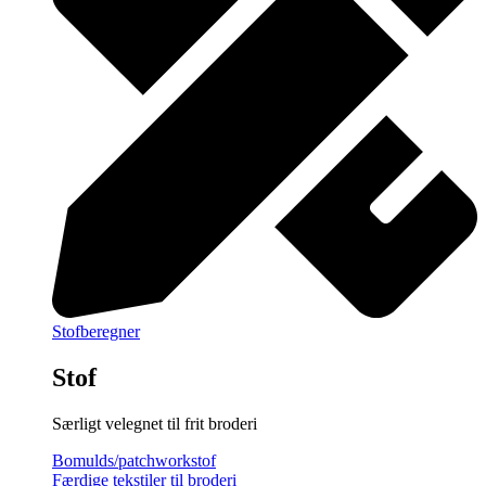
Stofberegner
Stof
Særligt velegnet til frit broderi
Bomulds/patchworkstof
Færdige tekstiler til broderi