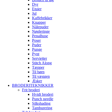
Dyr
Etuier
Jul
Kaffebrikker
Knapper
Nålepuder
Nøgleringe
Penalhuse
Poser
Puder
Punge
Pynt
Servietter
Stitch Along
Tæpper
Til børn
Til væggen
Æsker
BRODERITEKNIKKER
Frit broderi
Hvidt broderi
Punch needle
Silkshading
Tamburering