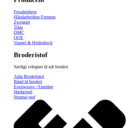
gratis
broderimønster
Freudenberg
antal
Håndarbejdets Fremme
Zweigart
Tilda
DMC
OOE
Vaupel & Heilenbeck
Broderistof
Særligt velegnet til talt broderi
Aida Broderistof
Bånd til broderi
Evenweave / Etamine
Hørlærred
Stramaj stof