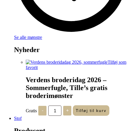
Se alle mønstre
Nyheder
Tilføj som
favorit
Verdens broderidag 2026 –
Sommerfugle, Tille’s gratis
broderimønster
Verdens
Gratis
-
+
Tilføj til kurv
broderidag
2026
Stof
-
Sommerfugle,
Producent
Tille's