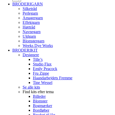
BRODERIGARN
Silketråd
Perlegarn
Amagergarn
Effektgarn
Hørtråd
Navnegarn
Uldgarn
Blomstergarn
Weeks Dye Works
BRODERIKIT
Designere
Tille’s
Studio Flax
Emily Peacock
Fru Zippe
Haandarbejdets Fremme
Tine Wessel
Se alle kits
Find kits efter tema
Billeder
Blomster
Bogmærker
Bordløber
Broderi til låg