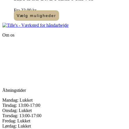
Fra
22,00
kr.
Vælg muligheder
Dette
vare
har
Om os
flere
varianter.
Tille’s – Værksted
Mulighederne
for håndarbejde
kan
vælges
Vandmanden 12B
på
9200 Aalborg SV
varesiden
Tlf.: +45
81987264
Mail:
info@tilles.dk
CVR: 42501328
Åbningstider
Mandag: Lukket
Tirsdag: 13:00-17:00
Onsdag: Lukket
Torsdag: 13:00-17:00
Fredag: Lukket
Lørdag: Lukket