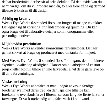
delbar broderitråd, der består af seks deltråde. På den måde kan du
nemt vælge, om du vil brodere med én, to eller flere tråde og dermed
tilpasse tykkelsen til dit design.
Alsidig og kreativ
Weeks Dye Works 6-stranded floss kan bruges til mange teknikker.
Det egner sig til korssting, frihåndsbroderi og quiltning. Du kan
også bruge det til dekorative detaljer som monogrammer eller
personlige motiver.
Miljøbevidst produktion
Weeks Dye Works anvender skånsomme farvemetoder. Det gør
garnet sikkert at bruge og produceret med omtanke for miljøet.
Med Weeks Dye Works 6-stranded floss får du garn, der kombinerer
skønhed, kvalitet og alsidighed. Uanset om du arbejder på et stort
projekt eller blot vil tilføje en lille farvedetalje, vil dette garn leve op
til dine forventninger.
Vaskeanvisning
Weeks Dye Works anbefaler, at man undgår at vaske færdige
broderier syet med deres tråd, da der i sjældne tilfælde kan
forekomme overskudsfarve i fibrene, selvom langt de fleste farver er
farveægte. Er vask nødvendig anbefales vask i koldt vand.