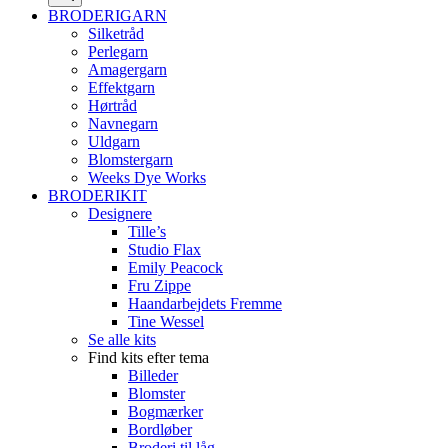
BRODERIGARN
Silketråd
Perlegarn
Amagergarn
Effektgarn
Hørtråd
Navnegarn
Uldgarn
Blomstergarn
Weeks Dye Works
BRODERIKIT
Designere
Tille’s
Studio Flax
Emily Peacock
Fru Zippe
Haandarbejdets Fremme
Tine Wessel
Se alle kits
Find kits efter tema
Billeder
Blomster
Bogmærker
Bordløber
Broderi til låg