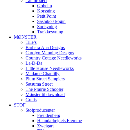
Talt broderi
Gobelin
Korssting
Petit Point
Sashiko / kogin
Sortsyning
Trækkesyning
MØNSTER
Tille’s
Barbara Ana Designs
Carolyn Manning Designs
Country Cottage Needleworks
La-D-Da
Little House Needleworks
Madame Chantilly
Plum Street Samplers
Satsuma Street
The Prairie Schooler
Mønster til download
Gratis
STOF
Stofproducenter
Freudenberg
Haandarbejdets Fremme
Zweigart