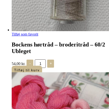
Tilføj som favorit
Bockens hørtråd – broderitråd – 60/2
Ubleget
Bockens
54,00
kr.
-
+
hørtråd
-
Tilføj til kurv
broderitråd
-
60/2
Ubleget
antal