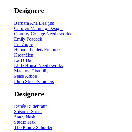
gul
-
Designere
200
m
antal
Barbara Ana Designs
Carolyn Manning Designs
Country Cottage Needleworks
Emily Peacock
Fru Zippe
Haandarbejdets Fremme
Kreanålen
La-D-Da
Little House Needleworks
Madame Chantilly
Pelse Asboe
Plum Street Samplers
Designere
Renée Rudebrant
Satsuma Street
Stacy Nash
Studio Flax
The Prairie Schooler