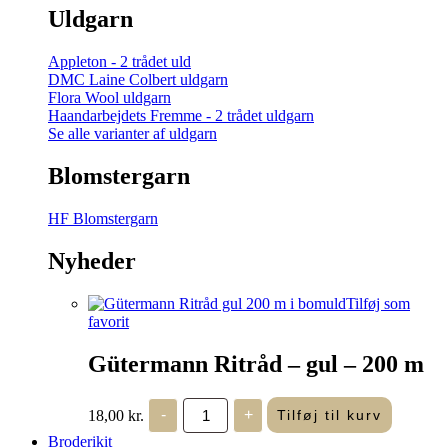
Uldgarn
Appleton - 2 trådet uld
DMC Laine Colbert uldgarn
Flora Wool uldgarn
Haandarbejdets Fremme - 2 trådet uldgarn
Se alle varianter af uldgarn
Blomstergarn
HF Blomstergarn
Nyheder
Tilføj som
favorit
Gütermann Ritråd – gul – 200 m
Gütermann
18,00
kr.
-
+
Tilføj til kurv
Ritråd
-
Broderikit