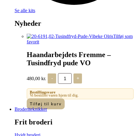
Se alle kits
Nyheder
Tilføj som
favorit
Haandarbejdets Fremme –
Tusindfryd pude VO
Haandarbejdets
480,00
kr.
-
+
Fremme
-
Tusindfryd
Bestillingsvare
pude
Vi bestiller varen hjem til dig.
VO
Tilføj til kurv
antal
Broderiteknikker
Frit broderi
Hvidt broderi