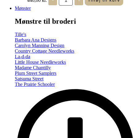
Tilføj til kurv
in
Seasons
Mønster
-
Summer/Autumn
Mønstre til broderi
(Volume
Two)
antal
Tille's
Barbara Ana Designs
Carolyn Manning Design
Country Cottage Needleworks
La-d-da
Little House Needleworks
Madame Chantilly
Plum Street Samplers
Satsuma Street
The Prairie Schooler