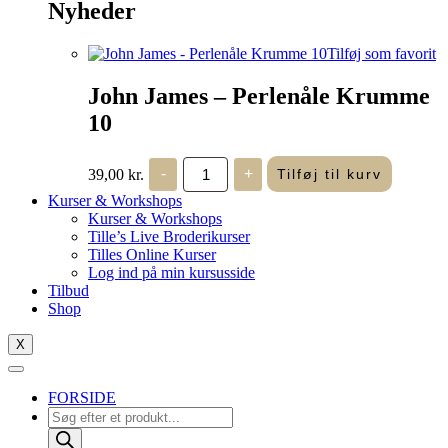
Nyheder
Tilføj som favorit
John James – Perlenåle Krumme
10
John
39,00
kr.
-
+
Tilføj til kurv
James
-
Kurser & Workshops
Perlenåle
Kurser & Workshops
Krumme
Tille’s Live Broderikurser
10
Tilles Online Kurser
antal
Log ind på min kursusside
Tilbud
Shop
X
FORSIDE
Products
search