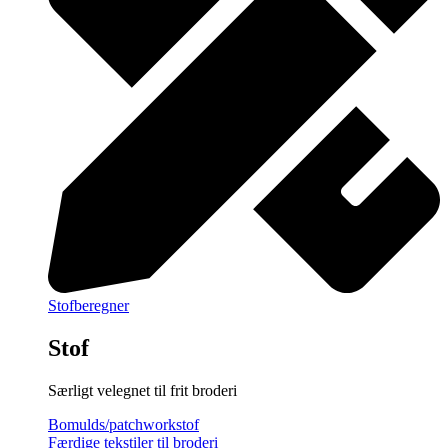
Stofberegner
Stof
Særligt velegnet til frit broderi
Bomulds/patchworkstof
Færdige tekstiler til broderi