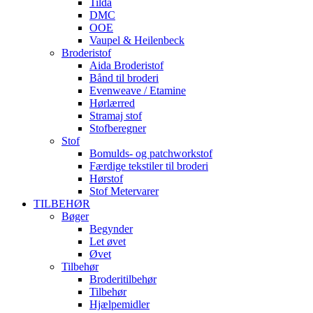
Tilda
DMC
OOE
Vaupel & Heilenbeck
Broderistof
Aida Broderistof
Bånd til broderi
Evenweave / Etamine
Hørlærred
Stramaj stof
Stofberegner
Stof
Bomulds- og patchworkstof
Færdige tekstiler til broderi
Hørstof
Stof Metervarer
TILBEHØR
Bøger
Begynder
Let øvet
Øvet
Tilbehør
Broderitilbehør
Tilbehør
Hjælpemidler