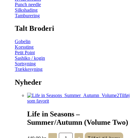
Punch needle
Silkshading
Tamburering
Talt Broderi
Gobelin
Korssting
Petit Point
Sashiko / kogin
Sortsyning
Trækkesyning
Nyheder
Tilføj
som favorit
Life in Seasons –
Summer/Autumn (Volume Two)
Life
440,00
kr.
-
+