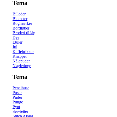
Tema
Billeder
Blomster
Bogmærker
Bordløber
Broderi til låg
Dyr
Etuier
Jul
Kaffebrikker
Knapper
Nålepuder
Nøgleringe
Tema
Penalhuse
Poser
Puder
Punge
Pynt
Servietter
Stitch Along