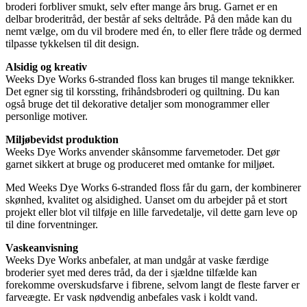
broderi forbliver smukt, selv efter mange års brug. Garnet er en
delbar broderitråd, der består af seks deltråde. På den måde kan du
nemt vælge, om du vil brodere med én, to eller flere tråde og dermed
tilpasse tykkelsen til dit design.
Alsidig og kreativ
Weeks Dye Works 6-stranded floss kan bruges til mange teknikker.
Det egner sig til korssting, frihåndsbroderi og quiltning. Du kan
også bruge det til dekorative detaljer som monogrammer eller
personlige motiver.
Miljøbevidst produktion
Weeks Dye Works anvender skånsomme farvemetoder. Det gør
garnet sikkert at bruge og produceret med omtanke for miljøet.
Med Weeks Dye Works 6-stranded floss får du garn, der kombinerer
skønhed, kvalitet og alsidighed. Uanset om du arbejder på et stort
projekt eller blot vil tilføje en lille farvedetalje, vil dette garn leve op
til dine forventninger.
Vaskeanvisning
Weeks Dye Works anbefaler, at man undgår at vaske færdige
broderier syet med deres tråd, da der i sjældne tilfælde kan
forekomme overskudsfarve i fibrene, selvom langt de fleste farver er
farveægte. Er vask nødvendig anbefales vask i koldt vand.