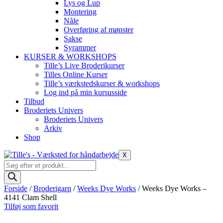
Lys og Lup
Montering
Nåle
Overføring af mønster
Sakse
Syrammer
KURSER & WORKSHOPS
Tille’s Live Broderikurser
Tilles Online Kurser
Tille’s værkstedskurser & workshops
Log ind på min kursusside
Tilbud
Broderiets Univers
Broderiets Univers
Arkiv
Shop
X
Products
search
Forside
/
Broderigarn
/
Weeks Dye Works
/ Weeks Dye Works –
4141 Clam Shell
Tilføj som favorit