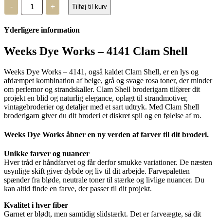
Weeks
-
+
Tilføj til kurv
Dye
Works
-
Yderligere information
4141
Clam
Shell
Weeks Dye Works – 4141 Clam Shell
antal
Weeks Dye Works – 4141, også kaldet Clam Shell, er en lys og
afdæmpet kombination af beige, grå og svage rosa toner, der minder
om perlemor og strandskaller. Clam Shell broderigarn tilfører dit
projekt en blid og naturlig elegance, oplagt til strandmotiver,
vintagebroderier og detaljer med et sart udtryk. Med Clam Shell
broderigarn giver du dit broderi et diskret spil og en følelse af ro.
Weeks Dye Works åbner en ny verden af farver til dit broderi.
Unikke farver og nuancer
Hver tråd er håndfarvet og får derfor smukke variationer. De næsten
usynlige skift giver dybde og liv til dit arbejde. Farvepaletten
spænder fra bløde, neutrale toner til stærke og livlige nuancer. Du
kan altid finde en farve, der passer til dit projekt.
Kvalitet i hver fiber
Garnet er blødt, men samtidig slidstærkt. Det er farveægte, så dit