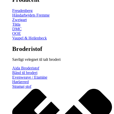
gratis
broderimønster
Freudenberg
antal
Håndarbejdets Fremme
Zweigart
Tilda
DMC
OOE
Vaupel & Heilenbeck
Broderistof
Særligt velegnet til talt broderi
Aida Broderistof
Bånd til broderi
Evenweave / Etamine
Hørlærred
Stramaj stof