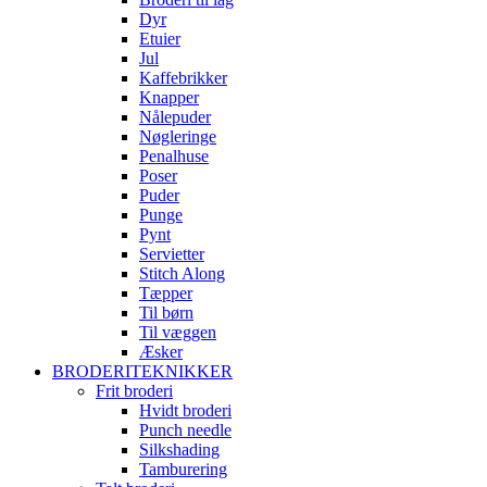
Dyr
Etuier
Jul
Kaffebrikker
Knapper
Nålepuder
Nøgleringe
Penalhuse
Poser
Puder
Punge
Pynt
Servietter
Stitch Along
Tæpper
Til børn
Til væggen
Æsker
BRODERITEKNIKKER
Frit broderi
Hvidt broderi
Punch needle
Silkshading
Tamburering