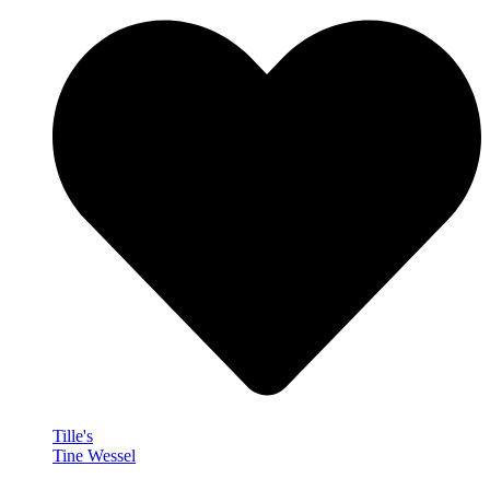
Tille's
Tine Wessel