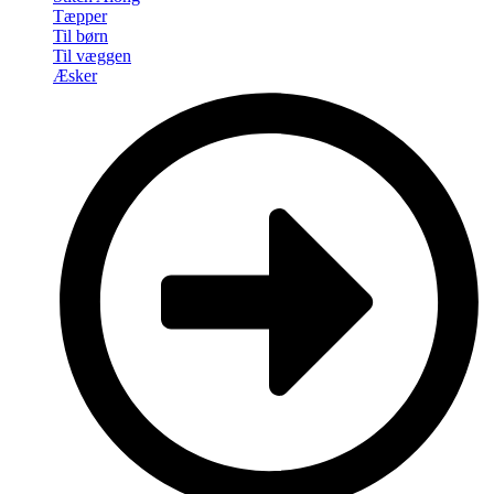
Tæpper
Til børn
Til væggen
Æsker