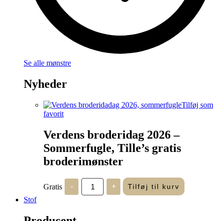
Se alle mønstre
Nyheder
Tilføj som
favorit
Verdens broderidag 2026 –
Sommerfugle, Tille’s gratis
broderimønster
Verdens
Gratis
-
+
Tilføj til kurv
broderidag
2026
Stof
-
Sommerfugle,
Producent
Tille's