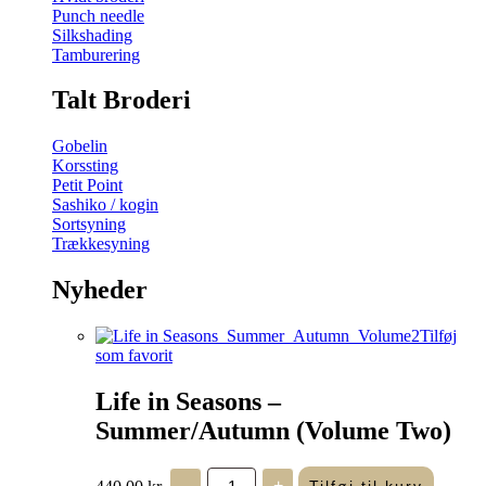
Punch needle
Silkshading
Tamburering
Talt Broderi
Gobelin
Korssting
Petit Point
Sashiko / kogin
Sortsyning
Trækkesyning
Nyheder
Tilføj
som favorit
Life in Seasons –
Summer/Autumn (Volume Two)
Life
440,00
kr.
-
+