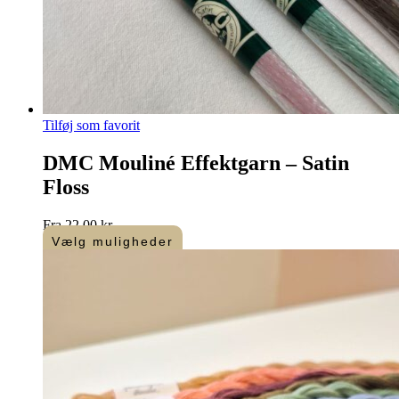
Tilføj som favorit
DMC Mouliné Effektgarn – Satin
Floss
Fra
22,00
kr.
Vælg muligheder
Dette
vare
har
flere
varianter.
Mulighederne
kan
vælges
på