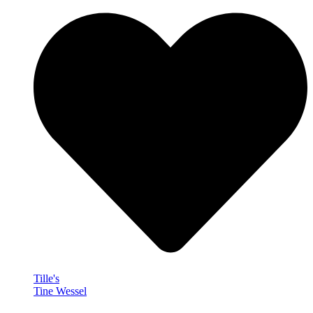
Tille's
Tine Wessel