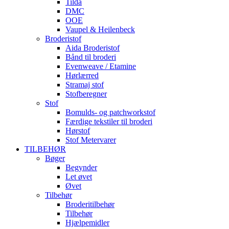
Tilda
DMC
OOE
Vaupel & Heilenbeck
Broderistof
Aida Broderistof
Bånd til broderi
Evenweave / Etamine
Hørlærred
Stramaj stof
Stofberegner
Stof
Bomulds- og patchworkstof
Færdige tekstiler til broderi
Hørstof
Stof Metervarer
TILBEHØR
Bøger
Begynder
Let øvet
Øvet
Tilbehør
Broderitilbehør
Tilbehør
Hjælpemidler