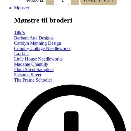
Tilføj til kurv
in
Seasons
Mønster
-
Summer/Autumn
Mønstre til broderi
(Volume
Two)
antal
Tille's
Barbara Ana Designs
Carolyn Manning Design
Country Cottage Needleworks
La-d-da
Little House Needleworks
Madame Chantilly
Plum Street Samplers
Satsuma Street
The Prairie Schooler