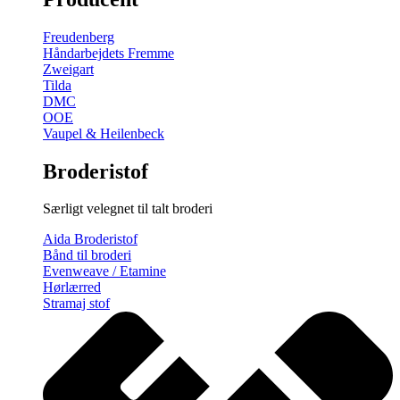
gratis
broderimønster
Freudenberg
antal
Håndarbejdets Fremme
Zweigart
Tilda
DMC
OOE
Vaupel & Heilenbeck
Broderistof
Særligt velegnet til talt broderi
Aida Broderistof
Bånd til broderi
Evenweave / Etamine
Hørlærred
Stramaj stof