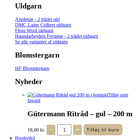
Uldgarn
Appleton - 2 trådet uld
DMC Laine Colbert uldgarn
Flora Wool uldgarn
Haandarbejdets Fremme - 2 trådet uldgarn
Se alle varianter af uldgarn
Blomstergarn
HF Blomstergarn
Nyheder
Tilføj som
favorit
Gütermann Ritråd – gul – 200 m
Gütermann
18,00
kr.
-
+
Tilføj til kurv
Ritråd
-
Broderikit