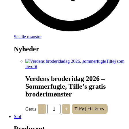
Se alle mønstre
Nyheder
Tilføj som
favorit
Verdens broderidag 2026 –
Sommerfugle, Tille’s gratis
broderimønster
Verdens
Gratis
-
+
Tilføj til kurv
broderidag
2026
Stof
-
Sommerfugle,
Producent
Tille's