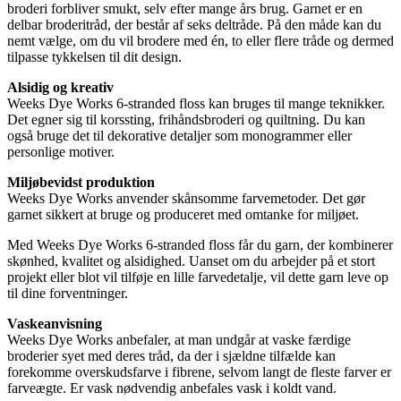
broderi forbliver smukt, selv efter mange års brug. Garnet er en
delbar broderitråd, der består af seks deltråde. På den måde kan du
nemt vælge, om du vil brodere med én, to eller flere tråde og dermed
tilpasse tykkelsen til dit design.
Alsidig og kreativ
Weeks Dye Works 6-stranded floss kan bruges til mange teknikker.
Det egner sig til korssting, frihåndsbroderi og quiltning. Du kan
også bruge det til dekorative detaljer som monogrammer eller
personlige motiver.
Miljøbevidst produktion
Weeks Dye Works anvender skånsomme farvemetoder. Det gør
garnet sikkert at bruge og produceret med omtanke for miljøet.
Med Weeks Dye Works 6-stranded floss får du garn, der kombinerer
skønhed, kvalitet og alsidighed. Uanset om du arbejder på et stort
projekt eller blot vil tilføje en lille farvedetalje, vil dette garn leve op
til dine forventninger.
Vaskeanvisning
Weeks Dye Works anbefaler, at man undgår at vaske færdige
broderier syet med deres tråd, da der i sjældne tilfælde kan
forekomme overskudsfarve i fibrene, selvom langt de fleste farver er
farveægte. Er vask nødvendig anbefales vask i koldt vand.