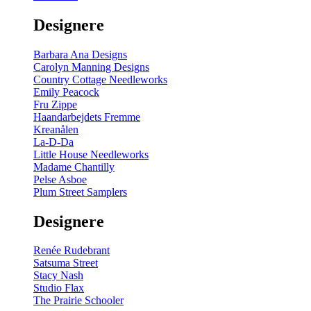
gul
-
Designere
200
m
antal
Barbara Ana Designs
Carolyn Manning Designs
Country Cottage Needleworks
Emily Peacock
Fru Zippe
Haandarbejdets Fremme
Kreanålen
La-D-Da
Little House Needleworks
Madame Chantilly
Pelse Asboe
Plum Street Samplers
Designere
Renée Rudebrant
Satsuma Street
Stacy Nash
Studio Flax
The Prairie Schooler