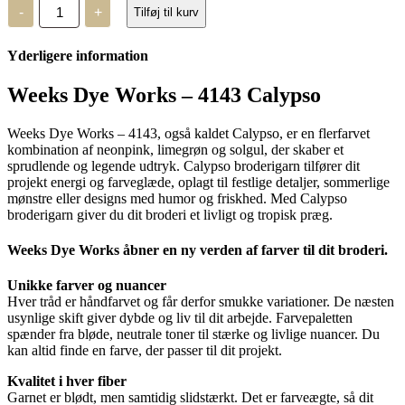
Weeks
-
+
Tilføj til kurv
Dye
Works
-
Yderligere information
4143
Calypso
antal
Weeks Dye Works – 4143 Calypso
Weeks Dye Works – 4143, også kaldet Calypso, er en flerfarvet
kombination af neonpink, limegrøn og solgul, der skaber et
sprudlende og legende udtryk. Calypso broderigarn tilfører dit
projekt energi og farveglæde, oplagt til festlige detaljer, sommerlige
mønstre eller designs med humor og friskhed. Med Calypso
broderigarn giver du dit broderi et livligt og tropisk præg.
Weeks Dye Works åbner en ny verden af farver til dit broderi.
Unikke farver og nuancer
Hver tråd er håndfarvet og får derfor smukke variationer. De næsten
usynlige skift giver dybde og liv til dit arbejde. Farvepaletten
spænder fra bløde, neutrale toner til stærke og livlige nuancer. Du
kan altid finde en farve, der passer til dit projekt.
Kvalitet i hver fiber
Garnet er blødt, men samtidig slidstærkt. Det er farveægte, så dit