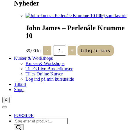
Nyheder
Tilføj som favorit
John James – Perlenåle Krumme
10
John
39,00
kr.
-
+
Tilføj til kurv
James
-
Kurser & Workshops
Perlenåle
Kurser & Workshops
Krumme
Tille’s Live Broderikurser
10
Tilles Online Kurser
antal
Log ind på min kursusside
Tilbud
Shop
X
FORSIDE
Products
search