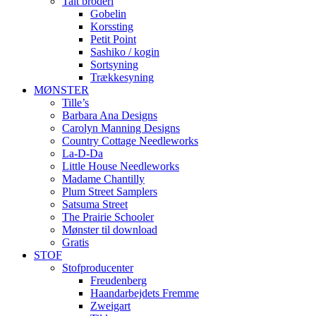
Talt broderi
Gobelin
Korssting
Petit Point
Sashiko / kogin
Sortsyning
Trækkesyning
MØNSTER
Tille’s
Barbara Ana Designs
Carolyn Manning Designs
Country Cottage Needleworks
La-D-Da
Little House Needleworks
Madame Chantilly
Plum Street Samplers
Satsuma Street
The Prairie Schooler
Mønster til download
Gratis
STOF
Stofproducenter
Freudenberg
Haandarbejdets Fremme
Zweigart