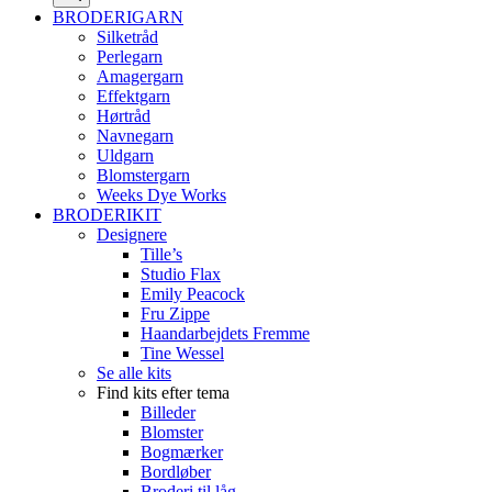
BRODERIGARN
Silketråd
Perlegarn
Amagergarn
Effektgarn
Hørtråd
Navnegarn
Uldgarn
Blomstergarn
Weeks Dye Works
BRODERIKIT
Designere
Tille’s
Studio Flax
Emily Peacock
Fru Zippe
Haandarbejdets Fremme
Tine Wessel
Se alle kits
Find kits efter tema
Billeder
Blomster
Bogmærker
Bordløber
Broderi til låg