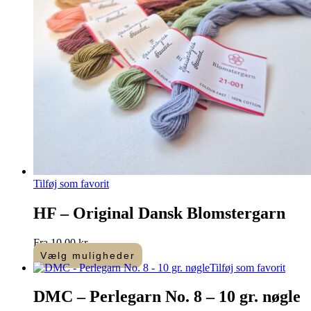
varesiden
Tilføj som favorit
HF – Original Dansk Blomstergarn
Fra
10,00
kr.
Vælg muligheder
Dette
Tilføj som favorit
vare
har
DMC – Perlegarn No. 8 – 10 gr. nøgle
flere