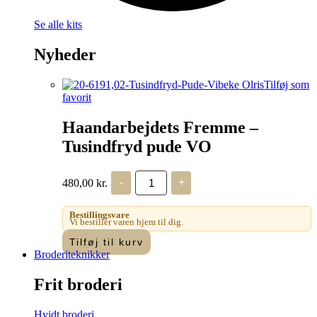
Se alle kits
Nyheder
Tilføj som
favorit
Haandarbejdets Fremme –
Tusindfryd pude VO
Haandarbejdets
480,00
kr.
-
+
Fremme
-
Tusindfryd
Bestillingsvare
pude
Vi bestiller varen hjem til dig.
VO
Tilføj til kurv
antal
Broderiteknikker
Frit broderi
Hvidt broderi