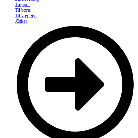
Tæpper
Til børn
Til væggen
Æsker