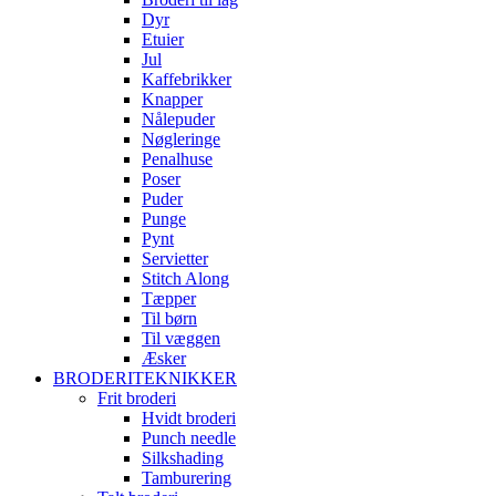
Dyr
Etuier
Jul
Kaffebrikker
Knapper
Nålepuder
Nøgleringe
Penalhuse
Poser
Puder
Punge
Pynt
Servietter
Stitch Along
Tæpper
Til børn
Til væggen
Æsker
BRODERITEKNIKKER
Frit broderi
Hvidt broderi
Punch needle
Silkshading
Tamburering