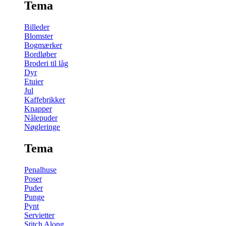
Tema
Billeder
Blomster
Bogmærker
Bordløber
Broderi til låg
Dyr
Etuier
Jul
Kaffebrikker
Knapper
Nålepuder
Nøgleringe
Tema
Penalhuse
Poser
Puder
Punge
Pynt
Servietter
Stitch Along