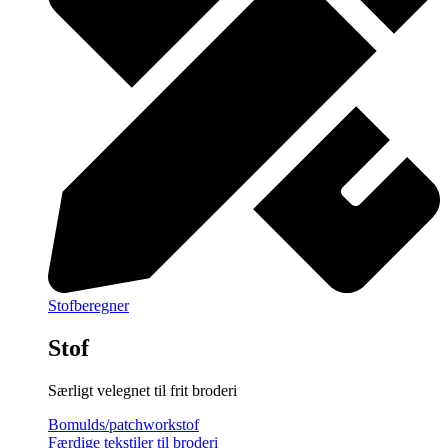
Stofberegner
Stof
Særligt velegnet til frit broderi
Bomulds/patchworkstof
Færdige tekstiler til broderi