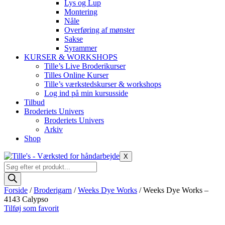
Lys og Lup
Montering
Nåle
Overføring af mønster
Sakse
Syrammer
KURSER & WORKSHOPS
Tille’s Live Broderikurser
Tilles Online Kurser
Tille’s værkstedskurser & workshops
Log ind på min kursusside
Tilbud
Broderiets Univers
Broderiets Univers
Arkiv
Shop
X
Products
search
Forside
/
Broderigarn
/
Weeks Dye Works
/ Weeks Dye Works –
4143 Calypso
Tilføj som favorit