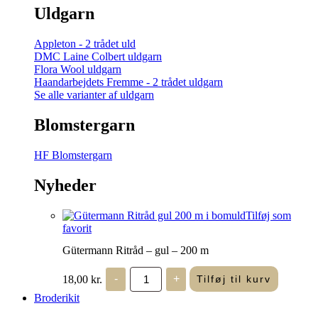
Uldgarn
Appleton - 2 trådet uld
DMC Laine Colbert uldgarn
Flora Wool uldgarn
Haandarbejdets Fremme - 2 trådet uldgarn
Se alle varianter af uldgarn
Blomstergarn
HF Blomstergarn
Nyheder
Tilføj som
favorit
Gütermann Ritråd – gul – 200 m
Gütermann
18,00
kr.
-
+
Tilføj til kurv
Ritråd
-
Broderikit
gul
-