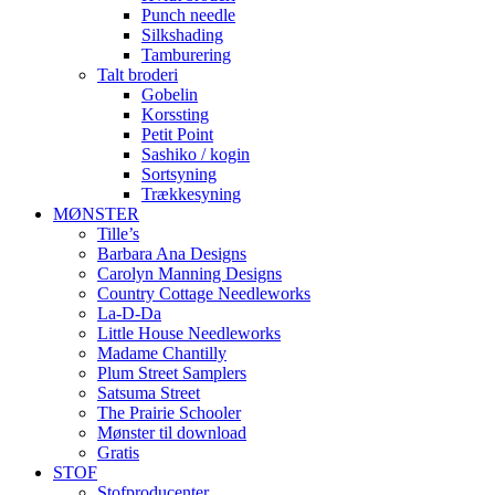
Punch needle
Silkshading
Tamburering
Talt broderi
Gobelin
Korssting
Petit Point
Sashiko / kogin
Sortsyning
Trækkesyning
MØNSTER
Tille’s
Barbara Ana Designs
Carolyn Manning Designs
Country Cottage Needleworks
La-D-Da
Little House Needleworks
Madame Chantilly
Plum Street Samplers
Satsuma Street
The Prairie Schooler
Mønster til download
Gratis
STOF
Stofproducenter