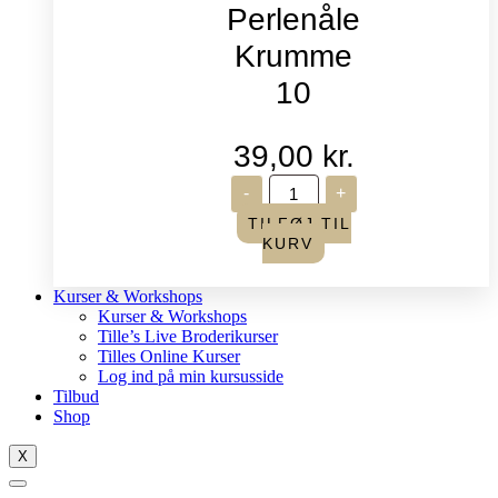
Perlenåle
Krumme
10
39,00
kr.
John
-
+
James
-
TILFØJ TIL
Perlenåle
KURV
Krumme
10
antal
Kurser & Workshops
Kurser & Workshops
Tille’s Live Broderikurser
Tilles Online Kurser
Log ind på min kursusside
Tilbud
Shop
X