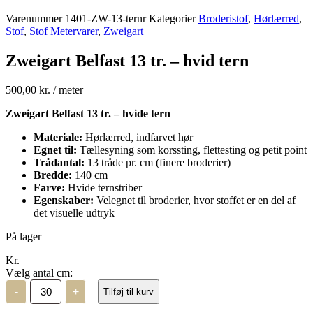
Varenummer
1401-ZW-13-ternr
Kategorier
Broderistof
,
Hørlærred
,
Stof
,
Stof Metervarer
,
Zweigart
Zweigart Belfast 13 tr. – hvid tern
500,00
kr.
/ meter
Zweigart Belfast 13 tr. – hvide tern
Materiale:
Hørlærred, indfarvet hør
Egnet til:
Tællesyning som korssting, flettesting og petit point
Trådantal:
13 tråde pr. cm (finere broderier)
Bredde:
140 cm
Farve:
Hvide ternstriber
Egenskaber:
Velegnet til broderier, hvor stoffet er en del af
det visuelle udtryk
På lager
Kr.
Vælg antal cm:
Zweigart
-
+
Tilføj til kurv
Belfast
13