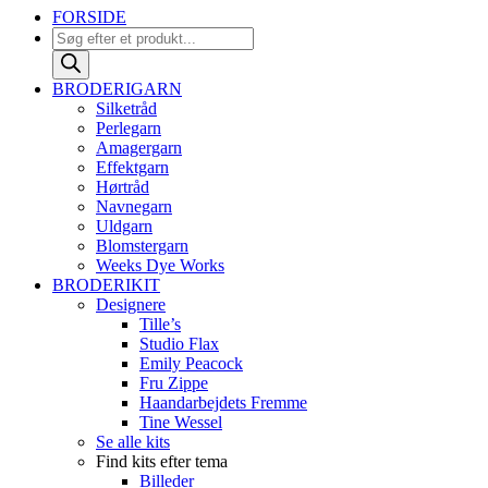
FORSIDE
Products
search
BRODERIGARN
Silketråd
Perlegarn
Amagergarn
Effektgarn
Hørtråd
Navnegarn
Uldgarn
Blomstergarn
Weeks Dye Works
BRODERIKIT
Designere
Tille’s
Studio Flax
Emily Peacock
Fru Zippe
Haandarbejdets Fremme
Tine Wessel
Se alle kits
Find kits efter tema
Billeder