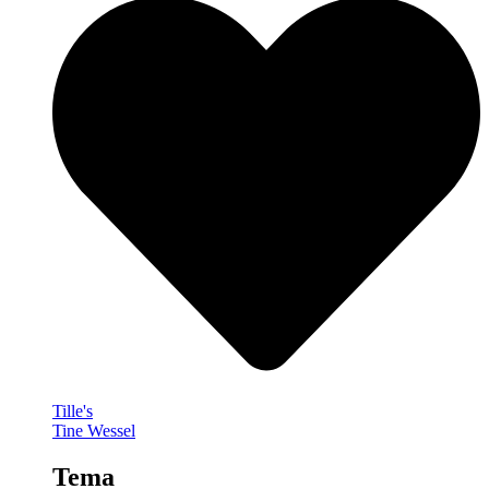
Tille's
Tine Wessel
Tema