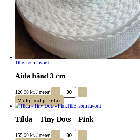
Tilføj som favorit
Aida bånd 3 cm
Aida
120,00
kr.
/ meter
-
+
bånd
3
Vælg muligheder
cm
Tilføj som favorit
antal
Tilda – Tiny Dots – Pink
Tilda
155,00
kr.
/ meter
-
+
-