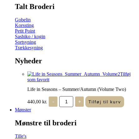
Talt Broderi
Gobelin
Korssting
Petit Point
Sashiko / kogin
Sortsyning
Trækkesyning
Nyheder
Tilføj
som favorit
Life in Seasons – Summer/Autumn (Volume Two)
Life
440,00
kr.
-
+
Tilføj til kurv
in
Seasons
Mønster
-
Summer/Autumn
Mønstre til broderi
(Volume
Two)
antal
Tille's