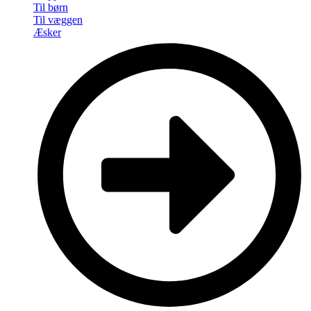
Til børn
Til væggen
Æsker