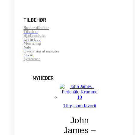
TILBEHØR
Broderitilbehør
Tilbehør
Hjælpemidler
Lys & Lup
Montering
Nåle
Overføring af mønster
Sakse
Syrammer
NYHEDER
Tilføj som favorit
John
James –