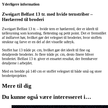
tr.
Yderligere information
-
hvid
tern
Zweigart Belfast 13 tr. med hvide ternstriber –
antal
Hørlærred til broderi
Zweigart Belfast 13 tr. – hvide tern er hørlærred, der er ideelt til
tællesyning som korssting, flettesting og petit point. Det er fremstillet
af indfarvet hør, hvilket gør det velegnet til broderier, hvor stoffets
struktur og farve er en del af det visuelle udtryk.
Stoffet har 13 tråde pr. cm, hvilket gør det ideelt til fine og
detaljerede broderier. Jo flere tråde pr. cm, desto finere bliver
broderiet. Belfast 13 tr. giver et ensartet resultat, der fremhæver
detaljerne i arbejdet.
Med en bredde på 140 cm er stoffet velegnet til både små og store
broderiprojekter.
Mere til
dig
Du kunne også være interesseret i…