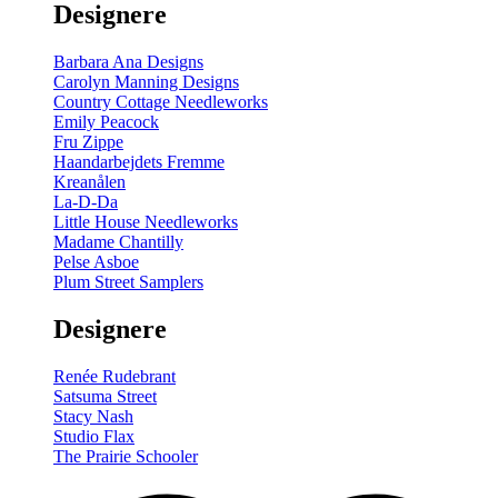
Designere
200
m
antal
Barbara Ana Designs
Carolyn Manning Designs
Country Cottage Needleworks
Emily Peacock
Fru Zippe
Haandarbejdets Fremme
Kreanålen
La-D-Da
Little House Needleworks
Madame Chantilly
Pelse Asboe
Plum Street Samplers
Designere
Renée Rudebrant
Satsuma Street
Stacy Nash
Studio Flax
The Prairie Schooler