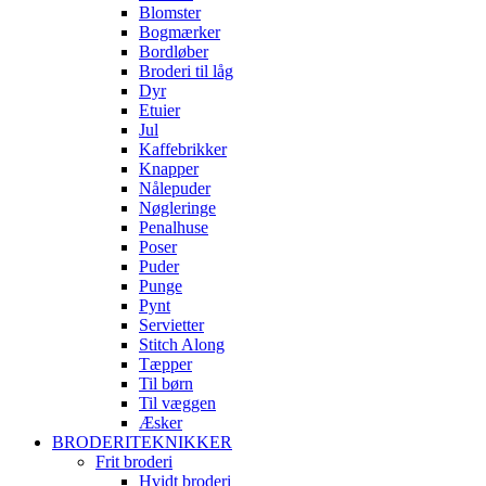
Blomster
Bogmærker
Bordløber
Broderi til låg
Dyr
Etuier
Jul
Kaffebrikker
Knapper
Nålepuder
Nøgleringe
Penalhuse
Poser
Puder
Punge
Pynt
Servietter
Stitch Along
Tæpper
Til børn
Til væggen
Æsker
BRODERITEKNIKKER
Frit broderi
Hvidt broderi