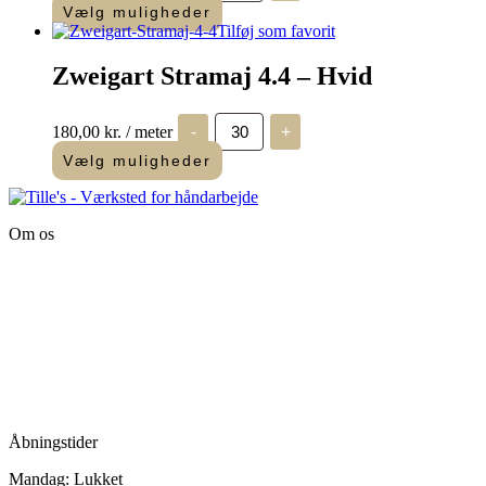
Tiny
Vælg muligheder
Dots
Tilføj som favorit
-
Pink
Zweigart Stramaj 4.4 – Hvid
antal
Zweigart
180,00
kr.
/ meter
-
+
Stramaj
4.4
Vælg muligheder
-
Hvid
antal
Om os
Tille’s – Værksted
for håndarbejde
Vandmanden 12B
9200 Aalborg SV
Tlf.: +45
81987264
Mail:
info@tilles.dk
CVR: 42501328
Åbningstider
Mandag: Lukket