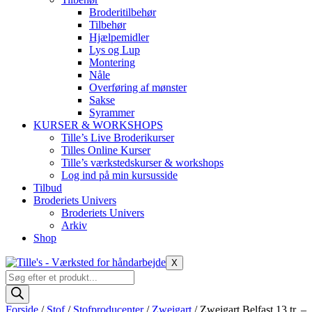
Broderitilbehør
Tilbehør
Hjælpemidler
Lys og Lup
Montering
Nåle
Overføring af mønster
Sakse
Syrammer
KURSER & WORKSHOPS
Tille’s Live Broderikurser
Tilles Online Kurser
Tille’s værkstedskurser & workshops
Log ind på min kursusside
Tilbud
Broderiets Univers
Broderiets Univers
Arkiv
Shop
X
Products
search
Forside
/
Stof
/
Stofproducenter
/
Zweigart
/ Zweigart Belfast 13 tr. –