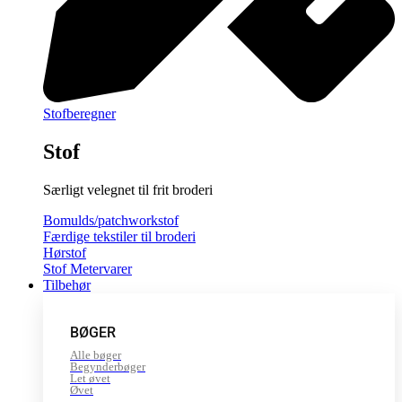
Stofberegner
Stof
Særligt velegnet til frit broderi
Bomulds/patchworkstof
Færdige tekstiler til broderi
Hørstof
Stof Metervarer
Tilbehør
BØGER
Alle bøger
Begynderbøger
Let øvet
Øvet