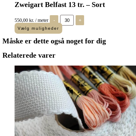
Zweigart Belfast 13 tr. – Sort
Zweigart
550,00
kr.
/ meter
-
+
Belfast
13
Vælg muligheder
tr.
-
Måske er dette også
noget for dig
Sort
antal
Relaterede varer