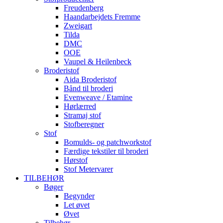
Freudenberg
Haandarbejdets Fremme
Zweigart
Tilda
DMC
OOE
Vaupel & Heilenbeck
Broderistof
Aida Broderistof
Bånd til broderi
Evenweave / Etamine
Hørlærred
Stramaj stof
Stofberegner
Stof
Bomulds- og patchworkstof
Færdige tekstiler til broderi
Hørstof
Stof Metervarer
TILBEHØR
Bøger
Begynder
Let øvet
Øvet
Tilbehør