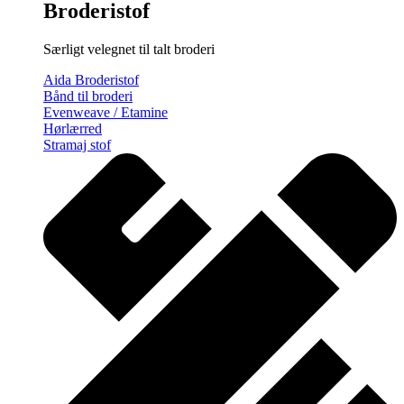
Broderistof
Særligt velegnet til talt broderi
Aida Broderistof
Bånd til broderi
Evenweave / Etamine
Hørlærred
Stramaj stof