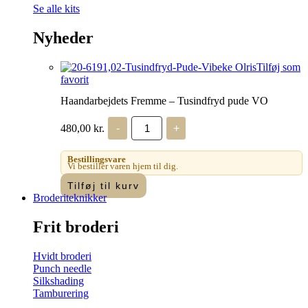
Se alle kits
Nyheder
Tilføj som
favorit
Haandarbejdets Fremme – Tusindfryd pude VO
Haandarbejdets
480,00
kr.
-
+
Fremme
-
Tusindfryd
Bestillingsvare
pude
Vi bestiller varen hjem til dig.
VO
Tilføj til kurv
antal
Broderiteknikker
Frit broderi
Hvidt broderi
Punch needle
Silkshading
Tamburering