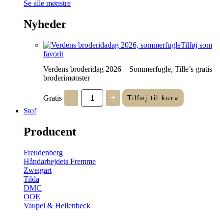
Se alle mønstre
Nyheder
Tilføj som
favorit
Verdens broderidag 2026 – Sommerfugle, Tille’s gratis
broderimønster
Verdens
Gratis
-
+
Tilføj til kurv
broderidag
2026
Stof
-
Sommerfugle,
Producent
Tille's
gratis
broderimønster
Freudenberg
antal
Håndarbejdets Fremme
Zweigart
Tilda
DMC
OOE
Vaupel & Heilenbeck