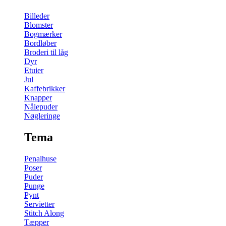
Billeder
Blomster
Bogmærker
Bordløber
Broderi til låg
Dyr
Etuier
Jul
Kaffebrikker
Knapper
Nålepuder
Nøgleringe
Tema
Penalhuse
Poser
Puder
Punge
Pynt
Servietter
Stitch Along
Tæpper