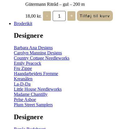
Gütermann Ritråd – gul – 200 m
Gütermann
18,00
kr.
-
+
Tilføj til kurv
Ritråd
-
Broderikit
gul
-
Designere
200
m
antal
Barbara Ana Designs
Carolyn Manning Designs
Country Cottage Needleworks
Emily Peacock
Fru Zippe
Haandarbejdets Fremme
Kreanålen
La-D-Da
Little House Needleworks
Madame Chantilly
Pelse Asboe
Plum Street Samplers
Designere