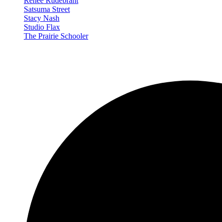
Renée Rudebrant
Satsuma Street
Stacy Nash
Studio Flax
The Prairie Schooler