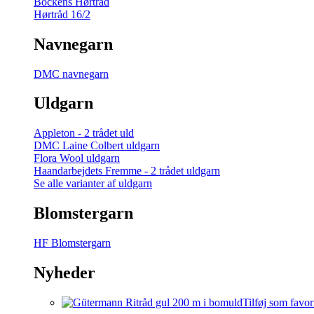
Bockens Hørtråd
Hørtråd 16/2
Navnegarn
DMC navnegarn
Uldgarn
Appleton - 2 trådet uld
DMC Laine Colbert uldgarn
Flora Wool uldgarn
Haandarbejdets Fremme - 2 trådet uldgarn
Se alle varianter af uldgarn
Blomstergarn
HF Blomstergarn
Nyheder
Tilføj som favor