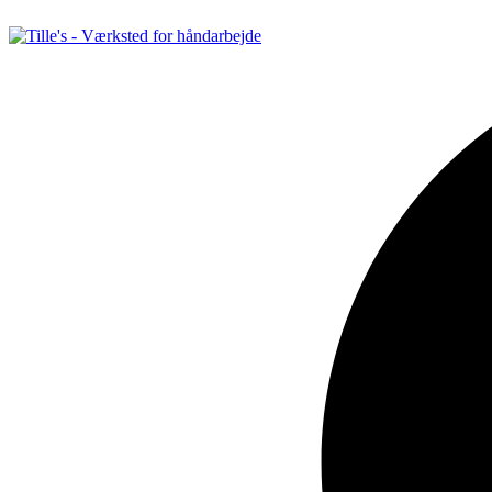
Videre
til
indhold