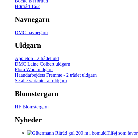
Bockens Hørtråd
Hørtråd 16/2
Navnegarn
DMC navnegarn
Uldgarn
Appleton - 2 trådet uld
DMC Laine Colbert uldgarn
Flora Wool uldgarn
Haandarbejdets Fremme - 2 trådet uldgarn
Se alle varianter af uldgarn
Blomstergarn
HF Blomstergarn
Nyheder
Tilføj som favor