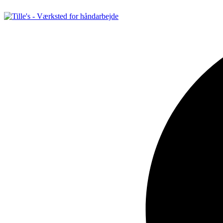
Videre
til
indhold