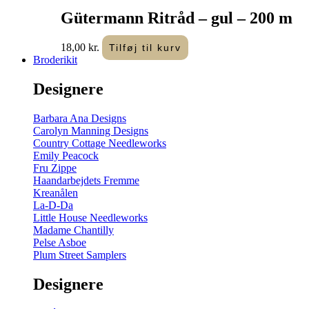
Gütermann Ritråd – gul – 200 m
18,00
kr.
Tilføj til kurv
Broderikit
Designere
Barbara Ana Designs
Carolyn Manning Designs
Country Cottage Needleworks
Emily Peacock
Fru Zippe
Haandarbejdets Fremme
Kreanålen
La-D-Da
Little House Needleworks
Madame Chantilly
Pelse Asboe
Plum Street Samplers
Designere