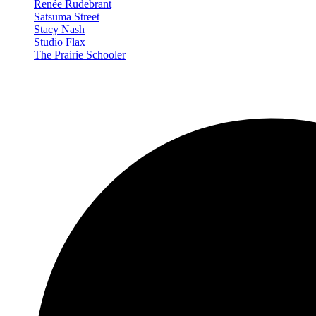
Renée Rudebrant
Satsuma Street
Stacy Nash
Studio Flax
The Prairie Schooler