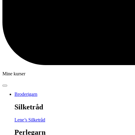
Mine kurser
Broderigarn
Silketråd
Lene’s Silketråd
Perlegarn