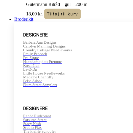
Gütermann Ritråd – gul – 200 m
18,00
kr.
Tilføj til kurv
Broderikit
DESIGNERE
Barbara Ana Designs
Carolyn Manning Designs
Country Cottage Needleworks
Emily Peacock
Fru Zippe
Haandarbejdets Fremme
Kreanålen
La-D-Da
Little House Needleworks
Madame Chantilly
Pelse Asboe
Plum Street Samplers
DESIGNERE
Renée Rudebrant
Satsuma Street
Stacy Nash
Studio Flax
The Prairie Schooler