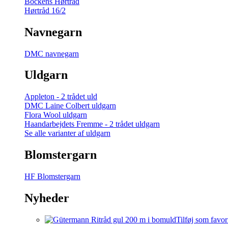
Bockens Hørtråd
Hørtråd 16/2
Navnegarn
DMC navnegarn
Uldgarn
Appleton - 2 trådet uld
DMC Laine Colbert uldgarn
Flora Wool uldgarn
Haandarbejdets Fremme - 2 trådet uldgarn
Se alle varianter af uldgarn
Blomstergarn
HF Blomstergarn
Nyheder
Tilføj som favor