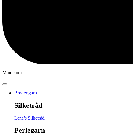
Mine kurser
Broderigarn
Silketråd
Lene’s Silketråd
Perlegarn