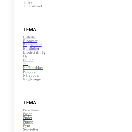
Tille's
Tine Wessel
TEMA
Billeder
Blomster
Bogmærker
Bordløber
Broderi til låg
Dyr
Etuier
Jul
Kaffebrikker
Knapper
Nålepuder
Nøgleringe
TEMA
Penalhuse
Poser
Puder
Punge
Pynt
Servietter