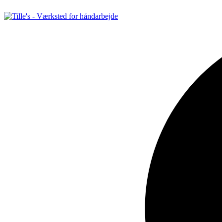
Videre
til
indhold